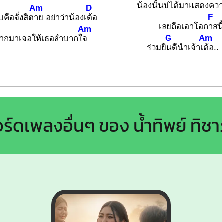
น้องนั้นบ่ได้มาแสดงคว
Am
D
F
บคือจั่งสิต
าย อย่าว่าน้องเ
ด้อ
เลยถือเอาโอก
าสนี
Am
G
Am
ยากมาเจอให้เธอลำบากใ
จ
ร่วมยิ
นดีนำเจ้าเ
ด้อ..
ร์ดเพลงอื่นๆ ของ น้ำทิพย์ ทิช