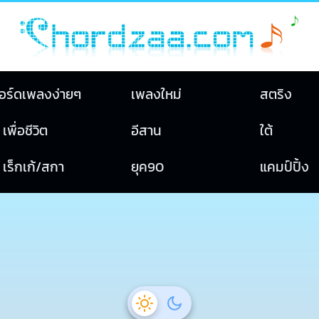
อร์ดเพลงง่ายๆ
เพลงใหม่
สตริง
เพื่อชีวิต
อีสาน
ใต้
เร็กเก้/สกา
ยุค90
แคมป์ปิ้ง