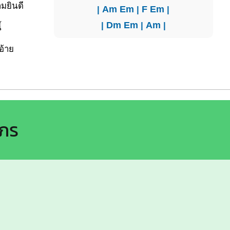
ามยิน
ดี
|
Am
Em
|
F
Em
|
|
Dm
Em
|
Am
|
้
 อ้าย
าภร