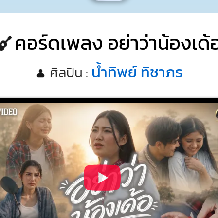
คอร์ดเพลง อย่าว่าน้องเด้
น้ำทิพย์ ทิชาภร
ศิลปิน :