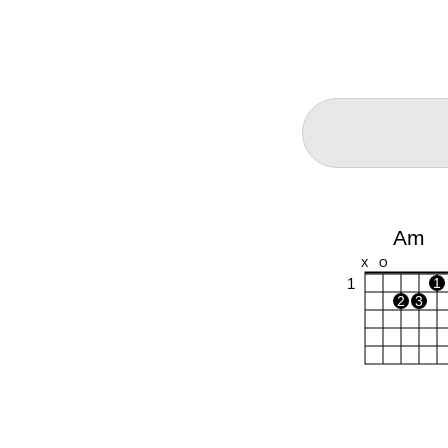
Am
X
O
1
1
2
3
Dm