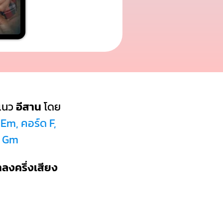
แนว
อีสาน
โดย
Em, คอร์ด F,
ด Gm
ำลงครึ่งเสียง