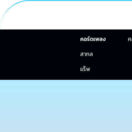
คอร์ดเพลง
ค
สากล
แร็พ