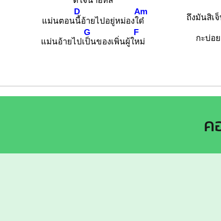
ดีใจนำอิห
ลี
D
Am
ถึงมันสิเจ็
แม่นตอน
นี้อ้ายไปอยู่หม่องใ
ด๋
G
F
กะบ่อ
แม่นอ้ายไปเ
ป็นของเพิ่นผู้ใ
หม่
คอ