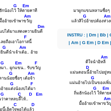
G
Em
มฮักน้องไ
ว้ ให้ต
ายคาที
มาผูกแขนหลานซื่อๆ 
Am
G
Am
มื้ออ้ายเข้าพาข
วัญ
แล้วสิไ
ปอ้ายบ่ต้องห่
วง
Dm
ั้นบ่ได้มาแสดงความยิน
ดี
INSTRU : |
Dm
|
Bb
|
F
เลยถือเอาโอก
าสนี้
|
Am
|
G
Em
|
D
Em
G
Am
ยิ
นดีนำเจ้าเ
ด้อ.. อ้าย
Am
ดีใจนำอิห
ลี
G
Em
F
D
ง
มา.. ผูกแ
ขน.. รับข
วัญ
แม่นตอน
นี้อ้ายไปอยู่ห
G
Am
G
ลานน้
อยซื่อๆ เด้อ
จ้า
แม่นอ้ายไปเ
ป็นของเพิ่น
G
F
G
Em
้ออ้ายแ
ต่งน้องบ่ได้
มา
ถิ่มฮักน้องไ
ว้ ให้ต
ายค
G
C
D
Em
Am
น
ว่าคาหลบ
ลี้ไห้..
มื้ออ้ายเข้าพาข
วั
C
D
้อนี้เฮ็ดใ
จพอได้แล้
ว