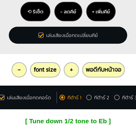
⟲ รีเซ็ต
− ลดคีย์
+ เพิ่มคีย์
เล่นเสียงเมื่อกดเปลี่ยนคีย์
-
font size
+
พอดีกับหน้าจอ
เล่นเสียงเมื่อกดคอร์ด
กีต้าร์ 1
กีต้าร์ 2
กีต้าร์ 
[ Tune down 1/2 tone to Eb ]