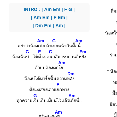
INTRO : |
Am
Em
|
F
G
|
ถิ่
|
Am
Em
|
F
Em
|
|
Dm
Em
|
Am
|
น้องน
Am
G
Am
อย่าว่าน้องเ
ด้อ ถ้าเ
จอหน้ากันมื้อ
นี้
G
F
G
Em
ร่วม
น้องนั่น
บ่.. ได้
มี เจต
นาสิมารบกวนอิห
ยัง
Am
อ้ายบ่ต้องตกใ
จ
* น้อ
Dm
น้องบ่ได้มารื้อฟื้นความห
ลัง
ห
F
ตั้งแต่สองเฮาแ
ยกทาง
มื
G
Am
ทุกความเ
จ็บเก็บเมี้ยนไว้แล้วเ
ด้อพี่..
ย้อ
Am
มื