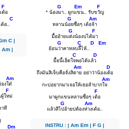
F
G
Em
F
เ
ด้อ
* น้อง
มา.. ผูกแ
ขน.. รับข
วัญ
C
G
Am
เด้อ..
หลานน้
อยซื่อๆ เด้อ
จ้า
G
F
มื้ออ้ายแ
ต่งน้องบ่ได้
มา
Gm
C
|
G
C
D
Em
ย้อน
ว่าคาหลบ
ลี้ไห้..
|
Am
|
C
D
มื้อนี้เฮ็ดใ
จพอได้แล้
ว
Am
D
ถึงมันสิเจ็บคือจั่งสิต
าย อย่าว่าน้องเ
ด้อ
Am
Am
ม่องใ
ด๋
กะบ่อยากมาเจอให้เธอลำบากใ
จ
F
F
ผู้ใ
หม่
มาผูกแขนหลานซื่อๆ เ
ด้อ
G
Am
าที
แล้วสิไ
ปอ้ายบ่ต้องห่
วงเด้อ..
ญ
INSTRU : |
Am
Em
|
F
G
|
Dm