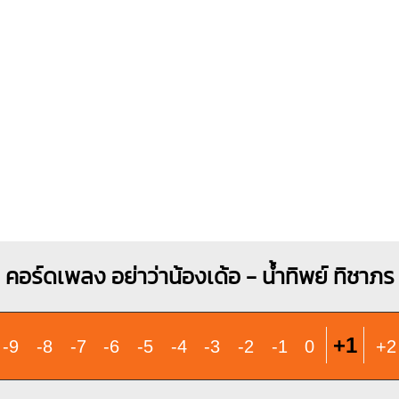
X
X
O
X
O
O
X
1
1
1
1
1
1
2
2
3
3
Gm
O
O
1
1
2
3
4
คอร์ดเพลง อย่าว่าน้องเด้อ - น้ำทิพย์ ทิชาภร
+1
-9
-8
-7
-6
-5
-4
-3
-2
-1
0
+2