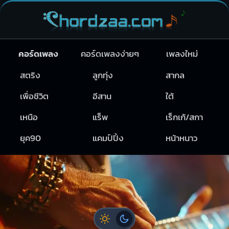
คอร์ดเพลง
คอร์ดเพลงง่ายๆ
เพลงใหม่
สตริง
ลูกทุ่ง
สากล
เพื่อชีวิต
อีสาน
ใต้
เหนือ
แร็พ
เร็กเก้/สกา
ยุค90
แคมป์ปิ้ง
หน้าหนาว