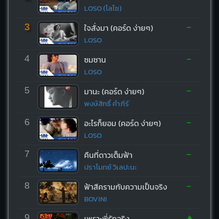
LOSO (โลโซ)
-
3
ใจสั่งมา (คอร์ด ง่ายๆ)
LOSO
-
4
ซมซาน
LOSO
-
5
มานะ (คอร์ด ง่ายๆ)
พงษ์สิทธิ์ คำภีร์
-
6
อะไรก็ยอม (คอร์ด ง่ายๆ)
LOSO
-
7
คืนที่ดาวเต็มฟ้า
ปราโมทย์ วิเลปะนะ
-
8
ฟ้าสีครามกับความเป็นจริง
BOVINI
▲
9
เพราะพี่รักจริง