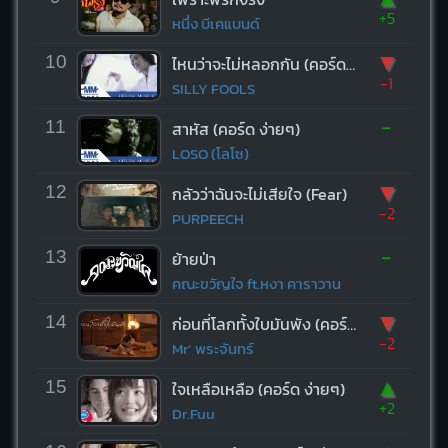
+5
หนึ่ง บีเคแบนด์
▼
10
ไหนว่าจะไม่หลอกกัน (คอร์ด ง่ายๆ)
-1
SILLY FOOLS
-
11
สาหัส (คอร์ด ง่ายๆ)
LOSO (โลโซ)
▼
12
กลัวว่าฉันจะไม่เสียใจ (Fear)
-2
PURPEECH
-
13
ย้ายป่า
คณะขวัญใจ ft.หงา คาราวาน
▼
14
ก่อนที่โลกทั้งใบมันพัง (คอร์ด ง่ายๆ)
-2
Mr’ พระจันทร์
▲
15
ใจเหลือเหลือ (คอร์ด ง่ายๆ)
+2
Dr.Fuu