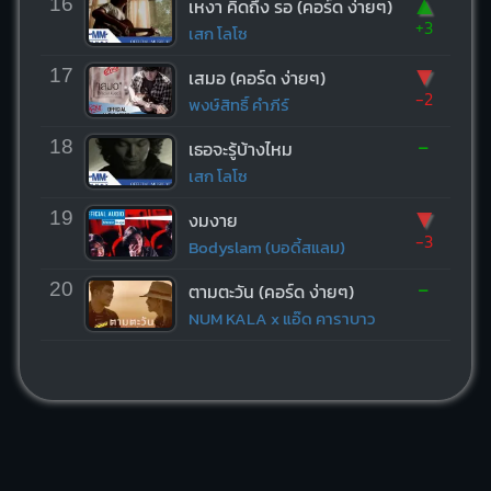
▲
16
เหงา คิดถึง รอ (คอร์ด ง่ายๆ)
+3
เสก โลโซ
▼
17
เสมอ (คอร์ด ง่ายๆ)
-2
พงษ์สิทธิ์ คำภีร์
-
18
เธอจะรู้บ้างไหม
เสก โลโซ
▼
19
งมงาย
-3
Bodyslam (บอดี้สแลม)
-
20
ตามตะวัน (คอร์ด ง่ายๆ)
NUM KALA x แอ๊ด คาราบาว