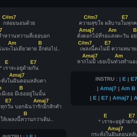
C#m7
C#m7
E7
ก
ล่อมนอนด้วย
ควา
มสุขใจ ผลิบานใ
นทุกคร
7
Amaj7
Am
B
คำหวานหวานที่เธอบอก
ดั่ง
ดอกไม้ที่รอแ
สงตะวัน อ
ย
Am
B
C#m7
E7
ฉันจะ
ไม่เดียวดาย
อีกต่อไป..
เ
พลงนี้คงไม่
มี ความหมายส
Amaj7
Am
หาก
ไม่มี เธอเป็นท่
วงทำนอ
E
E7
* เ
ราจะอยู่ด้วย
กัน
Amaj7
INSTRU : |
E
|
E
ทั่งใน
ฝันตอนหลับตา
m
B
|
Amaj7
|
Am
B
ะมีเธอ มีเ
ธออยู่ในนั้น
|
E
|
E7
|
Amaj7
|
E7
Amaj7
ทุก
วัน บอกฉันว่า
รักอีกสักคำ
B
E
E7
ให้เพลงนี้ห
วานกว่าเดิม..
* เ
ราจะอยู่ด้วย
กั
Amaj7
กระทั่งใน
ฝันตอนหลั
INSTRU : |
E
|