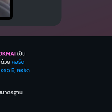
OKMAI
เป็น
ด้วย
คอร์ด
อร์ด E, คอร์ด
บบมาตรฐาน