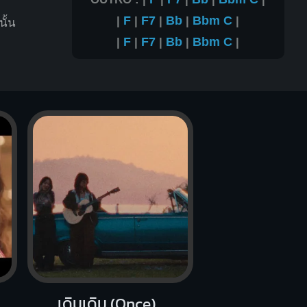
|
F
|
F7
|
Bb
|
Bbm
C
|
นั้น
|
F
|
F7
|
Bb
|
Bbm
C
|
เดิมเดิม (Once)