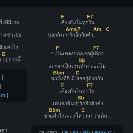
E
E7
ั้งที่มีเธอ
เ
คียงกันในทุก
วัน
Amaj7
Am
C
่างเช่นเธอ
บอกฉันว่า
รักอีกสักคำ..
ักเท่าไร
F
F7
* เ
ป็นเพลงของเธอผู้เ
ดียว
B
ง
ต่อจากนี้
Bb
และจะเป็นเช่น
นั้นตลอดไป
Bbm
C
7
|
ทุก
วันที่ดี มีเ
ธออยู่ด้วยกัน
F
F7
|
เ
คียงกันในทุก
วัน
Am
|
Bb
แค่บอกฉันว่า
รักอีกสักคำ
Bbm
C
ช่วย
ทำให้เพลงนี้ห
วานกว่าเดิม..
น
บตา
OUTRO : |
F
|
F7
|
Bb
|
Bbm
C
|