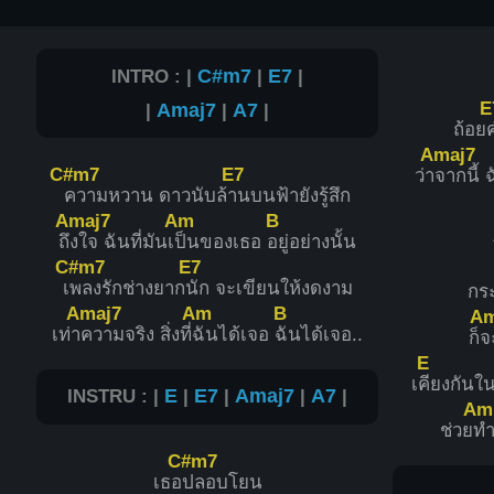
INTRO : |
C#m7
|
E7
|
E
|
Amaj7
|
A7
|
ถ้อย
Amaj7
C#m7
E7
ว่า
จากนี้ 
ความหวาน ดาวนับล้
านบนฟ้ายังรู้สึก
Amaj7
Am
B
ถึ
งใจ ฉันที่มันเ
ป็นของเธอ
อยู่อย่างนั้น
C#m7
E7
เ
พลงรักช่างยาก
นัก จะเขียนให้งดงาม
กระ
Amaj7
Am
B
A
เท่า
ความจริง สิ่งที่
ฉันได้เจอ
ฉันได้เจอ..
ก็
จ
E
เ
คียงกันใน
INSTRU : |
E
|
E7
|
Amaj7
|
A7
|
Am
ช่วย
ทำ
C#m7
เธอ
ปลอบโยน