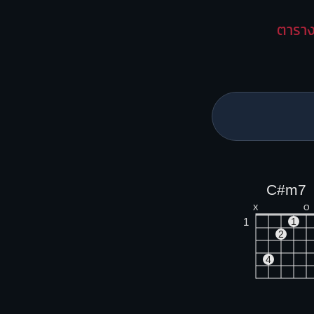
ตาราง
C#m7
X
O
1
1
2
4