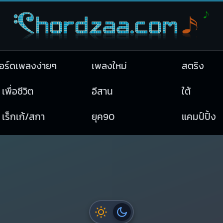
อร์ดเพลงง่ายๆ
เพลงใหม่
สตริง
เพื่อชีวิต
อีสาน
ใต้
เร็กเก้/สกา
ยุค90
แคมป์ปิ้ง