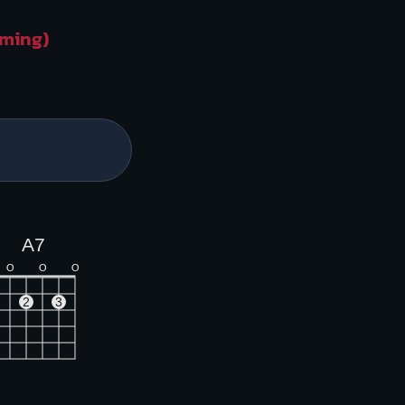
oming)
A7
O
O
O
2
3