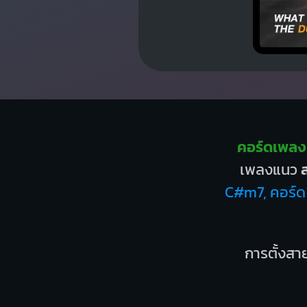
คอร์ดเพลง
เพลงแนว
ส
C#m7, คอร์ด 
การตั้งสาย