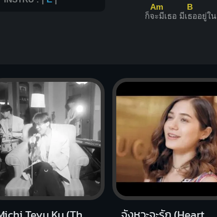
Am
B
ก็จ
ะมีเธอ มีเ
ธออยู่ใน
Michi Teyu Ku (Thai ver.)
จังหวะจะรัก (Heartbeat)