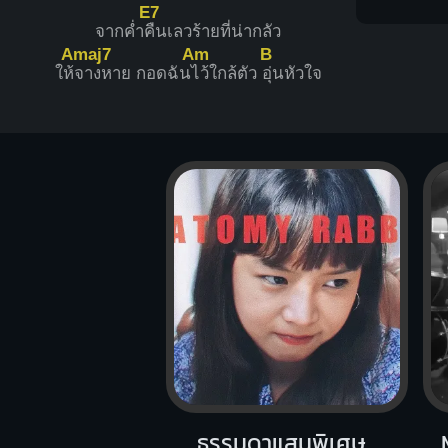
E7
จากค่ำ
คืนเลวร้ายที่น่ากลัว
Amaj7
Am
B
ให้
จางหาย กอดฉัน
ไว้ใกล้ตัว
อุ่นหัวใจ
ธรรมดาแสนพิเศษ