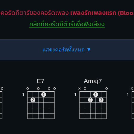
คอร์ดกีตาร์ของคอร์ดเพลง
เพลงรักเพลงแรก (Blo
คลิกที่คอร์ดกีต้าร์เพื่อฟังเสียง
แสดงคอร์ดทั้งหมด ▼
E7
Amaj7
O
O
O
O
O
X
O
O
X
1
1
1
1
1
2
2
3