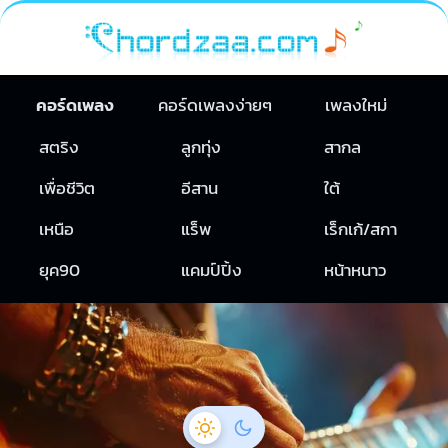
คอร์ดเพลง
คอร์ดเพลงง่ายๆ
เพลงใหม่
สตริง
ลูกทุ่ง
สากล
เพื่อชีวิต
อีสาน
ใต้
เหนือ
แร็พ
เร็กเก้/สกา
ยุค90
แคมป์ปิ้ง
หน้าหนาว