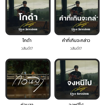
โกดำ
คำที่เกินจะกล่าว
วสันต์17
วสันต์17
ก่อนลา
จงหนีไป