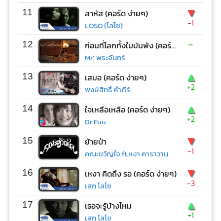
▼
11
สาหัส (คอร์ด ง่ายๆ)
-1
LOSO (โลโซ)
-
12
ก่อนที่โลกทั้งใบมันพัง (คอร์ด ง่ายๆ)
Mr’ พระจันทร์
▲
13
เสมอ (คอร์ด ง่ายๆ)
+2
พงษ์สิทธิ์ คำภีร์
▲
14
ใจเหลือเหลือ (คอร์ด ง่ายๆ)
+2
Dr.Fuu
▼
15
ย้ายป่า
-1
คณะขวัญใจ ft.หงา คาราวาน
▼
16
เหงา คิดถึง รอ (คอร์ด ง่ายๆ)
-3
เสก โลโซ
▲
17
เธอจะรู้บ้างไหม
+1
เสก โลโซ