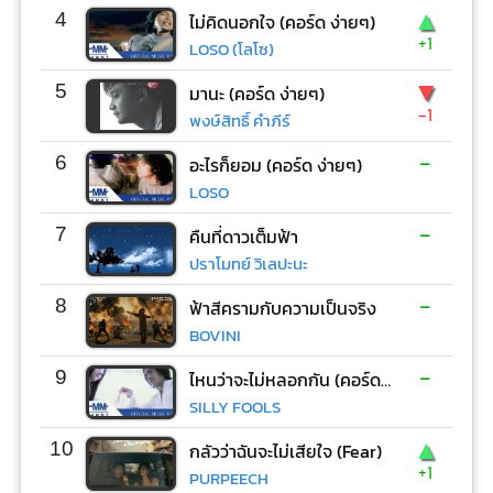
▲
4
ไม่คิดนอกใจ (คอร์ด ง่ายๆ)
+1
LOSO (โลโซ)
▼
5
มานะ (คอร์ด ง่ายๆ)
-1
พงษ์สิทธิ์ คำภีร์
-
6
อะไรก็ยอม (คอร์ด ง่ายๆ)
LOSO
-
7
คืนที่ดาวเต็มฟ้า
ปราโมทย์ วิเลปะนะ
-
8
ฟ้าสีครามกับความเป็นจริง
BOVINI
-
9
ไหนว่าจะไม่หลอกกัน (คอร์ด ง่ายๆ)
SILLY FOOLS
▲
10
กลัวว่าฉันจะไม่เสียใจ (Fear)
+1
PURPEECH