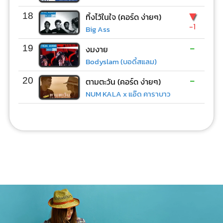
▼
18
ทิ้งไว้ในใจ (คอร์ด ง่ายๆ)
-1
Big Ass
-
19
งมงาย
Bodyslam (บอดี้สแลม)
-
20
ตามตะวัน (คอร์ด ง่ายๆ)
NUM KALA x แอ๊ด คาราบาว