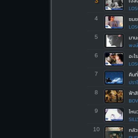
3
ใจสั
LOS
4
ซมซ
LOS
5
มานะ
พงษ์ส
6
อะไร
LOS
7
คืนท
ปราโ
8
ฟ้าส
BOV
9
SIL
10
กลัว
PUR