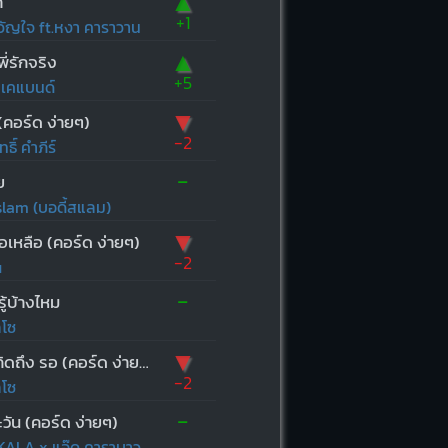
▲
า
+1
ัญใจ ft.หงา คาราวาน
▲
ี่รักจริง
+5
บีเคแบนด์
▼
(คอร์ด ง่ายๆ)
-2
ธิ์ คำภีร์
-
ย
lam (บอดี้สแลม)
▼
ือเหลือ (คอร์ด ง่ายๆ)
-2
u
-
ู้บ้างไหม
ลโซ
▼
เหงา คิดถึง รอ (คอร์ด ง่ายๆ)
-2
ลโซ
-
วัน (คอร์ด ง่ายๆ)
ALA x แอ๊ด คาราบาว