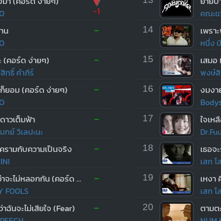
▼
่งมา (คอร์ด ง่ายๆ)
ย้ายป่
-1
O
คณะขว
-
าน
14
เพราะพ
O
หนึ่ง 
-
 (คอร์ด ง่ายๆ)
15
เสมอ 
ิทธิ์ คำภีร์
พงษ์สิท
-
ก็ยอม (คอร์ด ง่ายๆ)
16
งมงา
O
Bodys
-
ี่ดาวเต็มฟ้า
17
ใจเหล
มทย์ วิเลปะนะ
Dr.Fu
-
ีครามกับความเป็นจริง
18
เธอจะร
INI
เสก โ
-
ไหนว่าจะไม่หลอกกัน (คอร์ด ง่ายๆ)
19
LY FOOLS
เสก โ
-
ว่าฉันจะไม่เสียใจ (Fear)
20
ตามตะ
PEECH
NUM K