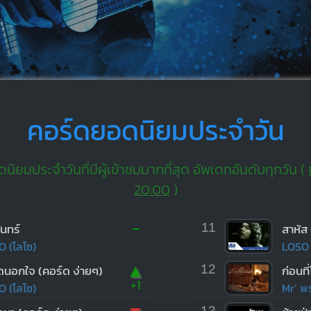
คอร์ดยอดนิยมประจำวัน
ิยมประจำวันที่มีผู้เข้าชมมากที่สุด อัพเดทอันดับทุกวัน (
20:00
)
-
ันทร์
11
สาหัส
O (โลโซ)
LOSO 
▲
ิดนอกใจ (คอร์ด ง่ายๆ)
12
+1
O (โลโซ)
Mr’ พร
13