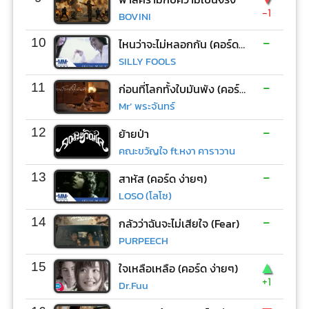
-1
BOVINI
-
10
ไหนว่าจะไม่หลอกกัน (คอร์ด ง่ายๆ)
SILLY FOOLS
-
11
ก่อนที่โลกทั้งใบมันพัง (คอร์ด ง่ายๆ)
Mr’ พระจันทร์
-
12
ย้ายป่า
คณะขวัญใจ ft.หงา คาราวาน
-
13
สาหัส (คอร์ด ง่ายๆ)
LOSO (โลโซ)
-
14
กลัวว่าฉันจะไม่เสียใจ (Fear)
PURPEECH
▲
15
ใจเหลือเหลือ (คอร์ด ง่ายๆ)
+1
Dr.Fuu