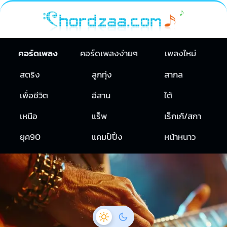
คอร์ดเพลง
คอร์ดเพลงง่ายๆ
เพลงใหม่
สตริง
ลูกทุ่ง
สากล
เพื่อชีวิต
อีสาน
ใต้
เหนือ
แร็พ
เร็กเก้/สกา
ยุค90
แคมป์ปิ้ง
หน้าหนาว