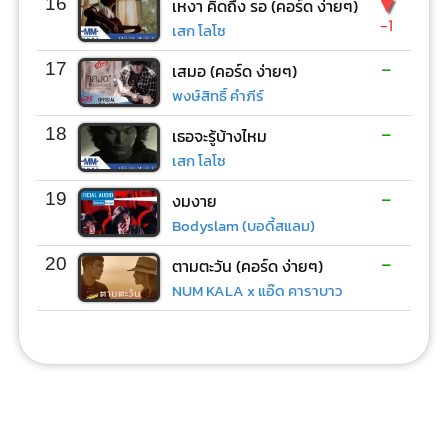
▼
16
เหงา คิดถึง รอ (คอร์ด ง่ายๆ)
-1
เสก โลโซ
-
17
เสมอ (คอร์ด ง่ายๆ)
พงษ์สิทธิ์ คำภีร์
-
18
เธอจะรู้บ้างไหม
เสก โลโซ
-
19
งมงาย
Bodyslam (บอดี้สแลม)
-
20
ตามตะวัน (คอร์ด ง่ายๆ)
NUM KALA x แอ๊ด คาราบาว