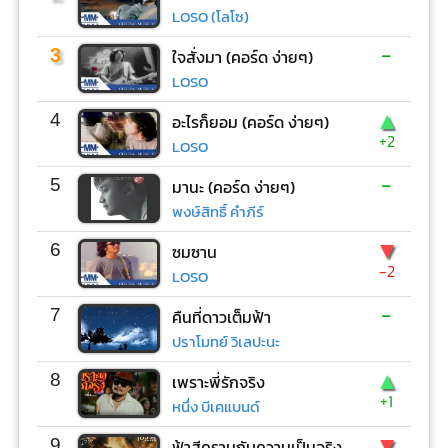
LOSO (โลโซ)
-
3
ใจสั่งมา (คอร์ด ง่ายๆ)
LOSO
▲
4
อะไรก็ยอม (คอร์ด ง่ายๆ)
+2
LOSO
-
5
มานะ (คอร์ด ง่ายๆ)
พงษ์สิทธิ์ คำภีร์
▼
6
ซมซาน
-2
LOSO
-
7
คืนที่ดาวเต็มฟ้า
ปราโมทย์ วิเลปะนะ
▲
8
เพราะพี่รักจริง
+1
หนึ่ง บีเคแบนด์
▼
9
ฟ้าสีครามกับความเป็นจริง