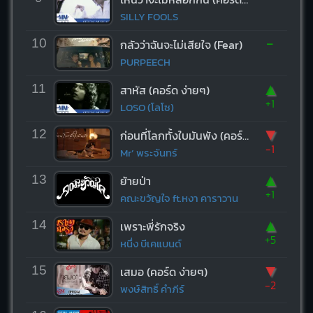
SILLY FOOLS
-
10
กลัวว่าฉันจะไม่เสียใจ (Fear)
PURPEECH
▲
11
สาหัส (คอร์ด ง่ายๆ)
+1
LOSO (โลโซ)
▼
12
ก่อนที่โลกทั้งใบมันพัง (คอร์ด ง่ายๆ)
-1
Mr’ พระจันทร์
▲
13
ย้ายป่า
+1
คณะขวัญใจ ft.หงา คาราวาน
▲
14
เพราะพี่รักจริง
+5
หนึ่ง บีเคแบนด์
▼
15
เสมอ (คอร์ด ง่ายๆ)
-2
พงษ์สิทธิ์ คำภีร์