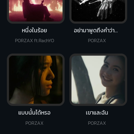
หนึ่งในร้อย
อย่ามาพูดถึงคำว่ารัก
PORZAX ft.RachYO
PORZAX
แบบนั้นได้หรอ
เขาและฉัน
PORZAX
PORZAX