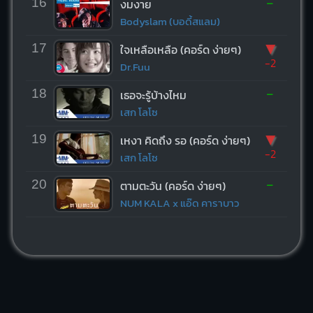
-
16
งมงาย
Bodyslam (บอดี้สแลม)
▼
17
ใจเหลือเหลือ (คอร์ด ง่ายๆ)
-2
Dr.Fuu
-
18
เธอจะรู้บ้างไหม
เสก โลโซ
▼
19
เหงา คิดถึง รอ (คอร์ด ง่ายๆ)
-2
เสก โลโซ
-
20
ตามตะวัน (คอร์ด ง่ายๆ)
NUM KALA x แอ๊ด คาราบาว