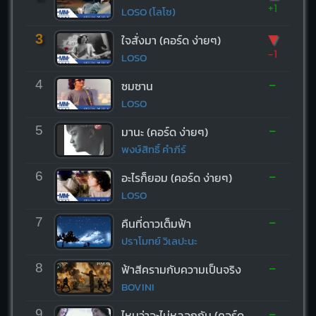
+1
LOSO (โลโซ)
▼
3
ใจสั่งมา (คอร์ด ง่ายๆ)
-1
LOSO
-
4
ซมซาน
LOSO
-
5
มานะ (คอร์ด ง่ายๆ)
พงษ์สิทธิ์ คำภีร์
-
6
อะไรก็ยอม (คอร์ด ง่ายๆ)
LOSO
-
7
คืนที่ดาวเต็มฟ้า
ปราโมทย์ วิเลปะนะ
-
8
ฟ้าสีครามกับความเป็นจริง
BOVINI
-
9
ไหนว่าจะไม่หลอกกัน (คอร์ด ง่ายๆ)