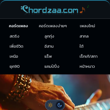
คอร์ดเพลง
คอร์ดเพลงง่ายๆ
เพลงใหม่
สตริง
ลูกทุ่ง
สากล
เพื่อชีวิต
อีสาน
ใต้
เหนือ
แร็พ
เร็กเก้/สกา
ยุค90
แคมป์ปิ้ง
หน้าหนาว