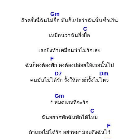
Gm
ถ้าครั้งนี้ฉันไม่
ยื้อ มันก็แปลว่าฉันนั้นช้ำเกิน
C
เหมือนว่าฉันยิ่ง
ยื้อ
เธอยิ่งทำเหมือนว่าไม่รักเลย
F
ฉันก็คงต้อง
พัก คงต้องปล่อยให้เธอนั้นไป
D7
Dm
คนมันไม่ได้
รัก รั้งให้ตายก็รั้งไม่ไ
หว
Gm
* ห
มดแรงที่จะรัก
C
ฉันอยากพักฉันพักได้ไ
หม
F
ถ้าเธอไม่ได้รัก อย่าพยามจะดึงฉันไ
ว้