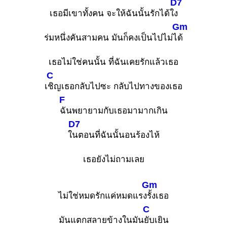
D7
เธอมีเขาทั้งคน จะให้ฉันนั้นรักได้ใ
ง
Gm
ร่มหนึ่งคันสามคน มันก็คงเป็นไปไม่ไ
ด้
เธอไม่ใช่คนนั้น ที่ฉันเคยรักแล้วเธอ
C
เ
ชิญเธอกลับไปซะ กลับไปทางของเธอ
F
ฉันพยายามกับเธอมามากเกิน
D7
ใ
นตอนที่ฉันนั้นอนร้องไห้
เธอยังไม่ถามเลย
Gm
ไม่ใช่หมดรักแค่หมดแรง
รั้งเธอ
C
มันแตกสลายข้างในมัน
ยับเยิน