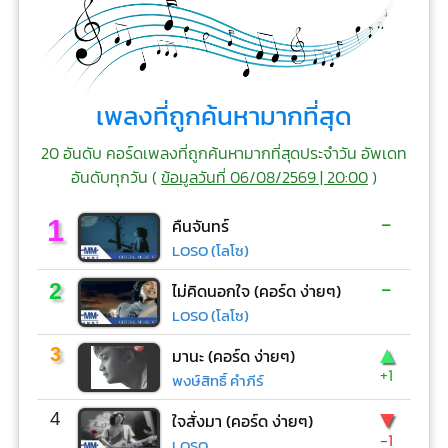
เพลงที่ถูกค้นหามากที่สุด
20 อันดับ คอร์ดเพลงที่ถูกค้นหามากที่สุดประจำวัน อัพเดท
อันดับทุกวัน (
ข้อมูลวันที่ 06/08/2569 | 20:00
)
-
1
คืนจันทร์
LOSO (โลโซ)
-
2
ไม่คิดนอกใจ (คอร์ด ง่ายๆ)
LOSO (โลโซ)
▲
3
มานะ (คอร์ด ง่ายๆ)
+1
พงษ์สิทธิ์ คำภีร์
▼
4
ใจสั่งมา (คอร์ด ง่ายๆ)
-1
LOSO