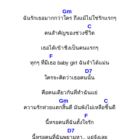
Gm
ฉันรักเธอมากกว่าใ
คร ถึงแม้ไม่ใช่รักแรกๆ
C
คนสำคัญของช่วงชี
วิต
เธอได้เข้าชิงเป็นคนแรกๆ
F
ทุกๆ ที่มีเ
ธอ baby girl ฉันจำได้แม่น
D7
ใครจะคิดว่าเธอคน
นั้น
คือคนเดียวกันที่ทำฉันแย่
Gm
C
ความรักห่วยแตก
สิ้นดี มันพังไม่เหลือ
ชิ้นดี
F
นี้หรอคนที่ฉันตั้งใ
จรัก
D7
นี้หรอคนที่ฉันพย
ามหา.. แย่จังเลย