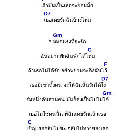
ถ้ามันเป็นเธอจะยอมมั้ย
D7
เ
ธอเคยรักฉันบ้างไหม
Gm
* ห
มดแรงที่จะรัก
C
ฉันอยากพักฉันพักได้ไ
หม
F
ถ้าเธอไม่ได้รัก อย่าพยามจะดึงฉันไ
ว้
D7
เธอมีเขาทั้งคน จะให้ฉันนั้นรักได้ใ
ง
Gm
ร่มหนึ่งคันสามคน มันก็คงเป็นไปไม่ไ
ด้
เธอไม่ใช่คนนั้น ที่ฉันเคยรักแล้วเธอ
C
เ
ชิญเธอกลับไปซะ กลับไปทางของเธอ