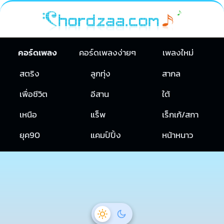
คอร์ดเพลง
คอร์ดเพลงง่ายๆ
เพลงใหม่
สตริง
ลูกทุ่ง
สากล
เพื่อชีวิต
อีสาน
ใต้
เหนือ
แร็พ
เร็กเก้/สกา
ยุค90
แคมป์ปิ้ง
หน้าหนาว