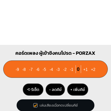
คอร์ดเพลง ผู้เข้าชิงคนโปรด - PORZAX
0
-9
-8
-7
-6
-5
-4
-3
-2
-1
+1
+2
⟲ รีเซ็ต
− ลดคีย์
+ เพิ่มคีย์
เล่นเสียงเมื่อกดเปลี่ยนคีย์