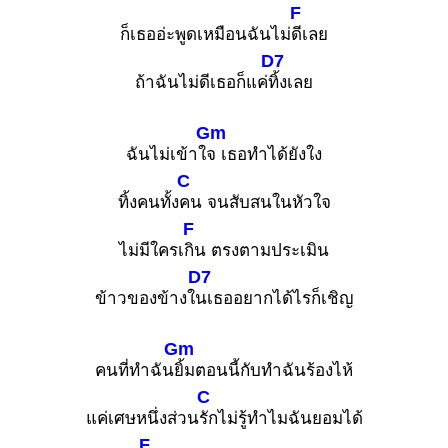
F
ก็เธออ่ะพูดเหมือนฉันไม่
ดีเลย
D7
ถ้าฉันไม่ดีเธอก็แค่
ทิ้งเลย
Gm
ฉันไม่เข้าใ
จ เธอทำได้ยังใง
C
ทิ้งคนทั้ง
คน จนสับสนในหัวใจ
F
ไม่มีใครเ
กิน ตรงตามประเมิน
D7
ข้าวของข้างใ
นเธออยากได้ไรก็เชิญ
Gm
คนที่ทำฉัน
ยิ้มตอนนี้กับทำฉันร้องไห้
C
แค่เศษหนึ่งส่วน
รักไม่รู้ทำไมฉันยอมได้
F