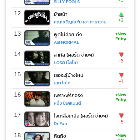
SILLY FOOLS
▲
12
ย้ายป่า
+3
คณะขวัญใจ ft.หงา คาราวาน
+New
13
พูดไม่ค่อยเก่ง
Entry
AB NORMAL
▼
14
สาหัส (คอร์ด ง่ายๆ)
-6
LOSO (โลโซ)
▼
15
เธอจะรู้บ้างไหม
-1
เสก โลโซ
+New
16
เพราะพี่รักจริง
Entry
หนึ่ง บีเคแบนด์
▼
17
ใจเหลือเหลือ (คอร์ด ง่ายๆ)
-5
Dr.Fuu
+New
18
คิดถึง