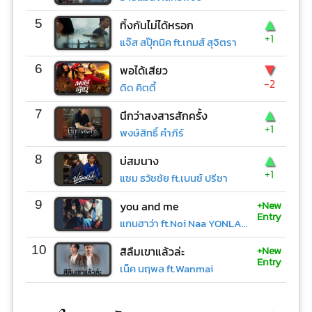
▲
5
ทิ้งกันไม่ได้หรอก
+1
แจ๊ส สปุ๊กนิค ft.เกมส์ สุจิตรา
▼
6
พอได้เสียว
-2
ดิด คิตตี้
▲
7
นึกว่าสงสารสักครั้ง
+1
พงษ์สิทธิ์ คำภีร์
▲
8
บ่สมนาง
+1
แซม ธวัชชัย ft.เบนซ์ ปรีชา
+New
9
you and me
Entry
แกนฮาว่า ft.Noi Naa YONLAPA
+New
10
สิลืมเขาแล้วล่ะ
Entry
เน็ค นฤพล ft.Wanmai