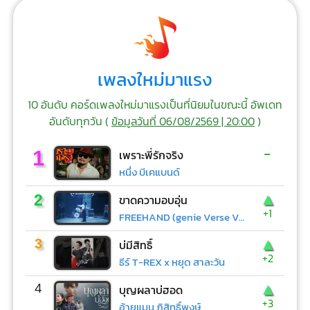
เพลงใหม่มาแรง
10 อันดับ คอร์ดเพลงใหม่มาแรงเป็นที่นิยมในขณะนี้ อัพเดท
อันดับทุกวัน (
ข้อมูลวันที่ 06/08/2569 | 20:00
)
-
1
เพราะพี่รักจริง
หนึ่ง บีเคแบนด์
▲
2
ขาดความอบอุ่น
+1
FREEHAND (genie Verse Vol.1)
▲
3
บ่มีสิทธิ์
+2
ธีร์ T-REX x หยุด สาละวัน
▲
4
บุญผลาบ่ฮอด
+3
อ้ายแมน ภิสิทธิ์พงษ์