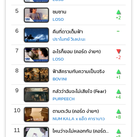
▲
5
ซมซาน
+2
LOSO
-
6
คืนที่ดาวเต็มฟ้า
ปราโมทย์ วิเลปะนะ
▼
7
อะไรก็ยอม (คอร์ด ง่ายๆ)
-2
LOSO
▲
8
ฟ้าสีครามกับความเป็นจริง
+1
BOVINI
▲
9
กลัวว่าฉันจะไม่เสียใจ (Fear)
+4
PURPEECH
▲
10
ตามตะวัน (คอร์ด ง่ายๆ)
+8
NUM KALA x แอ๊ด คาราบาว
▲
11
ไหนว่าจะไม่หลอกกัน (คอร์ด ง่ายๆ)
+5