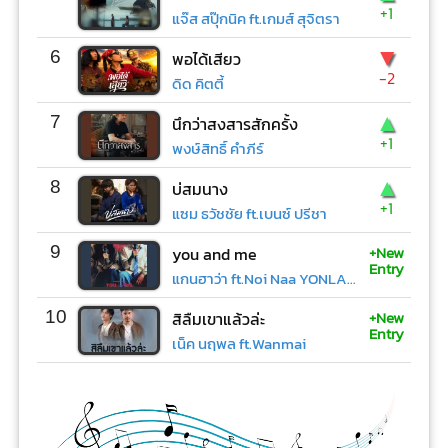
+1
แจ๊ส สปุ๊กนิค ft.เกมส์ สุจิตรา
▼
6
พอได้เสียว
-2
ดิด คิตตี้
▲
7
นึกว่าสงสารสักครั้ง
+1
พงษ์สิทธิ์ คำภีร์
▲
8
บ่สมนาง
+1
แซม ธวัชชัย ft.เบนซ์ ปรีชา
+New
9
you and me
Entry
แกนฮาว่า ft.Noi Naa YONLAPA
+New
10
สิลืมเขาแล้วล่ะ
Entry
เน็ค นฤพล ft.Wanmai