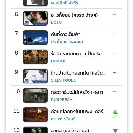
พงษ์สิทธิ์ คำภีร์
-
6
อะไรก็ยอม (คอร์ด ง่ายๆ)
LOSO
-
7
คืนที่ดาวเต็มฟ้า
ปราโมทย์ วิเลปะนะ
-
8
ฟ้าสีครามกับความเป็นจริง
BOVINI
-
9
ไหนว่าจะไม่หลอกกัน (คอร์ด ง่ายๆ)
SILLY FOOLS
-
10
กลัวว่าฉันจะไม่เสียใจ (Fear)
PURPEECH
▲
11
ก่อนที่โลกทั้งใบมันพัง (คอร์ด ง่ายๆ)
+1
Mr’ พระจันทร์
▼
12
สาหัส (คอร์ด ง่ายๆ)