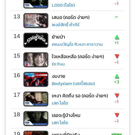
-1
LOSO (โลโซ)
-
13
เสมอ (คอร์ด ง่ายๆ)
พงษ์สิทธิ์ คำภีร์
▲
14
ย้ายป่า
+1
คณะขวัญใจ ft.หงา คาราวาน
▼
15
ใจเหลือเหลือ (คอร์ด ง่ายๆ)
-1
Dr.Fuu
▲
16
งมงาย
+3
Bodyslam (บอดี้สแลม)
▼
17
เหงา คิดถึง รอ (คอร์ด ง่ายๆ)
-1
เสก โลโซ
▼
18
เธอจะรู้บ้างไหม
-1
เสก โลโซ
+New
19
เพราะพี่รักจริง