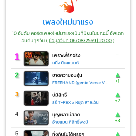
เพลงใหม่มาแรง
10 อันดับ คอร์ดเพลงใหม่มาแรงเป็นที่นิยมในขณะนี้ อัพเดท
อันดับทุกวัน (
ข้อมูลวันที่ 06/08/2569 | 20:00
)
-
1
เพราะพี่รักจริง
หนึ่ง บีเคแบนด์
▲
2
ขาดความอบอุ่น
+1
FREEHAND (genie Verse Vol.1)
▲
3
บ่มีสิทธิ์
+2
ธีร์ T-REX x หยุด สาละวัน
▲
4
บุญผลาบ่ฮอด
+3
อ้ายแมน ภิสิทธิ์พงษ์
▲
5
ทิ้งกันไม่ได้หรอก