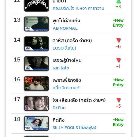
▲
ย้ายป่า
+3
คณะขวัญใจ ft.หงา คาราวาน
+New
13
พูดไม่ค่อยเก่ง
Entry
AB NORMAL
▼
14
สาหัส (คอร์ด ง่ายๆ)
-6
LOSO (โลโซ)
▼
15
เธอจะรู้บ้างไหม
-1
เสก โลโซ
+New
16
เพราะพี่รักจริง
Entry
หนึ่ง บีเคแบนด์
▼
17
ใจเหลือเหลือ (คอร์ด ง่ายๆ)
-5
Dr.Fuu
+New
18
คิดถึง
Entry
SILLY FOOLS (ซิลลี่ฟูล)