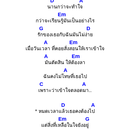
D
A
น
านกว่าจะทำใ
จ
Em
กว่าจะเรียน
รู้มันเป็นอย่างไร
G
D
รั
กของเธอกับฉันมันไม่ง่
าย
A
Em
เมื่อวันเว
ลา ที่คอยสั่งส
อนให้เราเข้าใจ
A
Em
มันตัดสิน ให้ต้
องลา
A
ฉันคงไม่โ
ทษที่เธอไป
C
A
เ
พราะว่าเข้าใจตลอด
มา..
D
A
* หมดเวลาแ
ล้วเธอคงต้องไ
ป
Em
G
แต่สิ่งที่เห
ลือในใจยังอ
ยู่