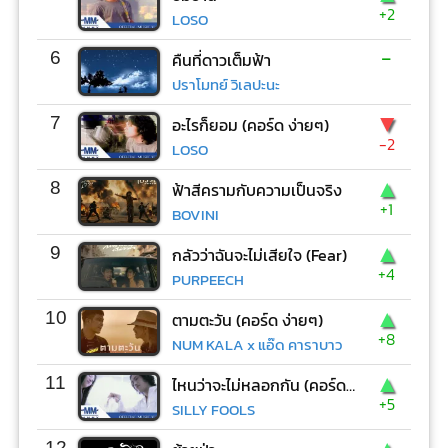
+2
LOSO
-
6
คืนที่ดาวเต็มฟ้า
ปราโมทย์ วิเลปะนะ
▼
7
อะไรก็ยอม (คอร์ด ง่ายๆ)
-2
LOSO
▲
8
ฟ้าสีครามกับความเป็นจริง
+1
BOVINI
▲
9
กลัวว่าฉันจะไม่เสียใจ (Fear)
+4
PURPEECH
▲
10
ตามตะวัน (คอร์ด ง่ายๆ)
+8
NUM KALA x แอ๊ด คาราบาว
▲
11
ไหนว่าจะไม่หลอกกัน (คอร์ด ง่ายๆ)
+5
SILLY FOOLS
12