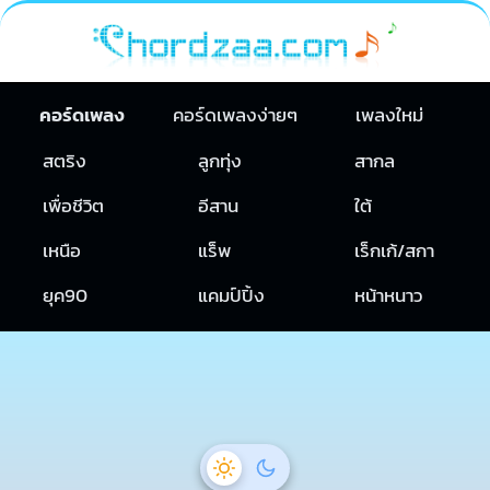
คอร์ดเพลง
คอร์ดเพลงง่ายๆ
เพลงใหม่
สตริง
ลูกทุ่ง
สากล
เพื่อชีวิต
อีสาน
ใต้
เหนือ
แร็พ
เร็กเก้/สกา
ยุค90
แคมป์ปิ้ง
หน้าหนาว