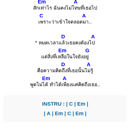
Em
A
สักเ
ท่าไร ฉันคงไม่โ
ทษที่เธอไป
C
A
เ
พราะว่าเข้าใจตลอด
มา..
D
A
* หมดเวลาแ
ล้วเธอคงต้องไ
ป
Em
G
แต่สิ่งที่เห
ลือในใจยังอ
ยู่
D
A
คือความคิด
ถึงที่เธอนั้นไ
ม่รู้
Em
A
พูดไม่ไ
ด้ ทำได้เ
พียงแค่คิดถึงเธอ..
INSTRU : |
C
|
Em
|
|
A
|
Em
|
C
|
Em
|