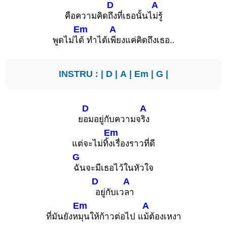
D
A
คือความคิด
ถึงที่เธอนั้นไ
ม่รู้
Em
A
พูดไม่ไ
ด้ ทำได้เ
พียงแค่คิดถึงเธอ..
INSTRU : |
D
|
A
|
Em
|
G
|
D
A
ย
อมอยู่กับความจ
ริง
Em
แต่จะไม่ทิ้
งเรื่องราวที่ดี
G
ฉันจะมีเธอไว้ในหัวใจ
D
A
อยู่กับเว
ลา
Em
A
ที่มันยังห
มุนให้ก้าวต่อไป แ
ม้ต้องเหงา