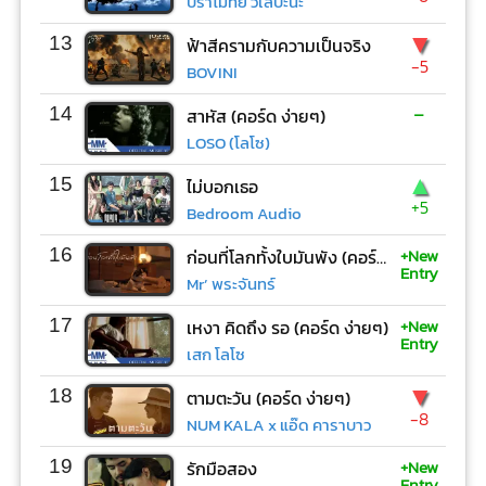
ปราโมทย์ วิเลปะนะ
▼
13
ฟ้าสีครามกับความเป็นจริง
-5
BOVINI
-
14
สาหัส (คอร์ด ง่ายๆ)
LOSO (โลโซ)
▲
15
ไม่บอกเธอ
+5
Bedroom Audio
+New
16
ก่อนที่โลกทั้งใบมันพัง (คอร์ด ง่ายๆ)
Entry
Mr’ พระจันทร์
+New
17
เหงา คิดถึง รอ (คอร์ด ง่ายๆ)
Entry
เสก โลโซ
▼
18
ตามตะวัน (คอร์ด ง่ายๆ)
-8
NUM KALA x แอ๊ด คาราบาว
+New
19
รักมือสอง
Entry