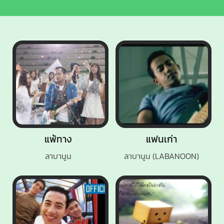
แพ้ทาง
แฟนเก่า
ลาบานูน
ลาบานูน (LABANOON)