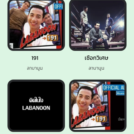
191
เชือกวิเศษ
ลาบานูน
ลาบานูน