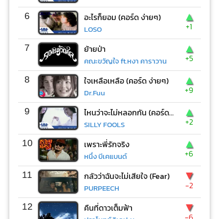
▲
6
อะไรก็ยอม (คอร์ด ง่ายๆ)
+1
LOSO
▲
7
ย้ายป่า
+5
คณะขวัญใจ ft.หงา คาราวาน
▲
8
ใจเหลือเหลือ (คอร์ด ง่ายๆ)
+9
Dr.Fuu
▲
9
ไหนว่าจะไม่หลอกกัน (คอร์ด ง่ายๆ)
+2
SILLY FOOLS
▲
10
เพราะพี่รักจริง
+6
หนึ่ง บีเคแบนด์
▼
11
กลัวว่าฉันจะไม่เสียใจ (Fear)
-2
PURPEECH
▼
12
คืนที่ดาวเต็มฟ้า
-6