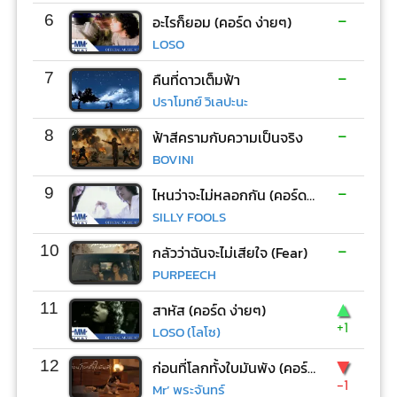
-
6
อะไรก็ยอม (คอร์ด ง่ายๆ)
LOSO
-
7
คืนที่ดาวเต็มฟ้า
ปราโมทย์ วิเลปะนะ
-
8
ฟ้าสีครามกับความเป็นจริง
BOVINI
-
9
ไหนว่าจะไม่หลอกกัน (คอร์ด ง่ายๆ)
SILLY FOOLS
-
10
กลัวว่าฉันจะไม่เสียใจ (Fear)
PURPEECH
▲
11
สาหัส (คอร์ด ง่ายๆ)
+1
LOSO (โลโซ)
▼
12
ก่อนที่โลกทั้งใบมันพัง (คอร์ด ง่ายๆ)
-1
Mr’ พระจันทร์