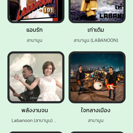
แอบรัก
เท่าเดิม
ลาบานูน
ลาบานูน (LABANOON)
พลังงานจน
ใจกลางเมือง
Labanoon (ลาบานูน) Feat. เปาวลี พรพิมล
ลาบานูน