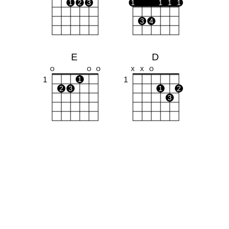
1
2
3
1
1
1
1
3
4
E
D
O
O
O
X
X
O
1
1
1
2
3
1
2
3
Bm
X
1
1
1
2
3
4