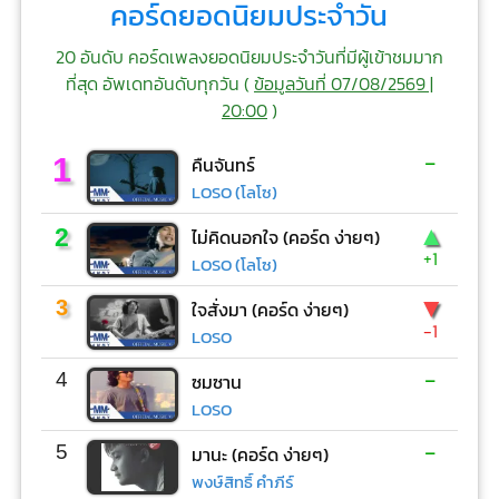
คอร์ดยอดนิยมประจำวัน
20 อันดับ คอร์ดเพลงยอดนิยมประจำวันที่มีผู้เข้าชมมาก
ที่สุด อัพเดทอันดับทุกวัน (
ข้อมูลวันที่ 07/08/2569 |
20:00
)
-
1
คืนจันทร์
LOSO (โลโซ)
▲
2
ไม่คิดนอกใจ (คอร์ด ง่ายๆ)
+1
LOSO (โลโซ)
▼
3
ใจสั่งมา (คอร์ด ง่ายๆ)
-1
LOSO
-
4
ซมซาน
LOSO
-
5
มานะ (คอร์ด ง่ายๆ)
พงษ์สิทธิ์ คำภีร์