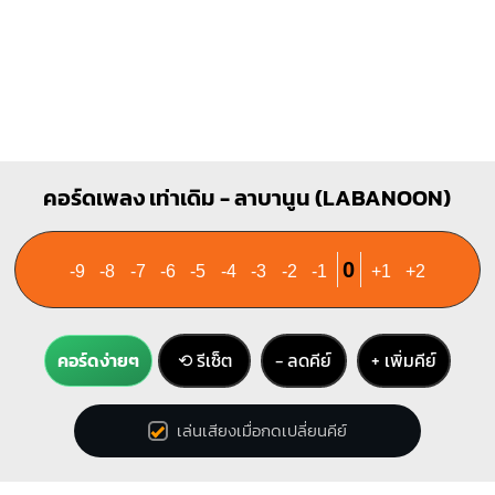
คอร์ดเพลง เท่าเดิม - ลาบานูน (LABANOON)
0
-9
-8
-7
-6
-5
-4
-3
-2
-1
+1
+2
คอร์ดง่ายๆ
⟲ รีเซ็ต
− ลดคีย์
+ เพิ่มคีย์
เล่นเสียงเมื่อกดเปลี่ยนคีย์