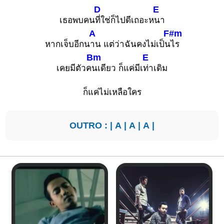
D
E
เธอพบคน
ที่ใช่ก็ไปดีเถอะห
นา
A
F#m
หากเจ็บอีกน
าน แต่ว่าฉันคงไม่เป็น
ไร
Bm
E
เคยมีตัวค
นเดียว ก็แค่มีเ
ท่าเดิม
ก็แค่ไม่เหลือใคร
OUTRO : |
A
|
A
|
A
|