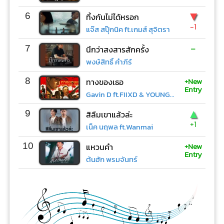
▼
6
ทิ้งกันไม่ได้หรอก
-1
แจ๊ส สปุ๊กนิค ft.เกมส์ สุจิตรา
-
7
นึกว่าสงสารสักครั้ง
พงษ์สิทธิ์ คำภีร์
+New
8
ทางของเธอ
Entry
Gavin D ft.FIIXD & YOUNGOHM
▲
9
สิลืมเขาแล้วล่ะ
+1
เน็ค นฤพล ft.Wanmai
+New
10
แหวนคำ
Entry
ต้นฮัก พรมจันทร์