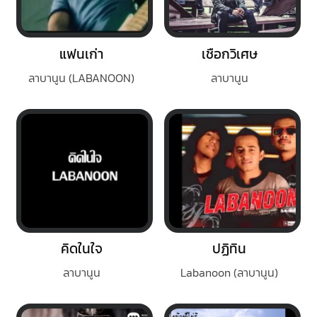
แฟนเก่า
เชือกวิเศษ
ลาบานูน (LABANOON)
ลาบานูน
คิดในใจ
ปฏิทิน
ลาบานูน
Labanoon (ลาบานูน)