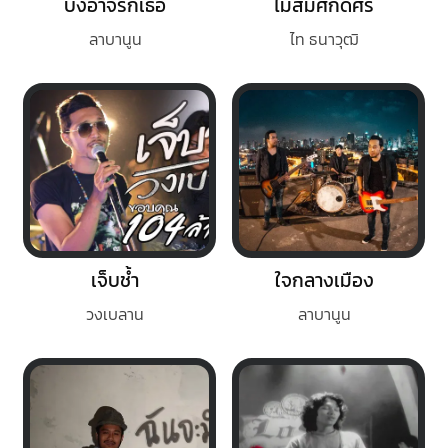
บังอาจรักเธอ
ไม่สมศักดิ์ศรี
ลาบานูน
ไท ธนาวุฒิ
เจ็บช้ำ
ใจกลางเมือง
วงเบลาน
ลาบานูน