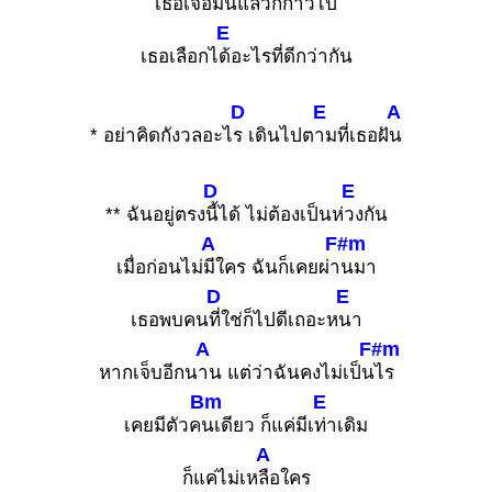
เธอเจอมันแล้วก็ก้าวไป
E
เธอเลือกไ
ด้อะไรที่ดีกว่ากัน
D
E
A
* อย่าคิดกังวลอะไ
ร เดินไปต
ามที่เธอฝั
น
D
E
** ฉันอยู่ตรง
นี้ได้ ไม่ต้องเป็นห่
วงกัน
A
F#m
เมื่อก่อนไม่
มีใคร ฉันก็เคยผ่า
นมา
D
E
เธอพบคน
ที่ใช่ก็ไปดีเถอะห
นา
A
F#m
หากเจ็บอีกน
าน แต่ว่าฉันคงไม่เป็น
ไร
Bm
E
เคยมีตัวค
นเดียว ก็แค่มีเ
ท่าเดิม
A
ก็แค่ไม่เห
ลือใคร