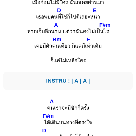
เมื่อก่อนไม่
มีใคร ฉันก็เคยผ่า
นมา
D
E
เธอพบคน
ที่ใช่ก็ไปดีเถอะห
นา
A
F#m
หากเจ็บอีกน
าน แต่ว่าฉันคงไม่เป็น
ไร
Bm
E
เคยมีตัวค
นเดียว ก็แค่มีเ
ท่าเดิม
ก็แค่ไม่เหลือใคร
INSTRU : |
A
|
A
|
A
ค
นเราจะมีซักกี่ครั้ง
F#m
ไ
ด้เดินบนทางที่ตรงใจ
D