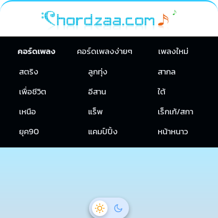
คอร์ดเพลง
คอร์ดเพลงง่ายๆ
เพลงใหม่
สตริง
ลูกทุ่ง
สากล
เพื่อชีวิต
อีสาน
ใต้
เหนือ
แร็พ
เร็กเก้/สกา
ยุค90
แคมป์ปิ้ง
หน้าหนาว