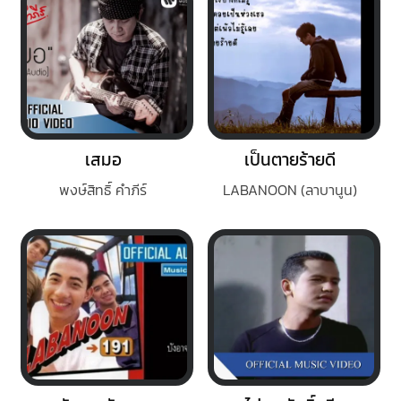
เสมอ
เป็นตายร้ายดี
พงษ์สิทธิ์ คำภีร์
LABANOON (ลาบานูน)