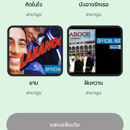
คิดในใจ
บังอาจรักเธอ
ลาบานูน
ลาบานูน
ยาม
ฝันหวาน
ลาบานูน
ลาบานูน
แสดงเพิ่มเติม