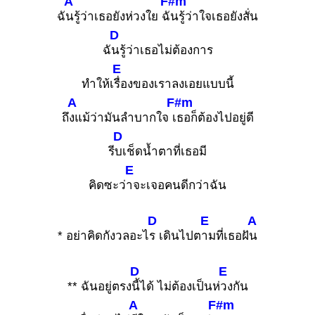
A
F#m
ฉั
นรู้ว่าเธอยังห่วงใย ฉั
นรู้ว่าใจเธอยังสั่น
D
ฉั
นรู้ว่าเธอไม่ต้องการ
E
ทำให้เ
รื่องของเราลงเอยแบบนี้
A
F#m
ถึ
งแม้ว่ามันลำบากใจ เ
ธอก็ต้องไปอยู่ดี
D
รี
บเช็ดน้ำตาที่เธอมี
E
คิดซะว่
าจะเจอคนดีกว่าฉัน
D
E
A
* อย่าคิดกังวลอะไ
ร เดินไปต
ามที่เธอฝั
น
D
E
** ฉันอยู่ตรง
นี้ได้ ไม่ต้องเป็นห่
วงกัน
A
F#m