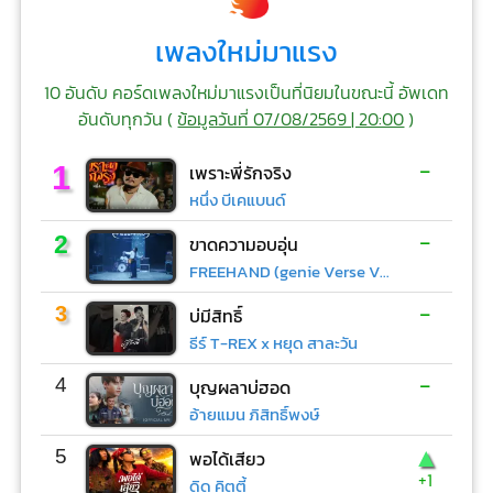
เพลงใหม่มาแรง
10 อันดับ คอร์ดเพลงใหม่มาแรงเป็นที่นิยมในขณะนี้ อัพเดท
อันดับทุกวัน (
ข้อมูลวันที่ 07/08/2569 | 20:00
)
-
1
เพราะพี่รักจริง
หนึ่ง บีเคแบนด์
-
2
ขาดความอบอุ่น
FREEHAND (genie Verse Vol.1)
-
3
บ่มีสิทธิ์
ธีร์ T-REX x หยุด สาละวัน
-
4
บุญผลาบ่ฮอด
อ้ายแมน ภิสิทธิ์พงษ์
▲
5
พอได้เสียว
+1
ดิด คิตตี้