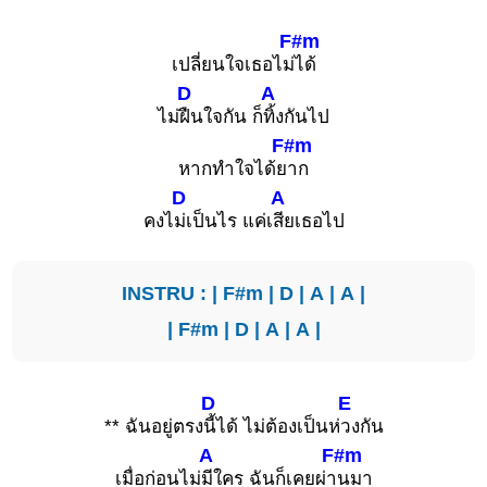
F#m
เปลี่ยนใจเธอไม่
ได้
D
A
ไม่
ฝืนใจกัน ก็
ทิ้งกันไป
F#m
หากทำใจได้ย
าก
D
A
คงไ
ม่เป็นไร แค่เ
สียเธอไป
INSTRU : |
F#m
|
D
|
A
|
A
|
|
F#m
|
D
|
A
|
A
|
D
E
** ฉันอยู่ตรง
นี้ได้ ไม่ต้องเป็นห่
วงกัน
A
F#m
เมื่อก่อนไม่
มีใคร ฉันก็เคยผ่า
นมา