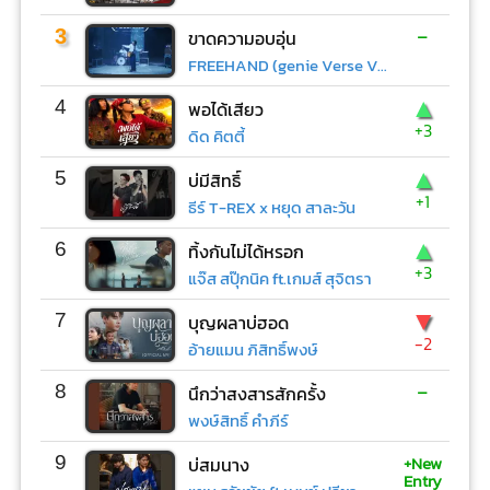
-
3
ขาดความอบอุ่น
FREEHAND (genie Verse Vol.1)
▲
4
พอได้เสียว
+3
ดิด คิตตี้
▲
5
บ่มีสิทธิ์
+1
ธีร์ T-REX x หยุด สาละวัน
▲
6
ทิ้งกันไม่ได้หรอก
+3
แจ๊ส สปุ๊กนิค ft.เกมส์ สุจิตรา
▼
7
บุญผลาบ่ฮอด
-2
อ้ายแมน ภิสิทธิ์พงษ์
-
8
นึกว่าสงสารสักครั้ง
พงษ์สิทธิ์ คำภีร์
+New
9
บ่สมนาง
Entry