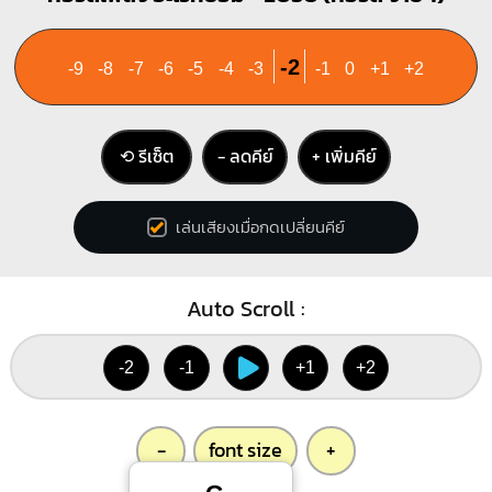
-2
-9
-8
-7
-6
-5
-4
-3
-1
0
+1
+2
⟲ รีเซ็ต
− ลดคีย์
+ เพิ่มคีย์
เล่นเสียงเมื่อกดเปลี่ยนคีย์
Auto Scroll :
-2
-1
+1
+2
-
font size
+