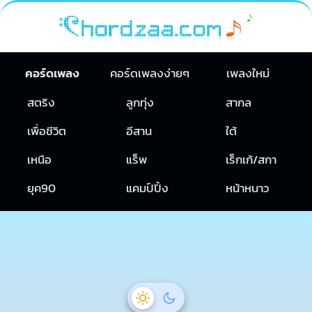
คอร์ดเพลง
คอร์ดเพลงง่ายๆ
เพลงใหม่
สตริง
ลูกทุ่ง
สากล
เพื่อชีวิต
อีสาน
ใต้
เหนือ
แร็พ
เร็กเก้/สกา
ยุค90
แคมป์ปิ้ง
หน้าหนาว