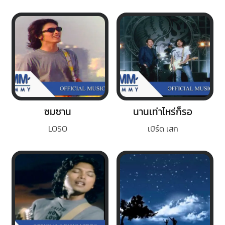
ซมซาน
นานเท่าไหร่ก็รอ
LOSO
เบิร์ด เสก