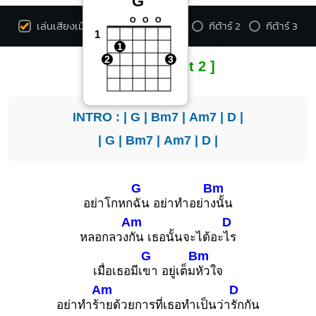
G
O
O
O
เล่นเสียงเมื่อกดคอร์ด
กีต้าร์ 1
กีต้าร์ 2
กีต้าร์ 3
1
1
2
3
[ Capo on fret 2 ]
INTRO : |
G
|
Bm7
|
Am7
|
D
|
|
G
|
Bm7
|
Am7
|
D
|
G
Bm
อย่าโกหก
ฉัน อย่าทำอย่า
งนั้น
Am
D
หลอกลวง
กัน เธอนั้นจะได้อะ
ไร
G
Bm
เมื่อเธอมีเ
ขา อยู่เต็ม
หัวใจ
Am
D
อย่าทำร้
ายด้วยการที่เธอทำเป็นว่า
รักกัน