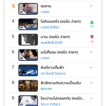
-
3
ซมซาน
LOSO
▲
4
ไม่คิดนอกใจ (คอร์ด ง่ายๆ)
+1
LOSO (โลโซ)
▼
5
มานะ (คอร์ด ง่ายๆ)
-1
พงษ์สิทธิ์ คำภีร์
-
6
อะไรก็ยอม (คอร์ด ง่ายๆ)
LOSO
-
7
คืนที่ดาวเต็มฟ้า
ปราโมทย์ วิเลปะนะ
-
8
ฟ้าสีครามกับความเป็นจริง
BOVINI
-
9
ไหนว่าจะไม่หลอกกัน (คอร์ด ง่ายๆ)
SILLY FOOLS