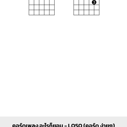
3
Bm
Am
X
X
O
O
1
1
1
1
1
2
3
2
3
4
C
Em
X
O
O
O
O
O
O
1
1
1
2
2
3
3
คอร์ดเพลง อะไรก็ยอม - LOSO (คอร์ด ง่ายๆ)