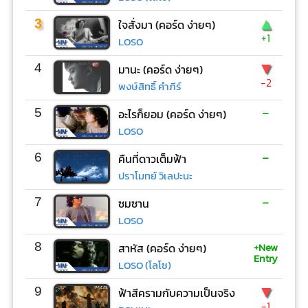
▲
3
ใจสั่งมา (คอร์ด ง่ายๆ)
+1
LOSO
▼
4
มานะ (คอร์ด ง่ายๆ)
-2
พงษ์สิทธิ์ คำภีร์
-
5
อะไรก็ยอม (คอร์ด ง่ายๆ)
LOSO
-
6
คืนที่ดาวเต็มฟ้า
ปราโมทย์ วิเลปะนะ
-
7
ซมซาน
LOSO
+New
8
สาหัส (คอร์ด ง่ายๆ)
Entry
LOSO (โลโซ)
▼
9
ฟ้าสีครามกับความเป็นจริง
-1