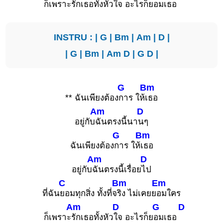
ก็เพราะ
รักเธอทั้งหัว
ใจ อะไรก็ย
อมเธอ
INSTRU : |
G
|
Bm
|
Am
|
D
|
|
G
|
Bm
|
Am
D
|
G
D
|
G
Bm
** ฉันเพียงต้อง
การ ให้
เธอ
Am
D
อยู่กับ
ฉันตรงนี้นา
นๆ
G
Bm
ฉันเพียงต้อง
การ ให้
เธอ
Am
D
อยู่กับ
ฉันตรงนี้เรื่อย
ไป
C
Bm
Em
ที่ฉัน
ยอมทุกสิ่ง ทั้งที่จ
ริง ไม่เคยย
อมใคร
Am
D
G
D
ก็เพราะ
รักเธอทั้งหัว
ใจ อะไรก็ย
อมเธอ