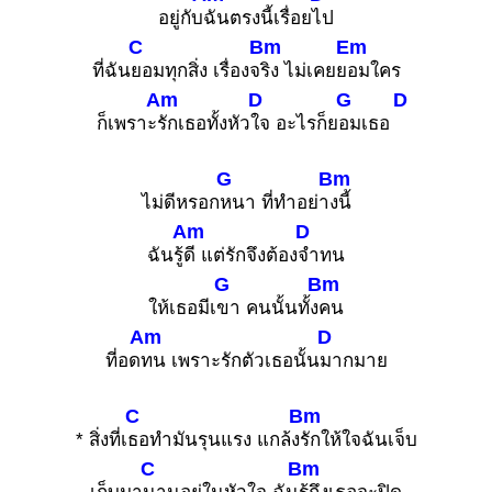
อยู่กับ
ฉันตรงนี้เรื่อย
ไป
C
Bm
Em
ที่ฉัน
ยอมทุกสิ่ง เรื่องจ
ริง ไม่เคยย
อมใคร
Am
D
G
D
ก็เพราะ
รักเธอทั้งหัว
ใจ อะไรก็ย
อมเธอ
G
Bm
ไม่ดีหรอก
หนา ที่ทำอย่า
งนี้
Am
D
ฉันรู้
ดี แต่รักจึงต้อง
จำทน
G
Bm
ให้เธอมีเ
ขา คนนั้นทั้ง
คน
Am
D
ที่อด
ทน เพราะรักตัวเธอนั้น
มากมาย
C
Bm
* สิ่งที่เ
ธอทำมันรุนแรง แกล้ง
รักให้ใจฉันเจ็บ
C
Bm