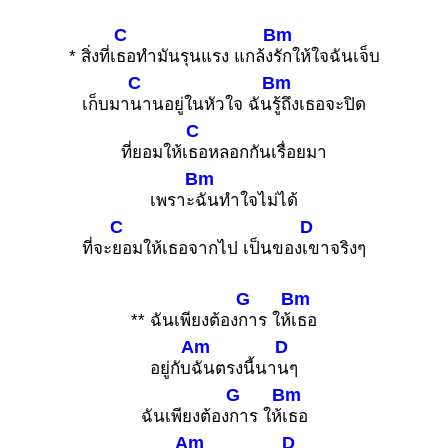
C
Bm
* สิ่งที่เ
ธอทำมันรุนแรง แกล้ง
รักให้ใจฉันเจ็บ
C
Bm
เก็บมา
นานอยู่ในหัวใจ ฉัน
รู้ถึงเธอจะปิด
C
ที่ยอมให้เ
ธอหลอกกันเรื่อยมา
Bm
เพราะ
ฉันทำใจไม่ได้
C
D
ที่จะ
ยอมให้เธอจากไป เป็นของ
เขาจริงๆ
G
Bm
** ฉันเพียงต้อง
การ ให้
เธอ
Am
D
อยู่กับ
ฉันตรงนี้นา
นๆ
G
Bm
ฉันเพียงต้อง
การ ให้
เธอ
Am
D