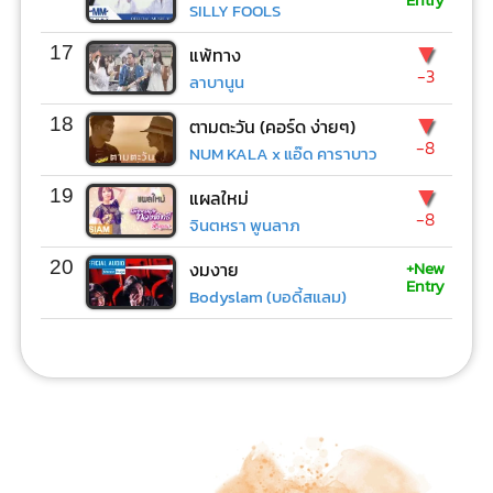
SILLY FOOLS
▼
17
แพ้ทาง
-3
ลาบานูน
▼
18
ตามตะวัน (คอร์ด ง่ายๆ)
-8
NUM KALA x แอ๊ด คาราบาว
▼
19
แผลใหม่
-8
จินตหรา พูนลาภ
+New
20
งมงาย
Entry
Bodyslam (บอดี้สแลม)