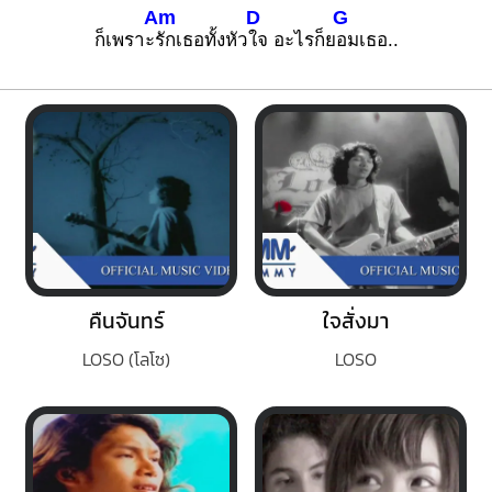
Am
D
G
ก็เพราะ
รักเธอทั้งหัว
ใจ อะไรก็ย
อมเธอ..
คืนจันทร์
ใจสั่งมา
LOSO (โลโซ)
LOSO