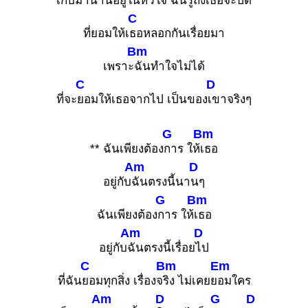
เก็บมา
นานอยู่ในหัวใจ ฉัน
รู้ถึงเธอจะปิด
C
ที่ยอมให้เ
ธอหลอกกันเรื่อยมา
Bm
เพราะ
ฉันทำใจไม่ได้
C
D
ที่จะ
ยอมให้เธอจากไป เป็นของ
เขาจริงๆ
G
Bm
** ฉันเพียงต้อง
การ ให้
เธอ
Am
D
อยู่กับ
ฉันตรงนี้นา
นๆ
G
Bm
ฉันเพียงต้อง
การ ให้
เธอ
Am
D
อยู่กับ
ฉันตรงนี้เรื่อย
ไป
C
Bm
Em
ที่ฉัน
ยอมทุกสิ่ง เรื่องจ
ริง ไม่เคยย
อมใคร
Am
D
G
D