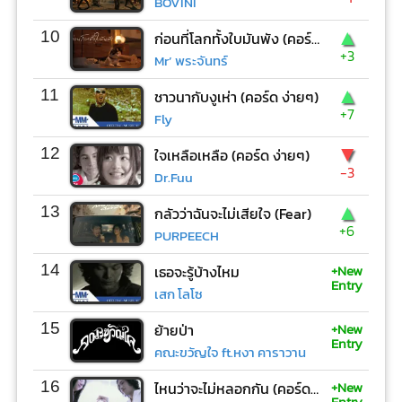
BOVINI
▲
10
ก่อนที่โลกทั้งใบมันพัง (คอร์ด ง่ายๆ)
+3
Mr’ พระจันทร์
▲
11
ชาวนากับงูเห่า (คอร์ด ง่ายๆ)
+7
Fly
▼
12
ใจเหลือเหลือ (คอร์ด ง่ายๆ)
-3
Dr.Fuu
▲
13
กลัวว่าฉันจะไม่เสียใจ (Fear)
+6
PURPEECH
+New
14
เธอจะรู้บ้างไหม
Entry
เสก โลโซ
+New
15
ย้ายป่า
Entry
คณะขวัญใจ ft.หงา คาราวาน
+New
16
ไหนว่าจะไม่หลอกกัน (คอร์ด ง่ายๆ)
Entry