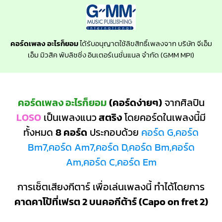
คอร์ดเพลง อะไรก็ยอม
ได้รับอนุญาตใช้ลิขสิทธิ์เพลงจาก บริษัท จีเอ็ม
เอ็ม มิวสิค พับลิชชิ่ง อินเตอร์เนชั่นแนล จำกัด (GMM MPI)
คอร์ดเพลง อะไรก็ยอม
(คอร์ดง่ายๆ)
จากศิลปิน
LOSO
เป็นเพลงแนว
สตริง
โดยคอร์ดในเพลงนี้มี
ทั้งหมด
8 คอร์ด
ประกอบด้วย
คอร์ด G,คอร์ด
Bm7,คอร์ด Am7,คอร์ด D,คอร์ด Bm,คอร์ด
Am,คอร์ด C,คอร์ด Em
การเซ็ตเสียงกีตาร์ เพื่อเล่นเพลงนี้ ทำได้โดยการ
คาดคาโป้ที่เฟรต 2 บนคอกีต้าร์ (Capo on fret 2)