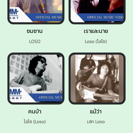
ซมซาน
เราและนาย
LOSO
Loso (โลโซ)
คนบ้า
แม้ว่า
โลโซ (Loso)
เสก Loso