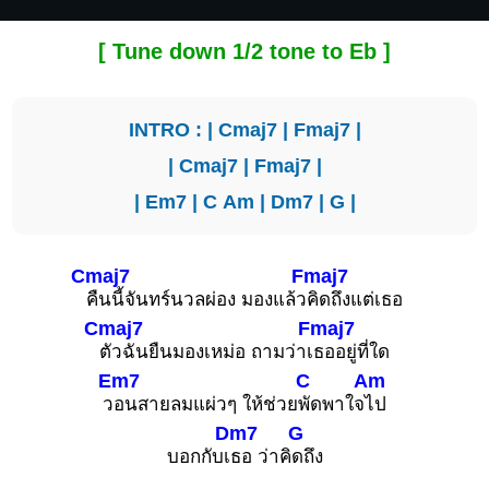
[ Tune down 1/2 tone to Eb ]
INTRO : |
Cmaj7
|
Fmaj7
|
|
Cmaj7
|
Fmaj7
|
|
Em7
|
C
Am
|
Dm7
|
G
|
Cmaj7
Fmaj7
คืนนี้จันทร์นวลผ่อง มองแล้ว
คิดถึงแต่เธอ
Cmaj7
Fmaj7
ตัวฉันยืนมองเหม่อ ถามว่าเ
ธออยู่ที่ใด
Em7
C
Am
ว
อนสายลมแผ่วๆ ให้ช่วย
พัดพาใจ
ไป
Dm7
G
บอกกับเ
ธอ ว่าคิ
ดถึง