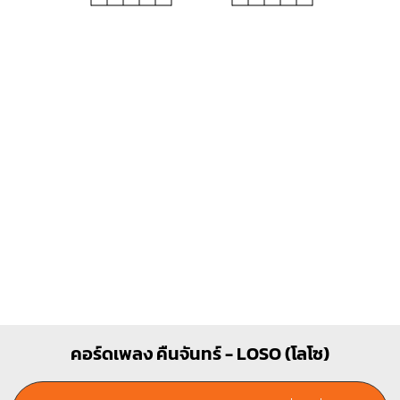
Am
Dm7
X
O
O
X
X
O
1
1
1
1
1
2
3
2
G
Dm
O
O
O
X
X
O
1
1
1
1
2
2
3
3
คอร์ดเพลง คืนจันทร์ - LOSO (โลโซ)