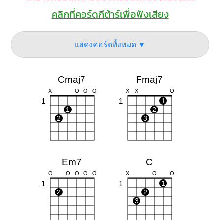
คลิกที่คอร์ดกีต้าร์เพื่อฟังเสียง
แสดงคอร์ดทั้งหมด ▼
Cmaj7
Fmaj7
X
O
O
O
X
X
O
1
1
1
1
2
2
3
Em7
C
O
O
O
O
O
X
O
O
1
1
1
2
2
3