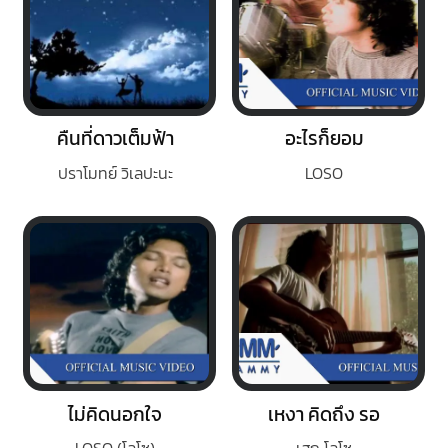
คืนที่ดาวเต็มฟ้า
อะไรก็ยอม
ปราโมทย์ วิเลปะนะ
LOSO
ไม่คิดนอกใจ
เหงา คิดถึง รอ
LOSO (โลโซ)
เสก โลโซ