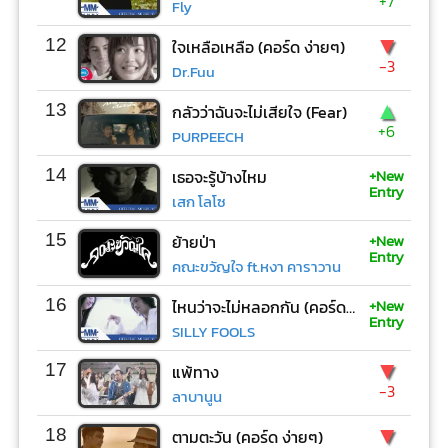
+7
Fly
▼
12
ใจเหลือเหลือ (คอร์ด ง่ายๆ)
-3
Dr.Fuu
▲
13
กลัวว่าฉันจะไม่เสียใจ (Fear)
+6
PURPEECH
+New
14
เธอจะรู้บ้างไหม
Entry
เสก โลโซ
+New
15
ย้ายป่า
Entry
คณะขวัญใจ ft.หงา คาราวาน
+New
16
ไหนว่าจะไม่หลอกกัน (คอร์ด ง่ายๆ)
Entry
SILLY FOOLS
▼
17
แพ้ทาง
-3
ลาบานูน
▼
18
ตามตะวัน (คอร์ด ง่ายๆ)