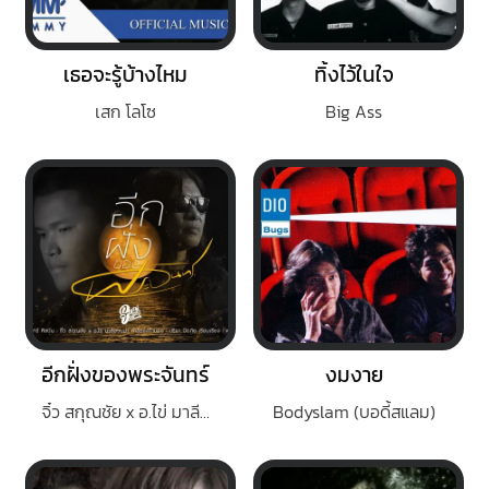
เธอจะรู้บ้างไหม
ทิ้งไว้ในใจ
เสก โลโซ
Big Ass
อีกฝั่งของพระจันทร์
งมงาย
จิ๋ว สกุณชัย x อ.ไข่ มาลีฮวนน่า
Bodyslam (บอดี้สแลม)