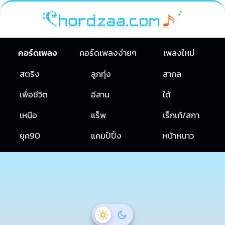
คอร์ดเพลง
คอร์ดเพลงง่ายๆ
เพลงใหม่
สตริง
ลูกทุ่ง
สากล
เพื่อชีวิต
อีสาน
ใต้
เหนือ
แร็พ
เร็กเก้/สกา
ยุค90
แคมป์ปิ้ง
หน้าหนาว