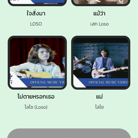
ใจสั่งมา
แม้ว่า
LOSO
เสก Loso
ไม่ตายหรอกเธอ
แม่
โลโซ (Loso)
โลโซ