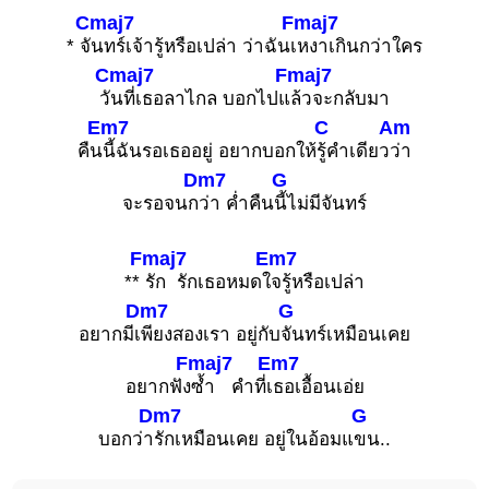
Cmaj7
Fmaj7
* จั
นทร์เจ้ารู้หรือเปล่า ว่าฉันเ
หงาเกินกว่าใคร
Cmaj7
Fmaj7
วั
นที่เธอลาไกล บอกไปแ
ล้วจะกลับมา
Em7
C
Am
คืน
นี้ฉันรอเธออยู่ อยากบอกให้
รู้คำเดียว
ว่า
Dm7
G
จะรอจนก
ว่า ค่ำคืน
นี้ไม่มีจันทร์
Fmaj7
Em7
**
รัก รักเธอหมดใ
จรู้หรือเปล่า
Dm7
G
อยากมีเ
พียงสองเรา อยู่กับ
จันทร์เหมือนเคย
Fmaj7
Em7
อยากฟัง
ซ้ำ คำที่เ
ธอเอื้อนเอ่ย
Dm7
G
บอกว่า
รักเหมือนเคย อยู่ในอ้อมแ
ขน..