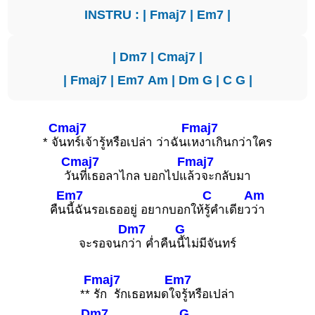
INSTRU : |
Fmaj7
|
Em7
|
|
Dm7
|
Cmaj7
|
|
Fmaj7
|
Em7
Am
|
Dm
G
|
C
G
|
Cmaj7
Fmaj7
* จั
นทร์เจ้ารู้หรือเปล่า ว่าฉันเ
หงาเกินกว่าใคร
Cmaj7
Fmaj7
วั
นที่เธอลาไกล บอกไปแ
ล้วจะกลับมา
Em7
C
Am
คืน
นี้ฉันรอเธออยู่ อยากบอกให้
รู้คำเดียว
ว่า
Dm7
G
จะรอจนก
ว่า ค่ำคืน
นี้ไม่มีจันทร์
Fmaj7
Em7
**
รัก รักเธอหมดใ
จรู้หรือเปล่า
Dm7
G