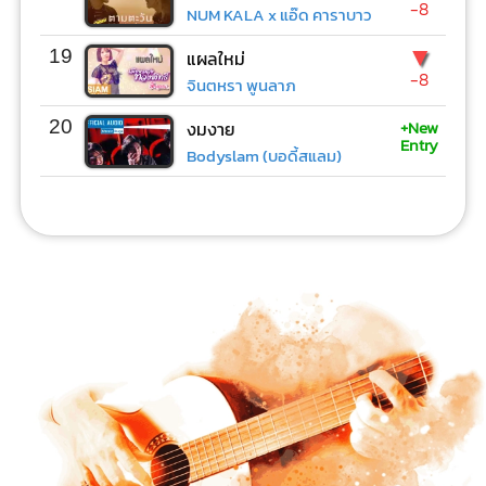
-8
NUM KALA x แอ๊ด คาราบาว
▼
19
แผลใหม่
-8
จินตหรา พูนลาภ
+New
20
งมงาย
Entry
Bodyslam (บอดี้สแลม)