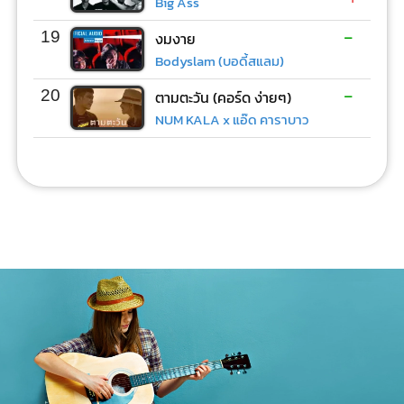
Big Ass
-
19
งมงาย
Bodyslam (บอดี้สแลม)
-
20
ตามตะวัน (คอร์ด ง่ายๆ)
NUM KALA x แอ๊ด คาราบาว