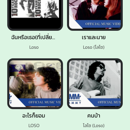
ฉันหรือเธอ(ที่เปลี่ยนไป)
เราและนาย
Loso
Loso (โลโซ)
อะไรก็ยอม
คนบ้า
LOSO
โลโซ (Loso)