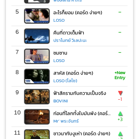
-
5
อะไรก็ยอม (คอร์ด ง่ายๆ)
LOSO
-
6
คืนที่ดาวเต็มฟ้า
ปราโมทย์ วิเลปะนะ
-
7
ซมซาน
LOSO
+New
8
สาหัส (คอร์ด ง่ายๆ)
Entry
LOSO (โลโซ)
▼
9
ฟ้าสีครามกับความเป็นจริง
-1
BOVINI
▲
10
ก่อนที่โลกทั้งใบมันพัง (คอร์ด ง่ายๆ)
+3
Mr’ พระจันทร์
▲
11
ชาวนากับงูเห่า (คอร์ด ง่ายๆ)