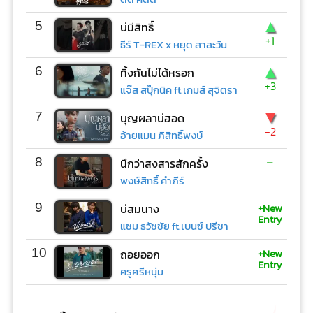
▲
5
บ่มีสิทธิ์
+1
ธีร์ T-REX x หยุด สาละวัน
▲
6
ทิ้งกันไม่ได้หรอก
+3
แจ๊ส สปุ๊กนิค ft.เกมส์ สุจิตรา
▼
7
บุญผลาบ่ฮอด
-2
อ้ายแมน ภิสิทธิ์พงษ์
-
8
นึกว่าสงสารสักครั้ง
พงษ์สิทธิ์ คำภีร์
+New
9
บ่สมนาง
Entry
แซม ธวัชชัย ft.เบนซ์ ปรีชา
+New
10
ถอยออก
Entry
ครูศรีหนุ่ม