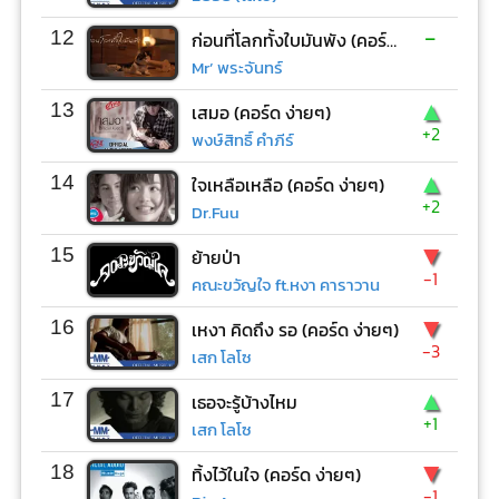
-
12
ก่อนที่โลกทั้งใบมันพัง (คอร์ด ง่ายๆ)
Mr’ พระจันทร์
▲
13
เสมอ (คอร์ด ง่ายๆ)
+2
พงษ์สิทธิ์ คำภีร์
▲
14
ใจเหลือเหลือ (คอร์ด ง่ายๆ)
+2
Dr.Fuu
▼
15
ย้ายป่า
-1
คณะขวัญใจ ft.หงา คาราวาน
▼
16
เหงา คิดถึง รอ (คอร์ด ง่ายๆ)
-3
เสก โลโซ
▲
17
เธอจะรู้บ้างไหม
+1
เสก โลโซ
▼
18
ทิ้งไว้ในใจ (คอร์ด ง่ายๆ)
-1