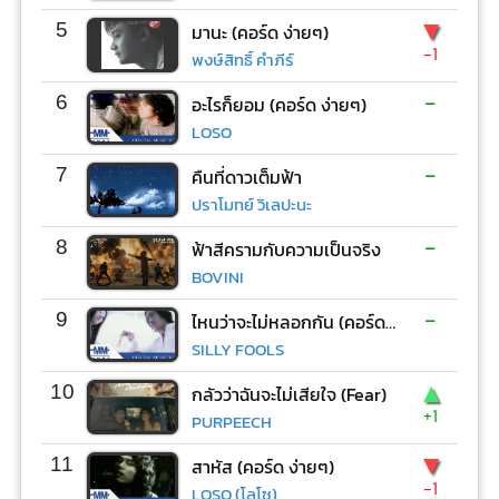
▼
5
มานะ (คอร์ด ง่ายๆ)
-1
พงษ์สิทธิ์ คำภีร์
-
6
อะไรก็ยอม (คอร์ด ง่ายๆ)
LOSO
-
7
คืนที่ดาวเต็มฟ้า
ปราโมทย์ วิเลปะนะ
-
8
ฟ้าสีครามกับความเป็นจริง
BOVINI
-
9
ไหนว่าจะไม่หลอกกัน (คอร์ด ง่ายๆ)
SILLY FOOLS
▲
10
กลัวว่าฉันจะไม่เสียใจ (Fear)
+1
PURPEECH
▼
11
สาหัส (คอร์ด ง่ายๆ)
-1
LOSO (โลโซ)