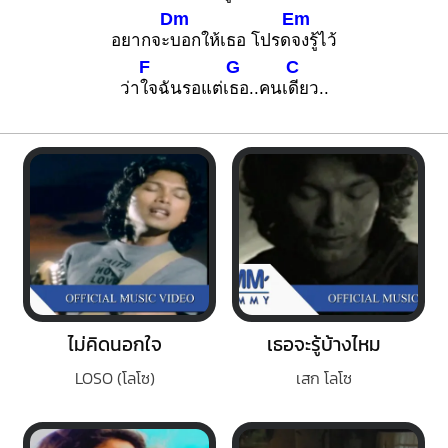
Dm
Em
อยากจะ
บอกให้เธอ โปรด
จงรู้ไว้
F
G
C
ว่า
ใจฉันรอแต่เ
ธอ..คนเ
ดียว..
ไม่คิดนอกใจ
เธอจะรู้บ้างไหม
LOSO (โลโซ)
เสก โลโซ