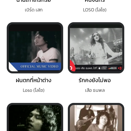
เบิร์ด เสก
LOSO (โลโซ)
ฝนตกที่หน้าต่าง
รักคงยังไม่พอ
Loso (โลโซ)
เสือ ธนพล