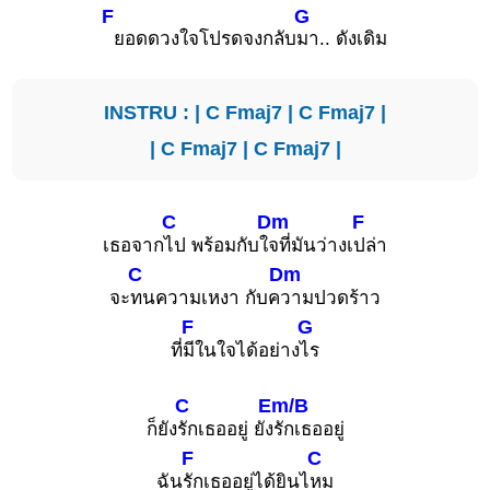
F
G
ยอดดวงใจโปรดจงกลับ
มา.. ดังเดิม
INSTRU : |
C
Fmaj7
|
C
Fmaj7
|
|
C
Fmaj7
|
C
Fmaj7
|
C
Dm
F
เธอจาก
ไป พร้อมกับใ
จที่มันว่างเ
ปล่า
C
Dm
จะ
ทนความเหงา กับค
วามปวดร้าว
F
G
ที่
มีในใจได้อย่าง
ไร
C
Em/B
ก็ยัง
รักเธออยู่ ยัง
รักเธออยู่
F
C
ฉัน
รักเธออยู่ได้ยินไ
หม