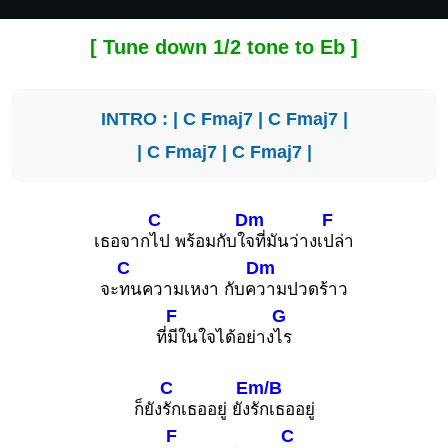
[ Tune down 1/2 tone to Eb ]
INTRO : |
C
Fmaj7
|
C
Fmaj7
|
|
C
Fmaj7
|
C
Fmaj7
|
C
Dm
F
เธอจาก
ไป พร้อมกับใ
จที่มันว่างเ
ปล่า
C
Dm
จะ
ทนความเหงา กับค
วามปวดร้าว
F
G
ที่
มีในใจได้อย่าง
ไร
C
Em/B
ก็ยัง
รักเธออยู่ ยัง
รักเธออยู่
F
C