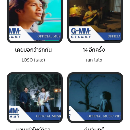
เคยบอกว่ารักกัน
14 อีกครั้ง
LOSO (โลโซ)
เสก โลโซ
นานเท่าไหร่ก็รอ
คืนจันทร์