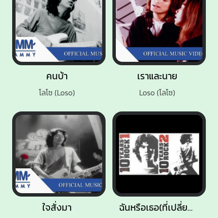
คนบ้า
เราและนาย
โลโซ (Loso)
Loso (โลโซ)
ใจสั่งมา
ฉันหรือเธอ(ที่เปลี่ยนไป)