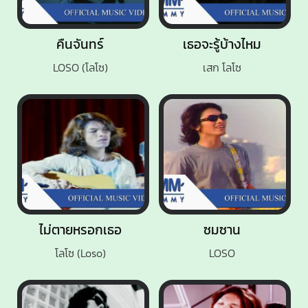
คืนจันทร์
เธอจะรู้บ้างไหม
LOSO (โลโซ)
เสก โลโซ
ไม่ตายหรอกเธอ
ซมซาน
โลโซ (Loso)
LOSO