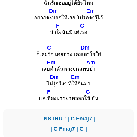
ฉัน
รักเธออยู่ได้ยินไ
หม
Dm
Em
อยากจะ
บอกให้เธอ โปรด
จงรู้ไว้
F
G
ว่า
ใจฉันมีแต่เ
ธอ
C
Dm
ก็เคย
รัก เคยห่วง เคยเ
อาใจใส่
Em
Am
เคย
ทำฉันหลงจนแทบ
บ้า
Dm
Em
ไม่
รู้จริงๆ ที่ใ
ห้กันมา
F
G
แค่เ
พียงมารยาหลอกใ
ช้ กัน
INSTRU : |
C
Fmaj7
|
|
C
Fmaj7
|
G
|