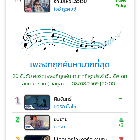
+New
10
รักไม่ไหวแล้วโว้ย
Entry
โจอี้ ภูวศิษฐ์
เพลงที่ถูกค้นหามากที่สุด
20 อันดับ คอร์ดเพลงที่ถูกค้นหามากที่สุดประจำวัน อัพเดท
อันดับทุกวัน (
ข้อมูลวันที่ 08/08/2569 | 20:00
)
-
1
คืนจันทร์
LOSO (โลโซ)
▲
2
ซมซาน
+3
LOSO
▼
3
ไม่คิดนอกใจ (คอร์ด ง่ายๆ)