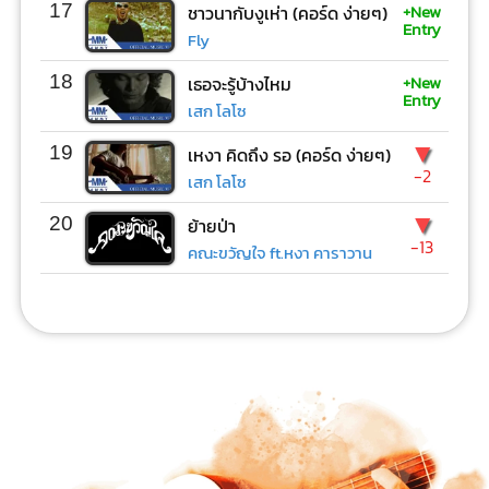
+New
17
ชาวนากับงูเห่า (คอร์ด ง่ายๆ)
Entry
Fly
+New
18
เธอจะรู้บ้างไหม
Entry
เสก โลโซ
▼
19
เหงา คิดถึง รอ (คอร์ด ง่ายๆ)
-2
เสก โลโซ
▼
20
ย้ายป่า
-13
คณะขวัญใจ ft.หงา คาราวาน