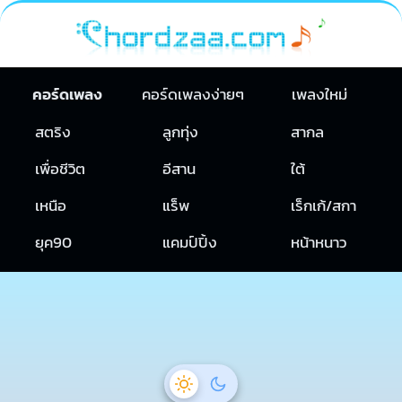
คอร์ดเพลง
คอร์ดเพลงง่ายๆ
เพลงใหม่
สตริง
ลูกทุ่ง
สากล
เพื่อชีวิต
อีสาน
ใต้
เหนือ
แร็พ
เร็กเก้/สกา
ยุค90
แคมป์ปิ้ง
หน้าหนาว