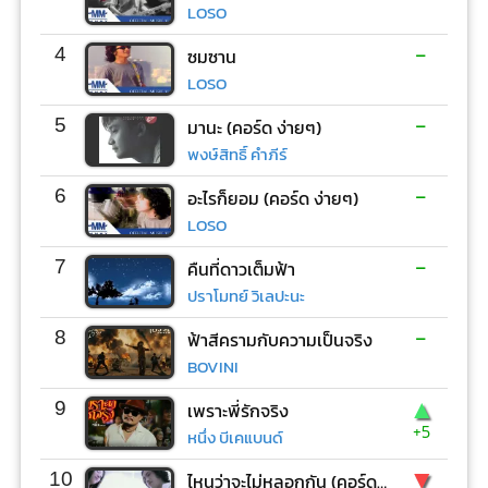
LOSO
-
4
ซมซาน
LOSO
-
5
มานะ (คอร์ด ง่ายๆ)
พงษ์สิทธิ์ คำภีร์
-
6
อะไรก็ยอม (คอร์ด ง่ายๆ)
LOSO
-
7
คืนที่ดาวเต็มฟ้า
ปราโมทย์ วิเลปะนะ
-
8
ฟ้าสีครามกับความเป็นจริง
BOVINI
▲
9
เพราะพี่รักจริง
+5
หนึ่ง บีเคแบนด์
▼
10
ไหนว่าจะไม่หลอกกัน (คอร์ด ง่ายๆ)