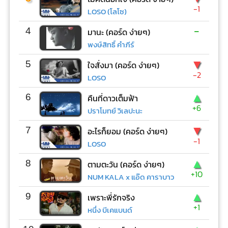
-1
LOSO (โลโซ)
-
4
มานะ (คอร์ด ง่ายๆ)
พงษ์สิทธิ์ คำภีร์
▼
5
ใจสั่งมา (คอร์ด ง่ายๆ)
-2
LOSO
▲
6
คืนที่ดาวเต็มฟ้า
+6
ปราโมทย์ วิเลปะนะ
▼
7
อะไรก็ยอม (คอร์ด ง่ายๆ)
-1
LOSO
▲
8
ตามตะวัน (คอร์ด ง่ายๆ)
+10
NUM KALA x แอ๊ด คาราบาว
▲
9
เพราะพี่รักจริง
+1
หนึ่ง บีเคแบนด์