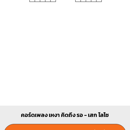
G
Em
O
O
O
O
O
O
O
1
1
1
2
3
2
3
Am
Bb
X
O
O
X
X
O
1
1
1
1
2
3
3
4
คอร์ดเพลง เหงา คิดถึง รอ - เสก โลโซ