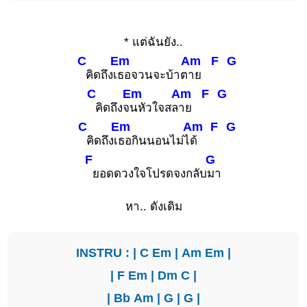
* แต่ฉันยัง..
C
Em
Am
F
G
คิดถึงเ
ธอจวนจะบ้าต
าย
C
Em
Am
F
G
คิดถึงจ
นหัวใจสล
าย
C
Em
Am
F
G
คิดถึงเ
ธอกินนอนไม่ไ
ด้
F
G
ยอดดวงใจโปรดจงกลับ
มา
หา.. ดังเดิม
INSTRU : |
C
Em
|
Am
Em
|
|
F
Em
|
Dm
C
|
|
Bb
Am
|
G
|
G
|