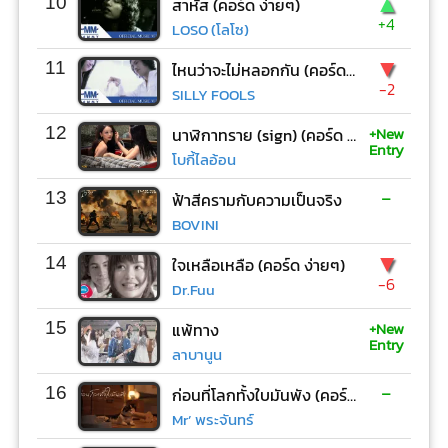
▲
10
สาหัส (คอร์ด ง่ายๆ)
+4
LOSO (โลโซ)
▼
11
ไหนว่าจะไม่หลอกกัน (คอร์ด ง่ายๆ)
-2
SILLY FOOLS
+New
12
นาฬิกาทราย (sign) (คอร์ด ง่ายๆ)
Entry
โบกี้ไลอ้อน
-
13
ฟ้าสีครามกับความเป็นจริง
BOVINI
▼
14
ใจเหลือเหลือ (คอร์ด ง่ายๆ)
-6
Dr.Fuu
+New
15
แพ้ทาง
Entry
ลาบานูน
-
16
ก่อนที่โลกทั้งใบมันพัง (คอร์ด ง่ายๆ)
Mr’ พระจันทร์