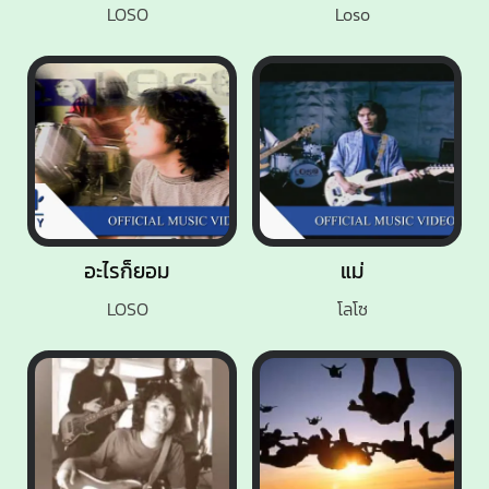
LOSO
Loso
อะไรก็ยอม
แม่
LOSO
โลโซ