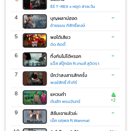
ธีร์ T-REX x หยุด สาละวัน
-
4
บุญผลาบ่ฮอด
อ้ายแมน ภิสิทธิ์พงษ์
-
5
พอได้เสียว
ดิด คิตตี้
-
6
ทิ้งกันไม่ได้หรอก
แจ๊ส สปุ๊กนิค ft.เกมส์ สุจิตรา
-
7
นึกว่าสงสารสักครั้ง
พงษ์สิทธิ์ คำภีร์
▲
8
แหวนคำ
+2
ต้นฮัก พรมจันทร์
-
9
สิลืมเขาแล้วล่ะ
เน็ค นฤพล ft.Wanmai