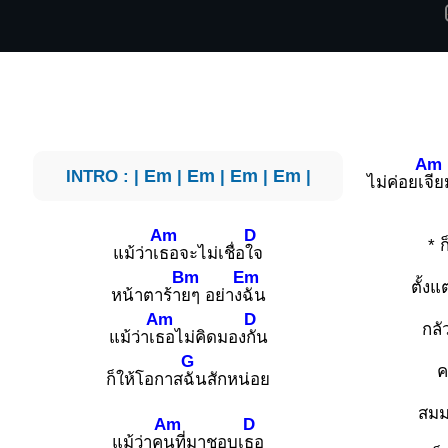
Am
INTRO : |
Em
|
Em
|
Em
|
Em
|
ไม่ค่อยเ
จีย
Am
D
* 
แม้ว่าเ
ธอจะไม่เชื่อ
ใจ
Bm
Em
ตั้งแ
หน้าตาร้า
ยๆ อย่าง
ฉัน
Am
D
กลั
แม้ว่าเ
ธอไม่คิดมอง
กัน
G
ค
ก็ให้โอกาส
ฉันสักหน่อย
สมม
Am
D
แม้ว่าค
นที่มาชอบเ
ธอ