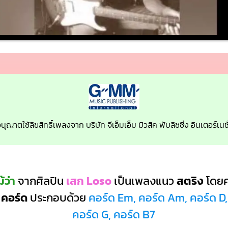
อนุญาตใช้ลิขสิทธิ์เพลงจาก บริษัท จีเอ็มเอ็ม มิวสิค พับลิชชิ่ง อินเตอร์
้ว่า
จากศิลปิน
เสก Loso
เป็นเพลงแนว
สตริง
โดยค
 คอร์ด
ประกอบด้วย
คอร์ด Em, คอร์ด Am, คอร์ด D
คอร์ด G, คอร์ด B7