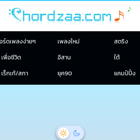
อร์ดเพลงง่ายๆ
เพลงใหม่
สตริง
เพื่อชีวิต
อีสาน
ใต้
เร็กเก้/สกา
ยุค90
แคมป์ปิ้ง