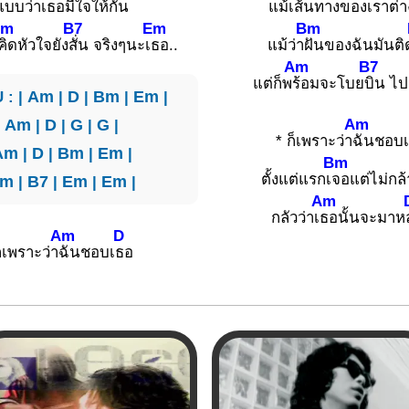
แบบว่าเ
ธอมีใจให้
กัน
แม้เส้นท
างของเราต่า
Am
B7
Em
Bm
คิดหัวใจยัง
สั่น จริงๆนะเ
ธอ..
แม้ว่า
ฝันของฉันมันติ
Am
B7
แต่ก็พ
ร้อมจะโบย
บิน ไปส
 : |
Am
|
D
|
Bm
|
Em
|
Am
|
Am
|
D
|
G
|
G
|
* ก็เพราะว่า
ฉันชอบ
Am
|
D
|
Bm
|
Em
|
Bm
ตั้งแต่แรกเ
จอแต่ไม่กล
Am
|
B7
|
Em
|
Em
|
Am
กลัวว่าเ
ธอนั้นจะมาห
Am
D
ก็เพราะว่า
ฉันชอบเ
ธอ