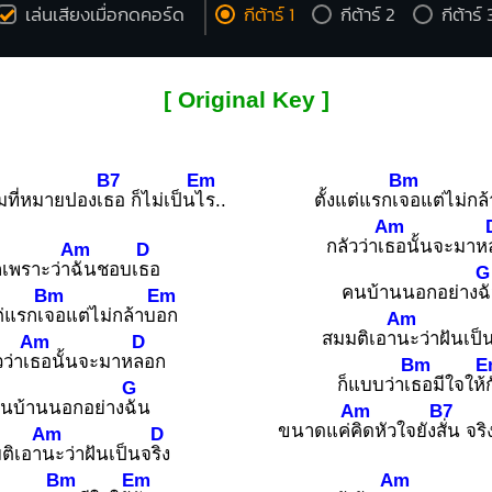
เล่นเสียงเมื่อกดคอร์ด
กีต้าร์ 1
กีต้าร์ 2
กีต้าร์ 
[ Original Key ]
B7
Em
Bm
มที่หมายปองเ
ธอ ก็ไม่เป็น
ไร..
ตั้งแต่แรกเ
จอแต่ไม่กล
Am
กลัวว่าเ
ธอนั้นจะมาห
Am
D
ก็เพราะว่า
ฉันชอบเ
ธอ
G
คนบ้านนอกอย่าง
ฉ
Bm
Em
ต่แรกเ
จอแต่ไม่กล้าบ
อก
Am
สมมติเอา
นะว่าฝันเป็
Am
D
วว่าเ
ธอนั้นจะมาห
ลอก
Bm
E
ก็แบบว่าเ
ธอมีใจให้
G
นบ้านนอกอย่าง
ฉัน
Am
B7
ขนาดแค่
คิดหัวใจยัง
สั่น จร
Am
D
ติเอา
นะว่าฝันเป็นจ
ริง
Bm
Em
Am