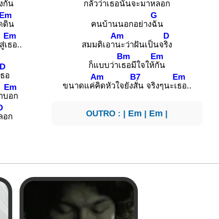
ง
กัน
กลัวว่าเ
ธอนั้นจะมาห
ลอก
Em
G
ด
ดิน
คนบ้านนอกอย่าง
ฉัน
Em
Am
D
ู่เ
ธอ..
สมมติเอา
นะว่าฝันเป็นจ
ริง
Bm
Em
ก็แบบว่าเ
ธอมีใจให้
กัน
D
เ
ธอ
Am
B7
Em
ขนาดแค่
คิดหัวใจยัง
สั่น จริงๆนะเ
ธอ..
Em
้าบ
อก
D
OUTRO : |
Em
|
Em
|
ลอก