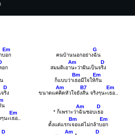
3
Em
G
้าบ
อก
คนบ้านนอกอย่าง
ฉัน
D
Am
D
ลอก
สมมติเอา
นะว่าฝันเป็นจ
ริง
Bm
Em
ัน
ก็แบบว่าเ
ธอมีใจให้
กัน
D
Am
B7
Em
นจ
ริง
ขนาดแค่
คิดหัวใจยัง
สั่น จริงๆนะเ
ธอ..
m
กัน
Am
D
* ก็เพราะว่า
ฉันชอบเ
ธอ
Em
ิงๆนะเ
ธอ..
Bm
Em
ตั้งแต่แรกเ
จอแต่ไม่กล้าบ
อก
D
Am
D