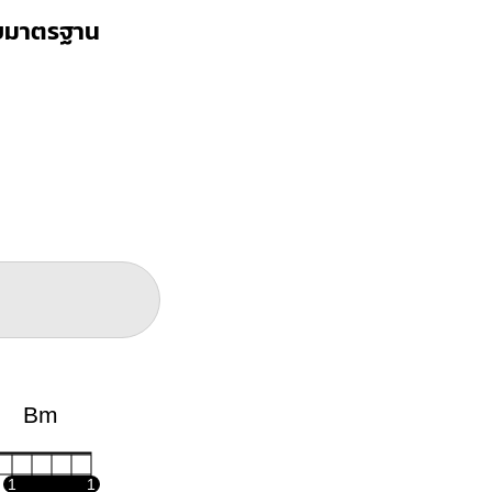
บบมาตรฐาน
Bm
1
1