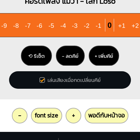
คอร์ดเพลง แม้ว่า - เสก Loso
0
-9
-8
-7
-6
-5
-4
-3
-2
-1
+1
+2
⟲ รีเซ็ต
− ลดคีย์
+ เพิ่มคีย์
เล่นเสียงเมื่อกดเปลี่ยนคีย์
-
font size
+
พอดีกับหน้าจอ