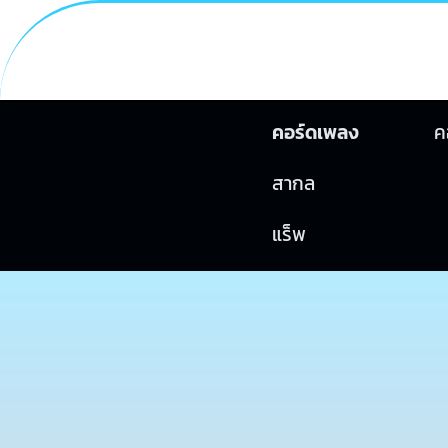
คอร์ดเพลง
ค
สากล
แร็พ