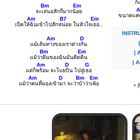
ก็
Bm
Em
จะเ
สนอสักกี่มากน้
อย
ขนาดแค่
Am
B7
Em
เปิดให้
ฉันเข้าไปสักห
น่อย ในหัวใจเ
ธอ..
INSTRU
Am
D
แม้เส้นท
างของเราต่าง
กัน
Bm
Em
|
แม้ว่า
ฝันของฉันมันติด
ดิน
|
Am
D
G
แต่ก็พ
ร้อม จะโบย
บิน ไปสู่เ
ธอ
Am
D
Bm
Em
แม้ว่า
คนที่มองเข้า
มา จะว่า
บ้าว่าเ
พ้อ
* 