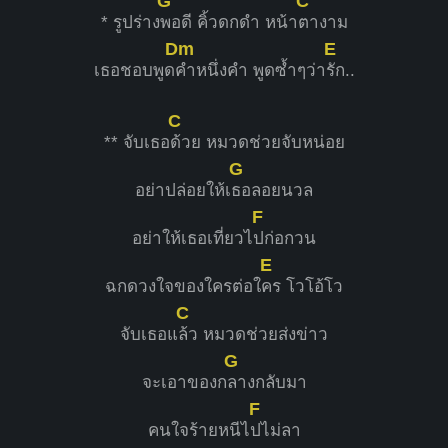
G
C
* รูปร่าง
พอดี คิ้วดกดำ หน้า
ตางาม
Dm
E
เธอชอบพูด
คำหนึ่งคำ พูดซ้ำๆว่า
รัก..
C
** จับเธอ
ด้วย หมวดช่วยจับหน่อย
G
อย่าปล่อยให้เ
ธอลอยนวล
F
อย่าให้เธอเที่ยวไ
ปก่อกวน
E
ฉกดวงใจของใครต่อใ
คร โวโอ้โว
C
จับเธอแ
ล้ว หมวดช่วยส่งข่าว
G
จะเอาของก
ลางกลับมา
F
คนใจร้ายหนีไ
ปไม่ลา