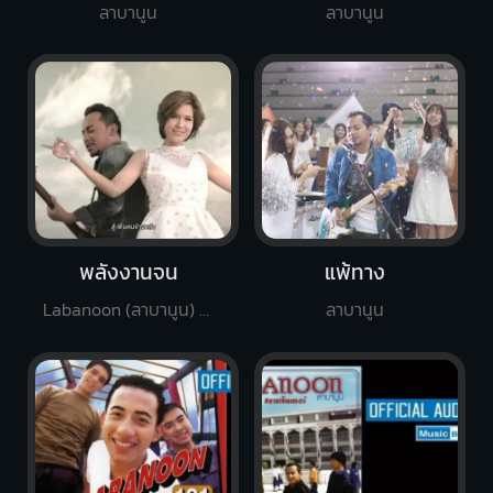
ลาบานูน
ลาบานูน
พลังงานจน
แพ้ทาง
Labanoon (ลาบานูน) Feat. เปาวลี พรพิมล
ลาบานูน