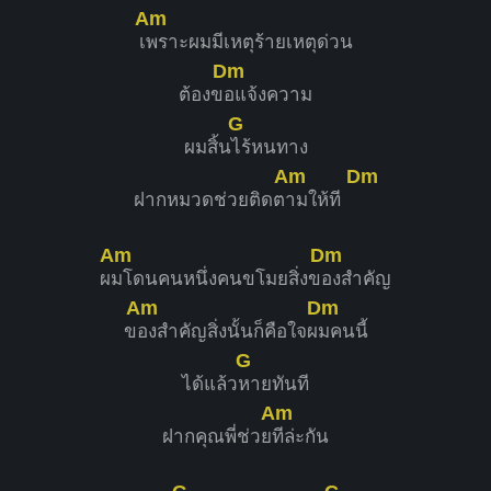
Am
เ
พราะผมมีเหตุร้ายเหตุด่วน
Dm
ต้องข
อแจ้งความ
G
ผมสิ้น
ไร้หนทาง
Am
Dm
ฝากหมวดช่วยติดต
ามให้ที
Am
Dm
ผ
มโดนคนหนึ่งคนขโมยสิ่งข
องสำคัญ
Am
Dm
ข
องสำคัญสิ่งนั้นก็คือใจผ
มคนนี้
G
ได้แล้ว
หายทันที
Am
ฝากคุณพี่ช่วย
ทีล่ะกัน