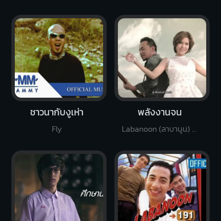
ชาวนากับงูเห่า
พลังงานจน
Fly
Labanoon (ลาบานูน) Feat. เปาวลี พรพิมล