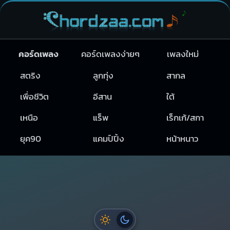
คอร์ดเพลง
คอร์ดเพลงง่ายๆ
เพลงใหม่
สตริง
ลูกทุ่ง
สากล
เพื่อชีวิต
อีสาน
ใต้
เหนือ
แร็พ
เร็กเก้/สกา
ยุค90
แคมป์ปิ้ง
หน้าหนาว