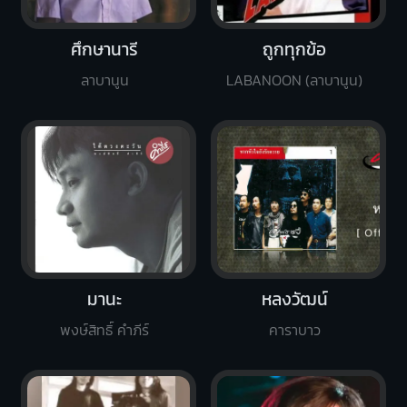
ศึกษานารี
ถูกทุกข้อ
ลาบานูน
LABANOON (ลาบานูน)
มานะ
หลงวัฒน์
พงษ์สิทธิ์ คำภีร์
คาราบาว