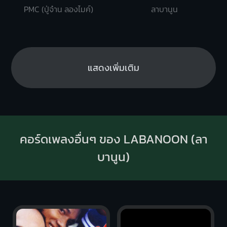
PMC (ปู่จ๋าน ลองไมค์)
ลาบานูน
แสดงเพิ่มเติม
คอร์ดเพลงอื่นๆ ของ LABANOON (ลา
บานูน)