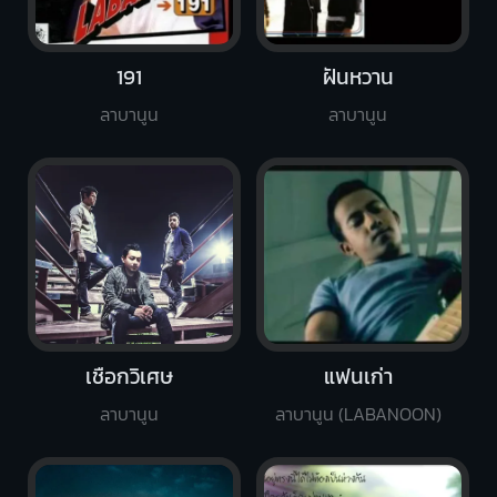
191
ฝันหวาน
ลาบานูน
ลาบานูน
เชือกวิเศษ
แฟนเก่า
ลาบานูน
ลาบานูน (LABANOON)