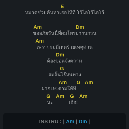
E
หมวดช่วยค้นหาเ
ธอให้ที โว้โอโว้โอโว้
Am
Dm
ข
ออภัยวันนี้ที่ผมโทรม
ารบกวน
Am
เ
พราะผมมีเหตร้ายเหตุด่วน
Dm
ต้องข
อแจ้งความ
G
ผมสิ้น
ไร้หนทาง
Am
G
Am
ฝาก191ต
ามให้ที
G
Am
G
Am
นะ
เ
อ้อ!
INSTRU : |
Am
|
Dm
|