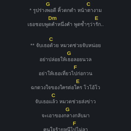
G
C
* รูปร่าง
พอดี คิ้วดกดำ หน้า
ตางาม
Dm
E
เธอชอบพูด
คำหนึ่งคำ พูดซ้ำๆว่า
รัก..
C
** จับเธอ
ด้วย หมวดช่วยจับหน่อย
G
อย่าปล่อยให้เ
ธอลอยนวล
F
อย่าให้เธอเที่ยวไ
ปก่อกวน
E
ฉกดวงใจของใครต่อใ
คร โวโอ้โว
C
จับเธอแ
ล้ว หมวดช่วยส่งข่าว
G
จะเอาของก
ลางกลับมา
F
คนใจร้ายหนีไ
ปไม่ลา