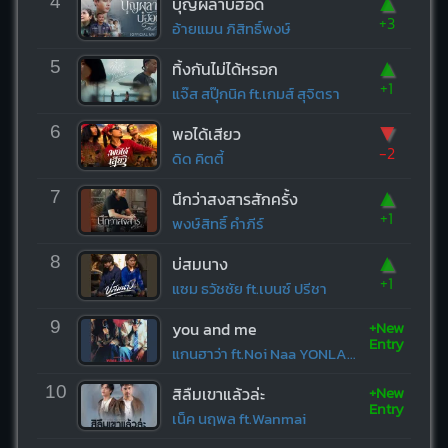
▲
4
บุญผลาบ่ฮอด
+3
อ้ายแมน ภิสิทธิ์พงษ์
▲
5
ทิ้งกันไม่ได้หรอก
+1
แจ๊ส สปุ๊กนิค ft.เกมส์ สุจิตรา
▼
6
พอได้เสียว
-2
ดิด คิตตี้
▲
7
นึกว่าสงสารสักครั้ง
+1
พงษ์สิทธิ์ คำภีร์
▲
8
บ่สมนาง
+1
แซม ธวัชชัย ft.เบนซ์ ปรีชา
+New
9
you and me
Entry
แกนฮาว่า ft.Noi Naa YONLAPA
+New
10
สิลืมเขาแล้วล่ะ
Entry
เน็ค นฤพล ft.Wanmai