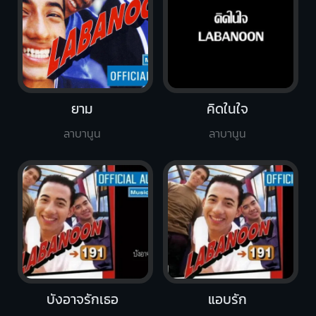
ยาม
คิดในใจ
ลาบานูน
ลาบานูน
บังอาจรักเธอ
แอบรัก