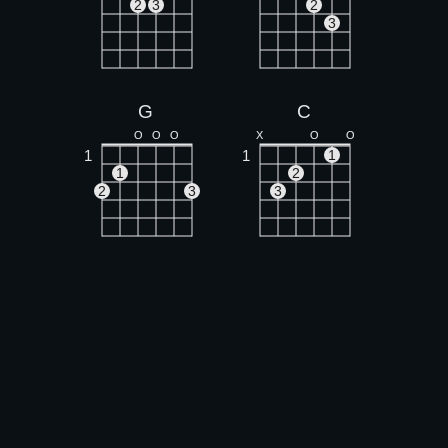
2
3
2
3
G
C
O
O
O
X
O
O
1
1
1
1
2
2
3
3
E
F
O
O
O
1
1
1
1
1
1
2
3
2
3
4