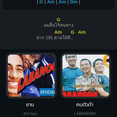
|
G
|
Am
|
Am
|
Dm
|
G
ผมสิ้นไ
ร้หนทาง
Am
G
Am
ฝาก 191 ต
ามให้ที.
.
ยาม
คนตัวดำ
ลาบานูน
LABANOON