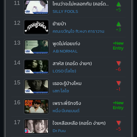
▲
11
ไหนว่าจะไม่หลอกกัน (คอร์ด ง่ายๆ)
+5
SILLY FOOLS
▲
12
ย้ายป่า
+3
คณะขวัญใจ ft.หงา คาราวาน
+New
13
พูดไม่ค่อยเก่ง
Entry
AB NORMAL
▼
14
สาหัส (คอร์ด ง่ายๆ)
-6
LOSO (โลโซ)
▼
15
เธอจะรู้บ้างไหม
-1
เสก โลโซ
+New
16
เพราะพี่รักจริง
Entry
หนึ่ง บีเคแบนด์
▼
17
ใจเหลือเหลือ (คอร์ด ง่ายๆ)
-5
Dr.Fuu