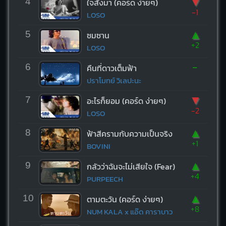
▼
4
ใจสั่งมา (คอร์ด ง่ายๆ)
-1
LOSO
▲
5
ซมซาน
+2
LOSO
-
6
คืนที่ดาวเต็มฟ้า
ปราโมทย์ วิเลปะนะ
▼
7
อะไรก็ยอม (คอร์ด ง่ายๆ)
-2
LOSO
▲
8
ฟ้าสีครามกับความเป็นจริง
+1
BOVINI
▲
9
กลัวว่าฉันจะไม่เสียใจ (Fear)
+4
PURPEECH
▲
10
ตามตะวัน (คอร์ด ง่ายๆ)
+8
NUM KALA x แอ๊ด คาราบาว