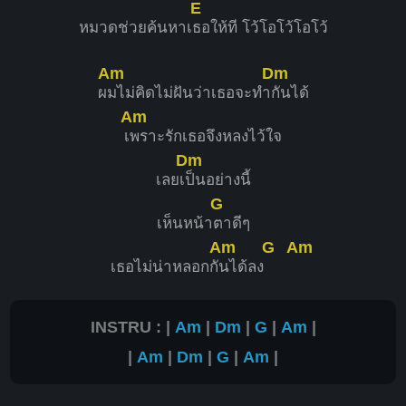
E
หมวดช่วยค้นหาเ
ธอให้ที โว้โอโว้โอโว้
Am
Dm
ผ
มไม่คิดไม่ฝันว่าเธอจะทำ
กันได้
Am
เ
พราะรักเธอจึงหลงไว้ใจ
Dm
เลยเ
ป็นอย่างนี้
G
เห็นหน้า
ตาดีๆ
Am
G
Am
เธอไม่น่าหลอกกั
นได้ลง
INSTRU : |
Am
|
Dm
|
G
|
Am
|
|
Am
|
Dm
|
G
|
Am
|