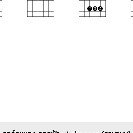
2
3
4
F#m
1
1
1
1
1
3
4