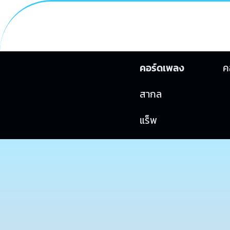
คอร์ดเพลง
ค
สากล
แร็พ