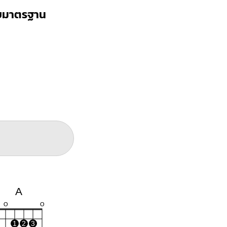
บบมาตรฐาน
A
O
O
1
2
3