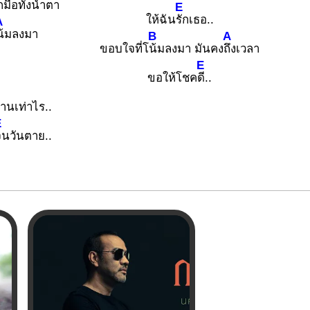
กมือ
ทั้งน้ำตา
E
ให้ฉัน
รักเธอ..
A
น้มลงมา
B
A
ขอบใจที่โ
น้มลงมา มันคง
ถึงเวลา
E
ขอให้โชค
ดี..
านเท่าไร..
E
จนวันตาย..