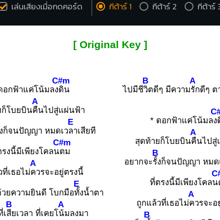
เล่นเสียงเมื่อกดคอร์ด
กีต้าร์ 1
กีต้าร์ 2
กีต้าร์ 
[ Original Key ]
C#m
B
A
ดอกฟ้าแค่โน้มลง
ดิน
ไปมีชี
วิตดีๆ มีความ
รักดีๆ ตา
A
ยก็โบยบิน
คืนไปสู่แผ่นฟ้า
C
* ดอกฟ้าแค่โน้มลง
E
ั้งก็จนปัญญา หมดเว
ลาเสียที
A
สุดท้ายก็โบยบิน
คืนไปสู่
C#m
่ตรงนี้มีเพียงโคลน
ตม
B
อยากจะ
รั้งก็จนปัญญา หมด
A
วที่เธอไม่
ควรจะอยู่ตรงนี้
C
ที่ตรงนี้มีเพียงโคลน
E
ด้วยความยินดี โบกมือ
ทั้งน้ำตา
A
ถูกแล้วที่เธอไม่
ควรจะอยู
B
A
่เ
สียเวลา ที่เคยโ
น้มลงมา
B