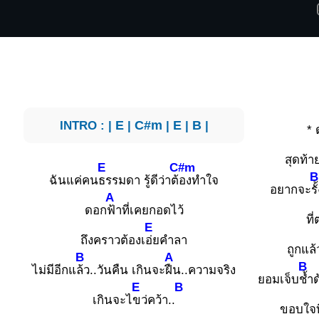
INTRO : |
E
|
C#m
|
E
|
B
|
* 
สุดท้า
E
C#m
B
ฉันแค่คน
ธรรมดา รู้ดีว่าต้
องทำใจ
อยากจะ
ร
A
ดอก
ฟ้าที่เคยกอดไว้
ที
E
ถึงคราวต้องเ
อ่ยคำลา
ถูกแล้
B
A
B
ไม่มีอีกแ
ล้ว..วันคืน เกินจะ
ฝืน..ความจริง
ยอมเจ็บ
ช้ำ
E
B
เกินจะไ
ขว่คว้า..
ขอบใจที