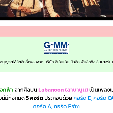
บอนุญาตใช้ลิขสิทธิ์เพลงจาก บริษัท จีเอ็มเอ็ม มิวสิค พับลิชชิ่ง อินเตอร
อกฟ้า
จากศิลปิน
Labanoon (ลาบานูน)
เป็นเพลง
นี้มีทั้งหมด
5 คอร์ด
ประกอบด้วย
คอร์ด E, คอร์ด C
คอร์ด A, คอร์ด F#m