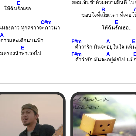
ยอมเจ็บ
ช้ำด้วยความยินดี โบ
E
ให้ฉัน
รักเธอ..
B
ขอบใจที่เ
สียเวลา ที่เคยโ
C#m
E
ืนมองดาว ทุกคราวจะ
ภาวนา
ให้ฉัน
รักเธอ..
A
้
ดาวและเดือนบนฟ้า
F#m
A
E
คำว่ารัก มันจะ
อยู่ในใจ แม้
น
E
ุ้มครองนำ
พาเธอไป
F#m
A
คำว่ารัก มันจะ
อยู่ต่อไป แม้