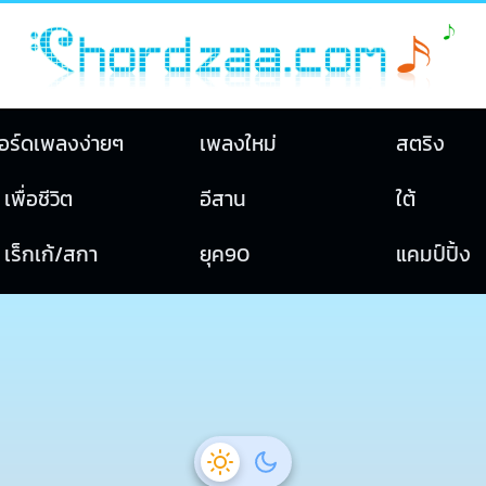
อร์ดเพลงง่ายๆ
เพลงใหม่
สตริง
เพื่อชีวิต
อีสาน
ใต้
เร็กเก้/สกา
ยุค90
แคมป์ปิ้ง