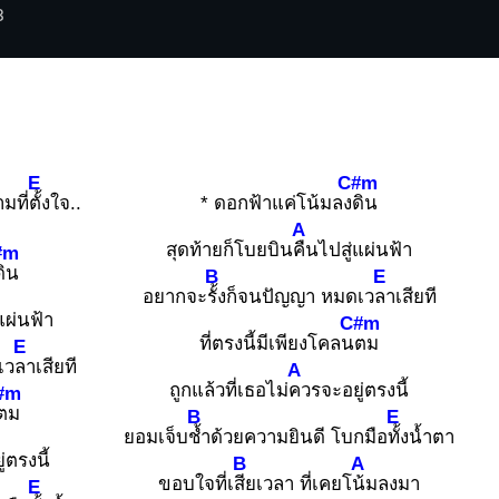
3
E
C#m
มที่
ตั้งใจ..
* ดอกฟ้าแค่โน้มลง
ดิน
A
สุดท้ายก็โบยบิน
คืนไปสู่แผ่นฟ้า
#m
ดิน
B
E
อยากจะ
รั้งก็จนปัญญา หมดเว
ลาเสียที
แผ่นฟ้า
C#m
ที่ตรงนี้มีเพียงโคลน
ตม
E
เว
ลาเสียที
A
ถูกแล้วที่เธอไม่
ควรจะอยู่ตรงนี้
#m
ตม
B
E
ยอมเจ็บ
ช้ำด้วยความยินดี โบกมือ
ทั้งน้ำตา
่ตรงนี้
B
A
ขอบใจที่เ
สียเวลา ที่เคยโ
น้มลงมา
E