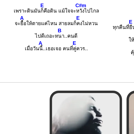
E
C#m
เพราะดินมัน
ก็คือดิน แม้ใจจะห
วังไปไกล
A
E
E
จะ
ยื้อให้ตายแค่ไหน สายลมก็
คงไม่หวน
ทุกคืนที่
ย
B
ไปดีเถอะห
นา..คนดี
ให
A
E
เมื่อวัน
นี้..เธอเจอ คนที่
คู่ควร..
ค