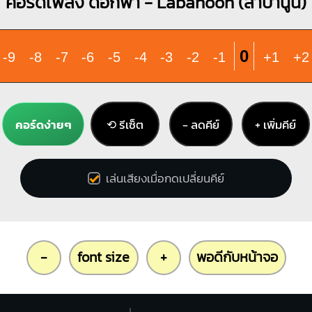
คอร์ดเพลง ดอกฟ้า - Labanoon (ลาบานูน)
0
-9
-8
-7
-6
-5
-4
-3
-2
-1
+1
+2
คอร์ดง่ายๆ
⟲ รีเซ็ต
− ลดคีย์
+ เพิ่มคีย์
เล่นเสียงเมื่อกดเปลี่ยนคีย์
-
font size
+
พอดีกับหน้าจอ