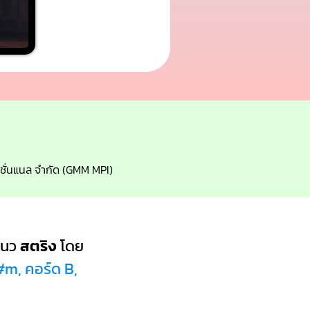
์เนชั่นแนล จำกัด (GMM MPI)
แนว
สตริง
โดย
#m, คอร์ด B,