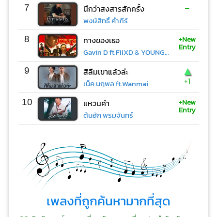
-
7
นึกว่าสงสารสักครั้ง
พงษ์สิทธิ์ คำภีร์
+New
8
ทางของเธอ
Entry
Gavin D ft.FIIXD & YOUNGOHM
▲
9
สิลืมเขาแล้วล่ะ
+1
เน็ค นฤพล ft.Wanmai
+New
10
แหวนคำ
Entry
ต้นฮัก พรมจันทร์
เพลงที่ถูกค้นหามากที่สุด