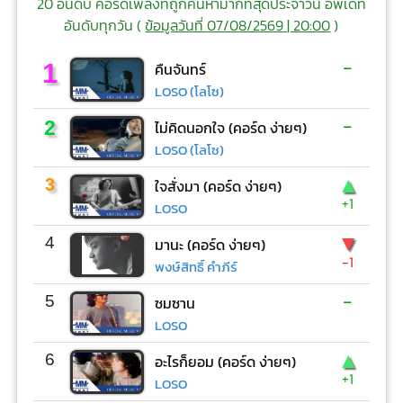
20 อันดับ คอร์ดเพลงที่ถูกค้นหามากที่สุดประจำวัน อัพเดท
อันดับทุกวัน (
ข้อมูลวันที่ 07/08/2569 | 20:00
)
-
1
คืนจันทร์
LOSO (โลโซ)
-
2
ไม่คิดนอกใจ (คอร์ด ง่ายๆ)
LOSO (โลโซ)
▲
3
ใจสั่งมา (คอร์ด ง่ายๆ)
+1
LOSO
▼
4
มานะ (คอร์ด ง่ายๆ)
-1
พงษ์สิทธิ์ คำภีร์
-
5
ซมซาน
LOSO
▲
6
อะไรก็ยอม (คอร์ด ง่ายๆ)
+1
LOSO