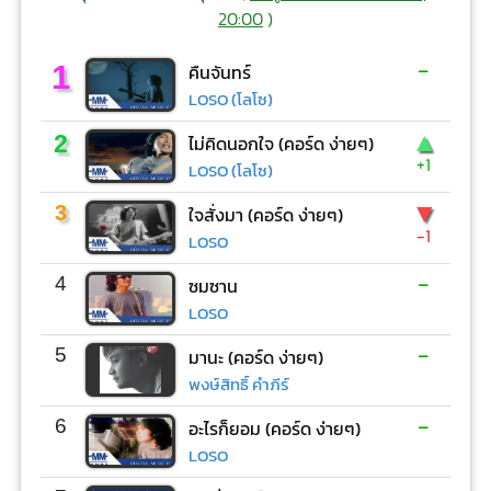
20:00
)
-
1
คืนจันทร์
LOSO (โลโซ)
▲
2
ไม่คิดนอกใจ (คอร์ด ง่ายๆ)
+1
LOSO (โลโซ)
▼
3
ใจสั่งมา (คอร์ด ง่ายๆ)
-1
LOSO
-
4
ซมซาน
LOSO
-
5
มานะ (คอร์ด ง่ายๆ)
พงษ์สิทธิ์ คำภีร์
-
6
อะไรก็ยอม (คอร์ด ง่ายๆ)
LOSO