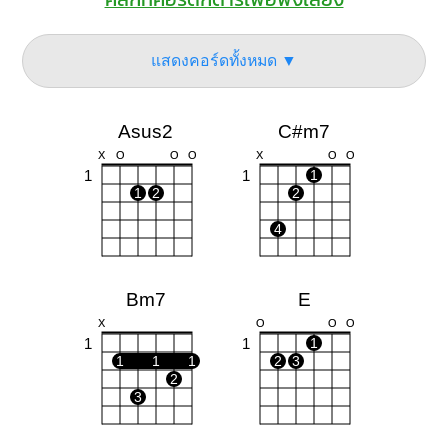
แสดงคอร์ดทั้งหมด ▼
Asus2
C#m7
X
O
O
O
X
O
O
1
1
1
1
2
2
4
Bm7
E
X
O
O
O
1
1
1
1
1
1
2
3
2
3