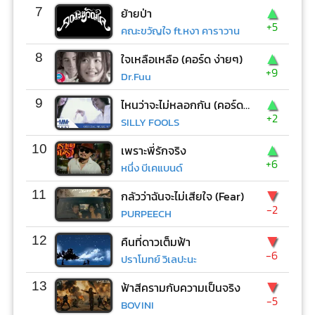
▲
7
ย้ายป่า
+5
คณะขวัญใจ ft.หงา คาราวาน
▲
8
ใจเหลือเหลือ (คอร์ด ง่ายๆ)
+9
Dr.Fuu
▲
9
ไหนว่าจะไม่หลอกกัน (คอร์ด ง่ายๆ)
+2
SILLY FOOLS
▲
10
เพราะพี่รักจริง
+6
หนึ่ง บีเคแบนด์
▼
11
กลัวว่าฉันจะไม่เสียใจ (Fear)
-2
PURPEECH
▼
12
คืนที่ดาวเต็มฟ้า
-6
ปราโมทย์ วิเลปะนะ
▼
13
ฟ้าสีครามกับความเป็นจริง
-5
BOVINI