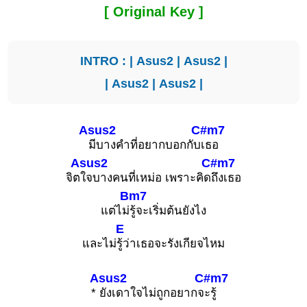
[ Original Key ]
INTRO : |
Asus2
|
Asus2
|
|
Asus2
|
Asus2
|
Asus2
C#m7
มีบางคำที่อยากบอกกับ
เธอ
Asus2
C#m7
จิต
ใจบางคนที่เหม่อ เพราะคิด
ถึงเธอ
Bm7
แต่ไม่
รู้จะเริ่มต้นยังไง
E
และไม่
รู้ว่าเธอจะรังเกียจไหม
Asus2
C#m7
*
ยังเดาใจไม่ถูกอยากจ
ะรู้