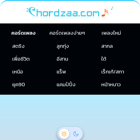
คอร์ดเพลง
คอร์ดเพลงง่ายๆ
เพลงใหม่
สตริง
ลูกทุ่ง
สากล
เพื่อชีวิต
อีสาน
ใต้
เหนือ
แร็พ
เร็กเก้/สกา
ยุค90
แคมป์ปิ้ง
หน้าหนาว