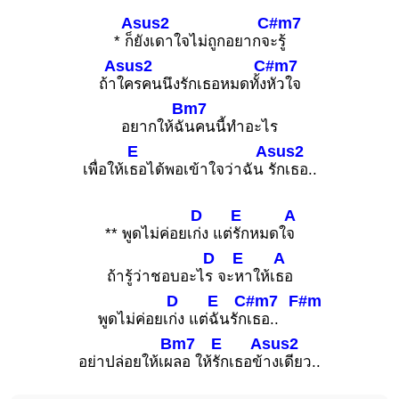
Asus2
C#m7
* ก็
ยังเดาใจไม่ถูกอยากจ
ะรู้
Asus2
C#m7
ถ้า
ใครคนนึงรักเธอหมดทั้ง
หัวใจ
Bm7
อยากให้ฉั
นคนนี้ทำอะไร
E
Asus2
เพื่อให้เ
ธอได้พอเข้าใจว่าฉัน
รักเธอ..
D
E
A
** พูดไม่ค่อยเ
ก่ง แต่
รักหมดใ
จ
D
E
A
ถ้ารู้ว่าชอบอะไ
ร จะ
หาให้เ
ธอ
D
E
C#m7
F#m
พูดไม่ค่อยเ
ก่ง แต่
ฉันรัก
เธอ..
Bm7
E
Asus2
อย่าปล่อยให้เผ
ลอ ให้
รักเธอข้
างเดียว..