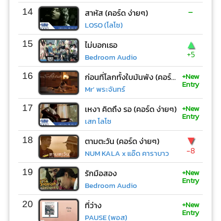
-
14
สาหัส (คอร์ด ง่ายๆ)
LOSO (โลโซ)
▲
15
ไม่บอกเธอ
+5
Bedroom Audio
+New
16
ก่อนที่โลกทั้งใบมันพัง (คอร์ด ง่ายๆ)
Entry
Mr’ พระจันทร์
+New
17
เหงา คิดถึง รอ (คอร์ด ง่ายๆ)
Entry
เสก โลโซ
▼
18
ตามตะวัน (คอร์ด ง่ายๆ)
-8
NUM KALA x แอ๊ด คาราบาว
+New
19
รักมือสอง
Entry
Bedroom Audio
+New
20
ที่ว่าง
Entry
PAUSE (พอส)