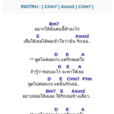
INSTRU : |
C#m7
|
Asus2
|
C#m7
|
Bm7
อยากให้ฉั
นคนนี้ทำอะไร
E
Asus2
เพื่อให้เ
ธอได้พอเข้าใจว่าฉัน รั
กเธอ..
D
E
A
** พูดไม่ค่อยเ
ก่ง แต่
รักหมดใ
จ
D
E
A
ถ้ารู้ว่าชอบอะไ
ร จะ
หาให้เ
ธอ
D
E
C#m7
F#m
พูดไม่ค่อยเ
ก่ง แต่
ฉันรัก
เธอ..
Bm7
E
Asus2
อย่าปล่อยให้เผ
ลอ ให้
รักเธอข้
างเดียว..
D
E
A