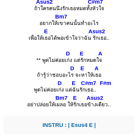
Asus2
C#m7
ถ้า
ใครคนนึงรักเธอหมดทั้ง
หัวใจ
Bm7
อยากให้เ
ขาคนนั้นทำอะไร
E
Asus2
เพื่อให้เ
ธอได้พอเข้าใจว่าฉัน
รักเธอ..
D
E
A
** พูดไม่ค่อยเ
ก่ง แต่
รักหมดใ
จ
D
E
A
ถ้ารู้ว่าชอบอะไ
ร จะ
หาให้เ
ธอ
D
E
C#m7
F#m
พูดไม่ค่อยเ
ก่ง แต่
ฉันรัก
เธอ..
Bm7
E
Asus2
อย่าปล่อยให้เผ
ลอ ให้
รักเธอข้
างเดียว..
INSTRU : |
Esus4
E
|