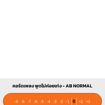
D
A
X
X
O
X
O
O
1
1
1
2
1
2
3
3
F#m
Esus4
O
O
O
1
1
1
1
1
1
2
3
4
3
4
คอร์ดเพลง พูดไม่ค่อยเก่ง - AB NORMAL
0
-9
-8
-7
-6
-5
-4
-3
-2
-1
+1
+2