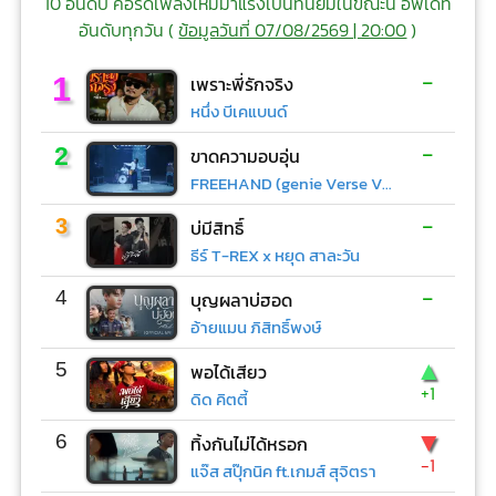
10 อันดับ คอร์ดเพลงใหม่มาแรงเป็นที่นิยมในขณะนี้ อัพเดท
อันดับทุกวัน (
ข้อมูลวันที่ 07/08/2569 | 20:00
)
-
1
เพราะพี่รักจริง
หนึ่ง บีเคแบนด์
-
2
ขาดความอบอุ่น
FREEHAND (genie Verse Vol.1)
-
3
บ่มีสิทธิ์
ธีร์ T-REX x หยุด สาละวัน
-
4
บุญผลาบ่ฮอด
อ้ายแมน ภิสิทธิ์พงษ์
▲
5
พอได้เสียว
+1
ดิด คิตตี้
▼
6
ทิ้งกันไม่ได้หรอก
-1
แจ๊ส สปุ๊กนิค ft.เกมส์ สุจิตรา