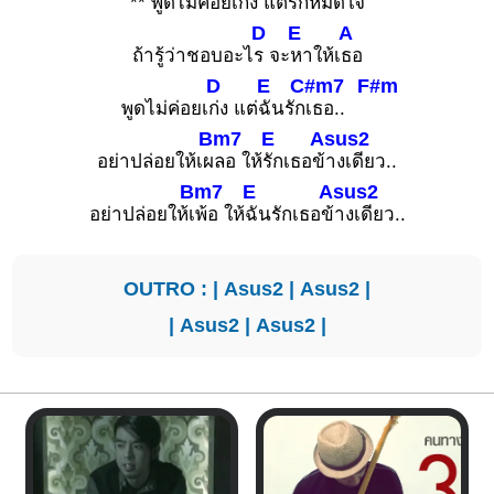
** พูดไม่ค่อยเ
ก่ง แต่
รักหมดใ
จ
D
E
A
ถ้ารู้ว่าชอบอะไ
ร จะ
หาให้เ
ธอ
D
E
C#m7
F#m
พูดไม่ค่อยเ
ก่ง แต่
ฉันรัก
เธอ..
Bm7
E
Asus2
อย่าปล่อยให้เผ
ลอ ให้
รักเธอข้
างเดียว..
Bm7
E
Asus2
อย่าปล่อยให้เ
พ้อ ให้
ฉันรักเธอข้
างเดียว..
OUTRO : |
Asus2
|
Asus2
|
|
Asus2
|
Asus2
|