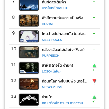
-
7
คืนที่ดาวเต็มฟ้า
ปราโมทย์ วิเลปะนะ
-
8
ฟ้าสีครามกับความเป็นจริง
BOVINI
-
9
ไหนว่าจะไม่หลอกกัน (คอร์ด ง่ายๆ)
SILLY FOOLS
-
10
กลัวว่าฉันจะไม่เสียใจ (Fear)
PURPEECH
▲
11
สาหัส (คอร์ด ง่ายๆ)
+1
LOSO (โลโซ)
▼
12
ก่อนที่โลกทั้งใบมันพัง (คอร์ด ง่ายๆ)
-1
Mr’ พระจันทร์
▲
13
ย้ายป่า
+1
คณะขวัญใจ ft.หงา คาราวาน