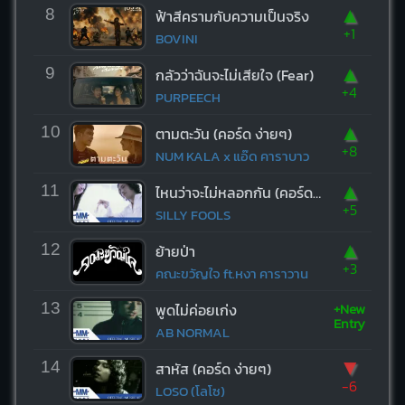
▲
8
ฟ้าสีครามกับความเป็นจริง
+1
BOVINI
▲
9
กลัวว่าฉันจะไม่เสียใจ (Fear)
+4
PURPEECH
▲
10
ตามตะวัน (คอร์ด ง่ายๆ)
+8
NUM KALA x แอ๊ด คาราบาว
▲
11
ไหนว่าจะไม่หลอกกัน (คอร์ด ง่ายๆ)
+5
SILLY FOOLS
▲
12
ย้ายป่า
+3
คณะขวัญใจ ft.หงา คาราวาน
+New
13
พูดไม่ค่อยเก่ง
Entry
AB NORMAL
▼
14
สาหัส (คอร์ด ง่ายๆ)
-6
LOSO (โลโซ)