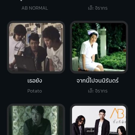
AB NORMAL
เอ๊ะ จิรากร
เธอยัง
จากนี้ไปจนนิรันดร์
Potato
เอ๊ะ จิรากร