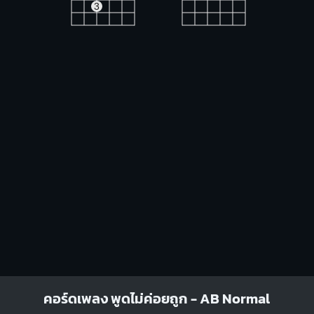
3
Am7
D
X
O
O
O
X
X
O
1
1
1
2
1
2
3
D7sus4
D7
X
X
O
X
X
O
1
1
1
1
2
2
3
4
Gmaj7
Cm
คอร์ดเพลง พูดไม่ค่อยถูก - AB Normal
O
O
O
X
O
X