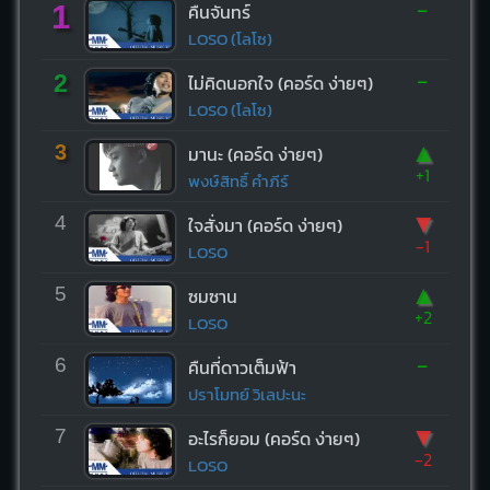
-
1
คืนจันทร์
LOSO (โลโซ)
-
2
ไม่คิดนอกใจ (คอร์ด ง่ายๆ)
LOSO (โลโซ)
▲
3
มานะ (คอร์ด ง่ายๆ)
+1
พงษ์สิทธิ์ คำภีร์
▼
4
ใจสั่งมา (คอร์ด ง่ายๆ)
-1
LOSO
▲
5
ซมซาน
+2
LOSO
-
6
คืนที่ดาวเต็มฟ้า
ปราโมทย์ วิเลปะนะ
▼
7
อะไรก็ยอม (คอร์ด ง่ายๆ)
-2
LOSO