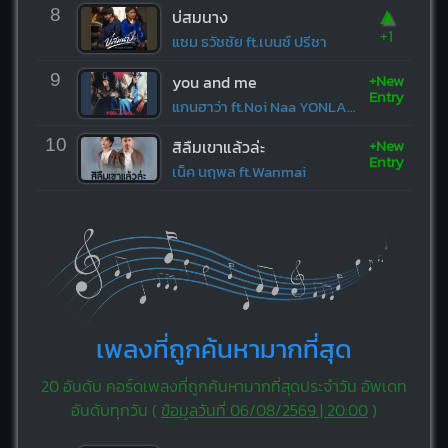
▲
8
บ่สมนาง
+1
แซม ธวัชชัย ft.เบนซ์ ปรีชา
+New
9
you and me
Entry
แกนฮาว่า ft.Noi Naa YONLAPA
+New
10
สิลืมเขาแล้วล่ะ
Entry
เน็ค นฤพล ft.Wanmai
เพลงที่ถูกค้นหามากที่สุด
20 อันดับ คอร์ดเพลงที่ถูกค้นหามากที่สุดประจำวัน อัพเดท
อันดับทุกวัน (
ข้อมูลวันที่ 06/08/2569 | 20:00
)