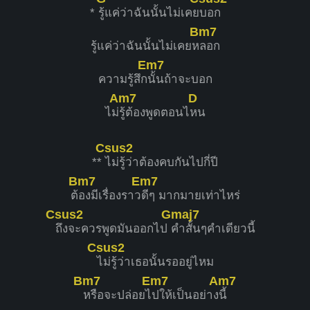
*
รู้แค่ว่าฉันนั้นไม่เคย
บอก
Bm7
รู้แค่ว่าฉันนั้นไม่เคยห
ลอก
Em7
ความรู้สึก
นั้นถ้าจะบอก
Am7
D
ไม่
รู้ต้องพูดตอนไ
หน
Csus2
**
ไม่รู้ว่าต้องคบกันไปกี่ปี
Bm7
Em7
ต้
องมีเรื่องราว
ดีๆ มากมายเท่าไหร่
Csus2
Gmaj7
ถึงจะควรพูดมันออกไป
คำสั้นๆคำเดียวนี้
Csus2
ไม่รู้ว่าเธอนั้นรออยู่ไหม
Bm7
Em7
Am7
หรือจะปล่อยไ
ปให้เป็นอย่าง
นี้