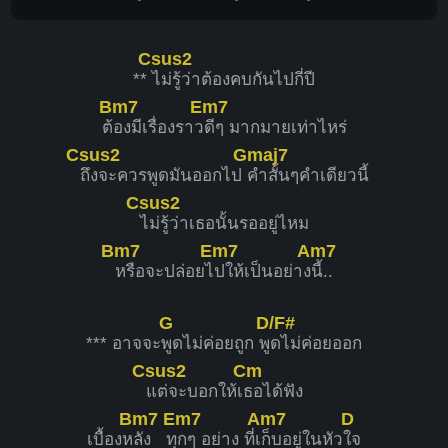
Csus2
**
ไม่รู้ว่าต้องคบกันไปกี่ปี
Bm7
Em7
ต้
องมีเรื่องราว
ดีๆ มากมายเท่าไหร่
Csus2
Gmaj7
ถึงจะควรพูดมันออกไป
คำสั้นๆคำเดียวนี้
Csus2
ไม่รู้ว่าเธอนั้นรออยู่ไหม
Bm7
Em7
Am7
หรือจะปล่อยไ
ปให้เป็นอย่าง
นี้..
G
D/F#
*** อาจจะ
พูดไม่ค่อยถูก พู
ดไม่ค่อยออก
Csus2
Cm
แต่จะบอกให้เ
ธอได้ฟัง
Bm7
Em7
Am7
D
เบื้องห
ลัง ทุ
กๆ อย่าง ที่เ
ก็บอยู่ในหัว
ใจ