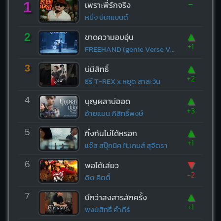
-
1
เพราะพี่รักจริง
หนึ่ง บีเคแบนด์
▲
2
ขาดความอบอุ่น
+1
FREEHAND (genie Verse Vol.1)
▲
3
บ่มีสิทธิ์
+2
ธีร์ T-REX x หยุด สาละวัน
▲
4
บุญผลาบ่ฮอด
+3
อ้ายแมน ภิสิทธิ์พงษ์
▲
5
ทิ้งกันไม่ได้หรอก
+1
แจ๊ส สปุ๊กนิค ft.เกมส์ สุจิตรา
▼
6
พอได้เสียว
-2
ดิด คิตตี้
▲
7
นึกว่าสงสารสักครั้ง
+1
พงษ์สิทธิ์ คำภีร์