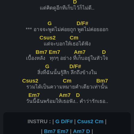
D
แต่คิดดูอีกทีเก็บ
ไว้ก็ไม่ดี..
G
D/F#
*** อาจจะ
พูดไม่ค่อยถูก พู
ดไม่ค่อยออก
Csus2
Cm
แต่จะบอกให้เ
ธอได้ฟัง
Bm7
Em7
Am7
D
เบื้องห
ลัง ทุ
กๆ อย่าง ที่เ
ก็บอยู่ในหัว
ใจ
G
D/F#
สิ่งที่
ฉันนั้นรู้สึก ลึ
กถึงข้างใน
Csus2
Cm
Bm7
รวมได้เป็นความห
มายคำเดียวเท่า
นั้น
Em7
Am7
D
วัน
นี้ฉันพร้อมให้เ
ธอฟัง.
. คำว่ารักเธอ..
INSTRU : |
G
D/F#
|
Csus2
Cm
|
|
Bm7
Em7
|
Am7
D
|