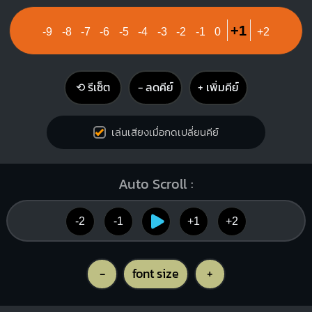
1
1
2
1
2
1
+1
-9
-8
-7
-6
-5
-4
-3
-2
-1
0
+2
3
4
⟲ รีเซ็ต
− ลดคีย์
+ เพิ่มคีย์
เล่นเสียงเมื่อกดเปลี่ยนคีย์
Auto Scroll :
-2
-1
+1
+2
-
font size
+