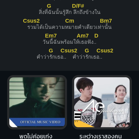
G
D/F#
สิ่งที่
ฉันนั้นรู้สึก ลึ
กถึงข้างใน
Csus2
Cm
Bm7
รวมได้เป็นความห
มายคำเดียวเท่า
นั้น
Em7
Am7
D
วัน
นี้ฉันพร้อมให้เ
ธอฟัง.
.
G
Csus2
G
Csus2
คำว่า
รักเธอ.
. คำว่า
รักเธอ.
.
พูดไม่ค่อยเก่ง
ระหว่างเราสองคน