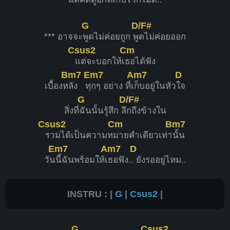
G
D/F#
*** อาจจะ
พูดไม่ค่อยถูก พู
ดไม่ค่อยออก
Csus2
Cm
แต่จะบอกให้เ
ธอได้ฟัง
Bm7
Em7
Am7
D
เบื้องห
ลัง ทุ
กๆ อย่าง ที่เ
ก็บอยู่ในหัว
ใจ
G
D/F#
สิ่งที่
ฉันนั้นรู้สึก ลึ
กถึงข้างใน
Csus2
Cm
Bm7
รวมได้เป็นความห
มายคำเดียวเท่า
นั้น
Em7
Am7
D
วัน
นี้ฉันพร้อมให้เ
ธอฟัง.
. ยังรออยู่ไหม..
INSTRU : |
G
|
Csus2
|
G
Csus2