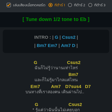
เล่นเสียงเมื่อกดคอร์ด
กีต้าร์ 1
กีต้าร์ 2
กีต้าร์ 3
[ Tune down 1/2 tone to Eb ]
INTRO : |
G
|
Csus2
|
|
Bm7
Em7
|
Am7
D
|
G
Csus2
ฉันก็ไม่รู้ว่านานเท่า
ไหร่
Bm7
และก็ไม่รู้มาไกลแค่ไ
หน
Em7
Am7
D7sus4
D7
บนท
างที่เราสอง
คน เดิน
ผ่านไป..
G
Csus2
*
รู้แค่ว่าฉันนั้นไม่เคย
บอก