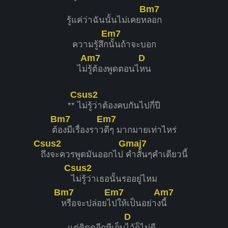
Bm7
รู้แค่ว่าฉันนั้นไม่เคยห
ลอก
Em7
ความรู้สึก
นั้นถ้าจะบอก
Am7
D
ไม่
รู้ต้องพูดตอนไ
หน
Csus2
**
ไม่รู้ว่าต้องคบกันไปกี่ปี
Bm7
Em7
ต้
องมีเรื่องราว
ดีๆ มากมายเท่าไหร่
Csus2
Gmaj7
ถึงจะควรพูดมันออกไป
คำสั้นๆคำเดียวนี้
Csus2
ไม่รู้ว่าเธอนั้นรออยู่ไหม
Bm7
Em7
Am7
หรือจะปล่อยไ
ปให้เป็นอย่าง
นี้
D
แต่คิดดูอีกทีเก็บ
ไว้ก็ไม่ดี..