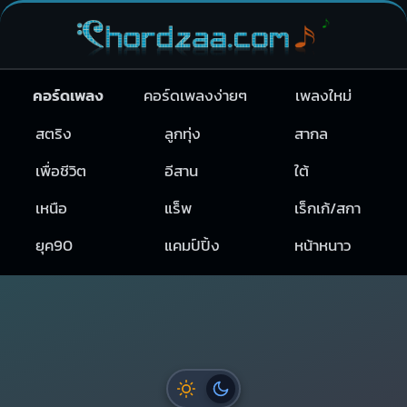
คอร์ดเพลง
คอร์ดเพลงง่ายๆ
เพลงใหม่
สตริง
ลูกทุ่ง
สากล
เพื่อชีวิต
อีสาน
ใต้
เหนือ
แร็พ
เร็กเก้/สกา
ยุค90
แคมป์ปิ้ง
หน้าหนาว