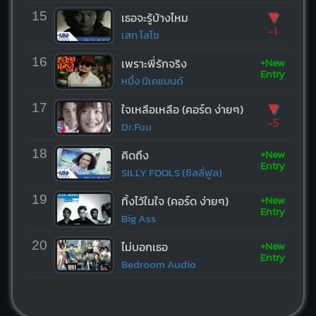
▼
15
เธอจะรู้บ้างไหม
-1
เสก โลโซ
+New
16
เพราะพี่รักจริง
Entry
หนึ่ง บีเคแบนด์
▼
17
ใจเหลือเหลือ (คอร์ด ง่ายๆ)
-5
Dr.Fuu
+New
18
คิดถึง
Entry
SILLY FOOLS (ซิลลี่ฟูล)
+New
19
ทิ้งไว้ในใจ (คอร์ด ง่ายๆ)
Entry
Big Ass
+New
20
ไม่บอกเธอ
Entry
Bedroom Audio