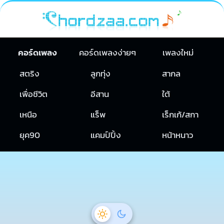
คอร์ดเพลง
คอร์ดเพลงง่ายๆ
เพลงใหม่
สตริง
ลูกทุ่ง
สากล
เพื่อชีวิต
อีสาน
ใต้
เหนือ
แร็พ
เร็กเก้/สกา
ยุค90
แคมป์ปิ้ง
หน้าหนาว