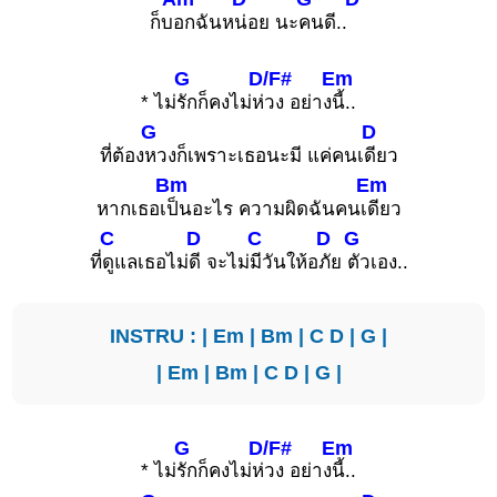
ก็บ
อกฉันห
น่อย นะ
คนดี..
G
D/F#
Em
* ไม่
รักก็คงไม่ห่
วง อย่าง
นี้..
G
D
ที่ต้อง
หวงก็เพราะเธอนะมี แค่คนเ
ดียว
Bm
Em
หากเธอเ
ป็นอะไร ความผิดฉันคนเ
ดียว
C
D
C
D
G
ที่
ดูแลเธอไม่
ดี จะไม่
มีวันให้อ
ภัย
ตัวเอง..
INSTRU : |
Em
|
Bm
|
C
D
|
G
|
|
Em
|
Bm
|
C
D
|
G
|
G
D/F#
Em
* ไม่
รักก็คงไม่ห่
วง อย่าง
นี้..