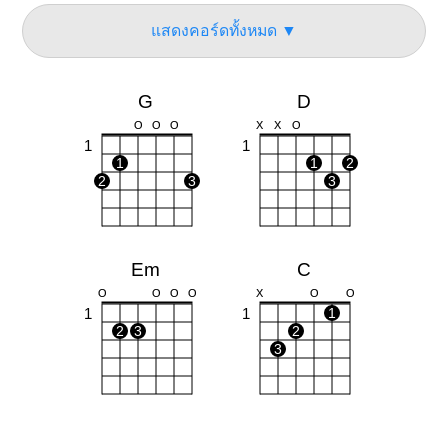
แสดงคอร์ดทั้งหมด ▼
G
D
O
O
O
X
X
O
1
1
1
1
2
2
3
3
Em
C
O
O
O
O
X
O
O
1
1
1
2
3
2
3
Bm
Am