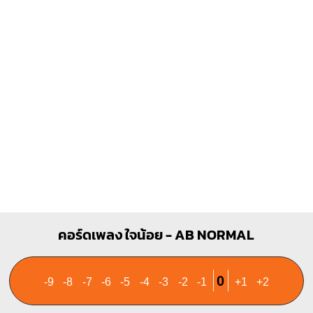
X
X
O
O
1
1
1
1
1
2
3
2
3
4
Dsus4
X
X
O
1
1
3
4
คอร์ดเพลง ใจน้อย - AB NORMAL
0
-9
-8
-7
-6
-5
-4
-3
-2
-1
+1
+2