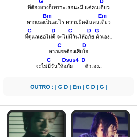
G
D
ที่ต้อง
หวงก็เพราะเธอนะมี แค่คนเ
ดียว
Bm
Em
หากเธอเ
ป็นอะไร ความผิดฉันคนเ
ดียว
C
D
C
D
G
ที่
ดูแลเธอไม่
ดี จะไม่
มีวันให้อ
ภัย
ตัวเอง..
C
D
หาก
เธอต้องเสีย
ใจ
C
Dsus4
D
จะไม่
มีวันให้อ
ภัย
ตัวเอง..
OUTRO : |
G
D
|
Em
|
C
D
|
G
|