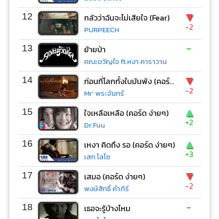
▼
12
กลัวว่าฉันจะไม่เสียใจ (Fear)
-2
PURPEECH
-
13
ย้ายป่า
คณะขวัญใจ ft.หงา คาราวาน
▼
14
ก่อนที่โลกทั้งใบมันพัง (คอร์ด ง่ายๆ)
-2
Mr’ พระจันทร์
▲
15
ใจเหลือเหลือ (คอร์ด ง่ายๆ)
+2
Dr.Fuu
▲
16
เหงา คิดถึง รอ (คอร์ด ง่ายๆ)
+3
เสก โลโซ
▼
17
เสมอ (คอร์ด ง่ายๆ)
-2
พงษ์สิทธิ์ คำภีร์
-
18
เธอจะรู้บ้างไหม