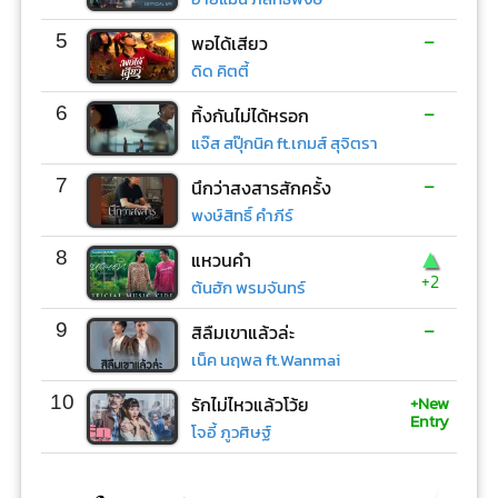
-
5
พอได้เสียว
ดิด คิตตี้
-
6
ทิ้งกันไม่ได้หรอก
แจ๊ส สปุ๊กนิค ft.เกมส์ สุจิตรา
-
7
นึกว่าสงสารสักครั้ง
พงษ์สิทธิ์ คำภีร์
▲
8
แหวนคำ
+2
ต้นฮัก พรมจันทร์
-
9
สิลืมเขาแล้วล่ะ
เน็ค นฤพล ft.Wanmai
+New
10
รักไม่ไหวแล้วโว้ย
Entry
โจอี้ ภูวศิษฐ์