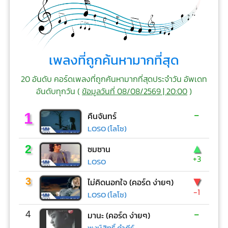
เพลงที่ถูกค้นหามากที่สุด
20 อันดับ คอร์ดเพลงที่ถูกค้นหามากที่สุดประจำวัน อัพเดท
อันดับทุกวัน (
ข้อมูลวันที่ 08/08/2569 | 20:00
)
-
1
คืนจันทร์
LOSO (โลโซ)
▲
2
ซมซาน
+3
LOSO
▼
3
ไม่คิดนอกใจ (คอร์ด ง่ายๆ)
-1
LOSO (โลโซ)
-
4
มานะ (คอร์ด ง่ายๆ)
พงษ์สิทธิ์ คำภีร์