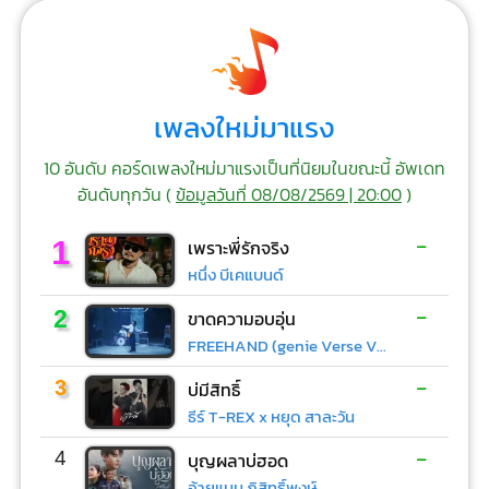
เพลงใหม่มาแรง
10 อันดับ คอร์ดเพลงใหม่มาแรงเป็นที่นิยมในขณะนี้ อัพเดท
อันดับทุกวัน (
ข้อมูลวันที่ 08/08/2569 | 20:00
)
-
1
เพราะพี่รักจริง
หนึ่ง บีเคแบนด์
-
2
ขาดความอบอุ่น
FREEHAND (genie Verse Vol.1)
-
3
บ่มีสิทธิ์
ธีร์ T-REX x หยุด สาละวัน
-
4
บุญผลาบ่ฮอด
อ้ายแมน ภิสิทธิ์พงษ์