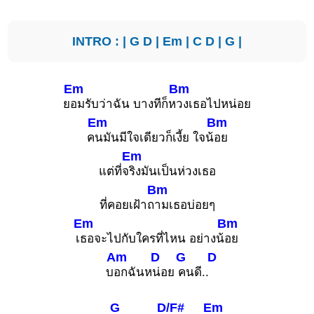
INTRO : |
G
D
|
Em
|
C
D
|
G
|
Em
Bm
ย
อมรับว่าฉัน บางทีก็ห
วงเธอไปหน่อย
Em
Bm
ค
นมันมีใจเดียวก็เงี้ย ใจน้
อย
Em
แต่ที่จ
ริงมันเป็นห่วงเธอ
Bm
ที่คอยเฝ้าถ
ามเธอบ่อยๆ
Em
Bm
เ
ธอจะไปกับใครที่ไหน อย่างน้
อย
Am
D
G
D
บ
อกฉันห
น่อย
คนดี..
G
D/F#
Em