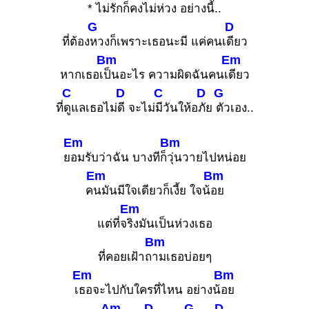
* ไม่
รักก็คงไม่ห่
วง อย่าง
นี้..
G
D
ที่ต้อง
หวงก็เพราะเธอนะมี แค่คนเ
ดียว
Bm
Em
หากเธอเ
ป็นอะไร ความผิดฉันคนเ
ดียว
C
D
C
D
G
ที่
ดูแลเธอไม่
ดี จะไม่
มีวันให้อ
ภัย
ตัวเอง..
Em
Bm
ย
อมรับว่าฉัน บางทีก็
วุ่นวายไปหน่อย
Em
Bm
ค
นมันมีใจเดียวก็เงี้ย ใจน้
อย
Em
แต่ที่จ
ริงมันเป็นห่วงเธอ
Bm
ที่คอยเฝ้าถ
ามเธอบ่อยๆ
Em
Bm
เ
ธอจะไปกับใครที่ไหน อย่างน้
อย
Am
D
G
D