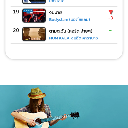
เสก โลโซ
▼
19
งมงาย
-3
Bodyslam (บอดี้สแลม)
-
20
ตามตะวัน (คอร์ด ง่ายๆ)
NUM KALA x แอ๊ด คาราบาว