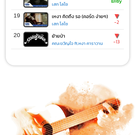
Entry
เสก โลโซ
▼
19
เหงา คิดถึง รอ (คอร์ด ง่ายๆ)
-2
เสก โลโซ
▼
20
ย้ายป่า
-13
คณะขวัญใจ ft.หงา คาราวาน