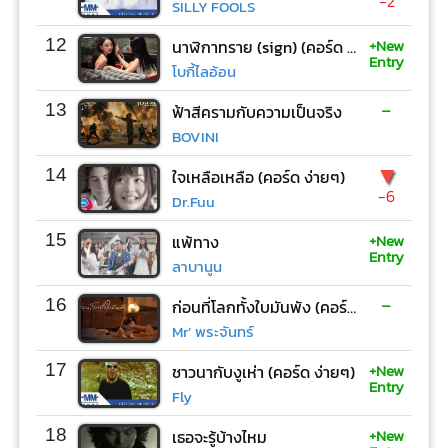
-2
SILLY FOOLS
+New
12
นาฬิกาทราย (sign) (คอร์ด ง่ายๆ)
Entry
โบกี้ไลอ้อน
-
13
ฟ้าสีครามกับความเป็นจริง
BOVINI
▼
14
ใจเหลือเหลือ (คอร์ด ง่ายๆ)
-6
Dr.Fuu
+New
15
แพ้ทาง
Entry
ลาบานูน
-
16
ก่อนที่โลกทั้งใบมันพัง (คอร์ด ง่ายๆ)
Mr’ พระจันทร์
+New
17
ชาวนากับงูเห่า (คอร์ด ง่ายๆ)
Entry
Fly
+New
18
เธอจะรู้บ้างไหม