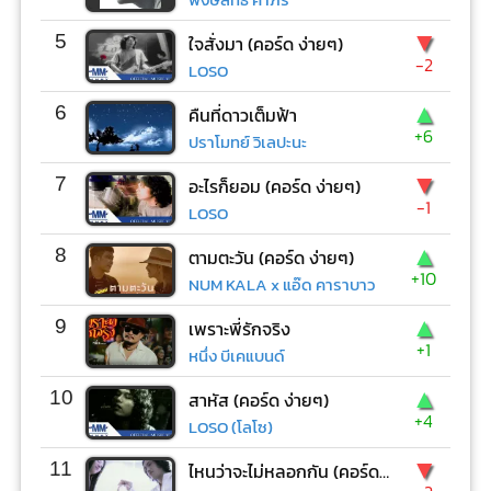
▼
5
ใจสั่งมา (คอร์ด ง่ายๆ)
-2
LOSO
▲
6
คืนที่ดาวเต็มฟ้า
+6
ปราโมทย์ วิเลปะนะ
▼
7
อะไรก็ยอม (คอร์ด ง่ายๆ)
-1
LOSO
▲
8
ตามตะวัน (คอร์ด ง่ายๆ)
+10
NUM KALA x แอ๊ด คาราบาว
▲
9
เพราะพี่รักจริง
+1
หนึ่ง บีเคแบนด์
▲
10
สาหัส (คอร์ด ง่ายๆ)
+4
LOSO (โลโซ)
▼
11
ไหนว่าจะไม่หลอกกัน (คอร์ด ง่ายๆ)