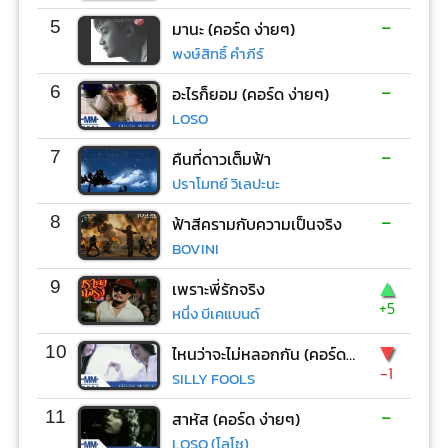
-
5
มานะ (คอร์ด ง่ายๆ)
พงษ์สิทธิ์ คำภีร์
-
6
อะไรก็ยอม (คอร์ด ง่ายๆ)
LOSO
-
7
คืนที่ดาวเต็มฟ้า
ปราโมทย์ วิเลปะนะ
-
8
ฟ้าสีครามกับความเป็นจริง
BOVINI
▲
9
เพราะพี่รักจริง
+5
หนึ่ง บีเคแบนด์
▼
10
ไหนว่าจะไม่หลอกกัน (คอร์ด ง่ายๆ)
-1
SILLY FOOLS
-
11
สาหัส (คอร์ด ง่ายๆ)
LOSO (โลโซ)