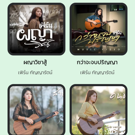
ผญาวิชาสู้
กว่าจะจบปริญญา
เฟิร์น กัญญารัตน์
เฟิร์น กัญญารัตน์