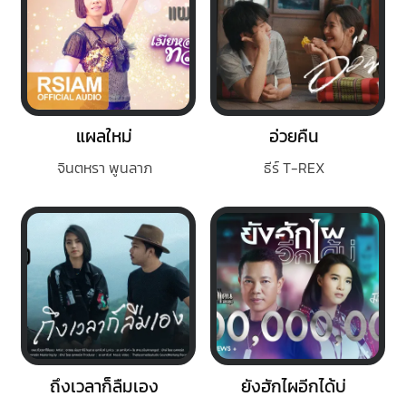
แผลใหม่
อ่วยคืน
จินตหรา พูนลาภ
ธีร์ T-REX
ถึงเวลาก็ลืมเอง
ยังฮักไผอีกได้บ่