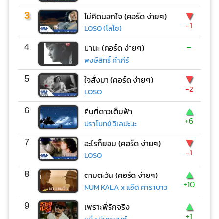
▼
3
ไม่คิดนอกใจ (คอร์ด ง่ายๆ)
-1
LOSO (โลโซ)
-
4
มานะ (คอร์ด ง่ายๆ)
พงษ์สิทธิ์ คำภีร์
▼
5
ใจสั่งมา (คอร์ด ง่ายๆ)
-2
LOSO
▲
6
คืนที่ดาวเต็มฟ้า
+6
ปราโมทย์ วิเลปะนะ
▼
7
อะไรก็ยอม (คอร์ด ง่ายๆ)
-1
LOSO
▲
8
ตามตะวัน (คอร์ด ง่ายๆ)
+10
NUM KALA x แอ๊ด คาราบาว
▲
9
เพราะพี่รักจริง
+1
หนึ่ง บีเคแบนด์