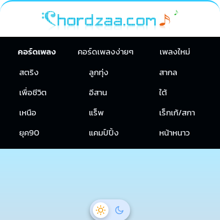
คอร์ดเพลง
คอร์ดเพลงง่ายๆ
เพลงใหม่
สตริง
ลูกทุ่ง
สากล
เพื่อชีวิต
อีสาน
ใต้
เหนือ
แร็พ
เร็กเก้/สกา
ยุค90
แคมป์ปิ้ง
หน้าหนาว