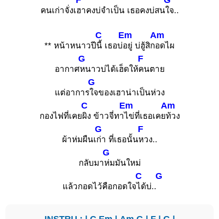
คนเก่าจั่งเ
ฮาคงบ่จำเป็น เธอคงบ่สน
ใจ..
C
Em
Am
** หน้าหนาวปี
นี้ เธอบ่
อยู่ บ่ฮู้สิก
อดไผ
G
F
อากาศ
หนาวบ่ได้เฮ็ดให้
คนตาย
G
แต่อาการ
ใจของเฮาน่าเป็นห่วง
C
Em
Am
กองไฟที่เคย
ผิง ข้าวจี่ทา
ไข่ที่เธอเคย
ท้วง
G
F
ผ้าห่มผืนเ
ก่า ที่เธอนั้น
หวง..
G
กลับมา
ห่มมันใหม่
C
G
แล้วกอดไว้คือกอดใจ
ได้บ่..
INSTRU : |
C
Em
|
Am
G
|
F
|
G
|