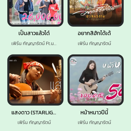
เป็นสาวแล้วได๋
อยากสิฮักได้เด้
เฟิร์น กัญญารัตน์ Ft.นารา วาซาบิ
เฟิร์น กัญญารัตน์
แสงดาว (STARLIGHT)
หน้าหนาวปีนี้
เฟิร์น กัญญารัตน์
เฟิร์น กัญญารัตน์