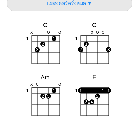
แสดงคอร์ดทั้งหมด ▼
C
G
X
O
O
O
O
O
1
1
1
2
1
3
2
3
Am
F
X
O
O
1
1
1
1
1
1
2
3
2
3
4
Em
Fm
O
O
O
O