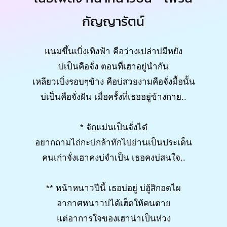
กัญญารัตน์
แนมขึ้นเบิ่งเทิงฟ้า คือว่างเปล่าบ่มีหยัง
บ่เป็นคือจั่ง ตอนที่เฮาอยู่นำกัน
เหลียวเบิ่งรอบๆข้าง คือบ่สวยงามคือจั่งมื้อนั้น
บ่เป็นคือจั่งฝัน เมื่อครั้งที่เธออยู่ข้างกาย..
* จักแม่นเป็นจั่งได๋
อยากถามไถ่กะบ่กล้าทักไปย่านเป็นประเด็น
คนเก่าจั่งเฮาคงบ่จำเป็น เธอคงบ่สนใจ..
** หน้าหนาวปีนี้ เธอบ่อยู่ บ่ฮู้สิกอดไผ
อากาศหนาวบ่ได้เฮ็ดให้คนตาย
แต่อาการใจของเฮาน่าเป็นห่วง