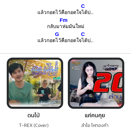
C
แล้วกอดไว้คือกอดใจ
ได้บ่..
Fm
กลับมา
ห่มมันใหม่
G
C
แล้วกอด
ไว้คือกอดใจ
ได้บ่..
ดนไป่
แค่คนคุย
T-REX (Cover)
ลำไย ไหทองคำ