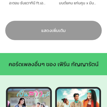
อะตอม ธันยวาทินี ft.เอ มหาหิงค์
มนต์แคน แก่นคูน x มีนตรา อินทิรา
แสดงเพิ่มเติม
คอร์ดเพลงอื่นๆ ของ เฟิร์น กัญญารัตน์