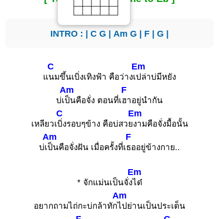
INTRO : |
C
G
|
Am
G
|
F
|
G
|
C
Em
แ
นมขึ้นเบิ่งเทิงฟ้า คือว่างเ
ปล่าบ่มีหยัง
Am
F
บ่เ
ป็นคือจั่ง ตอนที่เ
ฮาอยู่นำกัน
C
Em
เหลียวเ
บิ่งรอบๆข้าง คือบ่สวย
งามคือจั่งมื้อนั้น
Am
F
บ่เ
ป็นคือจั่งฝัน เมื่อครั้งที่เ
ธออยู่ข้างกาย..
Em
* จักแม่นเป็นจั่ง
ได๋
Am
อยากถามไถ่กะบ่กล้าทัก
ไปย่านเป็นประเด็น
F
G