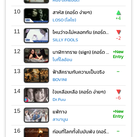
▲
10
สาหัส (คอร์ด ง่ายๆ)
+4
LOSO (โลโซ)
▼
11
ไหนว่าจะไม่หลอกกัน (คอร์ด ง่ายๆ)
-2
SILLY FOOLS
+New
12
นาฬิกาทราย (sign) (คอร์ด ง่ายๆ)
Entry
โบกี้ไลอ้อน
-
13
ฟ้าสีครามกับความเป็นจริง
BOVINI
▼
14
ใจเหลือเหลือ (คอร์ด ง่ายๆ)
-6
Dr.Fuu
+New
15
แพ้ทาง
Entry
ลาบานูน
-
16
ก่อนที่โลกทั้งใบมันพัง (คอร์ด ง่ายๆ)