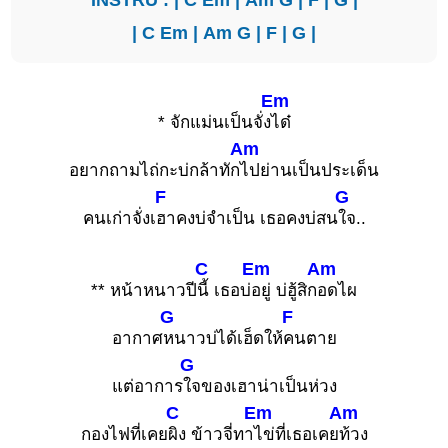
|
C
Em
|
Am
G
|
F
|
G
|
Em
* จักแม่นเป็นจั่ง
ได๋
Am
อยากถามไถ่กะบ่กล้าทัก
ไปย่านเป็นประเด็น
F
G
คนเก่าจั่งเ
ฮาคงบ่จำเป็น เธอคงบ่สน
ใจ..
C
Em
Am
** หน้าหนาวปี
นี้ เธอบ่
อยู่ บ่ฮู้สิก
อดไผ
G
F
อากาศ
หนาวบ่ได้เฮ็ดให้
คนตาย
G
แต่อาการ
ใจของเฮาน่าเป็นห่วง
C
Em
Am
กองไฟที่เคย
ผิง ข้าวจี่ทา
ไข่ที่เธอเคย
ท้วง