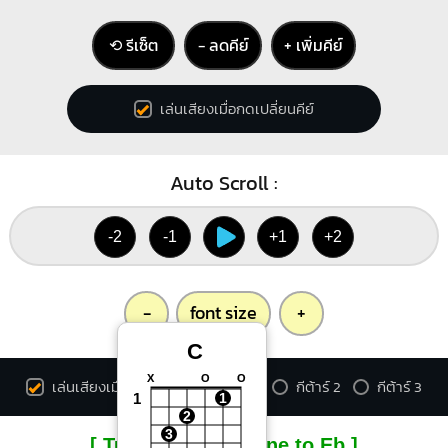
⟲ รีเซ็ต
− ลดคีย์
+ เพิ่มคีย์
เล่นเสียงเมื่อกดเปลี่ยนคีย์
Auto Scroll :
-2
-1
+1
+2
-
font size
+
C
X
O
O
เล่นเสียงเมื่อกดคอร์ด
กีต้าร์ 1
กีต้าร์ 2
กีต้าร์ 3
1
1
2
3
[ Tune down 1/2 tone to Eb ]