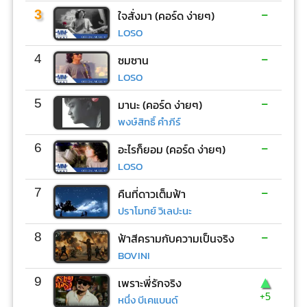
-
3
ใจสั่งมา (คอร์ด ง่ายๆ)
LOSO
-
4
ซมซาน
LOSO
-
5
มานะ (คอร์ด ง่ายๆ)
พงษ์สิทธิ์ คำภีร์
-
6
อะไรก็ยอม (คอร์ด ง่ายๆ)
LOSO
-
7
คืนที่ดาวเต็มฟ้า
ปราโมทย์ วิเลปะนะ
-
8
ฟ้าสีครามกับความเป็นจริง
BOVINI
▲
9
เพราะพี่รักจริง
+5
หนึ่ง บีเคแบนด์