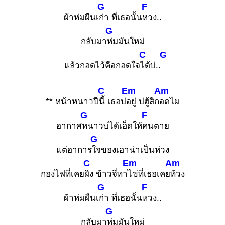
G
F
ผ้าห่มผืนเ
ก่า ที่เธอนั้น
หวง..
G
กลับมา
ห่มมันใหม่
C
G
แล้วกอดไว้คือกอดใจ
ได้บ่..
C
Em
Am
** หน้าหนาวปี
นี้ เธอบ่
อยู่ บ่ฮู้สิก
อดไผ
G
F
อากาศ
หนาวบ่ได้เฮ็ดให้
คนตาย
G
แต่อาการ
ใจของเฮาน่าเป็นห่วง
C
Em
Am
กองไฟที่เคย
ผิง ข้าวจี่ทา
ไข่ที่เธอเคย
ท้วง
G
F
ผ้าห่มผืนเ
ก่า ที่เธอนั้น
หวง..
G
กลับมา
ห่มมันใหม่