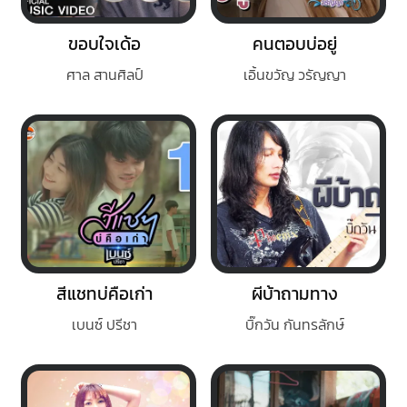
ขอบใจเด้อ
คนตอบบ่อยู่
ศาล สานศิลป์
เอิ้นขวัญ วรัญญา
สีแชทบ่คือเก่า
ผีบ้าถามทาง
เบนซ์ ปรีชา
บิ๊กวัน กันทรลักษ์