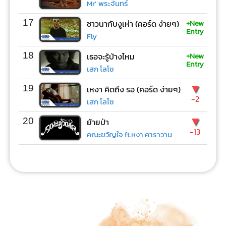
Mr’ พระจันทร์
+New
17
ชาวนากับงูเห่า (คอร์ด ง่ายๆ)
Entry
Fly
+New
18
เธอจะรู้บ้างไหม
Entry
เสก โลโซ
▼
19
เหงา คิดถึง รอ (คอร์ด ง่ายๆ)
-2
เสก โลโซ
▼
20
ย้ายป่า
-13
คณะขวัญใจ ft.หงา คาราวาน