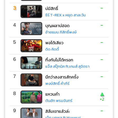
-
3
บ่มีสิทธิ์
ธีร์ T-REX x หยุด สาละวัน
-
4
บุญผลาบ่ฮอด
อ้ายแมน ภิสิทธิ์พงษ์
-
5
พอได้เสียว
ดิด คิตตี้
-
6
ทิ้งกันไม่ได้หรอก
แจ๊ส สปุ๊กนิค ft.เกมส์ สุจิตรา
-
7
นึกว่าสงสารสักครั้ง
พงษ์สิทธิ์ คำภีร์
▲
8
แหวนคำ
+2
ต้นฮัก พรมจันทร์
-
9
สิลืมเขาแล้วล่ะ
เน็ค นฤพล ft.Wanmai