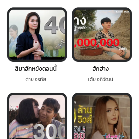
สิมาฮักหยังตอนนี้
ฮักฮ่าง
ต่าย อรทัย
เต้ย อภิวัฒน์