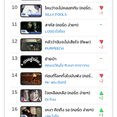
▼
10
ไหนว่าจะไม่หลอกกัน (คอร์ด ง่ายๆ)
-1
SILLY FOOLS
-
11
สาหัส (คอร์ด ง่ายๆ)
LOSO (โลโซ)
▼
12
กลัวว่าฉันจะไม่เสียใจ (Fear)
-2
PURPEECH
-
13
ย้ายป่า
คณะขวัญใจ ft.หงา คาราวาน
▼
14
ก่อนที่โลกทั้งใบมันพัง (คอร์ด ง่ายๆ)
-2
Mr’ พระจันทร์
▲
15
ใจเหลือเหลือ (คอร์ด ง่ายๆ)
+2
Dr.Fuu
▲
16
เหงา คิดถึง รอ (คอร์ด ง่ายๆ)
+3
เสก โลโซ