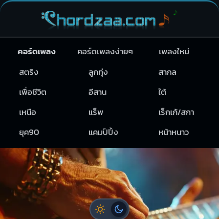
คอร์ดเพลง
คอร์ดเพลงง่ายๆ
เพลงใหม่
สตริง
ลูกทุ่ง
สากล
เพื่อชีวิต
อีสาน
ใต้
เหนือ
แร็พ
เร็กเก้/สกา
ยุค90
แคมป์ปิ้ง
หน้าหนาว