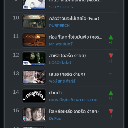
SILLY FOOLS
-
10
กลัวว่าฉันจะไม่เสียใจ (Fear)
PURPEECH
▲
11
ก่อนที่โลกทั้งใบมันพัง (คอร์ด ง่ายๆ)
+1
Mr’ พระจันทร์
▼
12
สาหัส (คอร์ด ง่ายๆ)
-1
LOSO (โลโซ)
-
13
เสมอ (คอร์ด ง่ายๆ)
พงษ์สิทธิ์ คำภีร์
▲
14
ย้ายป่า
+1
คณะขวัญใจ ft.หงา คาราวาน
▼
15
ใจเหลือเหลือ (คอร์ด ง่ายๆ)
-1
Dr.Fuu