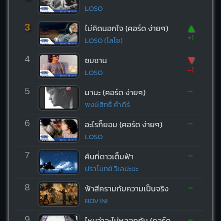
LOSO
▲
3
ไม่คิดนอกใจ (คอร์ด ง่ายๆ)
+1
LOSO (โลโซ)
▼
4
ซมซาน
-1
LOSO
-
5
มานะ (คอร์ด ง่ายๆ)
พงษ์สิทธิ์ คำภีร์
-
6
อะไรก็ยอม (คอร์ด ง่ายๆ)
LOSO
-
7
คืนที่ดาวเต็มฟ้า
ปราโมทย์ วิเลปะนะ
-
8
ฟ้าสีครามกับความเป็นจริง
BOVINI
-
9
ไหนว่าจะไม่หลอกกัน (คอร์ด ง่ายๆ)