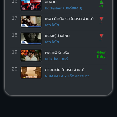
▲
16
งมงาย
+3
Bodyslam (บอดี้สแลม)
▼
17
เหงา คิดถึง รอ (คอร์ด ง่ายๆ)
-1
เสก โลโซ
▼
18
เธอจะรู้บ้างไหม
-1
เสก โลโซ
+New
19
เพราะพี่รักจริง
Entry
หนึ่ง บีเคแบนด์
-
20
ตามตะวัน (คอร์ด ง่ายๆ)
NUM KALA x แอ๊ด คาราบาว