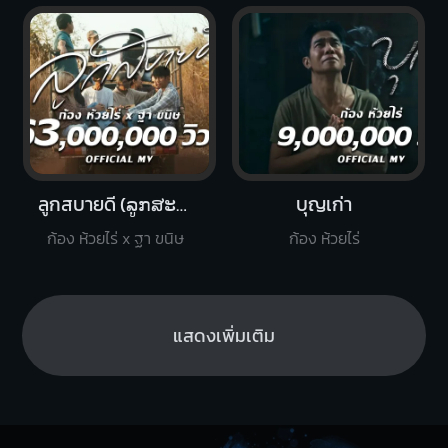
ลูกสบายดี (ລູກ​ສະ​ບາຍ​ດີ)
บุญเก่า
ก้อง ห้วยไร่ x ฐา ขนิษ
ก้อง ห้วยไร่
แสดงเพิ่มเติม