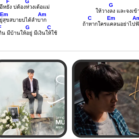
F
G
G
ีอีห
ยัง บ่ต้อง
ห่วงเด้อแม่
ให้วาง
ลง และจงเข้
Em
Am
C
Em
A
ู่
สุขสบายบ่ได้ลำบ
าก
ถ้า
หากใครแ
คลนอย่าไป
ฟ
F
G
C
กิน มีบ้านให้
อยู่ มีเงินใ
ห้ใช้