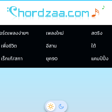
อร์ดเพลงง่ายๆ
เพลงใหม่
สตริง
เพื่อชีวิต
อีสาน
ใต้
เร็กเก้/สกา
ยุค90
แคมป์ปิ้ง