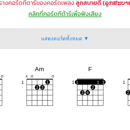
รางคอร์ดกีตาร์ของคอร์ดเพลง
ลูกสบายดี (ລູກ​ສະ​ບາຍ
คลิกที่คอร์ดกีต้าร์เพื่อฟังเสียง
แสดงคอร์ดทั้งหมด ▼
Am
F
O
X
O
O
1
1
1
1
1
1
1
2
3
2
3
4
2
Em