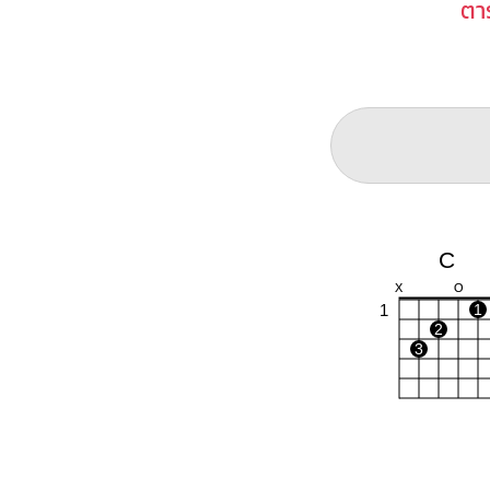
ตา
C
X
O
1
1
2
3