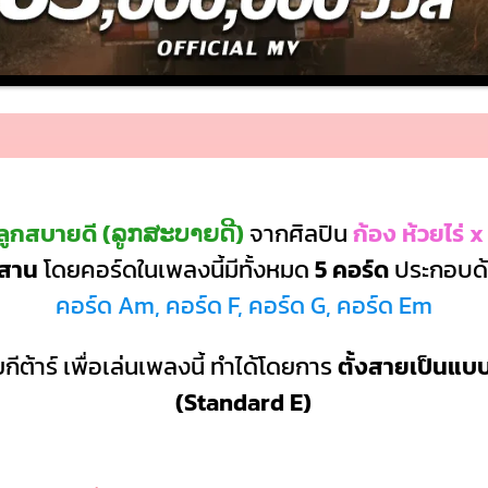
ูกสบายดี (ລູກ​ສະ​ບາຍ​ດີ)
จากศิลปิน
ก้อง ห้วยไร่ x
ีสาน
โดยคอร์ดในเพลงนี้มีทั้งหมด
5 คอร์ด
ประกอบด
คอร์ด Am, คอร์ด F, คอร์ด G, คอร์ด Em
กีต้าร์ เพื่อเล่นเพลงนี้ ทำได้โดยการ
ตั้งสายเป็นแ
(Standard E)