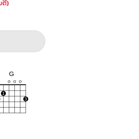
​ດີ)
G
O
O
O
1
3