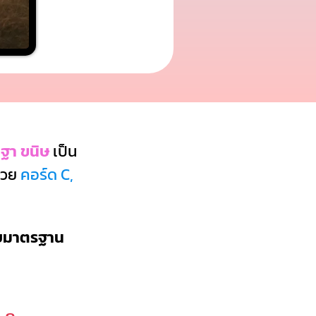
 ฐา ขนิษ
เป็น
้วย
คอร์ด C,
บบมาตรฐาน