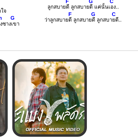
F
G
C
ลูกสบาย
ดี ลูกสบาย
ดี แค่นั้นเ
อง..
าใจ
F
G
C
m
G
ว่าลูกสบาย
ดี ลูกสบาย
ดี ลูกสบา
ยดี..
ังซาง
เขา