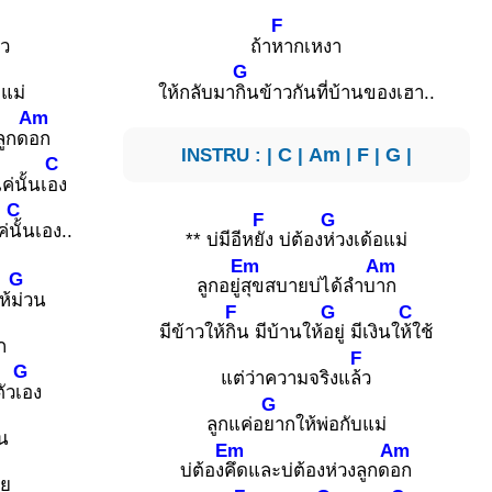
F
้ว
ถ้า
หากเหงา
G
บแม่
ให้กลับมา
กินข้าวกันที่บ้านของเฮา..
Am
ลูกด
อก
INSTRU : |
C
|
Am
|
F
|
G
|
C
ค่นั้นเ
อง
C
F
G
ค่
นั้นเอง..
** บ่มีอีห
ยัง บ่ต้อง
ห่วงเด้อแม่
Em
Am
G
ลูกอยู่
สุขสบายบ่ได้ลำบ
าก
ห้
ม่วน
F
G
C
มีข้าวให้
กิน มีบ้านให้
อยู่ มีเงินใ
ห้ใช้
ก
F
G
แต่ว่าความจริงแ
ล้ว
ัว
เอง
G
ลูกแค่อ
ยากให้พ่อกับแม่
น
Em
Am
บ่ต้อง
คึดและบ่ต้องห่วงลูกด
อก
าย