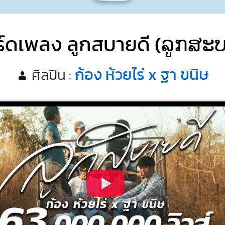
์ดเพลง ลูกสบายดี (ລູກ​ສະ​ບ
ก้อง ห้วยไร่ x ฐา ขนิษ
ศิลปิน :