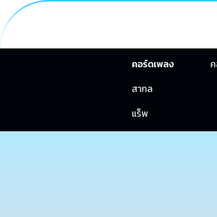
คอร์ดเพลง
ค
สากล
แร็พ