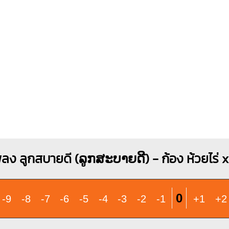
O
O
O
O
1
2
3
ง ลูกสบายดี (ລູກ​ສະ​ບາຍ​ດີ) - ก้อง ห้วยไร่ 
0
-9
-8
-7
-6
-5
-4
-3
-2
-1
+1
+2