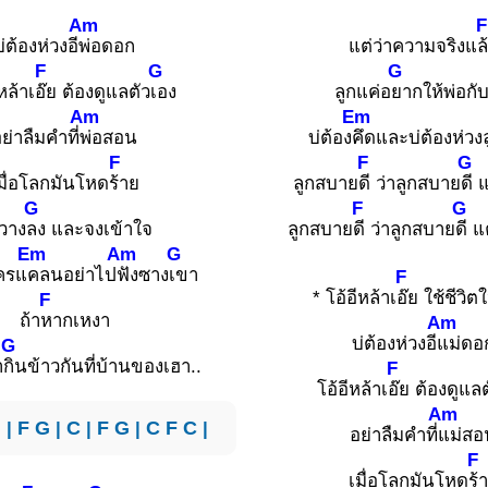
Am
F
บ่ต้องห่วงอี
พ่อดอก
แต่ว่าความจริงแ
ล
F
G
G
หล้าเ
อ๊ย ต้องดูแลตัว
เอง
ลูกแค่อ
ยากให้พ่อกั
Am
Em
ย่าลืมคำที่
พ่อสอน
บ่ต้อง
คึดและบ่ต้องห่วง
F
F
G
มื่อโลกมันโหด
ร้าย
ลูกสบาย
ดี ว่าลูกสบาย
ดี แ
G
F
G
้วาง
ลง และจงเข้าใจ
ลูกสบาย
ดี ว่าลูกสบาย
ดี แ
Em
Am
G
ครแ
คลนอย่าไป
ฟังซาง
เขา
F
* โอ้อีหล้าเ
อ๊ย ใช้ชีวิตใ
F
ถ้า
หากเหงา
Am
บ่ต้องห่วงอี
แม่ดอ
G
า
กินข้าวกันที่บ้านของเฮา..
F
โอ้อีหล้าเ
อ๊ย ต้องดูแลต
Am
 |
F
G
|
C
|
F
G
|
C
F
C
|
อย่าลืมคำที่
แม่สอ
F
เมื่อโลกมันโหด
ร้