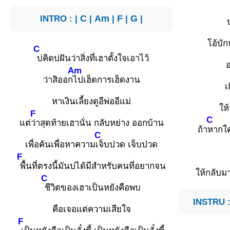
INTRO : |
C
|
Am
|
F
|
G
|
โอ้บัก
C
บ่คิดบ่ฝันว่าสิ่งที่เฮาตั้งใจเอาไว้
อ
Am
ว่าสิออก
ไปเฮ็ดการเฮ็ดงาน
เ
หาเงินเลี้ยงดูอีพ่ออีแม่
ให
F
C
แต่
ว่าสุดท้ายเฮานั่น กลับหย่าง ออกบ้าน
ถ้า
หากใ
C
เพื่อค้นเพื่อหาความ
เจ็บปวด เจ็บปวด
F
พื้นที่ตรงนี้มันบ่ได้มีสำหรับคนที่อยากจน
ให้กลับม
C
ชีวิตของเฮาเป็นหยังคือพบ
INSTRU :
คือเจอแต่ความเสียใจ
F