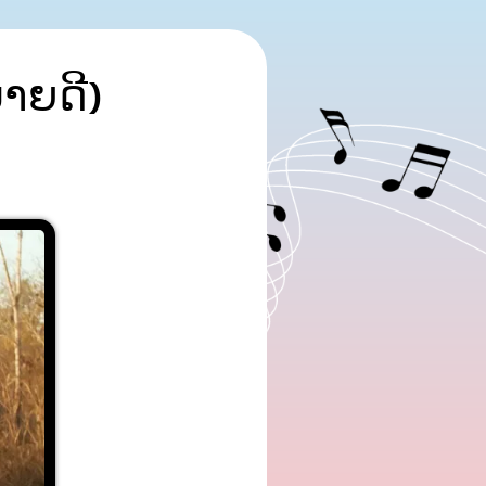
າຍ​ດີ)