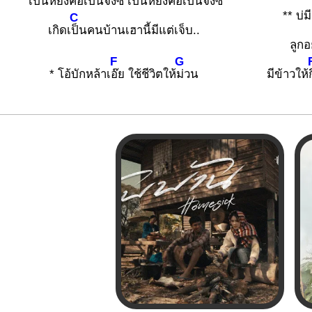
เป็นหยังคือเป็นจั๋งซี้ เป็นหยังคือเป็นจั๋งซี้
** บ่ม
C
เกิดเ
ป็นคนบ้านเฮานี้มีแต่เจ็บ..
ลูกอย
F
G
* โอ้บักหล้าเ
อ๊ย ใช้ชีวิตให้
ม่วน
มีข้าวให้