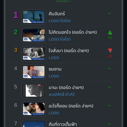
-
1
คืนจันทร์
LOSO (โลโซ)
▲
2
ไม่คิดนอกใจ (คอร์ด ง่ายๆ)
+1
LOSO (โลโซ)
▼
3
ใจสั่งมา (คอร์ด ง่ายๆ)
-1
LOSO
-
4
ซมซาน
LOSO
-
5
มานะ (คอร์ด ง่ายๆ)
พงษ์สิทธิ์ คำภีร์
-
6
อะไรก็ยอม (คอร์ด ง่ายๆ)
LOSO
-
7
คืนที่ดาวเต็มฟ้า