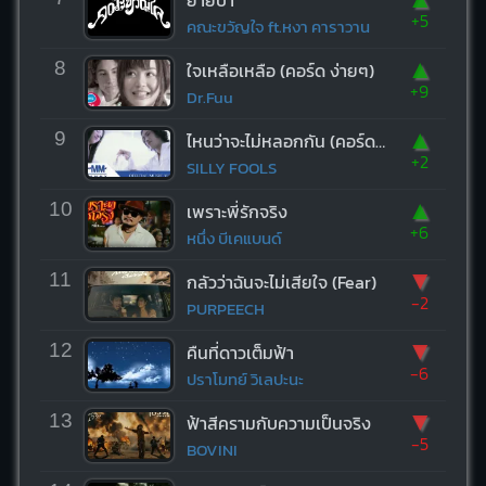
ย้ายป่า
+5
คณะขวัญใจ ft.หงา คาราวาน
▲
8
ใจเหลือเหลือ (คอร์ด ง่ายๆ)
+9
Dr.Fuu
▲
9
ไหนว่าจะไม่หลอกกัน (คอร์ด ง่ายๆ)
+2
SILLY FOOLS
▲
10
เพราะพี่รักจริง
+6
หนึ่ง บีเคแบนด์
▼
11
กลัวว่าฉันจะไม่เสียใจ (Fear)
-2
PURPEECH
▼
12
คืนที่ดาวเต็มฟ้า
-6
ปราโมทย์ วิเลปะนะ
▼
13
ฟ้าสีครามกับความเป็นจริง
-5
BOVINI