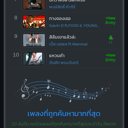
พงษ์สิทธิ์ คำภีร์
+New
8
ทางของเธอ
Entry
Gavin D ft.FIIXD & YOUNGOHM
▲
9
สิลืมเขาแล้วล่ะ
+1
เน็ค นฤพล ft.Wanmai
+New
10
แหวนคำ
Entry
ต้นฮัก พรมจันทร์
เพลงที่ถูกค้นหามากที่สุด
20 อันดับ คอร์ดเพลงที่ถูกค้นหามากที่สุดประจำวัน อัพเดท