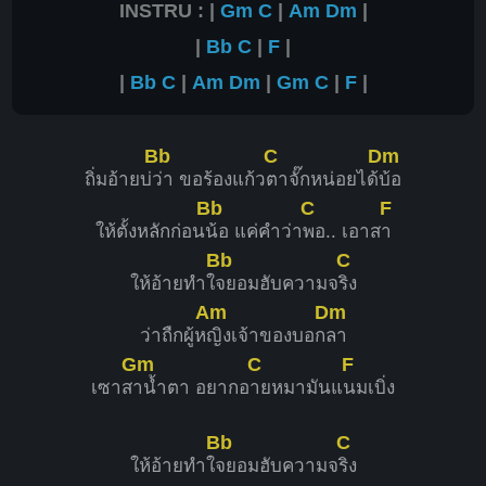
INSTRU : |
Gm
C
|
Am
Dm
|
|
Bb
C
|
F
|
|
Bb
C
|
Am
Dm
|
Gm
C
|
F
|
Bb
C
Dm
ถิ่มอ้ายบ่
ว่า ขอร้องแก้ว
ตาจั๊กหน่อยได้
บ้อ
Bb
C
F
ให้ตั้งหลักก่อน
น้อ แค่คำว่า
พอ.. เอาส
า
Bb
C
ให้อ้ายทำใ
จยอมฮับความจ
ริง
Am
Dm
ว่าถืกผู้ห
ญิงเจ้าของบอก
ลา
Gm
C
F
เซาส
าน้ำตา อยากอ
ายหมามันแ
นมเบิ่ง
Bb
C
ให้อ้ายทำใ
จยอมฮับความจ
ริง