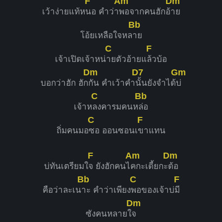
F
Am
Dm
เว้าง่ายแท้ห
นอ คำว่า
พอจากคนฮักอ้
าย
Bb
โอ้ยเหลือใจหล
าย
C
F
เจ้าเปิดเจ้าหน่
ายตัวอ้ายแ
ล้วบ้อ
Dm
D7
Gm
บอกว่าฮัก ฮัก
กัน คำเว้าคำ
นั้นยังจำได้
บ่
C
Bb
เจ้าห
ลงคารมคนห
ล่อ
C
F
ถิ่มคนมอ
ซอ ออนซอนเ
ขาแทน
F
Am
Dm
บ่ทันเตรียมใ
จ ยังฮักคนไ
คกะเดี้ยกะ
ด้อ
Bb
C
F
คือว่าละเน
าะ คำว่าเพียง
พอของเจ้าบ่
มี
Dm
ซังคนหลายใ
จ