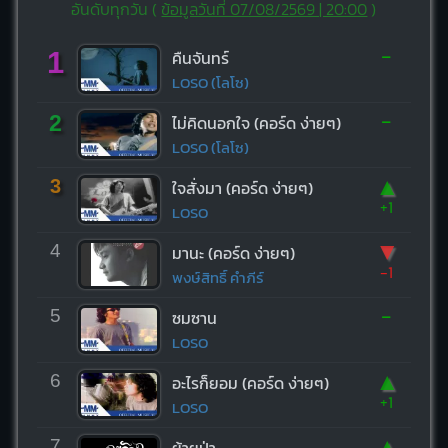
อันดับทุกวัน (
ข้อมูลวันที่ 07/08/2569 | 20:00
)
-
1
คืนจันทร์
LOSO (โลโซ)
-
2
ไม่คิดนอกใจ (คอร์ด ง่ายๆ)
LOSO (โลโซ)
▲
3
ใจสั่งมา (คอร์ด ง่ายๆ)
+1
LOSO
▼
4
มานะ (คอร์ด ง่ายๆ)
-1
พงษ์สิทธิ์ คำภีร์
-
5
ซมซาน
LOSO
▲
6
อะไรก็ยอม (คอร์ด ง่ายๆ)
+1
LOSO
▲
7