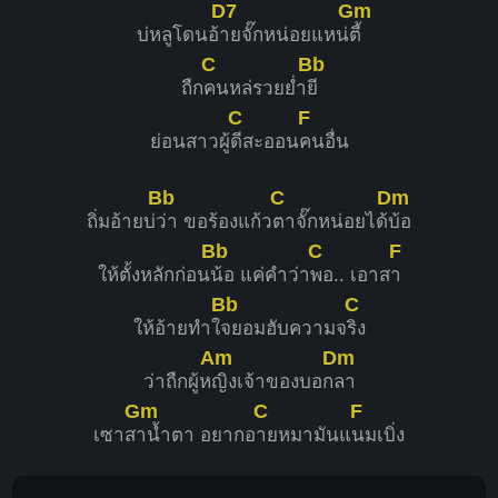
D7
Gm
บ่หลูโดนอ้
ายจั๊กหน่อยแหน่
ตี้
C
Bb
ถืก
คนหล่รวยย่ำ
ยี
C
F
ย่อนสาวผู้
ดีสะออน
คนอื่น
Bb
C
Dm
ถิ่มอ้ายบ่
ว่า ขอร้องแก้ว
ตาจั๊กหน่อยได้
บ้อ
Bb
C
F
ให้ตั้งหลักก่อน
น้อ แค่คำว่า
พอ.. เอาส
า
Bb
C
ให้อ้ายทำใ
จยอมฮับความจ
ริง
Am
Dm
ว่าถืกผู้ห
ญิงเจ้าของบอก
ลา
Gm
C
F
เซาส
าน้ำตา อยากอ
ายหมามันแ
นมเบิ่ง