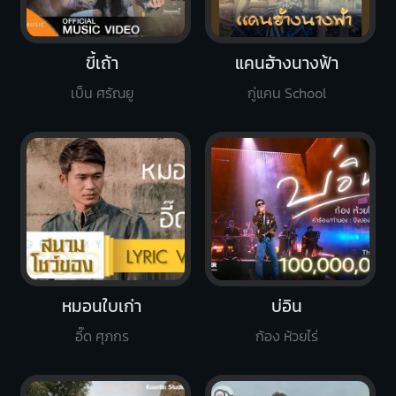
ขี้เถ้า
แคนฮ้างนางฟ้า
เบ็น ศรัณยู
กู่แคน School
หมอนใบเก่า
บ่อิน
อี๊ด ศุภกร
ก้อง ห้วยไร่