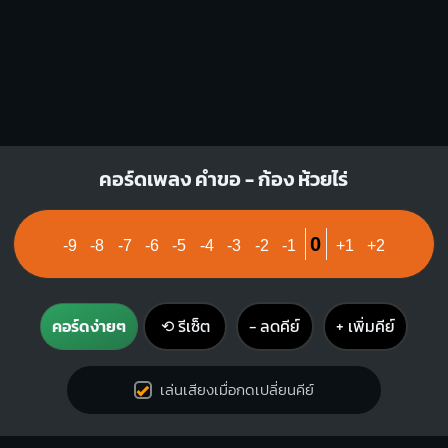
X
X
O
1
1
2
3
คอร์ดเพลง คำขอ - ก้อง ห้วยไร่
0
-9
-8
-7
-6
-5
-4
-3
-2
-1
+1
+2
คอร์ดง่ายๆ
⟲ รีเซ็ต
− ลดคีย์
+ เพิ่มคีย์
เล่นเสียงเมื่อกดเปลี่ยนคีย์