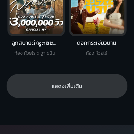
ลูกสบายดี (ລູກ​ສະ​ບາຍ​ດີ)
ดอกกระเจียวบาน
ก้อง ห้วยไร่ x ฐา ขนิษ
ก้อง ห้วยไร่
แสดงเพิ่มเติม