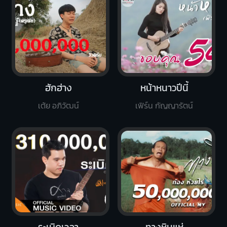
ฮักฮ่าง
หน้าหนาวปีนี้
เต้ย อภิวัฒน์
เฟิร์น กัญญารัตน์