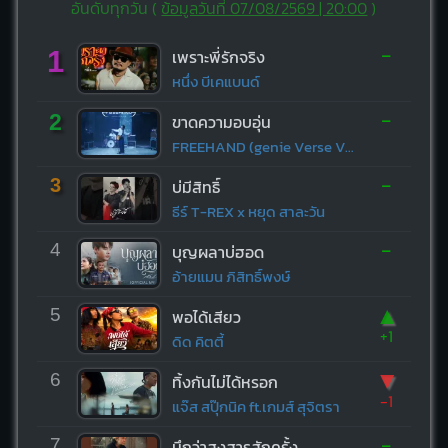
อันดับทุกวัน (
ข้อมูลวันที่ 07/08/2569 | 20:00
)
-
1
เพราะพี่รักจริง
หนึ่ง บีเคแบนด์
-
2
ขาดความอบอุ่น
FREEHAND (genie Verse Vol.1)
-
3
บ่มีสิทธิ์
ธีร์ T-REX x หยุด สาละวัน
-
4
บุญผลาบ่ฮอด
อ้ายแมน ภิสิทธิ์พงษ์
▲
5
พอได้เสียว
+1
ดิด คิตตี้
▼
6
ทิ้งกันไม่ได้หรอก
-1
แจ๊ส สปุ๊กนิค ft.เกมส์ สุจิตรา
-
7
นึกว่าสงสารสักครั้ง