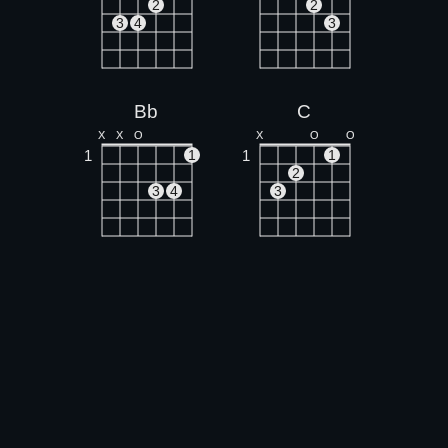
2
2
3
4
3
Bb
C
X
X
O
X
O
O
1
1
1
1
2
3
4
3
Am
Gm
X
O
O
O
O
1
1
1
1
2
3
2
3
4
D7