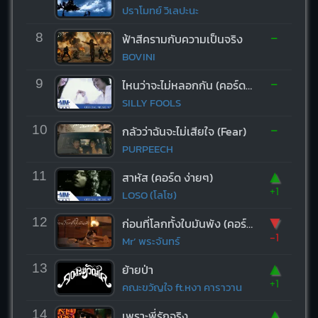
ปราโมทย์ วิเลปะนะ
-
8
ฟ้าสีครามกับความเป็นจริง
BOVINI
-
9
ไหนว่าจะไม่หลอกกัน (คอร์ด ง่ายๆ)
SILLY FOOLS
-
10
กลัวว่าฉันจะไม่เสียใจ (Fear)
PURPEECH
▲
11
สาหัส (คอร์ด ง่ายๆ)
+1
LOSO (โลโซ)
▼
12
ก่อนที่โลกทั้งใบมันพัง (คอร์ด ง่ายๆ)
-1
Mr’ พระจันทร์
▲
13
ย้ายป่า
+1
คณะขวัญใจ ft.หงา คาราวาน
▲
14
เพราะพี่รักจริง