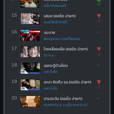
+5
หนึ่ง บีเคแบนด์
▼
15
เสมอ (คอร์ด ง่ายๆ)
-2
พงษ์สิทธิ์ คำภีร์
-
16
งมงาย
Bodyslam (บอดี้สแลม)
▼
17
ใจเหลือเหลือ (คอร์ด ง่ายๆ)
-2
Dr.Fuu
-
18
เธอจะรู้บ้างไหม
เสก โลโซ
▼
19
เหงา คิดถึง รอ (คอร์ด ง่ายๆ)
-2
เสก โลโซ
-
20
ตามตะวัน (คอร์ด ง่ายๆ)
NUM KALA x แอ๊ด คาราบาว