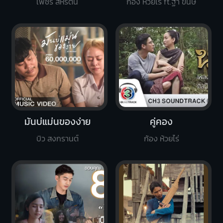
เพชร สหรัตน์
ก้อง ห้วยไร่ ft.ฐา ขนิษ
มันบ่แม่นของง่าย
คู่คอง
บิว สงกรานต์
ก้อง ห้วยไร่