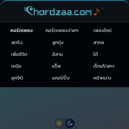
คอร์ดเพลง
คอร์ดเพลงง่ายๆ
เพลงใหม่
สตริง
ลูกทุ่ง
สากล
เพื่อชีวิต
อีสาน
ใต้
เหนือ
แร็พ
เร็กเก้/สกา
ยุค90
แคมป์ปิ้ง
หน้าหนาว