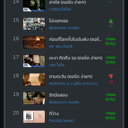
-
14
สาหัส (คอร์ด ง่ายๆ)
LOSO (โลโซ)
▲
15
ไม่บอกเธอ
+5
Bedroom Audio
+New
16
ก่อนที่โลกทั้งใบมันพัง (คอร์ด ง่ายๆ)
Entry
Mr’ พระจันทร์
+New
17
เหงา คิดถึง รอ (คอร์ด ง่ายๆ)
Entry
เสก โลโซ
▼
18
ตามตะวัน (คอร์ด ง่ายๆ)
-8
NUM KALA x แอ๊ด คาราบาว
+New
19
รักมือสอง
Entry
Bedroom Audio
+New
20
ที่ว่าง
Entry
PAUSE (พอส)