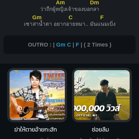
Am
Dm
ว่าถืกผู้ห
ญิงเจ้าของบอก
ลา
Gm
C
F
เซาส
าน้ำตา อยากอ
ายหมา.. มันแ
นมเบิ่ง
OUTRO : |
Gm
C
|
F
| ( 2 Times )
ฆ่าให้ตายอ้ายกะฮัก
ซ่อยลืม