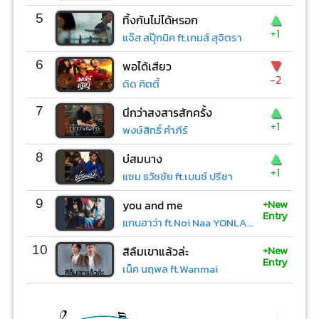
▲
5
ทิ้งกันไม่ได้หรอก
+1
แจ๊ส สปุ๊กนิค ft.เกมส์ สุจิตรา
▼
6
พอได้เสียว
-2
ดิด คิตตี้
▲
7
นึกว่าสงสารสักครั้ง
+1
พงษ์สิทธิ์ คำภีร์
▲
8
บ่สมนาง
+1
แซม ธวัชชัย ft.เบนซ์ ปรีชา
+New
9
you and me
Entry
แกนฮาว่า ft.Noi Naa YONLAPA
+New
10
สิลืมเขาแล้วล่ะ
Entry
เน็ค นฤพล ft.Wanmai