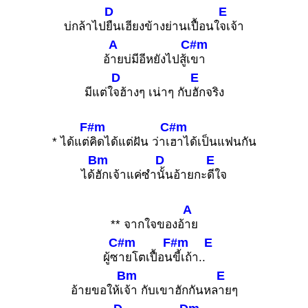
D
E
บ่กล้าไป
ยืนเฮียงข้างย่านเปื้อนใ
จเจ้า
A
C#m
อ้
ายบ่มีอีหยังไปสู้เ
ขา
D
E
มีแต่ใ
จฮ้างๆ เน่าๆ กับ
ฮักจริง
F#m
C#m
* ได้แต่
คิดได้แต่ฝัน ว่าเ
ฮาได้เป็นแฟนกัน
Bm
D
E
ได้
ฮักเจ้าแค่ซำ
นั้นอ้ายกะ
ดีใจ
A
** จากใจของอ้
าย
C#m
F#m
E
ผู้ซ
ายโตเปื้อน
ขี้เถ้า..
Bm
E
อ้ายขอให้เ
จ้า กับเขาฮักกันหล
ายๆ