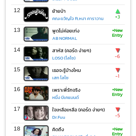
▲
12
ย้ายป่า
+3
คณะขวัญใจ ft.หงา คาราวาน
+New
13
พูดไม่ค่อยเก่ง
Entry
AB NORMAL
▼
14
สาหัส (คอร์ด ง่ายๆ)
-6
LOSO (โลโซ)
▼
15
เธอจะรู้บ้างไหม
-1
เสก โลโซ
+New
16
เพราะพี่รักจริง
Entry
หนึ่ง บีเคแบนด์
▼
17
ใจเหลือเหลือ (คอร์ด ง่ายๆ)
-5
Dr.Fuu
+New
18
คิดถึง
Entry