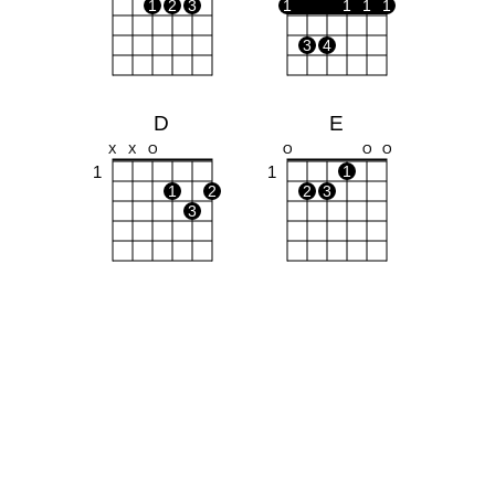
1
2
3
1
1
1
1
3
4
D
E
X
X
O
O
O
O
1
1
1
1
2
2
3
3
C#m
Bm
X
X
O
X
1
1
1
2
3
1
1
2
3
4
Dm