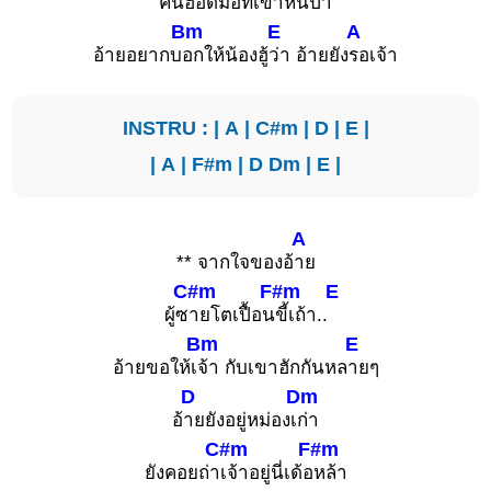
คันฮอด
มื้อที่เขาหนี
ป๋า
Bm
E
A
อ้ายอยากบ
อกให้น้องฮู้
ว่า อ้ายยัง
รอเจ้า
INSTRU : |
A
|
C#m
|
D
|
E
|
|
A
|
F#m
|
D
Dm
|
E
|
A
** จากใจของอ้
าย
C#m
F#m
E
ผู้ซ
ายโตเปื้อน
ขี้เถ้า..
Bm
E
อ้ายขอให้เ
จ้า กับเขาฮักกันหล
ายๆ
D
Dm
อ้
ายยังอยู่หม่องเ
ก่า
C#m
F#m
ยังคอยถ่า
เจ้าอยู่นี่เด้อ
หล้า