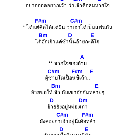
อยากกอดอยากเ
ว้า ว่าเ
จ้าคือลมห
ายใจ
F#m
C#m
* ได้แต่
คิดได้แต่ฝัน ว่าเ
ฮาได้เป็นแฟนกัน
Bm
D
E
ได้
ฮักเจ้าแค่ซำ
นั้นอ้ายกะ
ดีใจ
A
** จากใจของอ้
าย
C#m
F#m
E
ผู้ซ
ายโตเปื้อน
ขี้เถ้า..
Bm
E
อ้ายขอให้เ
จ้า กับเขาฮักกันหล
ายๆ
D
Dm
อ้
ายยังอยู่หม่องเ
ก่า
C#m
F#m
ยังคอยถ่า
เจ้าอยู่นี่เด้อ
หล้า
D
E