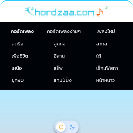
คอร์ดเพลง
คอร์ดเพลงง่ายๆ
เพลงใหม่
สตริง
ลูกทุ่ง
สากล
เพื่อชีวิต
อีสาน
ใต้
เหนือ
แร็พ
เร็กเก้/สกา
ยุค90
แคมป์ปิ้ง
หน้าหนาว