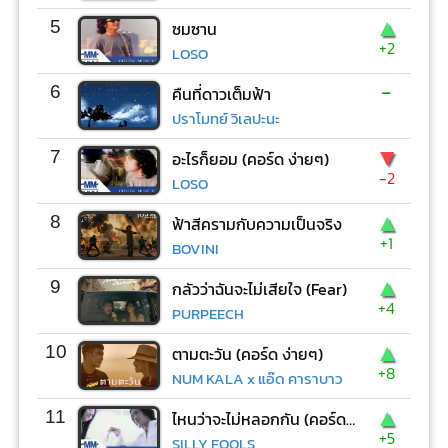
▲
5
ซมซาน
+2
LOSO
-
6
คืนที่ดาวเต็มฟ้า
ปราโมทย์ วิเลปะนะ
▼
7
อะไรก็ยอม (คอร์ด ง่ายๆ)
-2
LOSO
▲
8
ฟ้าสีครามกับความเป็นจริง
+1
BOVINI
▲
9
กลัวว่าฉันจะไม่เสียใจ (Fear)
+4
PURPEECH
▲
10
ตามตะวัน (คอร์ด ง่ายๆ)
+8
NUM KALA x แอ๊ด คาราบาว
▲
11
ไหนว่าจะไม่หลอกกัน (คอร์ด ง่ายๆ)
+5
SILLY FOOLS