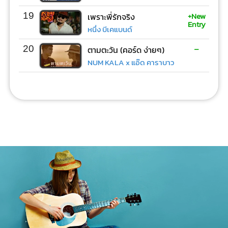
+New
19
เพราะพี่รักจริง
Entry
หนึ่ง บีเคแบนด์
-
20
ตามตะวัน (คอร์ด ง่ายๆ)
NUM KALA x แอ๊ด คาราบาว