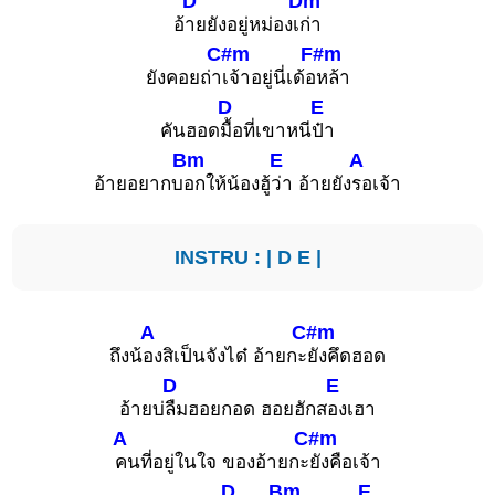
D
Dm
อ้
ายยังอยู่หม่องเ
ก่า
C#m
F#m
ยังคอยถ่า
เจ้าอยู่นี่เด้อ
หล้า
D
E
คันฮอด
มื้อที่เขาหนี
ป๋า
Bm
E
A
อ้ายอยากบ
อกให้น้องฮู้
ว่า อ้ายยัง
รอเจ้า
INSTRU : |
D
E
|
A
C#m
ถึงน้
องสิเป็นจังได๋ อ้ายกะ
ยังคึดฮอด
D
E
อ้ายบ่
ลืมฮอยกอด ฮอยฮักส
องเฮา
A
C#m
คนที่อยู่ในใจ ของอ้ายกะ
ยังคือเจ้า
D
Bm
E