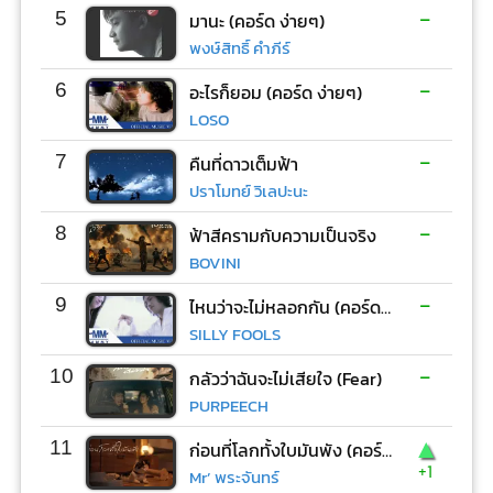
-
5
มานะ (คอร์ด ง่ายๆ)
พงษ์สิทธิ์ คำภีร์
-
6
อะไรก็ยอม (คอร์ด ง่ายๆ)
LOSO
-
7
คืนที่ดาวเต็มฟ้า
ปราโมทย์ วิเลปะนะ
-
8
ฟ้าสีครามกับความเป็นจริง
BOVINI
-
9
ไหนว่าจะไม่หลอกกัน (คอร์ด ง่ายๆ)
SILLY FOOLS
-
10
กลัวว่าฉันจะไม่เสียใจ (Fear)
PURPEECH
▲
11
ก่อนที่โลกทั้งใบมันพัง (คอร์ด ง่ายๆ)
+1
Mr’ พระจันทร์