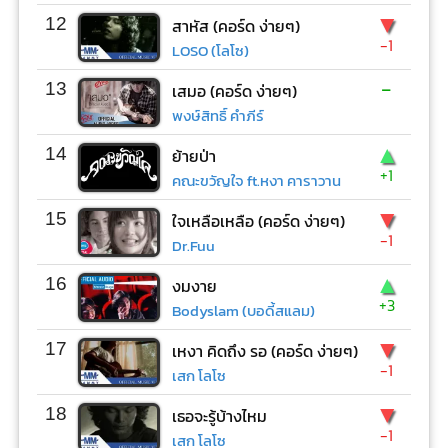
▼
12
สาหัส (คอร์ด ง่ายๆ)
-1
LOSO (โลโซ)
-
13
เสมอ (คอร์ด ง่ายๆ)
พงษ์สิทธิ์ คำภีร์
▲
14
ย้ายป่า
+1
คณะขวัญใจ ft.หงา คาราวาน
▼
15
ใจเหลือเหลือ (คอร์ด ง่ายๆ)
-1
Dr.Fuu
▲
16
งมงาย
+3
Bodyslam (บอดี้สแลม)
▼
17
เหงา คิดถึง รอ (คอร์ด ง่ายๆ)
-1
เสก โลโซ
▼
18
เธอจะรู้บ้างไหม
-1
เสก โลโซ