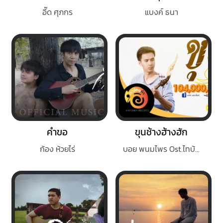
อี๊ด ศุภกร
แบงค์ ธนา
คำขอ
ขุนช้างฮ้างฮัก
ก้อง ห้วยไร่
บอย พนมไพร Ost.ไทบ้านเดอะซีรีส์