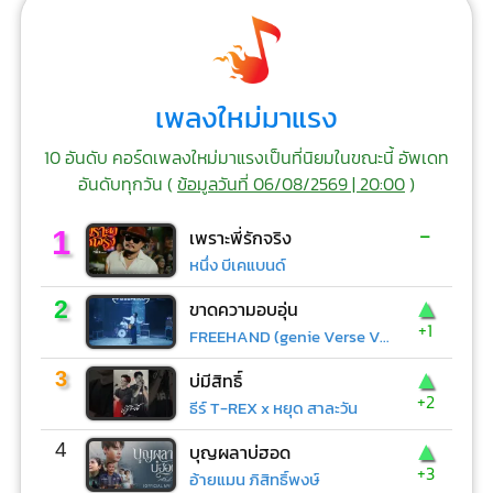
เพลงใหม่มาแรง
10 อันดับ คอร์ดเพลงใหม่มาแรงเป็นที่นิยมในขณะนี้ อัพเดท
อันดับทุกวัน (
ข้อมูลวันที่ 06/08/2569 | 20:00
)
-
1
เพราะพี่รักจริง
หนึ่ง บีเคแบนด์
▲
2
ขาดความอบอุ่น
+1
FREEHAND (genie Verse Vol.1)
▲
3
บ่มีสิทธิ์
+2
ธีร์ T-REX x หยุด สาละวัน
▲
4
บุญผลาบ่ฮอด
+3
อ้ายแมน ภิสิทธิ์พงษ์