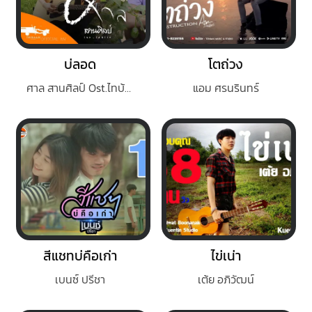
บ่ลอด
โตถ่วง
ศาล สานศิลป์ Ost.ไทบ้านเดอะซีรี่ส์
แอม ศรนรินทร์
สีแชทบ่คือเก่า
ไข่เน่า
เบนซ์ ปรีชา
เต้ย อภิวัฒน์