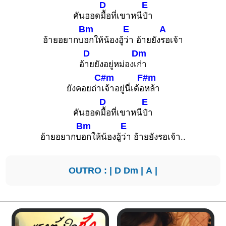
D
E
คันฮอด
มื้อที่เขาหนี
ป๋า
Bm
E
A
อ้ายอยากบ
อกให้น้องฮู้
ว่า อ้ายยัง
รอเจ้า
D
Dm
อ้
ายยังอยู่หม่องเ
ก่า
C#m
F#m
ยังคอยถ่า
เจ้าอยู่นี่เด้อ
หล้า
D
E
คันฮอด
มื้อที่เขาหนี
ป๋า
Bm
E
อ้ายอยากบ
อกให้น้องฮู้
ว่า อ้ายยังรอเจ้า..
OUTRO : |
D
Dm
|
A
|