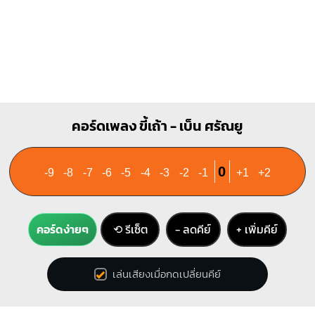
X
X
O
1
1
2
3
คอร์ดเพลง ขี้เถ้า - เบ็น ศรัณยู
0
-9
-8
-7
-6
-5
-4
-3
-2
-1
+1
+2
คอร์ดง่ายๆ
⟲ รีเซ็ต
− ลดคีย์
+ เพิ่มคีย์
เล่นเสียงเมื่อกดเปลี่ยนคีย์