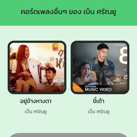
คอร์ดเพลงอื่นๆ ของ เบ็น ศรัณยู
อยู่ข้างหางตา
ขี้เถ้า
เบ็น ศรัณยู
เบ็น ศรัณยู