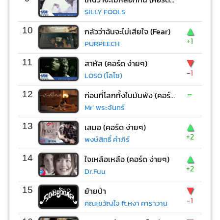
SILLY FOOLS
▲
10
กลัวว่าฉันจะไม่เสียใจ (Fear)
+1
PURPEECH
▼
11
สาหัส (คอร์ด ง่ายๆ)
-1
LOSO (โลโซ)
-
12
ก่อนที่โลกทั้งใบมันพัง (คอร์ด ง่ายๆ)
Mr’ พระจันทร์
▲
13
เสมอ (คอร์ด ง่ายๆ)
+2
พงษ์สิทธิ์ คำภีร์
▲
14
ใจเหลือเหลือ (คอร์ด ง่ายๆ)
+2
Dr.Fuu
▼
15
ย้ายป่า
-1
คณะขวัญใจ ft.หงา คาราวาน