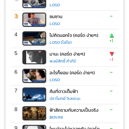
LOSO
-
3
ซมซาน
LOSO
▲
4
ไม่คิดนอกใจ (คอร์ด ง่ายๆ)
+1
LOSO (โลโซ)
▼
5
มานะ (คอร์ด ง่ายๆ)
-1
พงษ์สิทธิ์ คำภีร์
-
6
อะไรก็ยอม (คอร์ด ง่ายๆ)
LOSO
-
7
คืนที่ดาวเต็มฟ้า
ปราโมทย์ วิเลปะนะ
-
8
ฟ้าสีครามกับความเป็นจริง
BOVINI
-
9
ไหนว่าจะไม่หลอกกัน (คอร์ด ง่ายๆ)