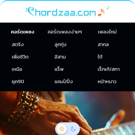
คอร์ดเพลง
คอร์ดเพลงง่ายๆ
เพลงใหม่
สตริง
ลูกทุ่ง
สากล
เพื่อชีวิต
อีสาน
ใต้
เหนือ
แร็พ
เร็กเก้/สกา
ยุค90
แคมป์ปิ้ง
หน้าหนาว