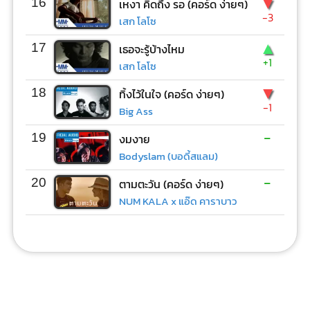
▼
16
เหงา คิดถึง รอ (คอร์ด ง่ายๆ)
-3
เสก โลโซ
▲
17
เธอจะรู้บ้างไหม
+1
เสก โลโซ
▼
18
ทิ้งไว้ในใจ (คอร์ด ง่ายๆ)
-1
Big Ass
-
19
งมงาย
Bodyslam (บอดี้สแลม)
-
20
ตามตะวัน (คอร์ด ง่ายๆ)
NUM KALA x แอ๊ด คาราบาว