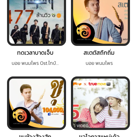
ทดเวลาบาดเจ็บ
สเตตัสถืกถิ่ม
บอย พนมไพร Ost.ไทบ้านเดอะซีรีส์
บอย พนมไพร
ขุนช้างฮ้างฮัก
ขอโอกาสแหน่เด้อ