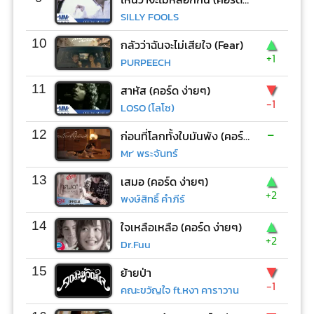
SILLY FOOLS
▲
10
กลัวว่าฉันจะไม่เสียใจ (Fear)
+1
PURPEECH
▼
11
สาหัส (คอร์ด ง่ายๆ)
-1
LOSO (โลโซ)
-
12
ก่อนที่โลกทั้งใบมันพัง (คอร์ด ง่ายๆ)
Mr’ พระจันทร์
▲
13
เสมอ (คอร์ด ง่ายๆ)
+2
พงษ์สิทธิ์ คำภีร์
▲
14
ใจเหลือเหลือ (คอร์ด ง่ายๆ)
+2
Dr.Fuu
▼
15
ย้ายป่า
-1
คณะขวัญใจ ft.หงา คาราวาน