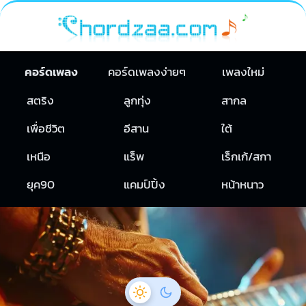
คอร์ดเพลง
คอร์ดเพลงง่ายๆ
เพลงใหม่
สตริง
ลูกทุ่ง
สากล
เพื่อชีวิต
อีสาน
ใต้
เหนือ
แร็พ
เร็กเก้/สกา
ยุค90
แคมป์ปิ้ง
หน้าหนาว