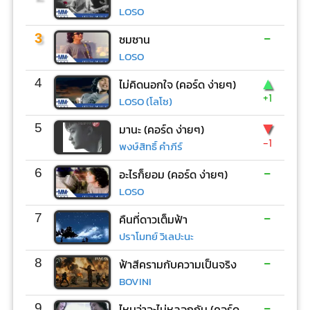
LOSO
-
3
ซมซาน
LOSO
▲
4
ไม่คิดนอกใจ (คอร์ด ง่ายๆ)
+1
LOSO (โลโซ)
▼
5
มานะ (คอร์ด ง่ายๆ)
-1
พงษ์สิทธิ์ คำภีร์
-
6
อะไรก็ยอม (คอร์ด ง่ายๆ)
LOSO
-
7
คืนที่ดาวเต็มฟ้า
ปราโมทย์ วิเลปะนะ
-
8
ฟ้าสีครามกับความเป็นจริง
BOVINI
-
9
ไหนว่าจะไม่หลอกกัน (คอร์ด ง่ายๆ)