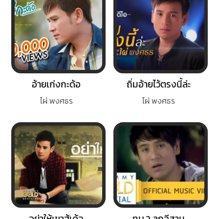
อ้ายเก่งกะด้อ
ถิ่มอ้ายไว้ตรงนี้ล่ะ
ไผ่ พงศธร
ไผ่ พงศธร
อย่าให้เขาฮู้เด้อ
ทบ.2 ลูกอีสาน