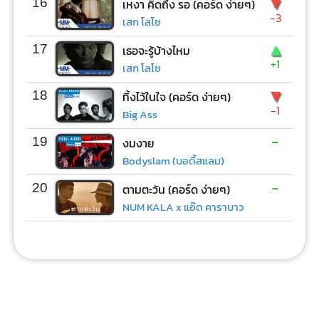
▼
16
เหงา คิดถึง รอ (คอร์ด ง่ายๆ)
-3
เสก โลโซ
▲
17
เธอจะรู้บ้างไหม
+1
เสก โลโซ
▼
18
ทิ้งไว้ในใจ (คอร์ด ง่ายๆ)
-1
Big Ass
-
19
งมงาย
Bodyslam (บอดี้สแลม)
-
20
ตามตะวัน (คอร์ด ง่ายๆ)
NUM KALA x แอ๊ด คาราบาว