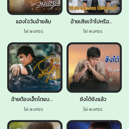
แฮงใจวันอ้ายล้ม
อ้ายเสียเจ้าไปหรือยัง
ไผ่ พงศธร
ไผ่ พงศธร
อ้ายต้องเฮ็ดโตแบบใด๋
ซังได้ซังแล้ว
ไผ่ พงศธร
ไผ่ พงศธร