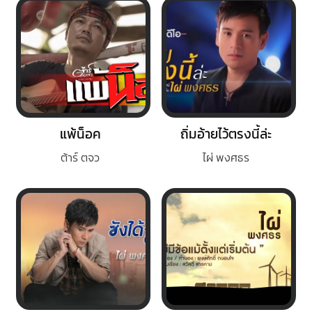
แพ้น็อค
ถิ่มอ้ายไว้ตรงนี้ล่ะ
ต้าร์ ตจว
ไผ่ พงศธร