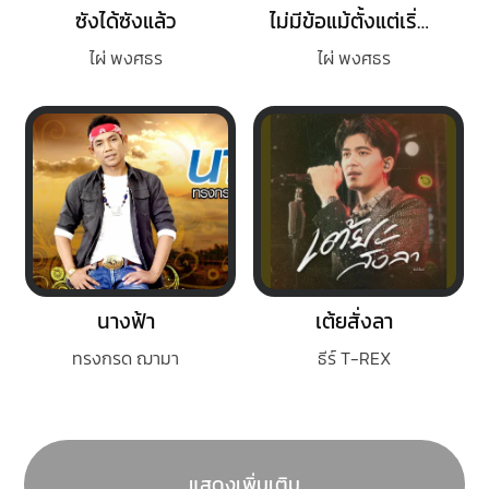
ซังได้ซังแล้ว
ไม่มีข้อแม้ตั้งแต่เริ่มต้น
ไผ่ พงศธร
ไผ่ พงศธร
นางฟ้า
เต้ยสั่งลา
ทรงกรด ฌามา
ธีร์ T-REX
แสดงเพิ่มเติม