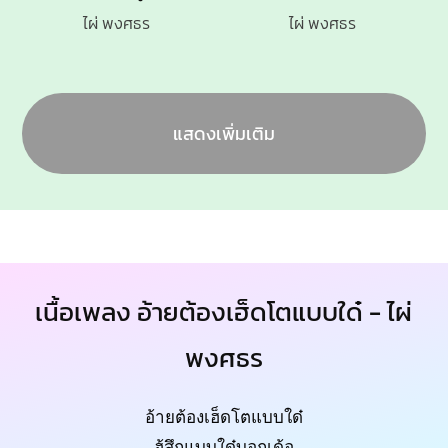
ไผ่ พงศธร
ไผ่ พงศธร
แสดงเพิ่มเติม
เนื้อเพลง อ้ายต้องเฮ็ดโตแบบใด๋ - ไผ่
พงศธร
อ้ายต้องเฮ็ดโตแบบใด๋
ฮู้สึกแบบใด๋บอกเด้อ