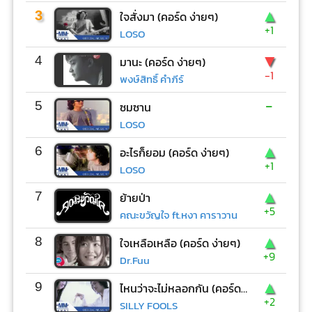
▲
3
ใจสั่งมา (คอร์ด ง่ายๆ)
+1
LOSO
▼
4
มานะ (คอร์ด ง่ายๆ)
-1
พงษ์สิทธิ์ คำภีร์
-
5
ซมซาน
LOSO
▲
6
อะไรก็ยอม (คอร์ด ง่ายๆ)
+1
LOSO
▲
7
ย้ายป่า
+5
คณะขวัญใจ ft.หงา คาราวาน
▲
8
ใจเหลือเหลือ (คอร์ด ง่ายๆ)
+9
Dr.Fuu
▲
9
ไหนว่าจะไม่หลอกกัน (คอร์ด ง่ายๆ)
+2
SILLY FOOLS