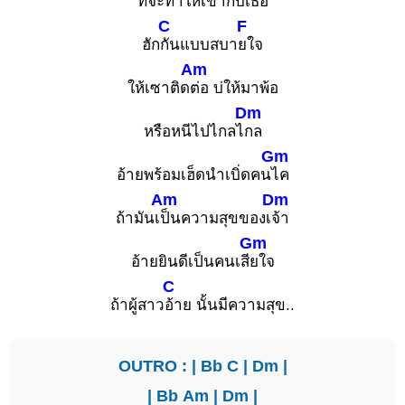
ที่จะทำให้เขากับเ
ธอ
C
F
ฮัก
กันแบบสบา
ยใจ
Am
ให้เซาติด
ต่อ บ่ให้มาพ้อ
Dm
หรือหนีไปไกลไ
กล
Gm
อ้ายพร้อมเฮ็ดนำเบิ่ดคน
ไค
Am
Dm
ถ้ามันเ
ป็นความสุขของเ
จ้า
Gm
อ้ายยินดีเป็นคนเสี
ยใจ
C
ถ้าผู้สาว
อ้าย นั้นมีความสุข..
OUTRO : |
Bb
C
|
Dm
|
|
Bb
Am
|
Dm
|