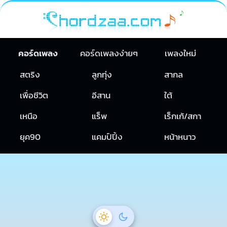
คอร์ดเพลง
คอร์ดเพลงง่ายๆ
เพลงใหม่
สตริง
ลูกทุ่ง
สากล
เพื่อชีวิต
อีสาน
ใต้
เหนือ
แร็พ
เร็กเก้/สกา
ยุค90
แคมป์ปิ้ง
หน้าหนาว