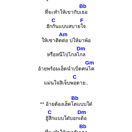
Bb
ที่จะทำให้เขากับเ
ธอ
C
F
ฮัก
กันแบบสบาย
ใจ
Am
ให้เซาติด
ต่อ บ่ให้มาพ้อ
Dm
หรือหนีไปไกลไ
กล
Gm
อ้ายพร้อมเฮ็ดนำเบิ่ดคน
ไค
C
แม่นใจสิเจ็บพ
อตาย..
Bb
** อ้ายต้องเฮ็ดโ
ตแบบใด๋
C
Dm
ฮู้
สึกแบบใด๋บอกเ
ด้อ
Bb