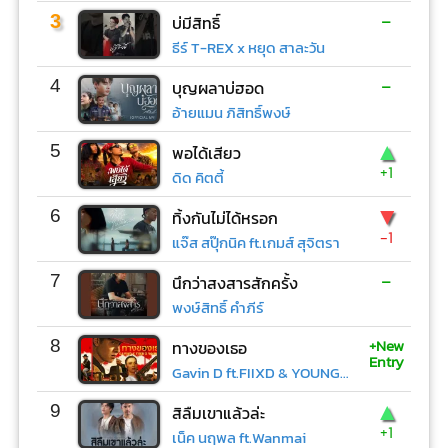
-
3
บ่มีสิทธิ์
ธีร์ T-REX x หยุด สาละวัน
-
4
บุญผลาบ่ฮอด
อ้ายแมน ภิสิทธิ์พงษ์
▲
5
พอได้เสียว
+1
ดิด คิตตี้
▼
6
ทิ้งกันไม่ได้หรอก
-1
แจ๊ส สปุ๊กนิค ft.เกมส์ สุจิตรา
-
7
นึกว่าสงสารสักครั้ง
พงษ์สิทธิ์ คำภีร์
+New
8
ทางของเธอ
Entry
Gavin D ft.FIIXD & YOUNGOHM
▲
9
สิลืมเขาแล้วล่ะ
+1
เน็ค นฤพล ft.Wanmai