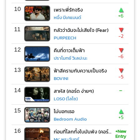
▲
10
เพราะพี่รักจริง
+6
หนึ่ง บีเคแบนด์
▼
11
กลัวว่าฉันจะไม่เสียใจ (Fear)
-2
PURPEECH
▼
12
คืนที่ดาวเต็มฟ้า
-6
ปราโมทย์ วิเลปะนะ
▼
13
ฟ้าสีครามกับความเป็นจริง
-5
BOVINI
-
14
สาหัส (คอร์ด ง่ายๆ)
LOSO (โลโซ)
▲
15
ไม่บอกเธอ
+5
Bedroom Audio
+New
16
ก่อนที่โลกทั้งใบมันพัง (คอร์ด ง่ายๆ)
Entry
Mr’ พระจันทร์