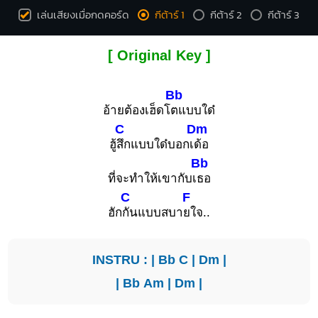
เล่นเสียงเมื่อกดคอร์ด
กีต้าร์ 1
กีต้าร์ 2
กีต้าร์ 3
[ Original Key ]
Bb
อ้ายต้องเฮ็ดโ
ตแบบใด๋
C
Dm
ฮู้
สึกแบบใด๋บอกเ
ด้อ
Bb
ที่จะทำให้เขากับเ
ธอ
C
F
ฮัก
กันแบบสบา
ยใจ..
INSTRU : |
Bb
C
|
Dm
|
|
Bb
Am
|
Dm
|