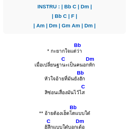
INSTRU : |
Bb
C
|
Dm
|
|
Bb
C
|
F
|
|
Am
|
Dm
|
Gm
Am
|
Dm
|
Bb
* กะยากใจแต่
ว่า
C
Dm
เมื่อเปลี่ยนฐา
นะเป็นคนอก
หัก
Bb
หัวใจอ้ายที่มันยัง
ฮัก
C
สิซ่อนเสื่องมันไว้ไ
ส
Bb
** อ้ายต้องเฮ็ดโ
ตแบบใด๋
C
Dm
ฮู้
สึกแบบใด๋บอกเ
ด้อ