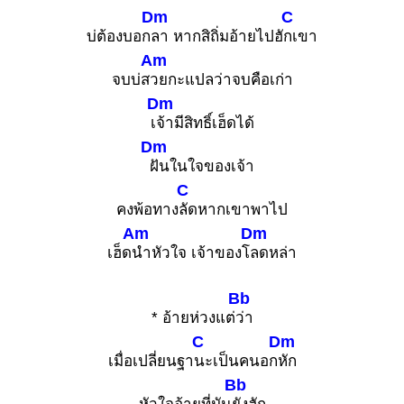
Dm
C
บ่ต้องบอก
ลา หากสิถิ่มอ้ายไปฮั
กเขา
Am
จบบ่ส
วยกะแปลว่าจบคือเก่า
Dm
เ
จ้ามีสิทธิ์เฮ็ดได้
Dm
ฝันในใจของเจ้า
C
คงพ้อทาง
ลัดหากเขาพาไป
Am
Dm
เฮ็ด
นำหัวใจ เจ้าของโ
ลดหล่า
Bb
* อ้ายห่วงแต่
ว่า
C
Dm
เมื่อเปลี่ยนฐา
นะเป็นคนอก
หัก
Bb