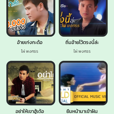
อ้ายเก่งกะด้อ
ถิ่มอ้ายไว้ตรงนี้ล่ะ
ไผ่ พงศธร
ไผ่ พงศธร
อย่าให้เขาฮู้เด้อ
ยืมหน้ามาเข้าฝัน