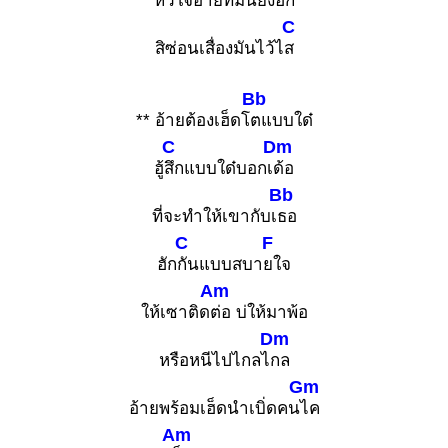
หัวใจอ้ายที่มัน
ยังฮัก
C
สิซ่อนเสื่องมันไว้ไ
ส
Bb
** อ้ายต้องเฮ็ดโ
ตแบบใด๋
C
Dm
ฮู้
สึกแบบใด๋บอกเ
ด้อ
Bb
ที่จะทำให้เขากับเ
ธอ
C
F
ฮัก
กันแบบสบา
ยใจ
Am
ให้เซาติด
ต่อ บ่ให้มาพ้อ
Dm
หรือหนีไปไกลไ
กล
Gm
อ้ายพร้อมเฮ็ดนำเบิ่ดคน
ไค
Am