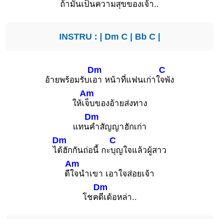
ถ้ามันเ
ป็นความสุขของเจ้า..
INSTRU : |
Dm
C
|
Bb
C
|
Dm
C
อ้ายพร้อมรับเ
อา หน้าที่แฟนเก่าใ
จพัง
Am
ให้เ
จ็บของอ้ายส่งทาง
Dm
แทน
คำสัญญาฮักเก่า
Dm
C
ไ
ด้ฮักกันถ่อนี้ กะ
บุญใจแล้วผู้สาว
Am
ดี
ใจนำเขา เอาใจส่อยเจ้า
Dm
โชค
ดีเด้อหล่า..