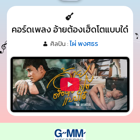
คอร์ดเพลง อ้ายต้องเฮ็ดโตแบบใด๋
ไผ่ พงศธร
ศิลปิน :