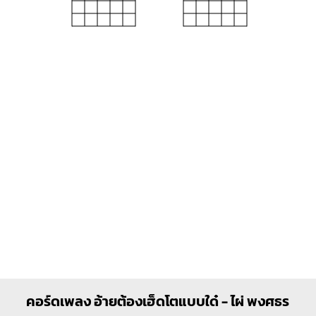
Am
Gm
X
O
O
O
O
1
1
1
1
2
3
2
3
4
คอร์ดเพลง อ้ายต้องเฮ็ดโตแบบใด๋ - ไผ่ พงศธร