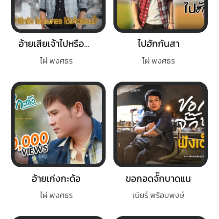
อ้ายเสียเจ้าไปหรือยัง
ไปฮักกันสา
ไผ่ พงศธร
ไผ่ พงศธร
อ้ายเก่งกะด้อ
ขอกอดจั๊กบาดแน
ไผ่ พงศธร
เบียร์ พร้อมพงษ์