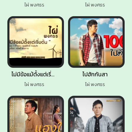
ไผ่ พงศธร
ไผ่ พงศธร
ไม่มีข้อแม้ตั้งแต่เริ่มต้น
ไปฮักกันสา
ไผ่ พงศธร
ไผ่ พงศธร