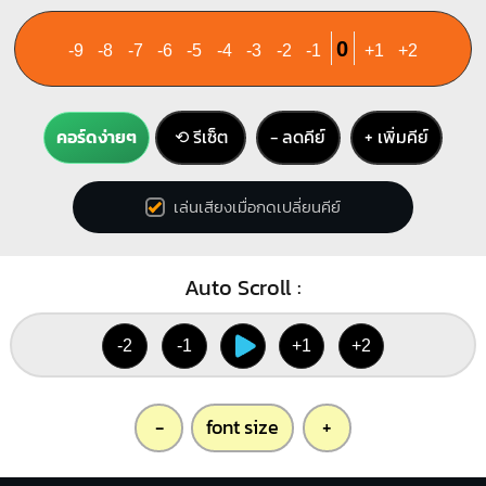
0
-9
-8
-7
-6
-5
-4
-3
-2
-1
+1
+2
คอร์ดง่ายๆ
⟲ รีเซ็ต
− ลดคีย์
+ เพิ่มคีย์
เล่นเสียงเมื่อกดเปลี่ยนคีย์
Auto Scroll :
-2
-1
+1
+2
-
font size
+