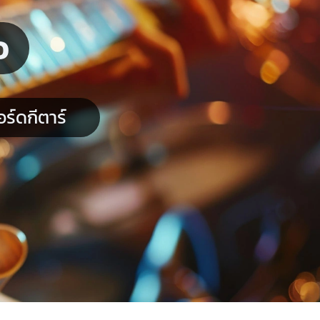
อ
ร์ดกีตาร์