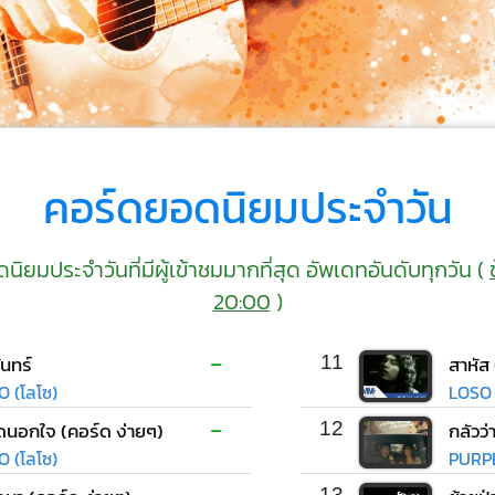
คอร์ดยอดนิยมประจำวัน
ยมประจำวันที่มีผู้เข้าชมมากที่สุด อัพเดทอันดับทุกวัน (
20:00
)
-
ันทร์
11
สาหัส
O (โลโซ)
LOSO 
-
ิดนอกใจ (คอร์ด ง่ายๆ)
12
กลัวว่
O (โลโซ)
PURP
13