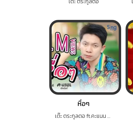
เต๊ะ ตระกูลตอ
หื่อๆ
เต๊ะ ตระกูลตอ ft.คะแนน นัจนันท์