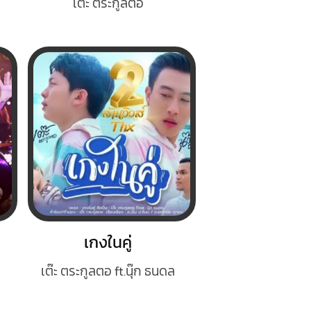
เต๊ะ ตระกูลตอ
เกงในคู่
เต๊ะ ตระกูลตอ ft.นุ๊ก ธนดล