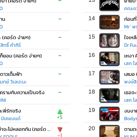
-
่งมา (คอร์ด ง่ายๆ)
ย้ายป่
O
คณะขว
-
าน
14
O
Mr’ พร
-
 (คอร์ด ง่ายๆ)
15
ใจเหล
ิทธิ์ คำภีร์
Dr.Fu
-
ก็ยอม (คอร์ด ง่ายๆ)
16
O
เสก โ
-
ี่ดาวเต็มฟ้า
17
เสมอ 
มทย์ วิเลปะนะ
พงษ์สิท
-
ีครามกับความเป็นจริง
18
เธอจะร
INI
เสก โ
▲
ะพี่รักจริง
19
งมงา
+5
ง บีเคแบนด์
Bodys
▼
ไหนว่าจะไม่หลอกกัน (คอร์ด ง่ายๆ)
20
ตามตะ
-1
LY FOOLS
NUM K