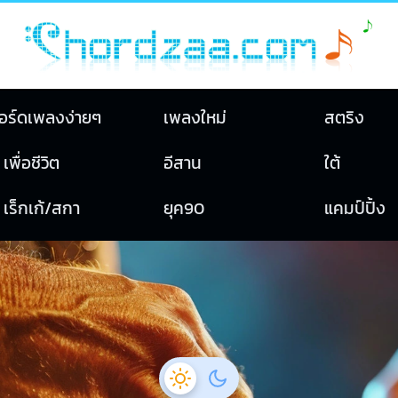
อร์ดเพลงง่ายๆ
เพลงใหม่
สตริง
เพื่อชีวิต
อีสาน
ใต้
เร็กเก้/สกา
ยุค90
แคมป์ปิ้ง