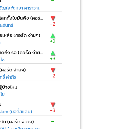
-
า
ัญใจ ft.หงา คาราวาน
▼
ก่อนที่โลกทั้งใบมันพัง (คอร์ด ง่ายๆ)
-2
ะจันทร์
▲
ือเหลือ (คอร์ด ง่ายๆ)
+2
u
▲
เหงา คิดถึง รอ (คอร์ด ง่ายๆ)
+3
ลโซ
▼
(คอร์ด ง่ายๆ)
-2
ธิ์ คำภีร์
-
ู้บ้างไหม
ลโซ
▼
ย
-3
lam (บอดี้สแลม)
-
วัน (คอร์ด ง่ายๆ)
ALA x แอ๊ด คาราบาว