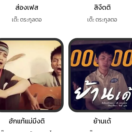
ส่องเฟส
สิงึดติ
เต๊ะ ตระกูลตอ
เต๊ะ ตระกูลตอ
ฮักแท้แม่มึงติ
ย้านเด้