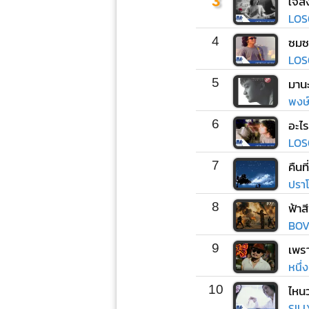
3
ใจสั
LOS
4
ซมซ
LOS
5
มานะ
พงษ์ส
6
อะไร
LOS
7
คืนท
ปราโ
8
ฟ้าส
BOV
9
เพรา
หนึ่
10
SIL