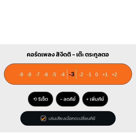
คอร์ดเพลง สิงึดติ - เต๊ะ ตระกูลตอ
-3
-9
-8
-7
-6
-5
-4
-2
-1
0
+1
+2
⟲ รีเซ็ต
− ลดคีย์
+ เพิ่มคีย์
เล่นเสียงเมื่อกดเปลี่ยนคีย์