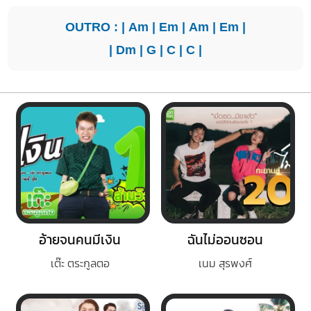
OUTRO : |
Am
|
Em
|
Am
|
Em
|
|
Dm
|
G
|
C
|
C
|
อ้ายจนคนมีเงิน
ฉันไม่ออนซอน
เต๊ะ ตระกูลตอ
เนม สุรพงศ์