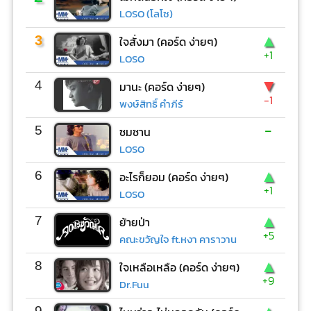
LOSO (โลโซ)
▲
3
ใจสั่งมา (คอร์ด ง่ายๆ)
+1
LOSO
▼
4
มานะ (คอร์ด ง่ายๆ)
-1
พงษ์สิทธิ์ คำภีร์
-
5
ซมซาน
LOSO
▲
6
อะไรก็ยอม (คอร์ด ง่ายๆ)
+1
LOSO
▲
7
ย้ายป่า
+5
คณะขวัญใจ ft.หงา คาราวาน
▲
8
ใจเหลือเหลือ (คอร์ด ง่ายๆ)
+9
Dr.Fuu
9