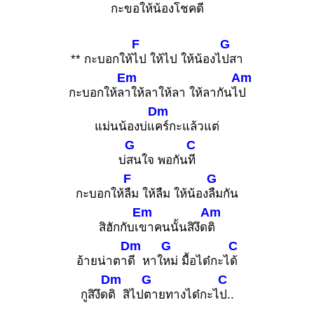
กะ
ขอให้น้องโชค
ดี
F
G
** กะบอกให้
ไป ให้ไป ให้น้องไ
ปสา
Em
Am
กะบอกให้ล
าให้ลาให้ลา ให้ลากันไ
ป
Dm
แม่นน้องบ่แ
คร์กะแล้วแต่
G
C
บ่
สนใจ พอกัน
ที
F
G
กะบอกให้
ลืม ให้ลืม ให้น้อง
ลืมกัน
Em
Am
สิฮักกับเ
ขาคนนั้นสิงึด
ติ
Dm
G
C
อ้ายน่าตา
ดี หาใ
หม่ มื้อได๋กะไ
ด้
Dm
G
C
กูสิงึด
ติ สิไป
ตายทางได๋กะไ
ป..