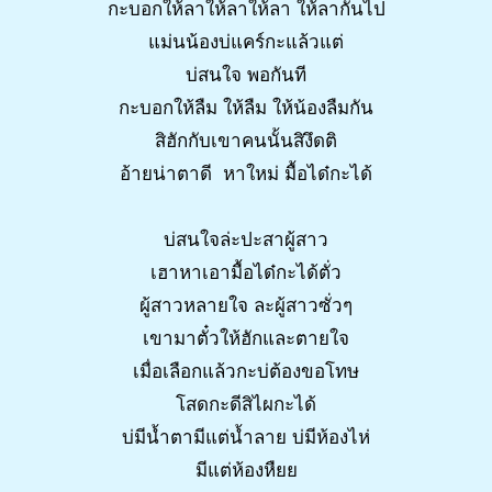
กะบอกให้ลาให้ลาให้ลา ให้ลากันไป
แม่นน้องบ่แคร์กะแล้วแต่
บ่สนใจ พอกันที
กะบอกให้ลืม ให้ลืม ให้น้องลืมกัน
สิฮักกับเขาคนนั้นสิงึดติ
อ้ายน่าตาดี หาใหม่ มื้อได๋กะได้
บ่สนใจล่ะปะสาผู้สาว
เฮาหาเอามื้อได๋กะได้ตั่ว
ผู้สาวหลายใจ ละผู้สาวซั่วๆ
เขามาตั๋วให้ฮักและตายใจ
เมื่อเลือกแล้วกะบ่ต้องขอโทษ
โสดกะดีสิไผกะได้
บ่มีน้ำตามีแต่น้ำลาย บ่มีห้องไห่
มีแต่ห้องหืยย