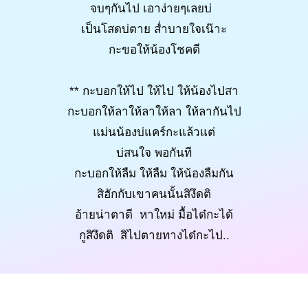
จบๆกันไป เอาง่ายๆเลยบ่
เป็นโสดบ่ตาย ส่ำบายใจเน๊าะ
กะขอให้น้องโชคดี
** กะบอกให้ไป ให้ไป ให้น้องไปสา
กะบอกให้ลาให้ลาให้ลา ให้ลากันไป
แม่นน้องบ่แคร์กะแล้วแต่
บ่สนใจ พอกันที
กะบอกให้ลืม ให้ลืม ให้น้องลืมกัน
สิฮักกับเขาคนนั้นสิงึดติ
อ้ายน่าตาดี หาใหม่ มื้อได๋กะได้
กูสิงึดติ สิไปตายทางได๋กะไป..