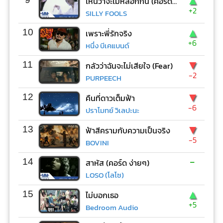
▲
ไหนว่าจะไม่หลอกกัน (คอร์ด ง่ายๆ)
+2
SILLY FOOLS
▲
10
เพราะพี่รักจริง
+6
หนึ่ง บีเคแบนด์
▼
11
กลัวว่าฉันจะไม่เสียใจ (Fear)
-2
PURPEECH
▼
12
คืนที่ดาวเต็มฟ้า
-6
ปราโมทย์ วิเลปะนะ
▼
13
ฟ้าสีครามกับความเป็นจริง
-5
BOVINI
-
14
สาหัส (คอร์ด ง่ายๆ)
LOSO (โลโซ)
▲
15
ไม่บอกเธอ
+5
Bedroom Audio