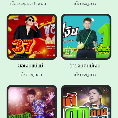
เต๊ะ ตระกูลตอ ft.พนม ภูไท
เต๊ะ ตระกูลตอ
ขอเงินแน่แม่
อ้ายจนคนมีเงิน
เต๊ะ ตระกูลตอ
เต๊ะ ตระกูลตอ