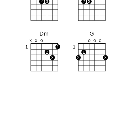
2
3
2
3
Dm
G
X
X
O
O
O
O
1
1
1
2
1
3
2
3
C
F
X
O
O
1
1
1
1
1
1
2
2
3
3
4