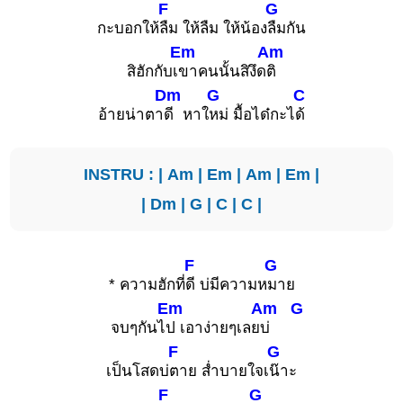
F
G
กะบอกให้
ลืม ให้ลืม ให้น้อง
ลืมกัน
Em
Am
สิฮักกับเ
ขาคนนั้นสิงึด
ติ
Dm
G
C
อ้ายน่าตา
ดี หาใ
หม่ มื้อได๋กะไ
ด้
INSTRU : |
Am
|
Em
|
Am
|
Em
|
|
Dm
|
G
|
C
|
C
|
F
G
* ความฮักที่
ดี บ่มีความห
มาย
Em
Am
G
จบๆกันไ
ป เอาง่ายๆเลย
บ่
F
G
เป็นโสดบ่
ตาย ส่ำบายใจเ
น๊าะ
F
G