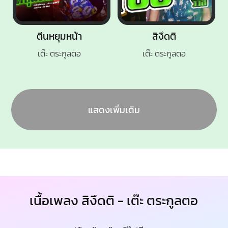
ตีนหยุมหน้า
สิงึดติ
เต๊ะ ตระกูลตอ
เต๊ะ ตระกูลตอ
แสดงเพิ่มเติม
เนื้อเพลง สิงึดติ - เต๊ะ ตระกูลตอ