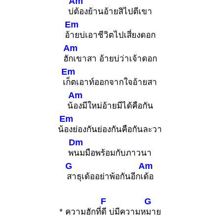
Am
บ่
ต้องย้านอ้ายสิไปตีเขา
Em
อ้
ายบ่เอาชีวิตไปเสี่ยงดอก
Am
ฮั
กเขาสา อ้ายบ่ว่าเจ้าดอก
Em
เ
ก็ตเอาท์ออกจากใจอ้ายสา
Am
น้
องมีใหม่อ้ายมีได้คือกัน
Em
น้
องย่องกันย่องกันคือกันละวา
Dm
พ
นมมือพร้อมกับภาวนา
G
Am
สาธุเด้ออย่าพ้อกันอีกเ
ด้อ
F
G
* ความฮักที่
ดี บ่มีความห
มาย