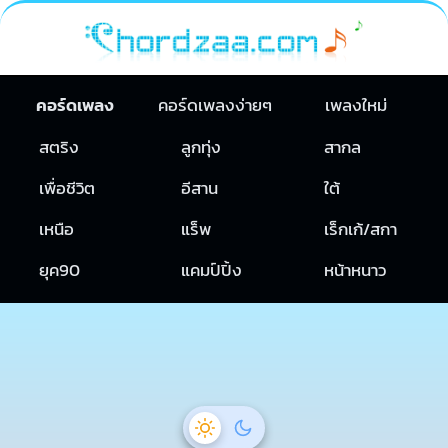
คอร์ดเพลง
คอร์ดเพลงง่ายๆ
เพลงใหม่
สตริง
ลูกทุ่ง
สากล
เพื่อชีวิต
อีสาน
ใต้
เหนือ
แร็พ
เร็กเก้/สกา
ยุค90
แคมป์ปิ้ง
หน้าหนาว