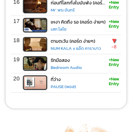
+New
16
ก่อนที่โลกทั้งใบมันพัง (คอร์ด ง่ายๆ)
Entry
Mr’ พระจันทร์
+New
17
เหงา คิดถึง รอ (คอร์ด ง่ายๆ)
Entry
เสก โลโซ
▼
18
ตามตะวัน (คอร์ด ง่ายๆ)
-8
NUM KALA x แอ๊ด คาราบาว
+New
19
รักมือสอง
Entry
Bedroom Audio
+New
20
ที่ว่าง
Entry
PAUSE (พอส)