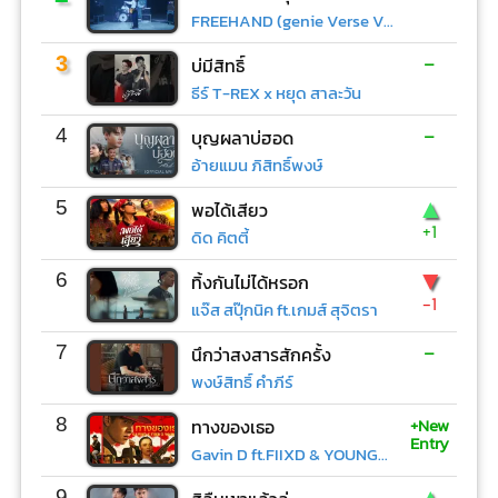
FREEHAND (genie Verse Vol.1)
-
3
บ่มีสิทธิ์
ธีร์ T-REX x หยุด สาละวัน
-
4
บุญผลาบ่ฮอด
อ้ายแมน ภิสิทธิ์พงษ์
▲
5
พอได้เสียว
+1
ดิด คิตตี้
▼
6
ทิ้งกันไม่ได้หรอก
-1
แจ๊ส สปุ๊กนิค ft.เกมส์ สุจิตรา
-
7
นึกว่าสงสารสักครั้ง
พงษ์สิทธิ์ คำภีร์
+New
8
ทางของเธอ
Entry
Gavin D ft.FIIXD & YOUNGOHM
▲
9