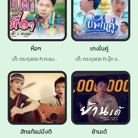
หื่อๆ
เกงในคู่
เต๊ะ ตระกูลตอ ft.คะแนน นัจนันท์
เต๊ะ ตระกูลตอ ft.นุ๊ก ธนดล
ฮักแท้แม่มึงติ
ย้านเด้