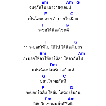
Em
Am
G
จบๆกันไ
ป เอาง่ายๆเลย
บ่
F
G
เป็นโสดบ่
ตาย ส่ำบายใจเ
น๊าะ
F
G
กะ
ขอให้น้องโชค
ดี
F
G
** กะบอกให้
ไป ให้ไป ให้น้องไ
ปสา
Em
Am
กะบอกให้ล
าให้ลาให้ลา ให้ลากันไ
ป
Dm
แม่นน้องบ่แ
คร์กะแล้วแต่
G
C
บ่
สนใจ พอกัน
ที
F
G
กะบอกให้
ลืม ให้ลืม ให้น้อง
ลืมกัน
Em
Am
สิฮักกับเ
ขาคนนั้นสิงึด
ติ