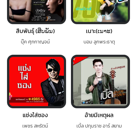
สืบพันธุ์ (ສືບພັນ)​
เนาะ(ເນາະ)
บุ๊ค ศุภกาญจน์
บอม ลูกพระธาตุ
แช่งใส่ซอง
อ้ายมีเหตุผล
เพชร สหรัตน์
เบิ้ล ปทุมราช อาร์ สยาม