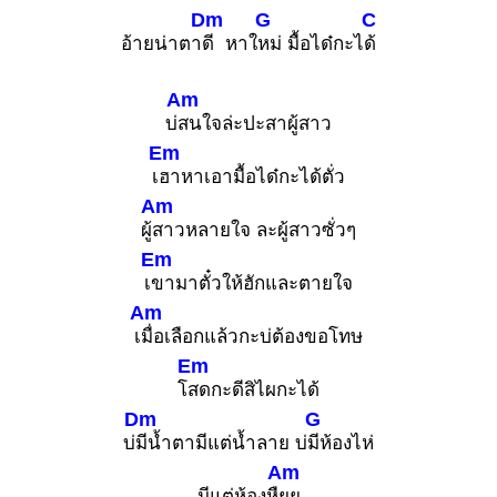
Dm
G
C
อ้ายน่าตา
ดี หาใ
หม่ มื้อได๋กะไ
ด้
Am
บ่
สนใจล่ะปะสาผู้สาว
Em
เ
ฮาหาเอามื้อได๋กะได้ตั่ว
Am
ผู้
สาวหลายใจ ละผู้สาวซั่วๆ
Em
เ
ขามาตั๋วให้ฮักและตายใจ
Am
เ
มื่อเลือกแล้วกะบ่ต้องขอโทษ
Em
โ
สดกะดีสิไผกะได้
Dm
G
บ่
มีน้ำตามีแต่น้ำลาย บ่
มีห้องไห่
Am
มีแต่ห้องหื
ยย