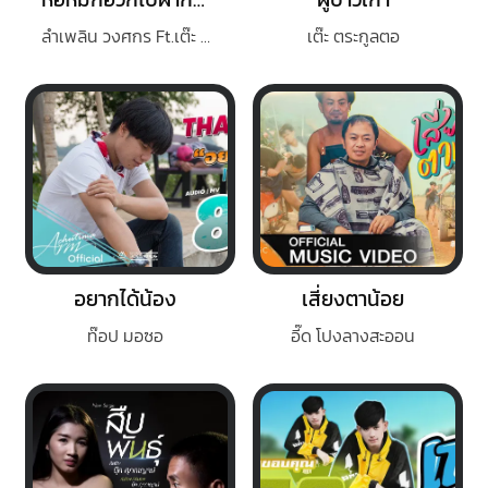
ลำเพลิน วงศกร Ft.เต๊ะ ตระกูลตอ
เต๊ะ ตระกูลตอ
อยากได้น้อง
เสี่ยงตาน้อย
ท๊อป มอซอ
อี๊ด โปงลางสะออน