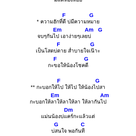
F
G
* ความฮักที่
ดี บ่มีความห
มาย
Em
Am
G
จบๆกันไ
ป เอาง่ายๆเลย
บ่
F
G
เป็นโสดบ่
ตาย ส่ำบายใจเ
น๊าะ
F
G
กะ
ขอให้น้องโชค
ดี
F
G
** กะบอกให้
ไป ให้ไป ให้น้องไ
ปสา
Em
Am
กะบอกให้ล
าให้ลาให้ลา ให้ลากันไ
ป
Dm
แม่นน้องบ่แ
คร์กะแล้วแต่
G
C
บ่
สนใจ พอกัน
ที