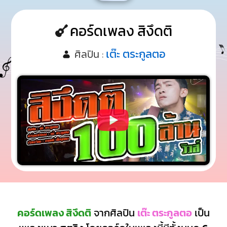
คอร์ดเพลง สิงึดติ
เต๊ะ ตระกูลตอ
ศิลปิน :
คอร์ดเพลง สิงึดติ
จากศิลปิน
เต๊ะ ตระกูลตอ
เป็น