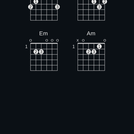
1
1
2
2
3
3
Em
Am
O
O
O
O
X
O
O
1
1
1
2
3
2
3
C
Bm
X
O
O
X
1
1
1
2
1
1
3
2
3
4