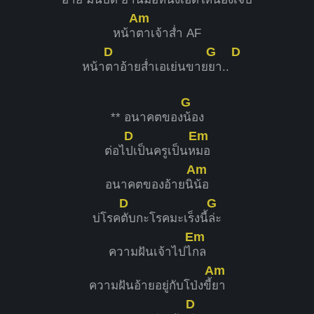
Am
หน้า
ตาเจ้าส่ำ AF
D
G
D
หน้า
ตาอ้ายส่ำเอเย่นขาย
ยา..
G
** อนาคตของ
น้อง
D
Em
ต่อไ
ปเป็นครูเป็นห
มอ
Am
อนาคตของอ้ายนิ
น้อ
D
G
บ่โรค
ตับกะโรคมะเร็งนี้
ล่ะ
Em
ความฝันเจ้าไปไ
กล
Am
ความฝันอ้ายอยู่กับโป่งขี้
ยา
D