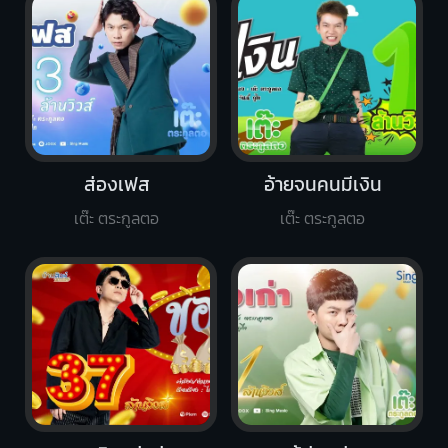
ส่องเฟส
อ้ายจนคนมีเงิน
เต๊ะ ตระกูลตอ
เต๊ะ ตระกูลตอ