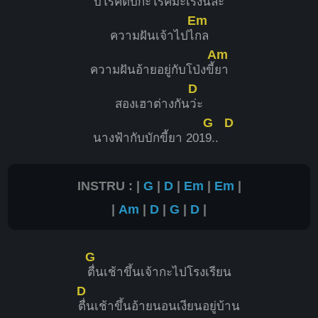
บ่โรค
ตับกะโรคมะเร็งนี้
ล่ะ
Em
ความฝันเจ้าไปไ
กล
Am
ความฝันอ้ายอยู่กับโป่งขี้
ยา
D
สองเฮาต่างกัน
ว่ะ
G
D
นางฟ้ากับบักขี้ยา 201
9..
INSTRU : |
G
|
D
|
Em
|
Em
|
|
Am
|
D
|
G
|
D
|
G
ตื่นเช้าขึ้นเจ้ากะไปโรงเรียน
D
ตื่นเช้าขึ้นอ้ายนอนเงียนอยู่บ้าน