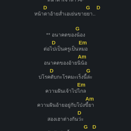
D
G
D
หน้า
ตาอ้ายส่ำเอเย่นขาย
ยา..
G
** อนาคตของ
น้อง
D
Em
ต่อไ
ปเป็นครูเป็นห
มอ
Am
อนาคตของอ้ายนิ
น้อ
D
G
บ่โรค
ตับกะโรคมะเร็งนี้
ล่ะ
Em
ความฝันเจ้าไปไ
กล
Am
ความฝันอ้ายอยู่กับโป่งขี้
ยา
D
สองเฮาต่างกัน
ว่ะ
G
D