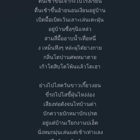
ตื่นเช้าขึ้นเจ้ากะไปโรงเรียน
ตื่นเช้าขึ้นอ้ายนอนเงียนอยู่บ้าน
เบิดมื้อเบิดเว้นเลาะเล่นเตะฝุ่น
อยู่บ้านซื่อๆนิแหล่ว
สามสี่มื้ออาบน้ำเทื่อหนึ่
ง เหม็นหึงๆ หล่ะผุได๋ยางกาย
กลิ่นโตปานศพหมาตาย
เก้าโตสิบโตโพ้นแล้วโตเฮา
ย่างไปไสควันขาวเกี๊ยวงอน
ขี่รถไปไสขี้ฝุ่นไหง่ง่อง
เสียงท่อดังจนไทบ้านด่า
บักควายบักหมาบักเปรต
อยู่แต่บ้านเวียกงานบ่เฮ็ด
นั่งหมกมุ่นเล่นแต่เช้าเท่าแลง