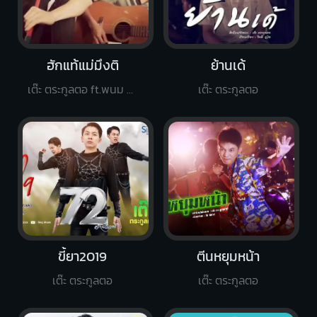
ฮักแท้แม่มึงติ
ย้านเด้
เต๊ะ ตระกูลตอ ft.พนม ภูไท
เต๊ะ ตระกูลตอ
ขี้ยา2019
ตีนหยุมหน้า
เต๊ะ ตระกูลตอ
เต๊ะ ตระกูลตอ