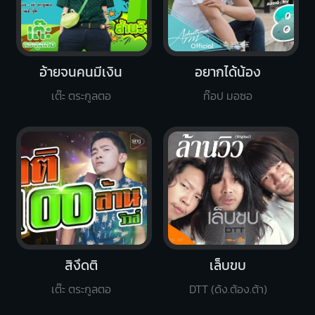
อ้ายจนคนมีเงิน
อยากได้น้อง
เต๊ะ ตระกูลตอ
ท๊อป มอซอ
สิงึดติ
เล็บขบ
เต๊ะ ตระกูลตอ
DTT (ด้ง.ต้อง.ต้า)