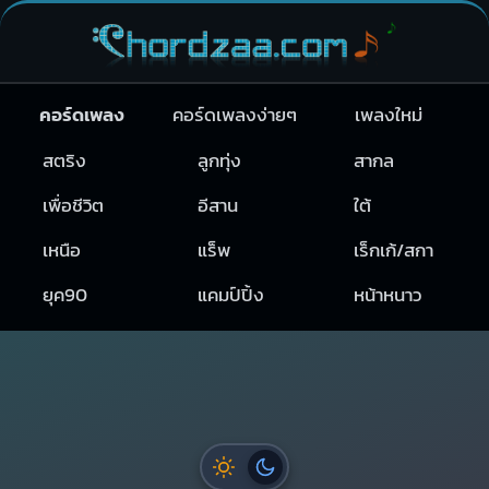
คอร์ดเพลง
คอร์ดเพลงง่ายๆ
เพลงใหม่
สตริง
ลูกทุ่ง
สากล
เพื่อชีวิต
อีสาน
ใต้
เหนือ
แร็พ
เร็กเก้/สกา
ยุค90
แคมป์ปิ้ง
หน้าหนาว