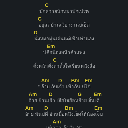
C
บัก
ควายบักหมาบักเปรต
G
อยู่แต่บ้านเวียกงานบ่เฮ็ด
D
นั่งหมกมุ่นเล่นแต่เช้าเท่าแลง
Em
บ่คื
อน้องหน้าคำแพง
C
ตั้งหน้าตั้ง
ตาตั้งใจเรียนหนังสือ
Am
D
Bm
Em
* อ้
าย กับเ
จ้า เข้า
กัน บ่ไ
ด้
Am
D
G
Em
อ้
าย ย้านเ
จ้า เสียใจย้อน
อ้าย สั่นเ
ด้
Am
D
Bm
Em
อ้
าย มันบ่
ดี ย้านมื้อห
นึ่งเฮ็ดให้น้องเ
จ็บ
Am
หน้า
ตาเจ้าส่ำ AF