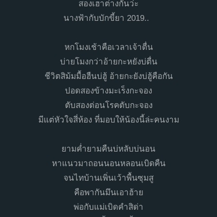
สองเฮาต่างกันว่ะ
นางฟ้ากับบักขี้ยา 2019..
หกโมงเช้าคือเวลาเจ้าตื่น
บ่ายโมงกว่าอ้ายกะหยังบ่ตื่น
ชีวิตสิม้มมื้อฮืนบ่ฮู้ อ้ายกะยังบ่ฮู้คือกัน
ปอดสองข้างมะเร็งกะจอง
ตับสองต่อนโรคตับกะจอง
มีแต่หัวใจสี่ห้อง ที่มอบให้น้องนี้ล่ะคนงาม
ยามค่ำยามคืนบ่หลับบ่นอน
หาแนวมาถอนนอนหลอนเบิดคืน
จนไทบ้านเพิ่นเว้าพื้นซุมสู
คือพากันมึนเอาฮ้าย
พ่อกับแม่เบิดคำสิด่า