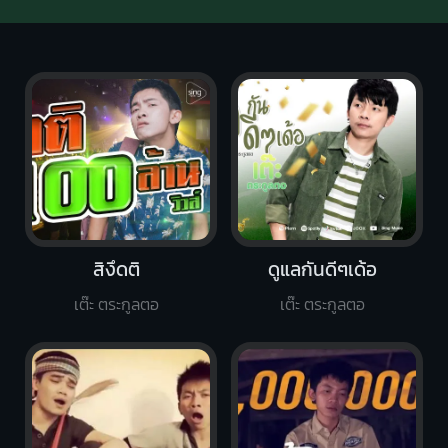
สิงึดติ
ดูแลกันดีๆเด้อ
เต๊ะ ตระกูลตอ
เต๊ะ ตระกูลตอ