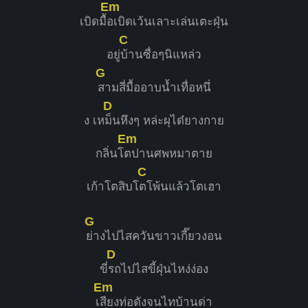
Em
เบิดมื้
อเบิดเว้นเลาะเล่นเตะฝุ่น
C
อยู่
บ้านซื่อๆนิแหล่ว
G
สามสี่มื้ออาบน้ำเทื่อหนึ่
D
ง เห
ม็นหึงๆ หล่ะผุได๋ยางกาย
Em
กลิ่นโ
ตปานศพหมาตาย
C
เก้าโตสิบโ
ตโพ้นแล้วโตเฮา
G
ย่างไปไสควันขาวเกี๊ยวงอน
D
ขี่
รถไปไสขี้ฝุ่นไหง่ง่อง
Em
เ
สียงท่อดังจนไทบ้านด่า