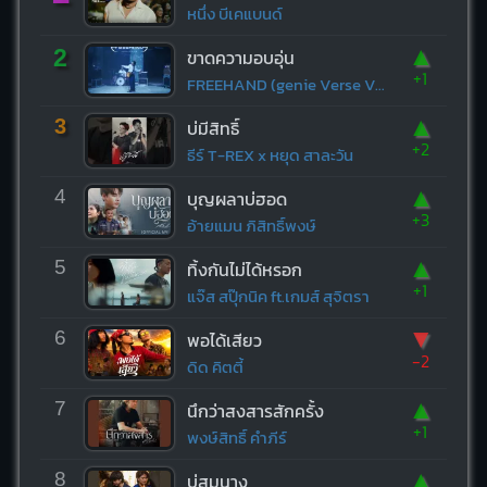
หนึ่ง บีเคแบนด์
▲
2
ขาดความอบอุ่น
+1
FREEHAND (genie Verse Vol.1)
▲
3
บ่มีสิทธิ์
+2
ธีร์ T-REX x หยุด สาละวัน
▲
4
บุญผลาบ่ฮอด
+3
อ้ายแมน ภิสิทธิ์พงษ์
▲
5
ทิ้งกันไม่ได้หรอก
+1
แจ๊ส สปุ๊กนิค ft.เกมส์ สุจิตรา
▼
6
พอได้เสียว
-2
ดิด คิตตี้
▲
7
นึกว่าสงสารสักครั้ง
+1
พงษ์สิทธิ์ คำภีร์
▲
8
บ่สมนาง