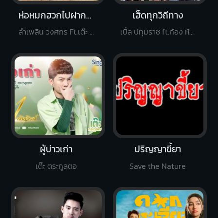
ห่อหมกฮวกไปฝากป้า
เฮ็ดทุกวิถีทาง
ลำเพลิน วงศกร Ft.เต๊ะ ตระกูลตอ
เบิ้ล ปทุมราช ft.ก้อง ห้วยไร่
ผู้บ่าวเก่า
ปริญญาขี้ยา
เต๊ะ ตระกูลตอ
Save the Nature