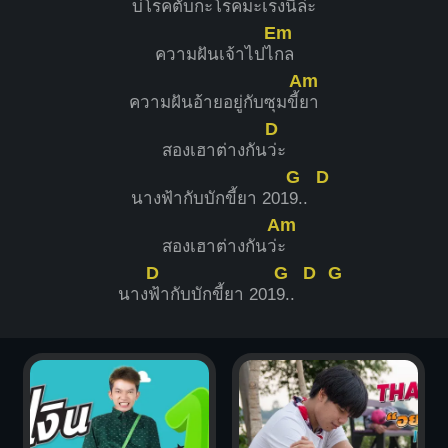
บ่โรค
ตับกะโรคมะเร็งนี้
ล่ะ
Em
ความฝันเจ้าไปไ
กล
Am
ความฝันอ้ายอยู่กับซุมขี้
ยา
D
สองเฮาต่างกัน
ว่ะ
G
D
นางฟ้ากับบักขี้ยา 201
9..
Am
สองเฮาต่างกันว่
ะ
D
G
D
G
นาง
ฟ้ากับบักขี้ยา 201
9..