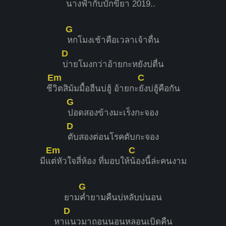
นางฟ้ากับบักขี้ยา 201
9..
G
หกโมงเช้าคือเวลาเจ้าตื่น
D
บ่ายโมงกว่าอ้ายกะหยังบ่ตื่น
Em
C
ชี
วิตสิม้มมื้อฮืนบ่ฮู้ อ้ายกะ
ยังบ่ฮู้คือกัน
G
ปอดสองข้างมะเร็งกะจอง
D
ตับสองต่อนโรคตับกะจอง
Em
C
มีแ
ต่หัวใจสี่ห้อง ที่มอบให้
น้องนี้ล่ะคนงาม
G
ยาม
ค่ำยามคืนบ่หลับบ่นอน
D
หา
แนวมาถอนนอนหลอนเบิดคืน