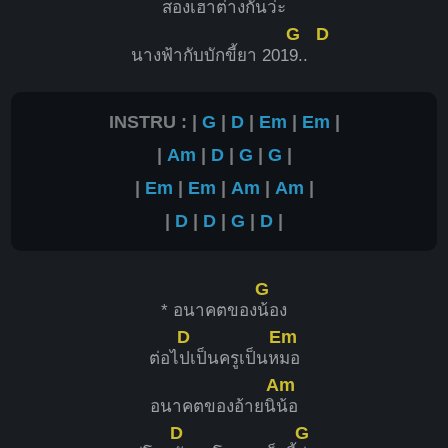
สองเฮาต่างกัน
ว่ะ
G
D
นางฟ้ากับบักขี้ยา 201
9..
INSTRU : |
G
|
D
|
Em
|
Em
|
|
Am
|
D
|
G
|
G
|
|
Em
|
Em
|
Am
|
Am
|
|
D
|
D
|
G
|
D
|
G
* อนาคตของ
น้อง
D
Em
ต่อไ
ปเป็นครูเป็นห
มอ
Am
อนาคตของอ้ายนิ
น้อ
D
G