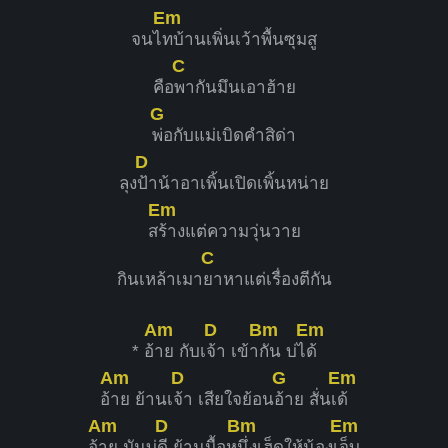
Em
จนไ
ทบ้านเพิ่นเว้าพื้นซุมสู
C
คือ
พากันมึนเอาฮ้าย
G
พ่อกับแม่เบิดคำสิด่า
D
ลุง
ป้าน้าอาเพิ้นเปิดเพิ้นหน่าย
Em
ส
ร้างแต่ความวุ่นวาย
C
กินเหล้าเมา
ยาหาแต่เรื่องตีกัน
Am
D
Bm
Em
* อ้
าย กับเ
จ้า เข้า
กัน บ่ไ
ด้
Am
D
G
Em
อ้
าย ย้านเ
จ้า เสียใจย้อน
อ้าย สั่นเ
ด้
Am
D
Bm
Em
อ้
าย มันบ่
ดี ย้านมื้อห
นึ่งเฮ็ดให้น้องเ
จ็บ