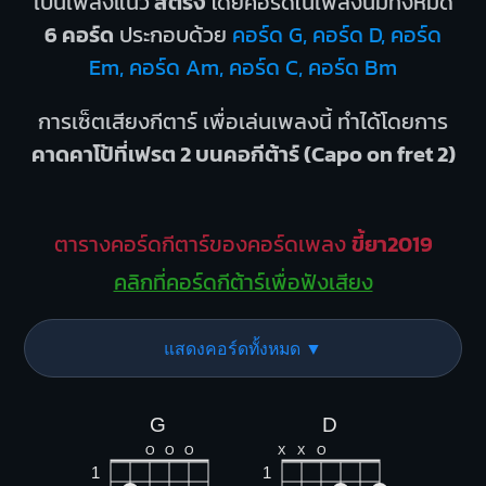
เป็นเพลงแนว
สตริง
โดยคอร์ดในเพลงนี้มีทั้งหมด
6 คอร์ด
ประกอบด้วย
คอร์ด G, คอร์ด D, คอร์ด
Em, คอร์ด Am, คอร์ด C, คอร์ด Bm
การเซ็ตเสียงกีตาร์ เพื่อเล่นเพลงนี้ ทำได้โดยการ
คาดคาโป้ที่เฟรต 2 บนคอกีต้าร์ (Capo on fret 2)
ตารางคอร์ดกีตาร์ของคอร์ดเพลง
ขี้ยา2019
คลิกที่คอร์ดกีต้าร์เพื่อฟังเสียง
แสดงคอร์ดทั้งหมด ▼
G
D
O
O
O
X
X
O
1
1