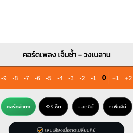
คอร์ดเพลง เจ็บช้ำ - วงเบลาน
0
-9
-8
-7
-6
-5
-4
-3
-2
-1
+1
+2
คอร์ดง่ายๆ
⟲ รีเซ็ต
− ลดคีย์
+ เพิ่มคีย์
เล่นเสียงเมื่อกดเปลี่ยนคีย์