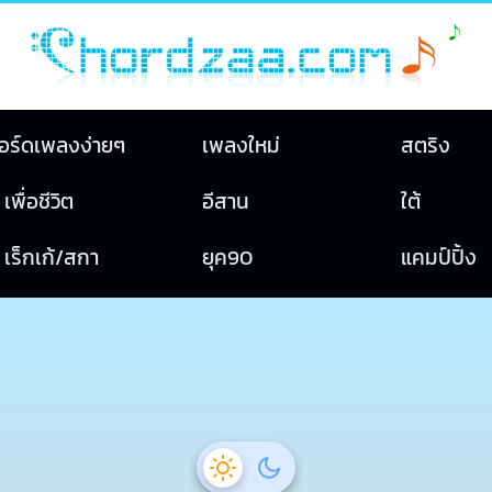
อร์ดเพลงง่ายๆ
เพลงใหม่
สตริง
เพื่อชีวิต
อีสาน
ใต้
เร็กเก้/สกา
ยุค90
แคมป์ปิ้ง