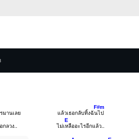
3
F#m
รมานเลย
แล้วเธอกลับทิ้งฉัน
ไป
E
อกลวง..
ไม่เ
หลืออะไรอีกแล้ว..