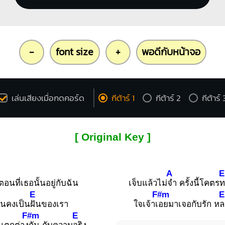
-
font size
+
พอดีกับหน้าจอ
เล่นเสียงเมื่อกดคอร์ด
กีต้าร์ 1
กีต้าร์ 2
กีต้าร์ 
[ Original Key ]
A
E
อตอนที่เธอนั้นอยู่กับฉัน
เจ็บแล้วไม่
จำ ครั้งนี้โคตร
ท
E
F#m
E
ันคงเป็น
ฝันของเรา
ใจเจ้าเ
อยมาเจอกับรัก ห
ล
F#m
E