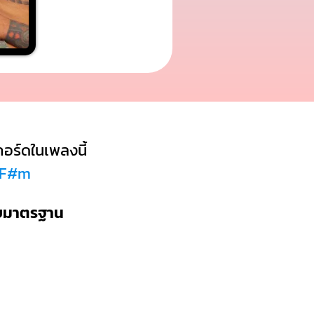
อร์ดในเพลงนี้
ด F#m
บบมาตรฐาน