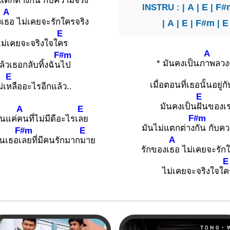
่แตกต่าง
กัน กับความ
จริง
INSTRU : |
A
|
E
|
F#
A
เ
ธอ ไม่เคยจะรักใครจริง
|
A
|
E
|
F#m
|
E
E
ไม่เคยจะจริงใจใ
คร
A
F#m
* มันคงเป็นภ
าพลวง
ล้วเธอกลับทิ้งฉัน
ไป
E
เมื่อตอนที่เธอนั้นอยู่ก
่เ
หลืออะไรอีกแล้ว..
E
มันคงเป็น
ฝันของเ
A
E
F#m
็นแค่
คนที่ไม่มีดีอะไรเ
ลย
มันไม่แตกต่าง
กัน กับค
F#m
E
A
อนเธอเ
ลยที่มีคนรักมาก
มาย
รักของเ
ธอ ไม่เคยจะรัก
E
ไม่เคยจะจริงใจใ
ค