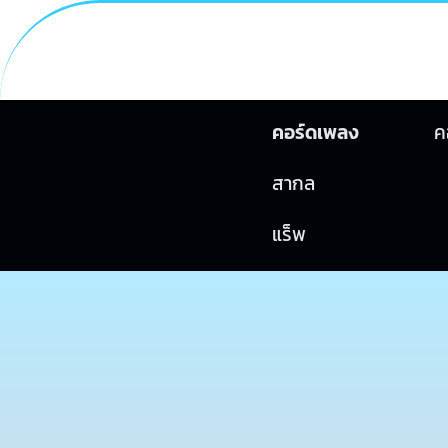
คอร์ดเพลง
ค
สากล
แร็พ