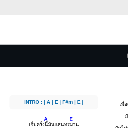
INTRO : |
A
|
E
|
F#m
|
E
|
เมื่
ม
A
E
เจ็บครั้ง
นี้มันแสนทร
มาน