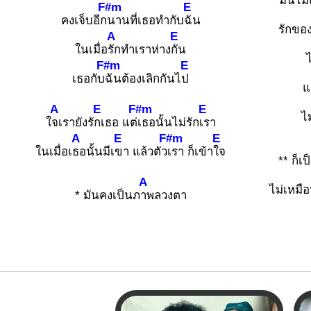
มันไม
F#m
E
คงเจ็บอีก
นานที่เธอทำกับ
ฉัน
รักของ
A
E
ในเมื่อ
รักทำเราห่าง
กัน
F#m
E
เธอกับ
ฉันต้องเลิกกันไ
ป
แ
A
E
F#m
E
ไม
ใ
จเรายังรั
กเธอ แต่
เธอนั้นไม่รัก
เรา
A
E
F#m
E
ในเมื่อเ
ธอนั้นมีเ
ขา แล้วตัว
เรา ก็เข้า
ใจ
** ก็เป
A
ไม่เหมื
* มันคงเป็นภ
าพลวงตา