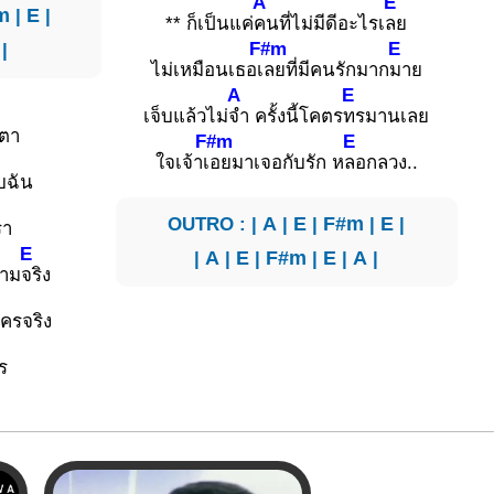
A
E
m
|
E
|
** ก็เป็นแค่
คนที่ไม่มีดีอะไรเ
ลย
F#m
E
|
ไม่เหมือนเธอเ
ลยที่มีคนรักมาก
มาย
A
E
เจ็บแล้วไม่
จำ ครั้งนี้โคตร
ทรมานเลย
ตา
F#m
E
ใจเจ้าเ
อยมาเจอกับรัก ห
ลอกลวง..
ับฉัน
OUTRO : |
A
|
E
|
F#m
|
E
|
รา
E
|
A
|
E
|
F#m
|
E
|
A
|
วาม
จริง
ใครจริง
ร