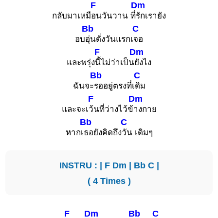
F
Dm
กลับมาเหมื
อนวันวาน ที่
รักเรายัง
Bb
C
อบ
อุ่นดั่งวันแรกเ
จอ
F
Dm
และพรุ่ง
นี้ไม่ว่าเป็น
ยังไง
Bb
C
ฉันจะ
รออยู่ตรงที่เ
ดิม
F
Dm
และจะเ
ว้นที่ว่างไว้ข้
างกาย
Bb
C
หากเ
ธอยังคิดถึง
วัน เดิมๆ
INSTRU : |
F
Dm
|
Bb
C
|
( 4 Times )
F
Dm
Bb
C