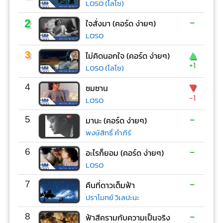
LOSO (โลโซ)
-
2
ใจสั่งมา (คอร์ด ง่ายๆ)
LOSO
▲
3
ไม่คิดนอกใจ (คอร์ด ง่ายๆ)
+1
LOSO (โลโซ)
▼
4
ซมซาน
-1
LOSO
-
5
มานะ (คอร์ด ง่ายๆ)
พงษ์สิทธิ์ คำภีร์
-
6
อะไรก็ยอม (คอร์ด ง่ายๆ)
LOSO
-
7
คืนที่ดาวเต็มฟ้า
ปราโมทย์ วิเลปะนะ
-
8
ฟ้าสีครามกับความเป็นจริง