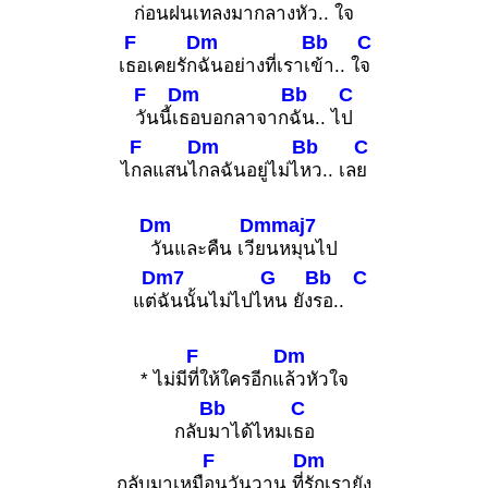
ก่
อนฝนเ
ทลงมากลาง
หัว.. ใ
จ
F
Dm
Bb
C
เ
ธอเคยรัก
ฉันอย่างที่เราเ
ข้า.. ใ
จ
F
Dm
Bb
C
วันนี้เ
ธอบอกลาจาก
ฉัน.. ไ
ป
F
Dm
Bb
C
ไ
กลแสนไ
กลฉันอยู่ไม่ไ
หว.. เล
ย
Dm
Dmmaj7
วันและคืน เวี
ยนหมุนไป
Dm7
G
Bb
C
แต่
ฉันนั้นไม่ไปไ
หน ยัง
รอ..
F
Dm
* ไม่มี
ที่ให้ใครอีกแ
ล้วหัวใจ
Bb
C
กลับ
มาได้ไหมเ
ธอ
F
Dm
กลับมาเหมื
อนวันวาน ที่
รักเรายัง