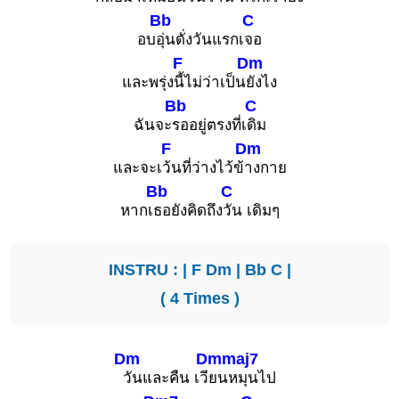
Bb
C
อบ
อุ่นดั่งวันแรกเ
จอ
F
Dm
และพรุ่ง
นี้ไม่ว่าเป็น
ยังไง
Bb
C
ฉันจะ
รออยู่ตรงที่เ
ดิม
F
Dm
และจะเ
ว้นที่ว่างไว้ข้
างกาย
Bb
C
หากเ
ธอยังคิดถึง
วัน เดิมๆ
INSTRU : |
F
Dm
|
Bb
C
|
( 4 Times )
Dm
Dmmaj7
วันและคืน เวี
ยนหมุนไป