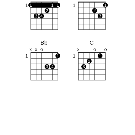
1
1
1
1
1
1
2
2
3
4
3
Bb
C
X
X
O
X
O
O
1
1
1
1
2
3
4
3
Dm(maj7)
Dm7
X
X
O
X
X
O
1
1
1
1
1
2
3
2