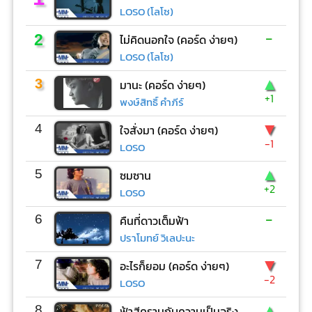
LOSO (โลโซ)
-
2
ไม่คิดนอกใจ (คอร์ด ง่ายๆ)
LOSO (โลโซ)
▲
3
มานะ (คอร์ด ง่ายๆ)
+1
พงษ์สิทธิ์ คำภีร์
▼
4
ใจสั่งมา (คอร์ด ง่ายๆ)
-1
LOSO
▲
5
ซมซาน
+2
LOSO
-
6
คืนที่ดาวเต็มฟ้า
ปราโมทย์ วิเลปะนะ
▼
7
อะไรก็ยอม (คอร์ด ง่ายๆ)
-2
LOSO
▲
8
ฟ้าสีครามกับความเป็นจริง