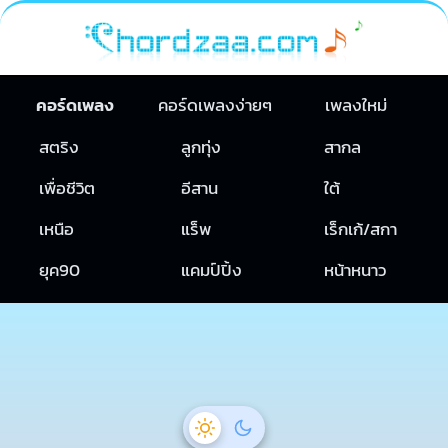
คอร์ดเพลง
คอร์ดเพลงง่ายๆ
เพลงใหม่
สตริง
ลูกทุ่ง
สากล
เพื่อชีวิต
อีสาน
ใต้
เหนือ
แร็พ
เร็กเก้/สกา
ยุค90
แคมป์ปิ้ง
หน้าหนาว