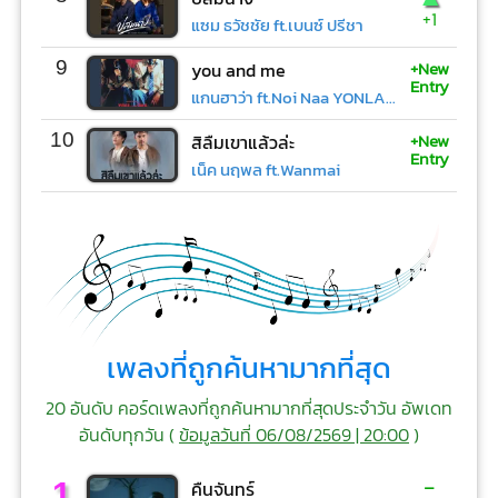
+1
แซม ธวัชชัย ft.เบนซ์ ปรีชา
+New
9
you and me
Entry
แกนฮาว่า ft.Noi Naa YONLAPA
+New
10
สิลืมเขาแล้วล่ะ
Entry
เน็ค นฤพล ft.Wanmai
เพลงที่ถูกค้นหามากที่สุด
20 อันดับ คอร์ดเพลงที่ถูกค้นหามากที่สุดประจำวัน อัพเดท
อันดับทุกวัน (
ข้อมูลวันที่ 06/08/2569 | 20:00
)
-
1
คืนจันทร์