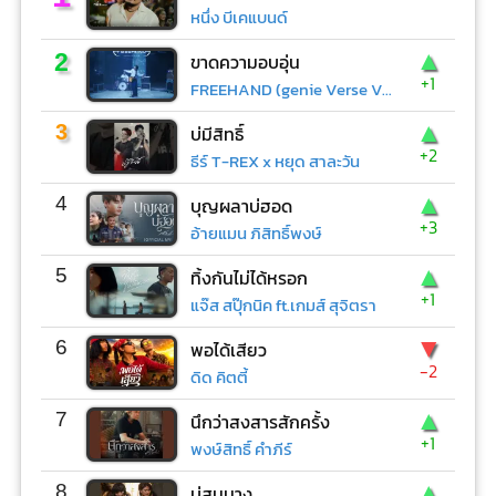
หนึ่ง บีเคแบนด์
▲
2
ขาดความอบอุ่น
+1
FREEHAND (genie Verse Vol.1)
▲
3
บ่มีสิทธิ์
+2
ธีร์ T-REX x หยุด สาละวัน
▲
4
บุญผลาบ่ฮอด
+3
อ้ายแมน ภิสิทธิ์พงษ์
▲
5
ทิ้งกันไม่ได้หรอก
+1
แจ๊ส สปุ๊กนิค ft.เกมส์ สุจิตรา
▼
6
พอได้เสียว
-2
ดิด คิตตี้
▲
7
นึกว่าสงสารสักครั้ง
+1
พงษ์สิทธิ์ คำภีร์
▲
8
บ่สมนาง