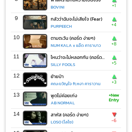
+1
BOVINI
▲
9
กลัวว่าฉันจะไม่เสียใจ (Fear)
+4
PURPEECH
▲
10
ตามตะวัน (คอร์ด ง่ายๆ)
+8
NUM KALA x แอ๊ด คาราบาว
▲
11
ไหนว่าจะไม่หลอกกัน (คอร์ด ง่ายๆ)
+5
SILLY FOOLS
▲
12
ย้ายป่า
+3
คณะขวัญใจ ft.หงา คาราวาน
+New
13
พูดไม่ค่อยเก่ง
Entry
AB NORMAL
▼
14
สาหัส (คอร์ด ง่ายๆ)
-6
LOSO (โลโซ)