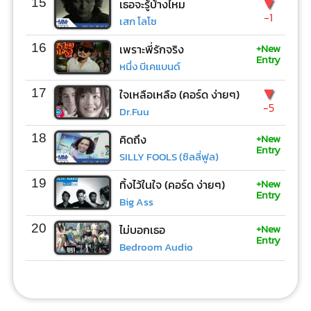
▼
15
เธอจะรู้บ้างไหม
-1
เสก โลโซ
+New
16
เพราะพี่รักจริง
Entry
หนึ่ง บีเคแบนด์
▼
17
ใจเหลือเหลือ (คอร์ด ง่ายๆ)
-5
Dr.Fuu
+New
18
คิดถึง
Entry
SILLY FOOLS (ซิลลี่ฟูล)
+New
19
ทิ้งไว้ในใจ (คอร์ด ง่ายๆ)
Entry
Big Ass
+New
20
ไม่บอกเธอ
Entry
Bedroom Audio