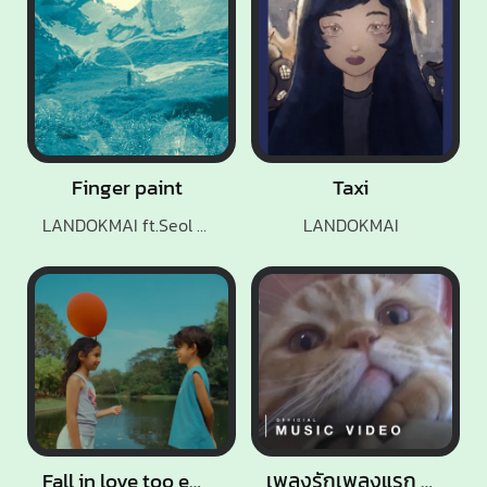
Finger paint
Taxi
LANDOKMAI ft.Seol Hoseung of SURL
LANDOKMAI
Fall in love too easily
เพลงรักเพลงแรก (Blooming)