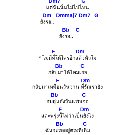
Dm7
G
แต่
ฉันนั้นไม่ไปไ
หน
Dm
Dmmaj7
Dm7
G
ยัง
รอ..
Bb
C
ยัง
รอ..
F
Dm
* ไม่มี
ที่ให้ใครอีกแ
ล้วหัวใจ
Bb
C
กลับ
มาได้ไหมเ
ธอ
F
Dm
กลับมาเหมื
อนวันวาน ที่
รักเรายัง
Bb
C
อบ
อุ่นดั่งวันแรกเ
จอ
F
Dm
และพรุ่ง
นี้ไม่ว่าเป็น
ยังไง
Bb
C
ฉันจะ
รออยู่ตรงที่เ
ดิม