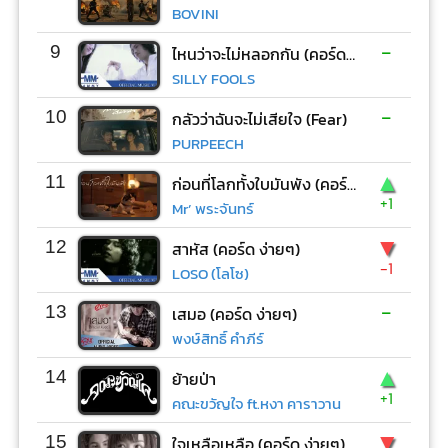
BOVINI
-
9
ไหนว่าจะไม่หลอกกัน (คอร์ด ง่ายๆ)
SILLY FOOLS
-
10
กลัวว่าฉันจะไม่เสียใจ (Fear)
PURPEECH
▲
11
ก่อนที่โลกทั้งใบมันพัง (คอร์ด ง่ายๆ)
+1
Mr’ พระจันทร์
▼
12
สาหัส (คอร์ด ง่ายๆ)
-1
LOSO (โลโซ)
-
13
เสมอ (คอร์ด ง่ายๆ)
พงษ์สิทธิ์ คำภีร์
▲
14
ย้ายป่า
+1
คณะขวัญใจ ft.หงา คาราวาน
▼
15
ใจเหลือเหลือ (คอร์ด ง่ายๆ)