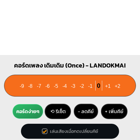
G
O
O
O
1
1
2
3
คอร์ดเพลง เดิมเดิม (Once) - LANDOKMAI
0
-9
-8
-7
-6
-5
-4
-3
-2
-1
+1
+2
คอร์ดง่ายๆ
⟲ รีเซ็ต
− ลดคีย์
+ เพิ่มคีย์
เล่นเสียงเมื่อกดเปลี่ยนคีย์