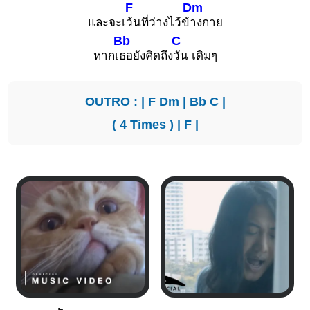
F
Dm
และจะเ
ว้นที่ว่างไว้ข้
างกาย
Bb
C
หากเ
ธอยังคิดถึง
วัน เดิมๆ
OUTRO : |
F
Dm
|
Bb
C
|
( 4 Times ) |
F
|