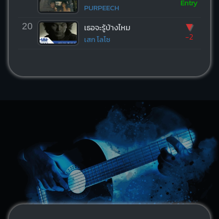
Entry
PURPEECH
▼
20
เธอจะรู้บ้างไหม
-2
เสก โลโซ