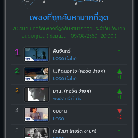
เพลงที่ถูกค้นหามากที่สุด
20 อันดับ คอร์ดเพลงที่ถูกค้นหามากที่สุดประจำวัน อัพเดท
อันดับทุกวัน (
ข้อมูลวันที่ 09/08/2569 | 20:00
)
-
1
คืนจันทร์
LOSO (โลโซ)
▲
2
ไม่คิดนอกใจ (คอร์ด ง่ายๆ)
+1
LOSO (โลโซ)
▲
3
มานะ (คอร์ด ง่ายๆ)
+1
พงษ์สิทธิ์ คำภีร์
▼
4
ซมซาน
-2
LOSO
-
5
ใจสั่งมา (คอร์ด ง่ายๆ)