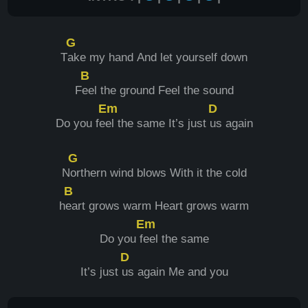
G
T
ake my hand And let yourself down
B
F
eel the ground Feel the sound
Em
D
Do you fe
el the same It’s just
us again
G
N
orthern wind blows With it the cold
B
h
eart grows warm Heart grows warm
Em
Do you f
eel the same
D
It’s just
us again Me and you