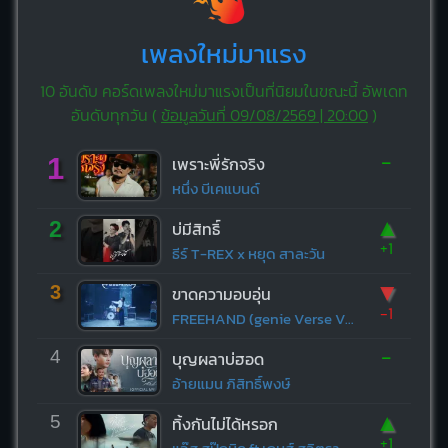
เพลงใหม่มาแรง
10 อันดับ คอร์ดเพลงใหม่มาแรงเป็นที่นิยมในขณะนี้ อัพเดท
อันดับทุกวัน (
ข้อมูลวันที่ 09/08/2569 | 20:00
)
-
1
เพราะพี่รักจริง
หนึ่ง บีเคแบนด์
▲
2
บ่มีสิทธิ์
+1
ธีร์ T-REX x หยุด สาละวัน
▼
3
ขาดความอบอุ่น
-1
FREEHAND (genie Verse Vol.1)
-
4
บุญผลาบ่ฮอด
อ้ายแมน ภิสิทธิ์พงษ์
▲
5
ทิ้งกันไม่ได้หรอก
+1