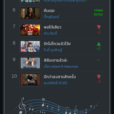
แจ๊ส สปุ๊กนิค ft.เกมส์ สุจิตรา
+New
6
คืนเธอ
Entry
บิ๊กสุรินทร์
▼
7
พอได้เสียว
-2
ดิด คิตตี้
▲
8
รักไม่ไหวแล้วโว้ย
+2
โจอี้ ภูวศิษฐ์
-
9
สิลืมเขาแล้วล่ะ
เน็ค นฤพล ft.Wanmai
▼
10
นึกว่าสงสารสักครั้ง
-3
พงษ์สิทธิ์ คำภีร์