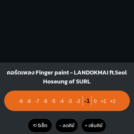
คอร์ดเพลง Finger paint - LANDOKMAI ft.Seol
Hoseung of SURL
-1
-9
-8
-7
-6
-5
-4
-3
-2
0
+1
+2
⟲ รีเซ็ต
− ลดคีย์
+ เพิ่มคีย์