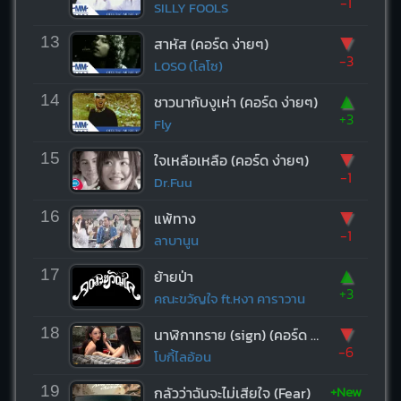
-1
SILLY FOOLS
▼
13
สาหัส (คอร์ด ง่ายๆ)
-3
LOSO (โลโซ)
▲
14
ชาวนากับงูเห่า (คอร์ด ง่ายๆ)
+3
Fly
▼
15
ใจเหลือเหลือ (คอร์ด ง่ายๆ)
-1
Dr.Fuu
▼
16
แพ้ทาง
-1
ลาบานูน
▲
17
ย้ายป่า
+3
คณะขวัญใจ ft.หงา คาราวาน
▼
18
นาฬิกาทราย (sign) (คอร์ด ง่ายๆ)
-6
โบกี้ไลอ้อน
+New
19
กลัวว่าฉันจะไม่เสียใจ (Fear)