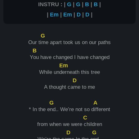
INSTRU : |
G
|
G
|
B
|
B
|
|
Em
|
Em
|
D
|
D
|
G
Our ti
me apart took us on our paths
B
Y
ou have changed I have changed
Em
While und
erneath this tree
D
A thought ca
me to me
G
A
* In the e
nd.. We’re not so d
ifferent
C
from when we were
children
D
G