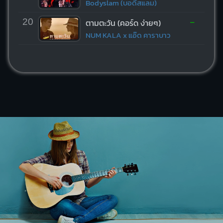
Bodyslam (บอดี้สแลม)
-
20
ตามตะวัน (คอร์ด ง่ายๆ)
NUM KALA x แอ๊ด คาราบาว