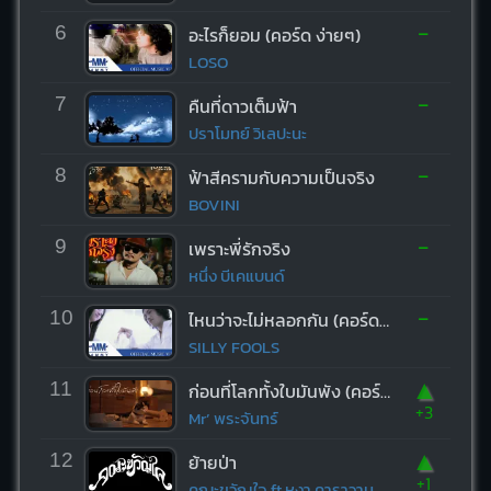
-
6
อะไรก็ยอม (คอร์ด ง่ายๆ)
LOSO
-
7
คืนที่ดาวเต็มฟ้า
ปราโมทย์ วิเลปะนะ
-
8
ฟ้าสีครามกับความเป็นจริง
BOVINI
-
9
เพราะพี่รักจริง
หนึ่ง บีเคแบนด์
-
10
ไหนว่าจะไม่หลอกกัน (คอร์ด ง่ายๆ)
SILLY FOOLS
▲
11
ก่อนที่โลกทั้งใบมันพัง (คอร์ด ง่ายๆ)
+3
Mr’ พระจันทร์
▲
12
ย้ายป่า
+1
คณะขวัญใจ ft.หงา คาราวาน