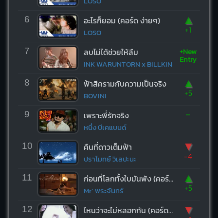
LOSO
▲
6
อะไรก็ยอม (คอร์ด ง่ายๆ)
+1
LOSO
+New
7
ลบไม่ได้ช่วยให้ลืม
Entry
INK WARUNTORN x BILLKIN
▲
8
ฟ้าสีครามกับความเป็นจริง
+5
BOVINI
-
9
เพราะพี่รักจริง
หนึ่ง บีเคแบนด์
▼
10
คืนที่ดาวเต็มฟ้า
-4
ปราโมทย์ วิเลปะนะ
▲
11
ก่อนที่โลกทั้งใบมันพัง (คอร์ด ง่ายๆ)
+5
Mr’ พระจันทร์
▼
12
ไหนว่าจะไม่หลอกกัน (คอร์ด ง่ายๆ)