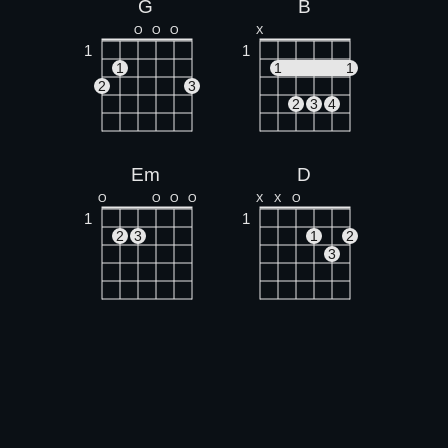
G
B
O
O
O
X
1
1
1
1
1
2
3
2
3
4
Em
D
O
O
O
O
X
X
O
1
1
2
3
1
2
3
A
C
X
O
O
X
O
O
1
1
1
1
2
3
2
3