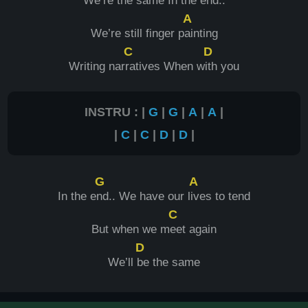
We’re the sa
me In the e
nd..
A
We’re still finger p
ainting
C
D
Writing nar
ratives When w
ith you
INSTRU : |
G
|
G
|
A
|
A
|
|
C
|
C
|
D
|
D
|
G
A
In the e
nd.. We have our l
ives to tend
C
But when we m
eet again
D
We’ll
be the same