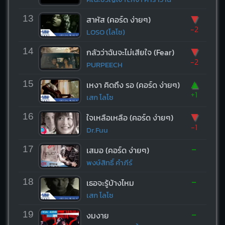
▼
13
สาหัส (คอร์ด ง่ายๆ)
-2
LOSO (โลโซ)
▼
14
กลัวว่าฉันจะไม่เสียใจ (Fear)
-2
PURPEECH
▲
15
เหงา คิดถึง รอ (คอร์ด ง่ายๆ)
+1
เสก โลโซ
▼
16
ใจเหลือเหลือ (คอร์ด ง่ายๆ)
-1
Dr.Fuu
-
17
เสมอ (คอร์ด ง่ายๆ)
พงษ์สิทธิ์ คำภีร์
-
18
เธอจะรู้บ้างไหม
เสก โลโซ
-
19
งมงาย