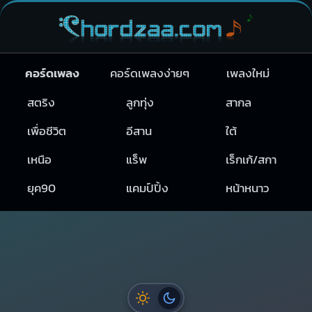
คอร์ดเพลง
คอร์ดเพลงง่ายๆ
เพลงใหม่
สตริง
ลูกทุ่ง
สากล
เพื่อชีวิต
อีสาน
ใต้
เหนือ
แร็พ
เร็กเก้/สกา
ยุค90
แคมป์ปิ้ง
หน้าหนาว