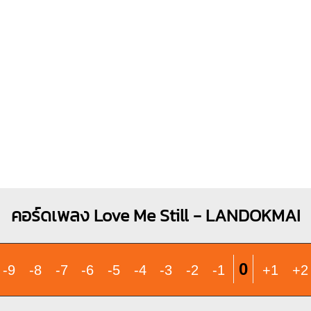
O
O
O
X
1
1
1
1
1
1
2
3
3
4
คอร์ดเพลง Love Me Still - LANDOKMAI
0
-9
-8
-7
-6
-5
-4
-3
-2
-1
+1
+2