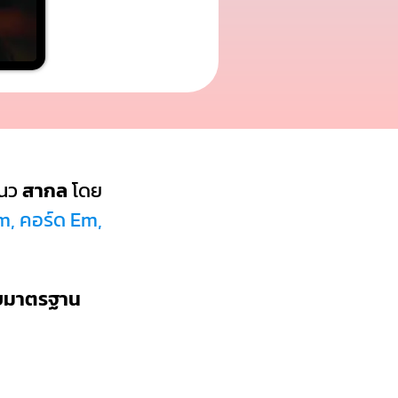
นว
สากล
โดย
m, คอร์ด Em,
บบมาตรฐาน