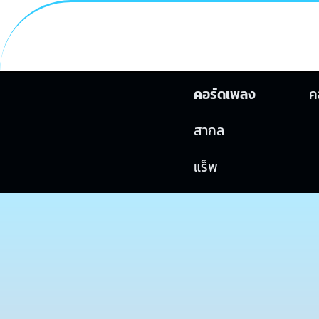
คอร์ดเพลง
ค
สากล
แร็พ