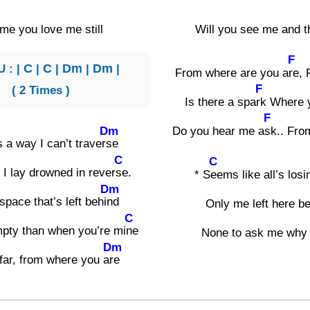
 me you love me still
Will you see me and t
F
 : |
C
|
C
|
Dm
|
Dm
|
From where are you a
re, 
F
( 2 Times )
Is there a spa
rk Where 
F
Dm
Do you hear me a
sk.. Fro
s a way I can’t traver
se
C
C
I lay drowned in rever
se.
* S
eems like all’s losin
Dm
 space that’s left behi
nd
Only me left here be
C
pty than when you’re mi
ne
None to ask me why 
Dm
far, from where you a
re