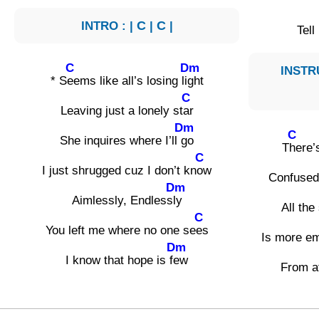
INTRO : |
C
|
C
|
Tell
C
Dm
INSTRU
* S
eems like all’s losing li
ght
C
Leaving just a lonely st
ar
Dm
C
She inquires where I’ll
go
T
here’
C
I just shrugged cuz I don’t kn
ow
Confused 
Dm
Aimlessly, Endless
ly
All the
C
You left me where no one se
es
Is more em
Dm
I know that hope is f
ew
From a