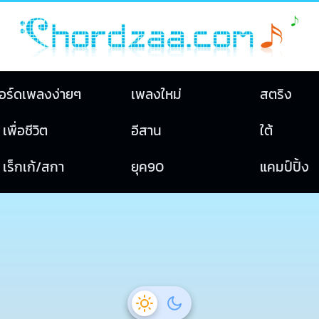
อร์ดเพลงง่ายๆ
เพลงใหม่
สตริง
เพื่อชีวิต
อีสาน
ใต้
เร็กเก้/สกา
ยุค90
แคมป์ปิ้ง