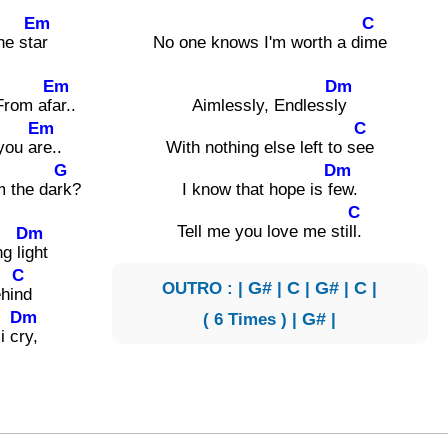
Em
C
he st
ar
No one knows I'm worth a di
me
Em
Dm
From af
ar..
Aimlessly, Endless
ly
Em
C
you a
re..
With nothing else left to s
ee
G
Dm
m the da
rk?
I know that hope is f
ew.
C
Tell me you love me sti
ll.
Dm
g li
ght
C
OUTRO : |
G#
|
C
|
G#
|
C
|
hi
nd
Dm
( 6 Times ) |
G#
|
i c
ry,