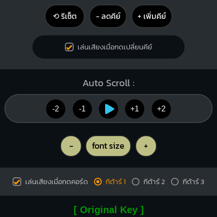
⟲ รีเซ็ต
− ลดคีย์
+ เพิ่มคีย์
G#
C#maj7
X
X
1
1
1
1
1
1
1
1
เล่นเสียงเมื่อกดเปลี่ยนคีย์
3
3
4
4
Auto Scroll :
Ebm7
Fm7
-2
-1
+1
+2
X
X
1
1
1
1
1
1
1
1
2
3
4
3
-
font size
+
เล่นเสียงเมื่อกดคอร์ด
กีต้าร์ 1
กีต้าร์ 2
กีต้าร์ 3
F7
Bbm7
X
1
1
1
1
1
1
1
1
1
[ Original Key ]
2
2