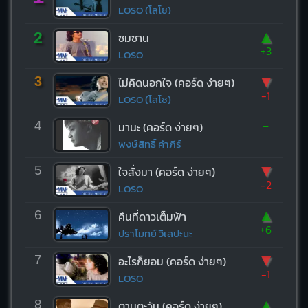
LOSO (โลโซ)
▲
2
ซมซาน
+3
LOSO
▼
3
ไม่คิดนอกใจ (คอร์ด ง่ายๆ)
-1
LOSO (โลโซ)
-
4
มานะ (คอร์ด ง่ายๆ)
พงษ์สิทธิ์ คำภีร์
▼
5
ใจสั่งมา (คอร์ด ง่ายๆ)
-2
LOSO
▲
6
คืนที่ดาวเต็มฟ้า
+6
ปราโมทย์ วิเลปะนะ
▼
7
อะไรก็ยอม (คอร์ด ง่ายๆ)
-1
LOSO
▲
8
ตามตะวัน (คอร์ด ง่ายๆ)