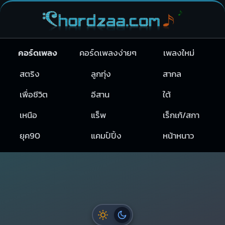
คอร์ดเพลง
คอร์ดเพลงง่ายๆ
เพลงใหม่
สตริง
ลูกทุ่ง
สากล
เพื่อชีวิต
อีสาน
ใต้
เหนือ
แร็พ
เร็กเก้/สกา
ยุค90
แคมป์ปิ้ง
หน้าหนาว