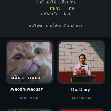
รักฉันยังไม่
เปลี่ยนผั
น
Eb/G
F#
เหมือน
วัน.. ก่อน
แต่ไม่ขอวอนให้เธอคืนกลับมา
เพลงรักเพลงแรก (Blooming)
The Diary
LANDOKMAI
LANDOKMAI