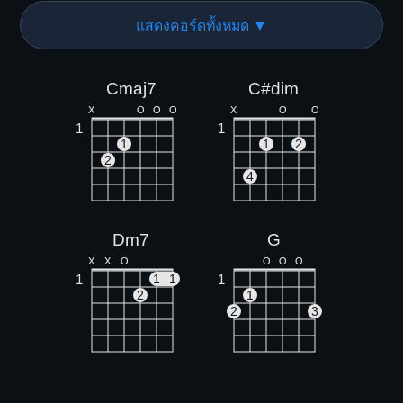
แสดงคอร์ดทั้งหมด ▼
Cmaj7
C#dim
X
O
O
O
X
O
O
1
1
1
1
2
2
4
Dm7
G
X
X
O
O
O
O
1
1
1
1
2
1
2
3
Fmaj7
Am7