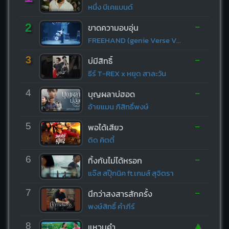
หนึ่ง บีเคแบนด์
-
2
ขาดความอบอุ่น
FREEHAND (genie Verse Vol.1)
-
3
บ่มีสิทธิ์
ธีร์ T-REX x หยุด สาละวัน
-
4
บุญผลาบ่ฮอด
อ้ายแมน ภิสิทธิ์พงษ์
-
5
พอได้เสียว
ดิด คิตตี้
-
6
ทิ้งกันไม่ได้หรอก
แจ๊ส สปุ๊กนิค ft.เกมส์ สุจิตรา
-
7
นึกว่าสงสารสักครั้ง
พงษ์สิทธิ์ คำภีร์
▲
8
แหวนคำ