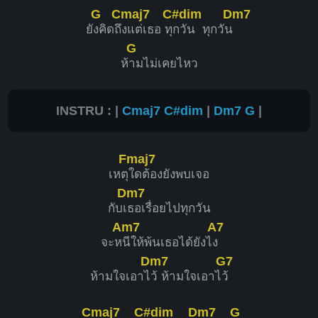
G
Cmaj7
C#dim
Dm7
ยั
งคิดถึ
งแต่เธอ ทุ
กวัน ทุกวัน
G
ห้
ามไม่เคยไหว
INSTRU : |
Cmaj7
C#dim
|
Dm7
G
|
Fmaj7
เหตุ
ใดต้องยังพบเจอ
Dm7
กับเ
ธอเรื่อยไปทุกวัน
Am7
A7
จะห
นีให้พ้นเธอได้ยังไ
ง
Dm7
G7
ห้ามใจเอาไ
ว้ ห้ามใจเอาไ
ว้
Cmaj7
C#dim
Dm7
G