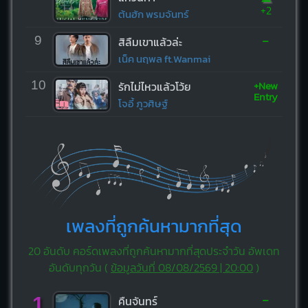
+2
ต้นฮัก พรมจันทร์
-
9
สิลืมเขาแล้วล่ะ
เน็ค นฤพล ft.Wanmai
+New
10
รักไม่ไหวแล้วโว้ย
Entry
โจอี้ ภูวศิษฐ์
เพลงที่ถูกค้นหามากที่สุด
20 อันดับ คอร์ดเพลงที่ถูกค้นหามากที่สุดประจำวัน อัพเดท
อันดับทุกวัน (
ข้อมูลวันที่ 08/08/2569 | 20:00
)
-
1
คืนจันทร์