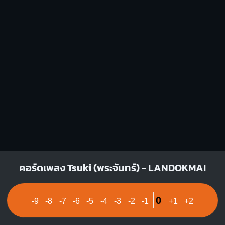
X
X
O
X
O
O
O
1
1
1
1
2
2
3
A7
G7
X
O
O
O
O
O
O
1
1
1
2
3
2
3
Em7
Bb
คอร์ดเพลง Tsuki (พระจันทร์) - LANDOKMAI
O
O
O
O
O
X
X
O
1
1
1
2
0
-9
-8
-7
-6
-5
-4
-3
-2
-1
+1
+2
3
4