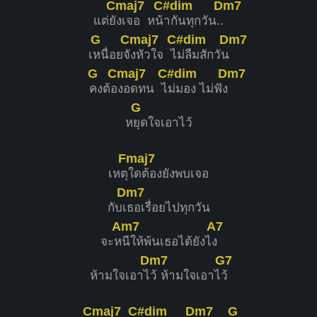
Cmaj7
C#dim
Dm7
แต่ยั
งเจอ หน้
ากันทุกวัน..
G
Cmaj7
C#dim
Dm7
เ
หนื่อยจั
งหัวใจ ไ
ม่ลืมสักวัน
G
Cmaj7
C#dim
Dm7
คงต้อ
งอดทน ไ
ม่มอง ไม่ฟัง
G
ห
ยุดใจเอาไว้
Fmaj7
เหตุ
ใดต้องยังพบเจอ
Dm7
กับเ
ธอเรื่อยไปทุกวัน
Am7
A7
จะห
นีให้พ้นเธอได้ยังไ
ง
Dm7
G7
ห้ามใจเอาไ
ว้ ห้ามใจเอาไ
ว้
Cmaj7
C#dim
Dm7
G