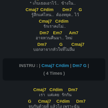
*
เก็บเธอเ
อาไว้.. ข้า
งใน..
Cmaj7
C#dim
Dm7
G
รู้สึกแค่
ไหน.. ต้องห
ยุด.. ไว้
Cmaj7
C#dim
รักเราคง
ไม่..
Dm7
Em7
Am7
อาจ
หวนคืน
มา.. ใหม่
Dm7
G
Cmaj7
บอก
ลาจากหัวใ
จที่ไม่ลืม
INSTRU : |
Cmaj7
C#dim
|
Dm7
G
|
( 4 Times )
Cmaj7
C#dim
Dm7
เรา แค่
เคย รักกัน
G
Cmaj7
C#dim
Dm7
จบกันด้
วยดี แล้วไ
ง เพราะฉัน