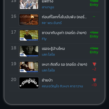
+New
15
แพ้ทาง
Entry
ลาบานูน
-
16
ก่อนที่โลกทั้งใบมันพัง (คอร์ด ง่ายๆ)
Mr’ พระจันทร์
+New
17
ชาวนากับงูเห่า (คอร์ด ง่ายๆ)
Entry
Fly
+New
18
เธอจะรู้บ้างไหม
Entry
เสก โลโซ
▼
19
เหงา คิดถึง รอ (คอร์ด ง่ายๆ)
-2
เสก โลโซ
▼
20
ย้ายป่า
-13
คณะขวัญใจ ft.หงา คาราวาน