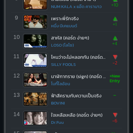
+10
NUM KALA x แอ๊ด คาราบาว
▲
9
เพราะพี่รักจริง
+1
หนึ่ง บีเคแบนด์
▲
10
สาหัส (คอร์ด ง่ายๆ)
+4
LOSO (โลโซ)
▼
11
ไหนว่าจะไม่หลอกกัน (คอร์ด ง่ายๆ)
-2
SILLY FOOLS
+New
12
นาฬิกาทราย (sign) (คอร์ด ง่ายๆ)
Entry
โบกี้ไลอ้อน
-
13
ฟ้าสีครามกับความเป็นจริง
BOVINI
▼
14
ใจเหลือเหลือ (คอร์ด ง่ายๆ)
-6
Dr.Fuu