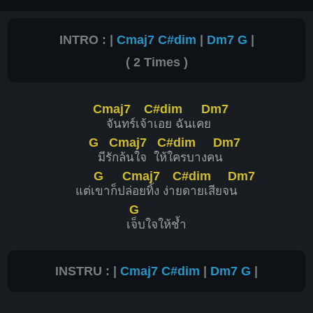
3
3
INTRO : |
Cmaj7
C#dim
|
Dm7
G
|
( 2 Times )
F
Eb
X
X
1
1
1
1
1
1
Cmaj7
C#dim
Dm7
2
3
4
2
3
จันทร์เจ้า
เอย ฉันเคย
4
G
Cmaj7
C#dim
Dm7
มีรัก
ล้นใจ ให้
ใครบางคน
G
Cmaj7
C#dim
Dm7
F#
แต่เ
ขาก็ปล่
อยทิ้ง ง่าย
ดายเสียจน
G
1
เ
จ็บใจให้ช้ำ
1
1
1
2
3
4
INSTRU : |
Cmaj7
C#dim
|
Dm7
G
|