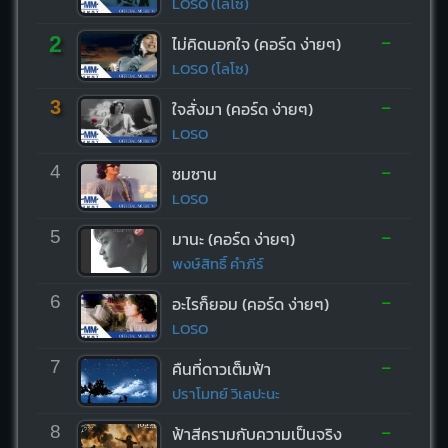
LOSO (โลโซ)
-
2
ไม่คิดนอกใจ (คอร์ด ง่ายๆ)
LOSO (โลโซ)
-
3
ใจสั่งมา (คอร์ด ง่ายๆ)
LOSO
-
4
ซมซาน
LOSO
-
5
มานะ (คอร์ด ง่ายๆ)
พงษ์สิทธิ์ คำภีร์
-
6
อะไรก็ยอม (คอร์ด ง่ายๆ)
LOSO
-
7
คืนที่ดาวเต็มฟ้า
ปราโมทย์ วิเลปะนะ
-
8
ฟ้าสีครามกับความเป็นจริง