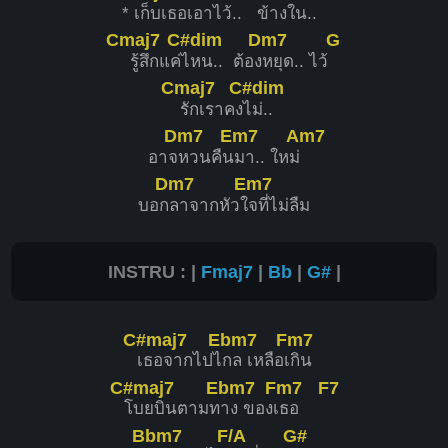
*
เก็บเธอเอ
าไว้.. ข้า
งใน..
Cmaj7
C#dim
Dm7
G
รู้สึกแค่
ไหน.. ต้อง
หยุด.. ไว้
Cmaj7
C#dim
รักเราคง
ไม่..
Dm7
Em7
Am7
อาจ
หวนคืน
มา.. ใหม่
Dm7
Em7
บอก
ลาจากหัวใ
จที่ไม่ลืม
INSTRU : |
Fmaj7
|
Bb
|
G#
|
C#maj7
Ebm7
Fm7
เธอจากไปไ
กล เหลือเ
กิน
C#maj7
Ebm7
Fm7
F7
โบยบินตามท
าง ของเ
ธอ
Bbm7
F/A
G#