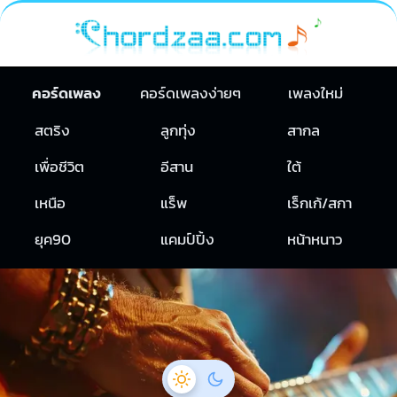
คอร์ดเพลง
คอร์ดเพลงง่ายๆ
เพลงใหม่
สตริง
ลูกทุ่ง
สากล
เพื่อชีวิต
อีสาน
ใต้
เหนือ
แร็พ
เร็กเก้/สกา
ยุค90
แคมป์ปิ้ง
หน้าหนาว