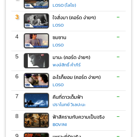
LOSO (โลโซ)
-
3
ใจสั่งมา (คอร์ด ง่ายๆ)
LOSO
-
4
ซมซาน
LOSO
-
5
มานะ (คอร์ด ง่ายๆ)
พงษ์สิทธิ์ คำภีร์
-
6
อะไรก็ยอม (คอร์ด ง่ายๆ)
LOSO
-
7
คืนที่ดาวเต็มฟ้า
ปราโมทย์ วิเลปะนะ
-
8
ฟ้าสีครามกับความเป็นจริง
BOVINI
-
9
เพราะพี่รักจริง