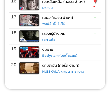
▼
16
ใจเหลือเหลือ (คอร์ด ง่ายๆ)
-1
Dr.Fuu
-
17
เสมอ (คอร์ด ง่ายๆ)
พงษ์สิทธิ์ คำภีร์
-
18
เธอจะรู้บ้างไหม
เสก โลโซ
-
19
งมงาย
Bodyslam (บอดี้สแลม)
-
20
ตามตะวัน (คอร์ด ง่ายๆ)
NUM KALA x แอ๊ด คาราบาว