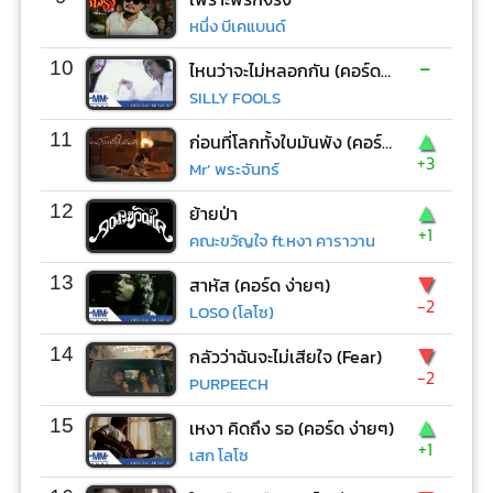
หนึ่ง บีเคแบนด์
-
10
ไหนว่าจะไม่หลอกกัน (คอร์ด ง่ายๆ)
SILLY FOOLS
▲
11
ก่อนที่โลกทั้งใบมันพัง (คอร์ด ง่ายๆ)
+3
Mr’ พระจันทร์
▲
12
ย้ายป่า
+1
คณะขวัญใจ ft.หงา คาราวาน
▼
13
สาหัส (คอร์ด ง่ายๆ)
-2
LOSO (โลโซ)
▼
14
กลัวว่าฉันจะไม่เสียใจ (Fear)
-2
PURPEECH
▲
15
เหงา คิดถึง รอ (คอร์ด ง่ายๆ)
+1
เสก โลโซ