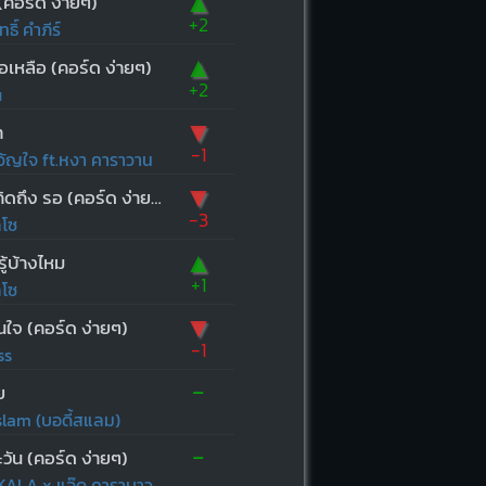
▲
(คอร์ด ง่ายๆ)
+2
ธิ์ คำภีร์
▲
ือเหลือ (คอร์ด ง่ายๆ)
+2
u
▼
า
-1
ัญใจ ft.หงา คาราวาน
▼
เหงา คิดถึง รอ (คอร์ด ง่ายๆ)
-3
ลโซ
▲
ู้บ้างไหม
+1
ลโซ
▼
้ในใจ (คอร์ด ง่ายๆ)
-1
ss
-
ย
lam (บอดี้สแลม)
-
วัน (คอร์ด ง่ายๆ)
ALA x แอ๊ด คาราบาว