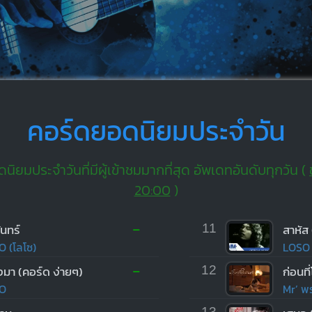
คอร์ดยอดนิยมประจำวัน
ิยมประจำวันที่มีผู้เข้าชมมากที่สุด อัพเดทอันดับทุกวัน (
20:00
)
-
ันทร์
11
สาหัส
O (โลโซ)
LOSO 
-
่งมา (คอร์ด ง่ายๆ)
12
O
Mr’ พร
13