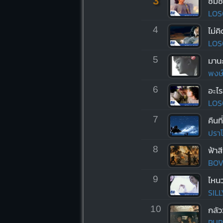
3
ซมซ
LOS
4
ไม่ค
LOS
5
มานะ
พงษ์ส
6
อะไร
LOS
7
คืนท
ปราโ
8
ฟ้าส
BOV
9
SIL
10
กลัว
PUR