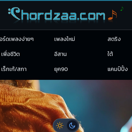
อร์ดเพลงง่ายๆ
เพลงใหม่
สตริง
เพื่อชีวิต
อีสาน
ใต้
เร็กเก้/สกา
ยุค90
แคมป์ปิ้ง