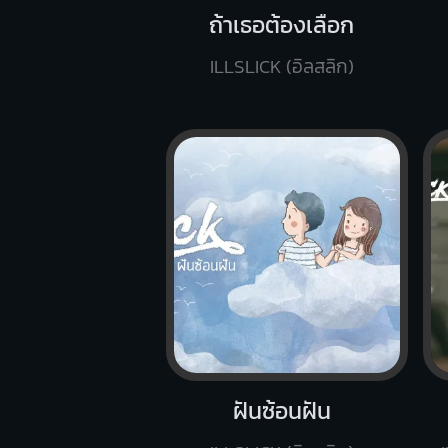
ถ้าเธอต้องเลือก
ILLSLICK (อิลสลิก)
ฝันซ้อนฝัน