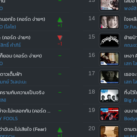
-
าน
เสมอ 
O
พงษ์สิท
▲
ิดนอกใจ (คอร์ด ง่ายๆ)
14
ใจเหล
+1
O (โลโซ)
Dr.Fu
▼
 (คอร์ด ง่ายๆ)
15
ย้ายป่
-1
ิทธิ์ คำภีร์
คณะขว
-
ก็ยอม (คอร์ด ง่ายๆ)
16
O
เสก โ
-
ี่ดาวเต็มฟ้า
17
เธอจะร
มทย์ วิเลปะนะ
เสก โ
-
ีครามกับความเป็นจริง
18
ทิ้งไว
INI
Big A
-
ไหนว่าจะไม่หลอกกัน (คอร์ด ง่ายๆ)
19
งมงา
LY FOOLS
Bodys
▲
ว่าฉันจะไม่เสียใจ (Fear)
20
ตามตะ
+1
PEECH
NUM K