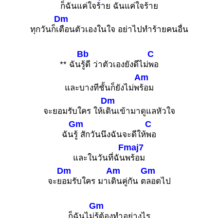
ก็ฉันแค่
ใจร้าย ฉันแค่ใจร้าย
Dm
ทุกวันก็เ
ตือนตัวเองในใจ อย่าไปทำร้ายคนอื่น
Bb
C
** ฉัน
รู้ดี ว่าตัวเองยังดีไม่
พอ
Am
และบางทีชั้นก็ยังไม่พ
ร้อม
Dm
จะยอมรับใคร ให้เ
ดินเข้ามาดูแลหัวใจ
Gm
C
ฉัน
รู้ สักวันนึงฉันจะดีให้
พอ
Fmaj7
และในวันที่ฉัน
พร้อม
Dm
Am
Gm
จะย
อมรับใคร มาเ
ดินคู่กัน ต
ลอดไป
Gm
ก็ฉันไม่
รู้ต้องทำอย่างไร