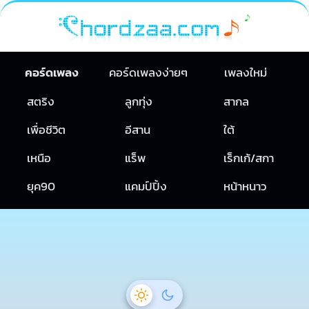
คอร์ดเพลง
คอร์ดเพลงง่ายๆ
เพลงใหม่
สตริง
ลูกทุ่ง
สากล
เพื่อชีวิต
อีสาน
ใต้
เหนือ
แร็พ
เร็กเก้/สกา
ยุค90
แคมป์ปิ้ง
หน้าหนาว