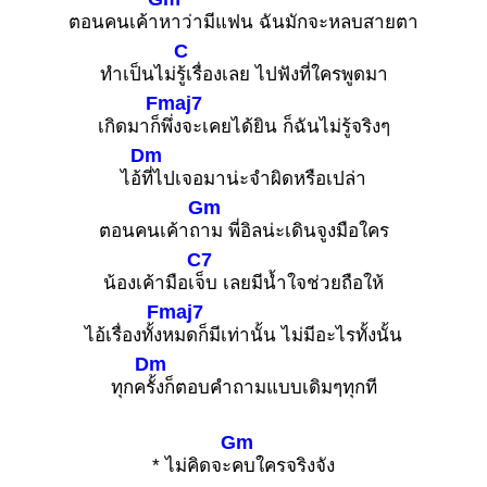
ตอนคนเค้า
หาว่ามีแฟน ฉันมักจะหลบสายตา
C
ทำเป็นไม่
รู้เรื่องเลย ไปฟังที่ใครพูดมา
Fmaj7
เกิดมาก็
พึ่งจะเคยได้ยิน ก็ฉันไม่รู้จริงๆ
Dm
ไอ้
ที่ไปเจอมาน่ะจำผิดหรือเปล่า
Gm
ตอนคนเค้าถ
าม พี่อิลน่ะเดินจูงมือใคร
C7
น้องเค้ามือเ
จ็บ เลยมีน้ำใจช่วยถือให้
Fmaj7
ไอ้เรื่องทั้ง
หมดก็มีเท่านั้น ไม่มีอะไรทั้งนั้น
Dm
ทุกค
รั้งก็ตอบคำถามแบบเดิมๆทุกที
Gm
* ไม่คิดจะ
คบใครจริงจัง