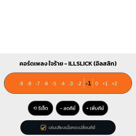
Am
F
X
O
O
1
1
1
1
1
1
2
3
2
3
4
G#m
G
คอร์ดเพลง ใจร้าย - ILLSLICK (อิลสลิก)
O
O
O
4
1
1
1
1
1
1
-1
-9
-8
-7
-6
-5
-4
-3
-2
0
+1
+2
3
4
2
3
⟲ รีเซ็ต
− ลดคีย์
+ เพิ่มคีย์
เล่นเสียงเมื่อกดเปลี่ยนคีย์