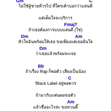
Gm
C
ไม่ใช้ผู้ชายทั่วๆไป ที่ใครเค้าบอกว่าแสน
ดี
แต่เต็มใจจะบริการ
Fmaj7
ถ้าเธอต้องการแบบแส
นดี (ใช่)
Dm
Am
หัว
ใจฉันพร้อมให้เธอ ขอเพียงแค่เ
ธอมั่นใจ
Dm
ว่าเ
ธอแล้วพร้อมจะเจอ
Bb
ถ้าเรื่อง
Rap ก็พอตัว เสียงเป็นน้อง
C
'Black Label อยู่พอ
ควร
ถ้ามากับแฟนผมขอตัว
Am
แล้วชื่ออะไรล่ะ ขอท
วนดิ๊