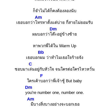
ก็จำไม่ได้ก็คงต้องลองนับ
Am
เธอบอกว่าโ
ทรหาตั้งแต่บ่าย กี่สายไม่ยอมรับ
Dm
ผมบอกว่าโ
ต๊ะอยู่ข้างซ้าย
หาพวกพี่ได้ใน Warm Up
Bb
เธอบอก
ผม ว่าทำไมเธอใจร้ายจัง
C
ชอบมาเ
ล่นอยู่กับหัวใจ จนใครต่อใครไหวหวั่น
F
ใครเค้า
บอกว่าพี่เจ้าชู้ But baby
Dm
y
ou're number one, number one.
Am
มีบางสิ่งบางอย่างจะบอกเธอ