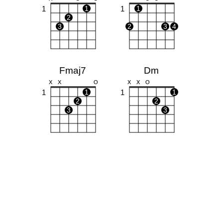
1
1
1
1
2
3
2
3
4
Fmaj7
Dm
X
X
O
X
X
O
1
1
1
1
2
2
3
3
C7
Bb
X
O
X
X
O
1
1
1
1
2
3
4
3
4