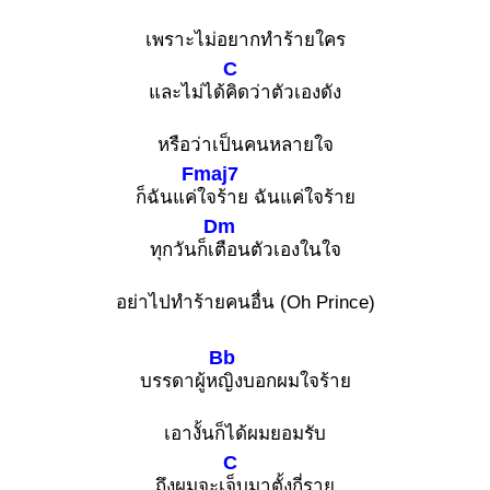
เพราะไม่อยากทำร้ายใคร
C
และไม่ได้
คิดว่าตัวเองดัง
หรือว่าเป็นคนหลายใจ
Fmaj7
ก็ฉันแค่
ใจร้าย ฉันแค่ใจร้าย
Dm
ทุกวันก็เ
ตือนตัวเองในใจ
อย่าไปทำร้ายคนอื่น (Oh Prince)
Bb
บรรดาผู้ห
ญิงบอกผมใจร้าย
เอางั้นก็ได้ผมยอมรับ
C
ถึงผมจะเ
จ็บมาตั้งกี่ราย