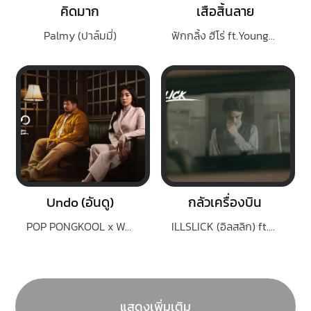
คิดมาก
เสือสิ้นลาย
Palmy (ปาล์มมี่)
ฟักกลิ้ง ฮีโร่ ft.YoungOhm, P-Hot, FYMM
Undo (อันดู)
กลัวเครื่องบิน
POP PONGKOOL x WONDERFRAME
ILLSLICK (อิลสลิก) ft.PALMY
แสดงเพิ่มเติม