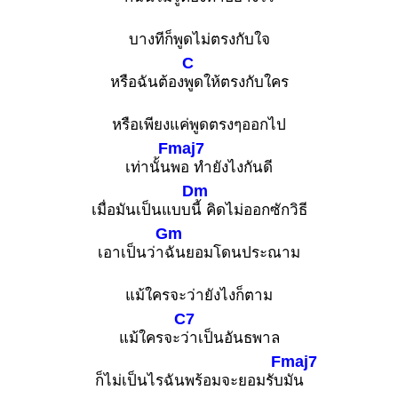
บางทีก็พูดไม่ตรงกับใจ
C
หรือฉันต้อง
พูดให้ตรงกับใคร
หรือเพียงแค่พูดตรงๆออกไป
Fmaj7
เท่านั้น
พอ ทำยังไงกันดี
Dm
เมื่อมันเป็นแบบ
นี้ คิดไม่ออกซักวิธี
Gm
เอาเป็นว่า
ฉันยอมโดนประณาม
แม้ใครจะว่ายังไงก็ตาม
C7
แม้ใครจะ
ว่าเป็นอันธพาล
Fmaj7
ก็ไม่เป็นไรฉันพร้อมจะยอมรับ
มัน