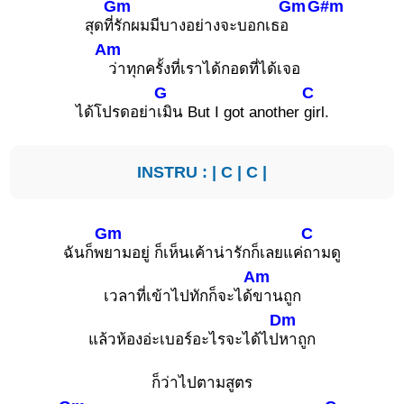
Gm
Gm
G#m
สุดที่
รักผมมีบางอย่างจะบอกเธอ
Am
ว่าทุกครั้งที่เราได้กอดที่ได้เจอ
G
C
ได้โปรดอย่า
เมิน But I got another
girl.
INSTRU : |
C
|
C
|
Gm
C
ฉันก็พ
ยามอยู่ ก็เห็นเค้าน่ารักก็เลยแค่
ถามดู
Am
เวลาที่เข้าไปทักก็จะได้
ขานถูก
Dm
แล้วห้องอ่ะเบอร์อะไรจะได้ไป
หาถูก
ก็ว่าไปตามสูตร