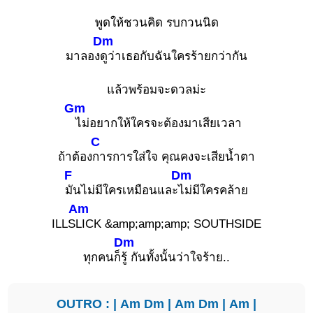
พูดให้ชวนคิด รบกวนนิด
Dm
มาลอง
ดูว่าเธอกับฉันใครร้ายกว่ากัน
แล้วพร้อมจะดวลม่ะ
Gm
ไม่อยากให้ใครจะต้องมาเสียเวลา
C
ถ้าต้อง
การการใส่ใจ คุณคงจะเสียน้ำตา
F
Dm
มันไม่มีใครเหมือนและ
ไม่มีใครคล้าย
Am
ILLS
LICK &amp;amp;amp; SOUTHSIDE
Dm
ทุกคนก็
รู้ กันทั้งนั้นว่าใจร้าย..
OUTRO : |
Am
Dm
|
Am
Dm
|
Am
|