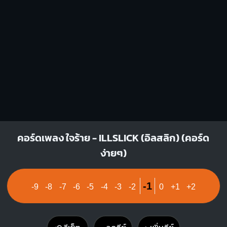
3
4
3
4
Am
F
X
O
O
1
1
1
1
1
1
2
3
2
3
4
G#m
G
คอร์ดเพลง ใจร้าย - ILLSLICK (อิลสลิก) (คอร์ด
O
O
O
ง่ายๆ)
4
1
1
1
1
1
1
3
4
2
3
-1
-9
-8
-7
-6
-5
-4
-3
-2
0
+1
+2