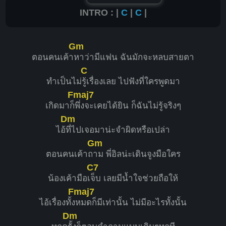
INTRO : |
C
|
C
|
Gm
ตอนคนเค้า
หาว่ามีแฟน ฉันมักจะหลบสายตา
C
ทำเป็นไม่
รู้เรื่องเลย ไปฟังที่ใครพูดมา
Fmaj7
เกิดมาก็
พึ่งจะเคยได้ยิน ก็ฉันไม่รู้จริงๆ
Dm
ไอ้
ที่ไปเจอมาน่ะจำผิดหรือเปล่า
Gm
ตอนคนเค้าถ
าม พี่อิลน่ะเดินจูงมือใคร
C7
น้องเค้ามือเ
จ็บ เลยมีน้ำใจช่วยถือให้
Fmaj7
ไอ้เรื่องทั้ง
หมดก็มีเท่านั้น ไม่มีอะไรทั้งนั้น
Dm