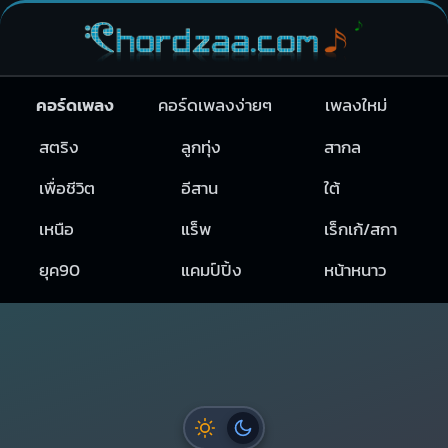
คอร์ดเพลง
คอร์ดเพลงง่ายๆ
เพลงใหม่
สตริง
ลูกทุ่ง
สากล
เพื่อชีวิต
อีสาน
ใต้
เหนือ
แร็พ
เร็กเก้/สกา
ยุค90
แคมป์ปิ้ง
หน้าหนาว