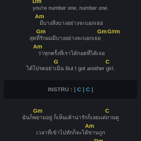
Dm
y
ou're number one, number one.
Am
มีบางสิ่งบางอย่างจะบอกเธอ
Gm
Gm
G#m
สุดที่
รักผมมีบางอย่างจะบอกเธอ
Am
ว่าทุกครั้งที่เราได้กอดที่ได้เจอ
G
C
ได้โปรดอย่า
เมิน But I got another
girl.
INSTRU : |
C
|
C
|
Gm
C
ฉันก็พ
ยามอยู่ ก็เห็นเค้าน่ารักก็เลยแค่
ถามดู
Am
เวลาที่เข้าไปทักก็จะได้
ขานถูก
Dm