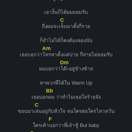
เอางั้นก็ได้ผมยอมรับ
C
ถึงผมจะเ
จ็บมาตั้งกี่ราย
ก็จำไม่ได้ก็คงต้องลองนับ
Am
เธอบอกว่าโ
ทรหาตั้งแต่บ่าย กี่สายไม่ยอมรับ
Dm
ผมบอกว่าโ
ต๊ะอยู่ข้างซ้าย
หาพวกพี่ได้ใน Warm Up
Bb
เธอบอก
ผม ว่าทำไมเธอใจร้ายจัง
C
ชอบมาเ
ล่นอยู่กับหัวใจ จนใครต่อใครไหวหวั่น
F
ใครเค้า
บอกว่าพี่เจ้าชู้ But baby