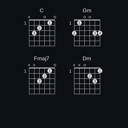
C
Gm
X
O
O
O
O
1
1
1
1
2
3
2
3
4
Fmaj7
Dm
X
X
O
X
X
O
1
1
1
1
2
2
3
3
C7
Bb
X
O
X
X
O
1
1
1
1
2