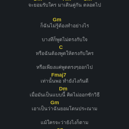
จะย
อมรับใคร มาเ
ดินคู่กัน ต
ลอดไป
Gm
ก็ฉันไม่
รู้ต้องทำอย่างไร
บางทีก็พูดไม่ตรงกับใจ
C
หรือฉันต้อง
พูดให้ตรงกับใคร
หรือเพียงแค่พูดตรงๆออกไป
Fmaj7
เท่านั้น
พอ ทำยังไงกันดี
Dm
เมื่อมันเป็นแบบ
นี้ คิดไม่ออกซักวิธี
Gm
เอาเป็นว่า
ฉันยอมโดนประณาม
แม้ใครจะว่ายังไงก็ตาม