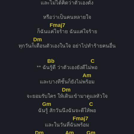
และไม่ได้
คิดว่าตัวเองดัง
หรือว่าเป็นคนหลายใจ
Fmaj7
ก็ฉันแค่
ใจร้าย ฉันแค่ใจร้าย
Dm
ทุกวันก็เ
ตือนตัวเองในใจ อย่าไปทำร้ายคนอื่น
Bb
C
** ฉัน
รู้ดี ว่าตัวเองยังดีไม่
พอ
Am
และบางทีชั้นก็ยังไม่พ
ร้อม
Dm
จะยอมรับใคร ให้เ
ดินเข้ามาดูแลหัวใจ
Gm
C
ฉัน
รู้ สักวันนึงฉันจะดีให้
พอ
Fmaj7
และในวันที่ฉัน
พร้อม
Dm
Am
Gm