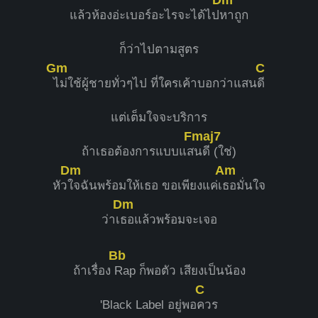
แล้วห้องอ่ะเบอร์อะไรจะได้ไป
หาถูก
ก็ว่าไปตามสูตร
Gm
C
ไม่ใช้ผู้ชายทั่วๆไป ที่ใครเค้าบอกว่าแสน
ดี
แต่เต็มใจจะบริการ
Fmaj7
ถ้าเธอต้องการแบบแส
นดี (ใช่)
Dm
Am
หัว
ใจฉันพร้อมให้เธอ ขอเพียงแค่เ
ธอมั่นใจ
Dm
ว่าเ
ธอแล้วพร้อมจะเจอ
Bb
ถ้าเรื่อง
Rap ก็พอตัว เสียงเป็นน้อง
C
'Black Label อยู่พอ
ควร