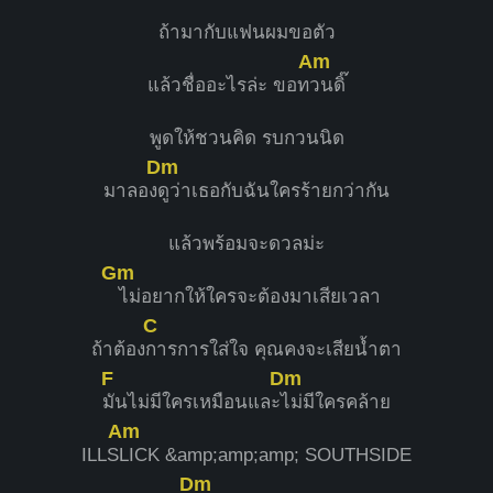
ถ้ามากับแฟนผมขอตัว
Am
แล้วชื่ออะไรล่ะ ขอท
วนดิ๊
พูดให้ชวนคิด รบกวนนิด
Dm
มาลอง
ดูว่าเธอกับฉันใครร้ายกว่ากัน
แล้วพร้อมจะดวลม่ะ
Gm
ไม่อยากให้ใครจะต้องมาเสียเวลา
C
ถ้าต้อง
การการใส่ใจ คุณคงจะเสียน้ำตา
F
Dm
มันไม่มีใครเหมือนและ
ไม่มีใครคล้าย
Am
ILLS
LICK &amp;amp;amp; SOUTHSIDE
Dm