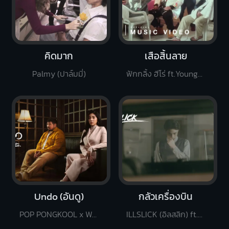
คิดมาก
เสือสิ้นลาย
Palmy (ปาล์มมี่)
ฟักกลิ้ง ฮีโร่ ft.YoungOhm, P-Hot, FYMM
Undo (อันดู)
กลัวเครื่องบิน
POP PONGKOOL x WONDERFRAME
ILLSLICK (อิลสลิก) ft.PALMY