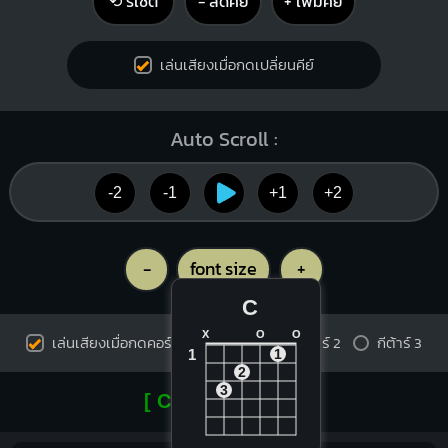
⟲ รีเซ็ต
− ลดคีย์
+ เพิ่มคีย์
เล่นเสียงเมื่อกดเปลี่ยนคีย์
Auto Scroll :
-2
-1
+1
+2
-
font size
+
C
X
O
O
เล่นเสียงเมื่อกดคอร์ด
กีต้าร์ 1
กีต้าร์ 2
กีต้าร์ 3
1
1
2
3
[ Capo on fret 1 ]