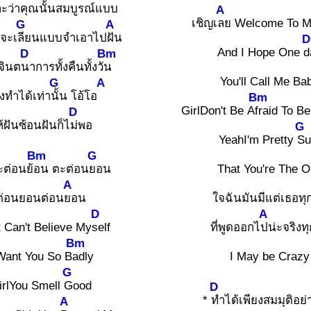
ะว่า
คุณนั้นสมบูรณ์แ
บบ
A
เชิญเ
ลย Welcome To M
G
A
นจะเ
ลียนแบบจำเอาไป
ฝัน
D
And I Hope One
d
D
Bm
้จินต
นาการทั้งคืนทั้งวั
น
You'll Call Me Ba
G
A
คงทำได้เท่า
นั้น โอ้โอ
Bm
GirlDon't Be A
fraid To B
D
ห้ฝันซ้อนฝันก็ไ
ม่พอ
G
YeahI'm Pretty
Su
Bm
G
ะต่อนย้
อน ตะต่อน
ยอน
That You're The 
A
ต่อนยอนต่อน
ยอน
ใจฉันมันมีแต่เธอทุ
D
A
t Can't Believe My
self
ที่พูดออกไ
ปน่ะจริงท
Bm
Want You So B
adly
I May be Crazy
G
irlYou Smell
Good
D
*
ทำได้เพียงสมมุติอย่
A