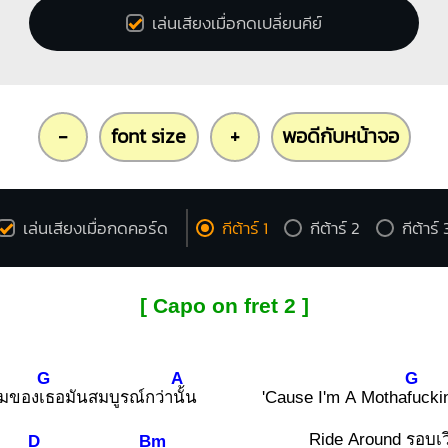
เล่นเสียงเมื่อกดเปลี่ยนคีย์
-
font size
+
พอดีกับหน้าจอ
เล่นเสียงเมื่อกดคอร์ด
กีต้าร์ 1
กีต้าร์ 2
กีต้าร์ 
[ Capo on fret 2 ]
G
A
G
มของ
เธอมันสมบูรณ์กว่า
นั้น
'Cause I'm A Motha
fuckin
Ride Around รอบเว
D
Bm