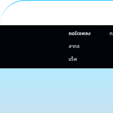
คอร์ดเพลง
ค
สากล
แร็พ