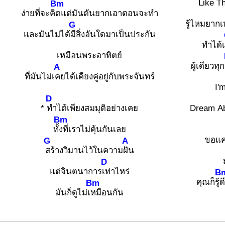
Like T
Bm
ง่ายที่จะคิ
ดแต่มันดันยากเอาตอนจะทำ
รู้ไหมยากเ
G
และมันไม่ได้
มีสิ่งอันใดมาเป็นประกัน
ทำได้เ
เหมือนพระอาทิตย์
ผู้เดียวทุก
A
ที่มันไม่เ
คยได้เคียงคู่อยู่กับพระจันทร์
I'
D
*
ทำได้เพียงสมมุติอย่างเคย
Dream A
Bm
ทั้
งที่เราไม่คุ้นกันเลย
ขอแค่
G
A
สร้างวิมานไว้ในความ
ฝัน
D
แต่จินตนาการ
เท่าไหร่
B
คุณก็รู้
ด
Bm
มันก็ดูไม่เ
หมือนกัน