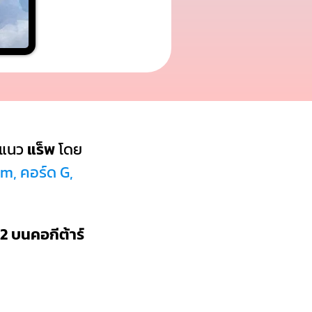
งแนว
แร็พ
โดย
Bm, คอร์ด G,
2 บนคอกีต้าร์