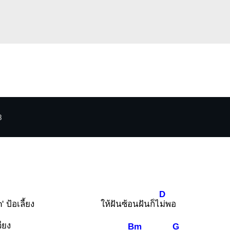
3
D
' ป้อเลี้ยง
ให้ฝันซ้อนฝันก็ไ
ม่พอ
ียง
Bm
G