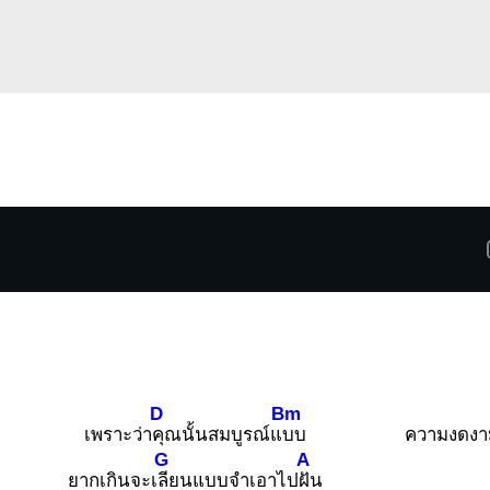
D
Bm
เพราะว่า
คุณนั้นสมบูรณ์แ
บบ
ความงดงา
G
A
ยากเกินจะเ
ลียนแบบจำเอาไป
ฝัน