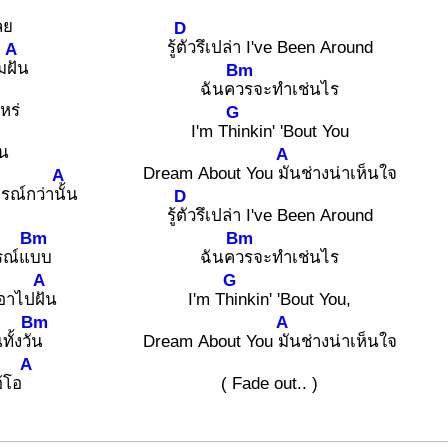
ลย
D
รู้
ตัวรึเปล่า I've Been Around
A
ม
ฝัน
Bm
ฉันค
วรจะทำเช่นไร
หร่
G
I'm T
hinkin' 'Bout You
ัน
A
Dream About You
มันช่างน่าเห็นใจ
A
รณ์กว่า
นั้น
D
รู้
ตัวรึเปล่า I've Been Around
Bm
Bm
รณ์แ
บบ
ฉันค
วรจะทำเช่นไร
A
G
อาไป
ฝัน
I'm T
hinkin' 'Bout You,
Bm
A
ั้งวั
น
Dream About You
มันช่างน่าเห็นใจ
A
อ้โอ
( Fade out.. )