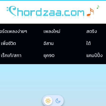
อร์ดเพลงง่ายๆ
เพลงใหม่
สตริง
เพื่อชีวิต
อีสาน
ใต้
เร็กเก้/สกา
ยุค90
แคมป์ปิ้ง