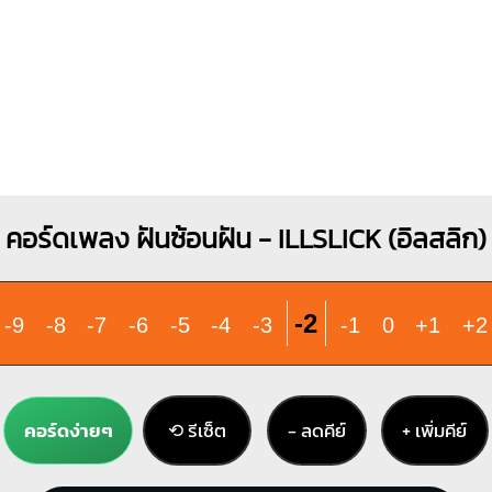
คอร์ดเพลง ฝันซ้อนฝัน - ILLSLICK (อิลสลิก)
-2
-9
-8
-7
-6
-5
-4
-3
-1
0
+1
+2
คอร์ดง่ายๆ
⟲ รีเซ็ต
− ลดคีย์
+ เพิ่มคีย์