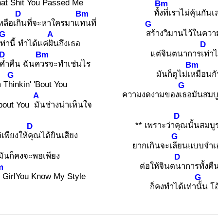
hat Shit You
Passed Me
Bm
ทั้
งที่เราไม่คุ้นกันเ
D
Bm
หลือเ
กินที่จะหาใครมาแ
ทนที่
G
สร้างวิมานไว้ในควา
G
A
ท่านี้ ทำได้แค่
ฝันถึงเธอ
D
แต่จินตนาการ
เท่าไ
D
Bm
ค่ำคืน ฉันค
วรจะทำเช่นไร
Bm
มันก็ดูไม่เ
หมือนก
G
m T
hinkin' 'Bout You
G
ความงดงามของ
เธอมันสมบู
A
bout You
มันช่างน่าเห็นใจ
D
** เพราะว่า
คุณนั้นสมบู
D
เพียงให้
คุณได้ยินเสียง
G
ยากเกินจะเ
ลียนแบบจำเ
มันก็คงจะพอเพียง
D
ต่อให้จินต
นาการทั้งคืนท
m
ี GirlYou Know My Style
G
ก็คงทำได้เท่า
นั้น โ