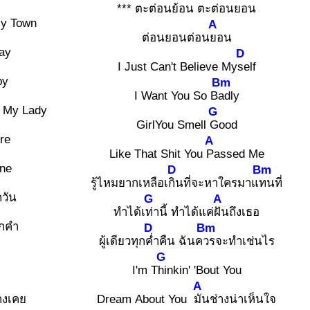
*** ตะต่อนย้
อน ตะต่อน
ยอน
y Town
A
ต่อนยอนต่อน
ยอน
ay
D
I Just Can't Believe My
self
by
Bm
I Want You So B
adly
e My Lady
G
GirlYou Smell
Good
re
A
Like That Shit You
Passed Me
One
D
Bm
รู้ไหมยากเหลือเ
กินที่จะหาใครมาแ
ทนที่
กวัน
G
A
ทำได้เ
ท่านี้ ทำได้แค่
ฝันถึงเธอ
ุกคำ
D
Bm
ผู้เดียวทุก
ค่ำคืน ฉันค
วรจะทำเช่นไร
G
I'm T
hinkin' 'Bout You
A
างเคย
Dream About You
มันช่างน่าเห็นใจ