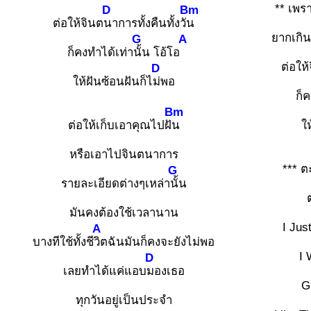
** เพรา
D
Bm
ต่อให้จินต
นาการทั้งคืนทั้งวั
น
ยากเกิ
G
A
ก็คงทำได้เท่า
นั้น โอ้โอ
ต่อให
D
ให้ฝันซ้อนฝันก็ไ
ม่พอ
ก็
Bm
ต่อให้เก็บเอาคุณไปฝั
น
ใ
หรือเอาไปจินตนาการ
*** ต
G
รายละเอียดต่างๆเหล่า
นั้น
มันคงต้องใช้เวลานาน
I Jus
A
บางทีใช้ทั้งชี
วิตฉันมันก็คงจะยังไม่พอ
I 
D
เลยทำได้แค่แอบ
มองเธอ
G
ทุกวันอยู่เป็นประจำ