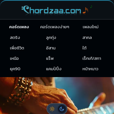
คอร์ดเพลง
คอร์ดเพลงง่ายๆ
เพลงใหม่
สตริง
ลูกทุ่ง
สากล
เพื่อชีวิต
อีสาน
ใต้
เหนือ
แร็พ
เร็กเก้/สกา
ยุค90
แคมป์ปิ้ง
หน้าหนาว