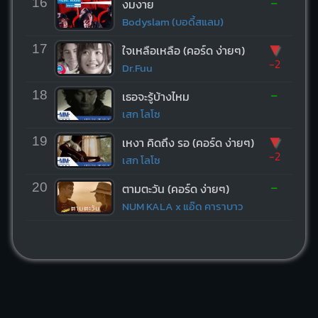
-
16
งมงาย
Bodyslam (บอดี้สแลม)
▼
17
ใจเหลือเหลือ (คอร์ด ง่ายๆ)
-2
Dr.Fuu
-
18
เธอจะรู้บ้างไหม
เสก โลโซ
▼
19
เหงา คิดถึง รอ (คอร์ด ง่ายๆ)
-2
เสก โลโซ
-
20
ตามตะวัน (คอร์ด ง่ายๆ)
NUM KALA x แอ๊ด คาราบาว