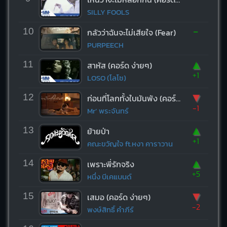
SILLY FOOLS
-
10
กลัวว่าฉันจะไม่เสียใจ (Fear)
PURPEECH
▲
11
สาหัส (คอร์ด ง่ายๆ)
+1
LOSO (โลโซ)
▼
12
ก่อนที่โลกทั้งใบมันพัง (คอร์ด ง่ายๆ)
-1
Mr’ พระจันทร์
▲
13
ย้ายป่า
+1
คณะขวัญใจ ft.หงา คาราวาน
▲
14
เพราะพี่รักจริง
+5
หนึ่ง บีเคแบนด์
▼
15
เสมอ (คอร์ด ง่ายๆ)
-2
พงษ์สิทธิ์ คำภีร์