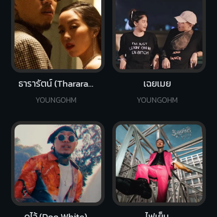
ธารารัตน์ (Thararat)
เฉยเมย
YOUNGOHM
YOUNGOHM
ดูไว้ (Doo White)
ไฟเย็น