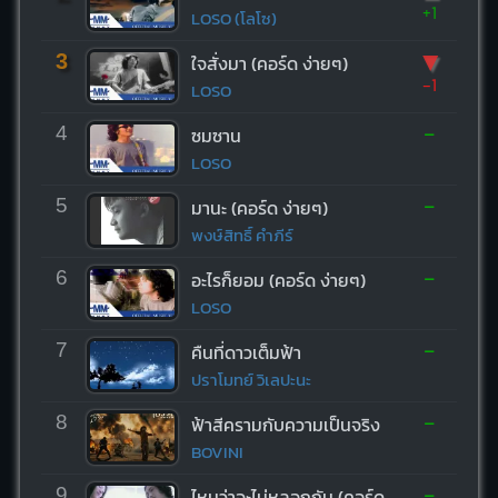
+1
LOSO (โลโซ)
▼
3
ใจสั่งมา (คอร์ด ง่ายๆ)
-1
LOSO
-
4
ซมซาน
LOSO
-
5
มานะ (คอร์ด ง่ายๆ)
พงษ์สิทธิ์ คำภีร์
-
6
อะไรก็ยอม (คอร์ด ง่ายๆ)
LOSO
-
7
คืนที่ดาวเต็มฟ้า
ปราโมทย์ วิเลปะนะ
-
8
ฟ้าสีครามกับความเป็นจริง
BOVINI
-
9
ไหนว่าจะไม่หลอกกัน (คอร์ด ง่ายๆ)