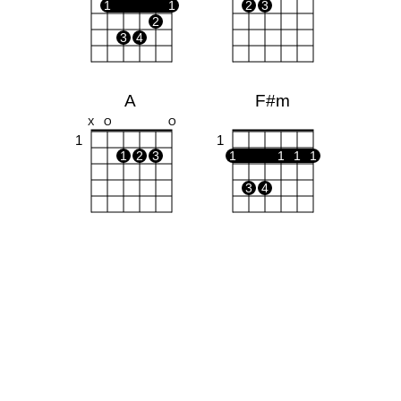
1
1
2
3
2
3
4
A
F#m
X
O
O
1
1
1
2
3
1
1
1
1
3
4