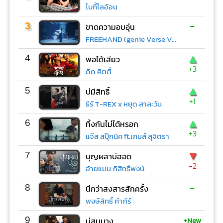
โบกี้ไลอ้อน
-
3
ขาดความอบอุ่น
FREEHAND (genie Verse Vol.1)
▲
4
พอได้เสียว
+3
ดิด คิตตี้
▲
5
บ่มีสิทธิ์
+1
ธีร์ T-REX x หยุด สาละวัน
▲
6
ทิ้งกันไม่ได้หรอก
+3
แจ๊ส สปุ๊กนิค ft.เกมส์ สุจิตรา
▼
7
บุญผลาบ่ฮอด
-2
อ้ายแมน ภิสิทธิ์พงษ์
-
8
นึกว่าสงสารสักครั้ง
พงษ์สิทธิ์ คำภีร์
+New
9
บ่สมนาง