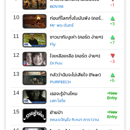
-1
BOVINI
▲
10
ก่อนที่โลกทั้งใบมันพัง (คอร์ด ง่ายๆ)
+3
Mr’ พระจันทร์
▲
11
ชาวนากับงูเห่า (คอร์ด ง่ายๆ)
+7
Fly
▼
12
ใจเหลือเหลือ (คอร์ด ง่ายๆ)
-3
Dr.Fuu
▲
13
กลัวว่าฉันจะไม่เสียใจ (Fear)
+6
PURPEECH
+New
14
เธอจะรู้บ้างไหม
Entry
เสก โลโซ
+New
15
ย้ายป่า
Entry
คณะขวัญใจ ft.หงา คาราวาน