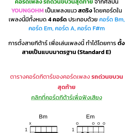
คอร์ดเพลง รถด่วนขบวนสุดท้าย
จากศิลปิน
YOUNGOHM
เป็นเพลงแนว
สตริง
โดยคอร์ดใน
เพลงนี้มีทั้งหมด
4 คอร์ด
ประกอบด้วย
คอร์ด Bm,
คอร์ด Em, คอร์ด A, คอร์ด F#m
การตั้งสายกีต้าร์ เพื่อเล่นเพลงนี้ ทำได้โดยการ
ตั้ง
สายเป็นแบบมาตรฐาน (Standard E)
ตารางคอร์ดกีตาร์ของคอร์ดเพลง
รถด่วนขบวน
สุดท้าย
คลิกที่คอร์ดกีต้าร์เพื่อฟังเสียง
Bm
Em
X
O
O
O
O
1
1