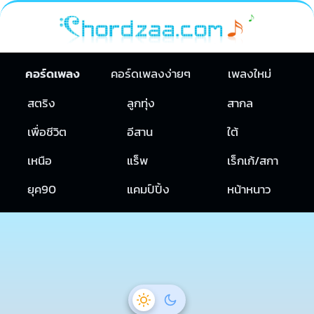
คอร์ดเพลง
คอร์ดเพลงง่ายๆ
เพลงใหม่
สตริง
ลูกทุ่ง
สากล
เพื่อชีวิต
อีสาน
ใต้
เหนือ
แร็พ
เร็กเก้/สกา
ยุค90
แคมป์ปิ้ง
หน้าหนาว