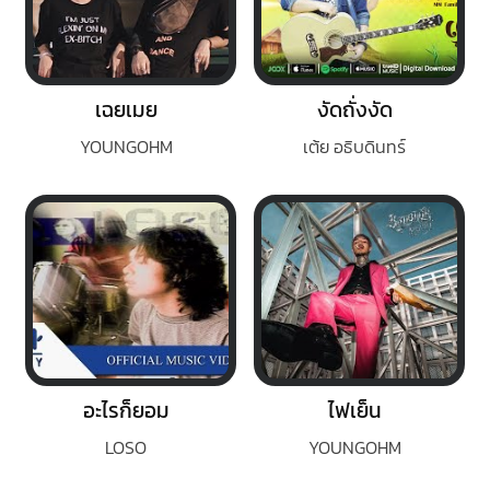
เฉยเมย
งัดถั่งงัด
YOUNGOHM
เต้ย อธิบดินทร์
อะไรก็ยอม
ไฟเย็น
LOSO
YOUNGOHM