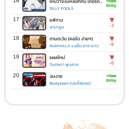
+New
16
ไหนว่าจะไม่หลอกกัน (คอร์ด ง่ายๆ)
Entry
SILLY FOOLS
▼
17
แพ้ทาง
-3
ลาบานูน
▼
18
ตามตะวัน (คอร์ด ง่ายๆ)
-8
NUM KALA x แอ๊ด คาราบาว
▼
19
แผลใหม่
-8
จินตหรา พูนลาภ
+New
20
งมงาย
Entry
Bodyslam (บอดี้สแลม)