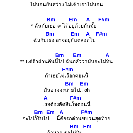
ไม่นอนยันส
ว่าง ไม่เช้าเราไม่น
อน
Bm
Em
A
F#m
* ฉันกับเ
ธอ จะได้อ
ยู่ด้วยกั
นมั้ย
Bm
Em
A
F#m
ฉันกับเ
ธอ อาจอยู่กั
นตลอ
ดไป
Bm
Em
A
** แต่ถ้าผ่านคืนนี้
ไป ฉันก
ลัวว่ามันจะไม่
ทัน
F#m
ถ้าเธอไม่เ
ลือกตอนนี้
Bm
Em
มันอาจจะส
ายไป..
oh
A
F#m
เ
ธอต้องตัดสินใ
จตอนนี้
Bm
Em
A
F#m
จะไปก็
รีบไป
.. นี้
คือรถด่วนข
บวนสุดท้าย
Bm
Em
ถ้าหากเธอไ
ม่ทัน..