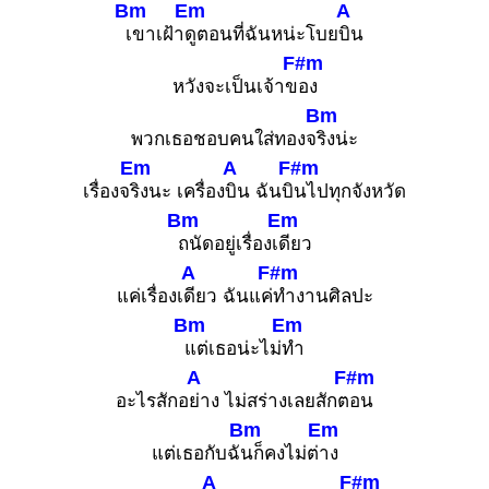
Bm
Em
A
เขาเฝ้า
ดูตอนที่ฉันหน่ะโบย
บิน
F#m
หวังจะเป็นเจ้าข
อง
Bm
พวกเธอชอบคนใส่ทองจ
ริงน่ะ
Em
A
F#m
เรื่องจ
ริงนะ เครื่อง
บิน ฉันบิ
นไปทุกจังหวัด
Bm
Em
ถนัดอยู่เรื่องเ
ดียว
A
F#m
แค่เรื่องเ
ดียว ฉันแค่
ทำงานศิลปะ
Bm
Em
แต่เธอน่ะไม่
ทำ
A
F#m
อะไรสักอ
ย่าง ไม่สร่างเลยสักต
อน
Bm
Em
แต่เธอกับฉั
นก็คงไม่ต่
าง
A
F#m