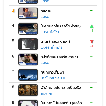
LOSO
-
3
ซมซาน
LOSO
▲
4
ไม่คิดนอกใจ (คอร์ด ง่ายๆ)
+1
LOSO (โลโซ)
▼
5
มานะ (คอร์ด ง่ายๆ)
-1
พงษ์สิทธิ์ คำภีร์
-
6
อะไรก็ยอม (คอร์ด ง่ายๆ)
LOSO
-
7
คืนที่ดาวเต็มฟ้า
ปราโมทย์ วิเลปะนะ
-
8
ฟ้าสีครามกับความเป็นจริง
BOVINI
-
9
ไหนว่าจะไม่หลอกกัน (คอร์ด ง่ายๆ)