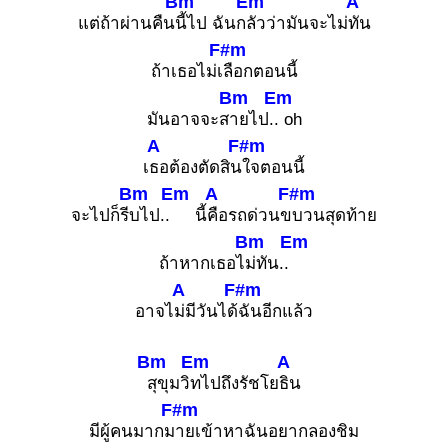
Bm
Em
A
แต่ถ้าผ่านคืน
นี้ไป ฉันก
ลัวว่ามันจะไม่
ทัน
F#m
ถ้าเธอไม่เ
ลือกตอนนี้
Bm
Em
มันอาจจะส
ายไป.
. oh
A
F#m
เ
ธอต้องตัดสิน
ใจตอนนี้
Bm
Em
A
F#m
จะไปก็รี
บไป..
นี้
คือรถด่วนข
บวนสุดท้าย
Bm
Em
ถ้าหากเธอไ
ม่ทัน..
A
F#m
อาจไ
ม่มีวันได้
ฉันอีกแล้ว
Bm
Em
A
สุขุมวิ
ทไปถึงรัชโย
ธิน
F#m
มีผู้คนมากม
ายเข้าหาฉันอยากลองชิม