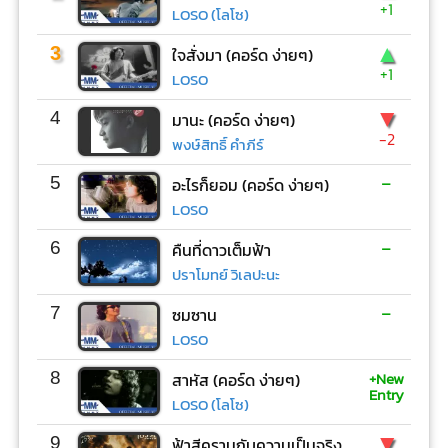
+1
LOSO (โลโซ)
▲
3
ใจสั่งมา (คอร์ด ง่ายๆ)
+1
LOSO
▼
4
มานะ (คอร์ด ง่ายๆ)
-2
พงษ์สิทธิ์ คำภีร์
-
5
อะไรก็ยอม (คอร์ด ง่ายๆ)
LOSO
-
6
คืนที่ดาวเต็มฟ้า
ปราโมทย์ วิเลปะนะ
-
7
ซมซาน
LOSO
+New
8
สาหัส (คอร์ด ง่ายๆ)
Entry
LOSO (โลโซ)
▼
9
ฟ้าสีครามกับความเป็นจริง