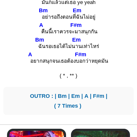
มั
นก็แล้วแต่เธอ ye yeah
Bm
Em
อย่ารอถึงตอนที่
ฉันไม่อยู่
A
F#m
คืนนี้เราควรจะ
มาสนุกกัน
Bm
Em
ฉันรอเธอได้ไม่น
านเท่าไหร่
A
F#m
อยากสนุกจนเธอต้องบ
อกว่าหยุดมัน
( * , ** )
OUTRO : |
Bm
|
Em
|
A
|
F#m
|
( 7 Times )