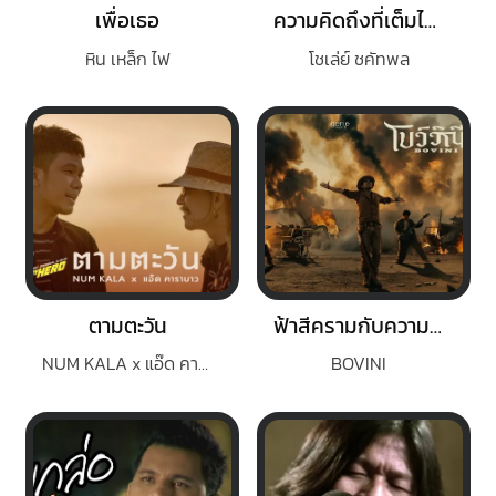
เพื่อเธอ
ความคิดถึงที่เต็มไปด้วยน้ำตา
หิน เหล็ก ไฟ
โชเล่ย์ ชคัทพล
ตามตะวัน
ฟ้าสีครามกับความเป็นจริง
NUM KALA x แอ๊ด คาราบาว
BOVINI