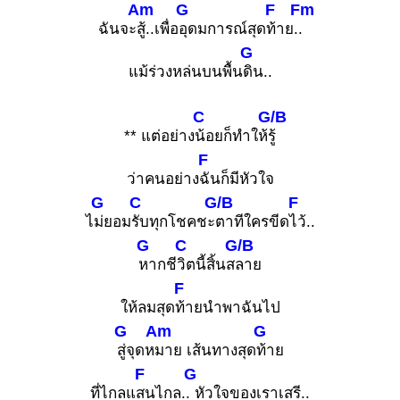
Am
G
F
Fm
ฉันจะ
สู้..เพื่อ
อุดมการณ์สุด
ท้าย.
.
G
แม้ร่วงหล่นบนพื้น
ดิน..
C
G/B
** แต่อย่าง
น้อยก็ทำให้
รู้
F
ว่าคนอย่าง
ฉันก็มีหัวใจ
G
C
G/B
F
ไ
ม่ยอม
รับทุกโชคชะ
ตาทีใครขีด
ไว้..
G
C
G/B
หากชี
วิตนี้สิ้นส
ลาย
F
ให้ลมสุด
ท้ายนำพาฉันไป
G
Am
G
สู่จุดห
มาย เส้นทางสุด
ท้าย
F
G
ที่ไกลแ
สนไกล.
. หัวใจของเราเสรี..