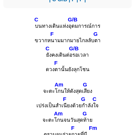
C
G/B
บนทางเดินแห่งอุ
ดมการณ์การ
F
G
ขวากห
นามมากมายไกลลับ
ตา
C
G/B
ยังคงเดินต่อ
รอเวลา
F
ดวง
ตานั้นยังลุกโชน
Am
G
จะตะโ
กนให้ดังสุดเ
สียง
F
G
C
เปร่งเป็นสำเ
นียงด้วย
กำลัง
ใจ
Am
G
จะตะโ
กนจนวันสุด
ท้าย
F
Fm
ตราบจนร่าย
กายที่มี..