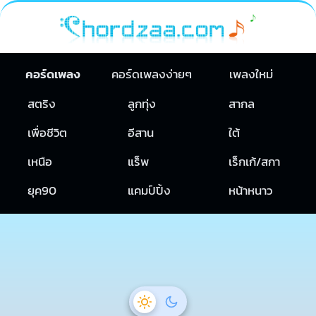
คอร์ดเพลง
คอร์ดเพลงง่ายๆ
เพลงใหม่
สตริง
ลูกทุ่ง
สากล
เพื่อชีวิต
อีสาน
ใต้
เหนือ
แร็พ
เร็กเก้/สกา
ยุค90
แคมป์ปิ้ง
หน้าหนาว