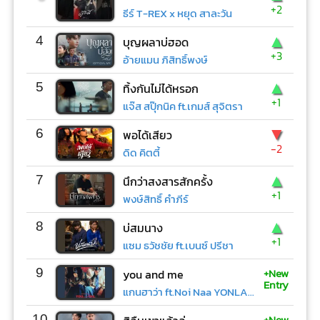
+2
ธีร์ T-REX x หยุด สาละวัน
▲
4
บุญผลาบ่ฮอด
+3
อ้ายแมน ภิสิทธิ์พงษ์
▲
5
ทิ้งกันไม่ได้หรอก
+1
แจ๊ส สปุ๊กนิค ft.เกมส์ สุจิตรา
▼
6
พอได้เสียว
-2
ดิด คิตตี้
▲
7
นึกว่าสงสารสักครั้ง
+1
พงษ์สิทธิ์ คำภีร์
▲
8
บ่สมนาง
+1
แซม ธวัชชัย ft.เบนซ์ ปรีชา
+New
9
you and me
Entry
แกนฮาว่า ft.Noi Naa YONLAPA
+New
10