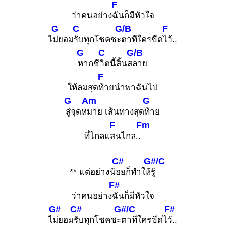
F
ว่าคนอย่าง
ฉันก็มีหัวใจ
G
C
G/B
F
ไ
ม่ยอม
รับทุกโชคชะ
ตาทีใครขีด
ไว้..
G
C
G/B
หากชี
วิตนี้สิ้นส
ลาย
F
ให้ลมสุด
ท้ายนำพาฉันไป
G
Am
G
สู่จุดห
มาย เส้นทางสุด
ท้าย
F
Fm
ที่ไกลแ
สนไกล..
C#
G#/C
** แต่อย่างน้
อยก็ทำให้
รู้
F#
ว่าคนอย่าง
ฉันก็มีหัวใจ
G#
C#
G#/C
F#
ไ
ม่ยอม
รับทุกโชคชะ
ตาทีใครขีดไ
ว้..