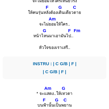
จะไม่ย
อมให้ใครเหนี่ยว
รั้ง
F
G
C
ให้คนรุ่นห
ลังต้องเ
ดินเดียว
ดาย
Am
จะไม่ย
อมให้ใคร..
G
F
Fm
หน้าไ
หนมาเอามันไ
ป..
หัวใจของเราเสรี..
INSTRU : |
C
G/B
|
F
|
|
C
G/B
|
F
|
Am
G
* จะแ
สดง..ให้เ
ทวดา
F
G
C
บน
ฟ้านั้นเ
ป็นพ
ยาน