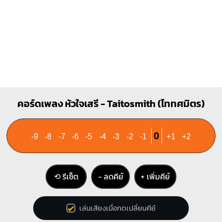
G#
F#
X
1
1
1
1
1
1
1
1
3
2
4
3
4
Bbm
F#m
คอร์ดเพลง หัวใจเสรี - Taitosmith (ไททศมิตร)
X
1
1
1
1
2
1
1
1
1
0
-9
-8
-7
-6
-5
-4
-3
-2
-1
+1
+2
3
4
3
4
⟲ รีเซ็ต
− ลดคีย์
+ เพิ่มคีย์
เล่นเสียงเมื่อกดเปลี่ยนคีย์