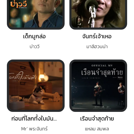
เด็กมูกล่อ
จันทร์เจ้าเหอ
บ่าววี
มาลีฮวนน่า
ก่อนที่โลกทั้งใบมันพัง
เรือนจำสุดท้าย
Mr’ พระจันทร์
แหลม สมพล