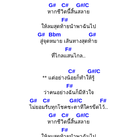
G#
C#
G#/C
ห
ากชีวิ
ตนี้สิ้นส
ลาย
F#
ให้ลมสุดท้
ายนำพาฉันไป
G#
Bbm
G#
สู่จุดห
มาย เส้นทางสุดท้
าย
F#
ที่ไกลแ
สนไกล..
C#
G#/C
** แต่อย่างน้
อยก็ทำให้
รู้
F#
ว่าคนอย่าง
ฉันก็มีหัวใจ
G#
C#
G#/C
F#
ไ
ม่ยอม
รับทุกโชคชะ
ตาทีใครขีดไ
ว้..
G#
C#
G#/C
ห
ากชีวิ
ตนี้สิ้นส
ลาย
F#
ให้ลมสุดท้
ายนำพาฉันไป