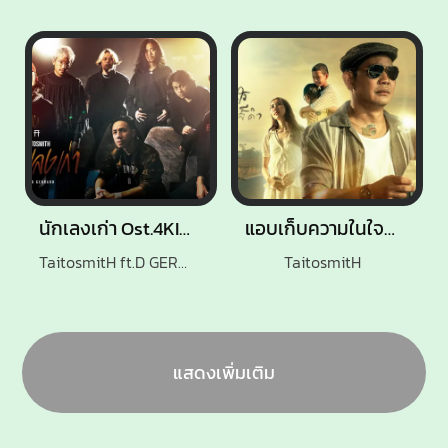
นักเลงเก่า Ost.4KINGS
แอบเก็บความในใจไว้ภายในแว่นเรย์แบนสีดำ
TaitosmitH ft.D GERRARD
TaitosmitH
แสดงเพิ่มเติม