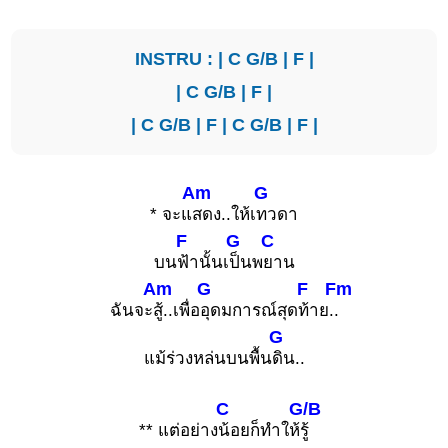
INSTRU : |
C
G/B
|
F
|
|
C
G/B
|
F
|
|
C
G/B
|
F
|
C
G/B
|
F
|
Am
G
* จะแ
สดง..ให้เ
ทวดา
F
G
C
บน
ฟ้านั้นเ
ป็นพ
ยาน
Am
G
F
Fm
ฉันจะ
สู้..เพื่อ
อุดมการณ์สุด
ท้าย.
.
G
แม้ร่วงหล่นบนพื้น
ดิน..
C
G/B
** แต่อย่าง
น้อยก็ทำให้
รู้