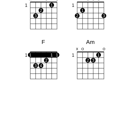
1
1
1
2
1
3
2
3
F
Am
X
O
O
1
1
1
1
1
1
2
2
3
3
4
Fm
C#
X
X
1
4
1
1
1
1
1
1
3
4
2
3
4