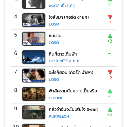
+1
พงษ์สิทธิ์ คำภีร์
▼
4
ใจสั่งมา (คอร์ด ง่ายๆ)
-1
LOSO
▲
5
ซมซาน
+2
LOSO
-
6
คืนที่ดาวเต็มฟ้า
ปราโมทย์ วิเลปะนะ
▼
7
อะไรก็ยอม (คอร์ด ง่ายๆ)
-2
LOSO
▲
8
ฟ้าสีครามกับความเป็นจริง
+1
BOVINI
▲
9
กลัวว่าฉันจะไม่เสียใจ (Fear)
+4
PURPEECH
10