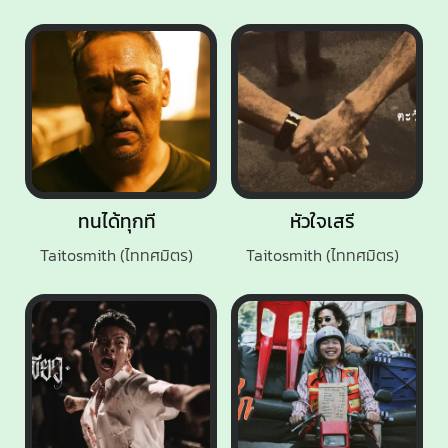
ทนได้ทุกที
หัวใจเสรี
Taitosmith (ไททศมิตร)
Taitosmith (ไททศมิตร)