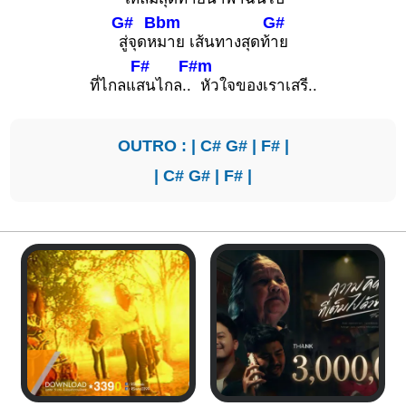
G#
Bbm
G#
สู่จุดห
มาย เส้นทางสุดท้
าย
F#
F#m
ที่ไกลแ
สนไกล..
หัวใจของเราเสรี..
OUTRO : |
C#
G#
|
F#
|
|
C#
G#
|
F#
|