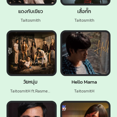
แดงกับเขียว
เสื้อกั๊ก
Taitosmith
Taitosmith
วัยหนุ่ม
Hello Mama
TaitosmitH ft.Rasmee Isan Soul
TaitosmitH