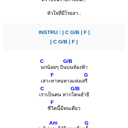
หัวใจที่มีโรยลา..
INSTRU : |
C
G/B
|
F
|
|
C
G/B
|
F
|
C
G/B
นกน้อยๆ บิน
บนท้องฟ้า
F
G
เสาะ
หาหนทางแห่งเส
รี
C
G/B
เ
ราเป็นคน หากโ
ดนย่ำยี
F
ชี
วิตนี้มีหนเดียว
Am
G