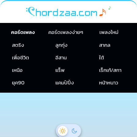
คอร์ดเพลง
คอร์ดเพลงง่ายๆ
เพลงใหม่
สตริง
ลูกทุ่ง
สากล
เพื่อชีวิต
อีสาน
ใต้
เหนือ
แร็พ
เร็กเก้/สกา
ยุค90
แคมป์ปิ้ง
หน้าหนาว