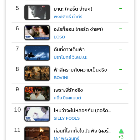
-
5
มานะ (คอร์ด ง่ายๆ)
พงษ์สิทธิ์ คำภีร์
-
6
อะไรก็ยอม (คอร์ด ง่ายๆ)
LOSO
-
7
คืนที่ดาวเต็มฟ้า
ปราโมทย์ วิเลปะนะ
-
8
ฟ้าสีครามกับความเป็นจริง
BOVINI
-
9
เพราะพี่รักจริง
หนึ่ง บีเคแบนด์
-
10
ไหนว่าจะไม่หลอกกัน (คอร์ด ง่ายๆ)
SILLY FOOLS
▲
11
ก่อนที่โลกทั้งใบมันพัง (คอร์ด ง่ายๆ)
+3
Mr’ พระจันทร์