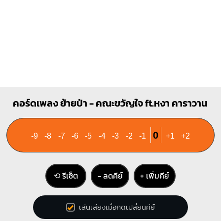
คอร์ดเพลง ย้ายป่า - คณะขวัญใจ ft.หงา คาราวาน
0
-9
-8
-7
-6
-5
-4
-3
-2
-1
+1
+2
⟲ รีเซ็ต
− ลดคีย์
+ เพิ่มคีย์
เล่นเสียงเมื่อกดเปลี่ยนคีย์