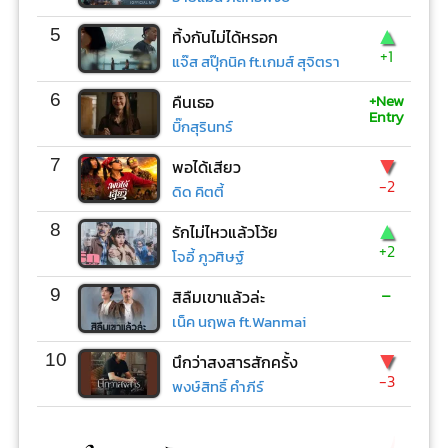
▲
5
ทิ้งกันไม่ได้หรอก
+1
แจ๊ส สปุ๊กนิค ft.เกมส์ สุจิตรา
+New
6
คืนเธอ
Entry
บิ๊กสุรินทร์
▼
7
พอได้เสียว
-2
ดิด คิตตี้
▲
8
รักไม่ไหวแล้วโว้ย
+2
โจอี้ ภูวศิษฐ์
-
9
สิลืมเขาแล้วล่ะ
เน็ค นฤพล ft.Wanmai
▼
10
นึกว่าสงสารสักครั้ง
-3
พงษ์สิทธิ์ คำภีร์