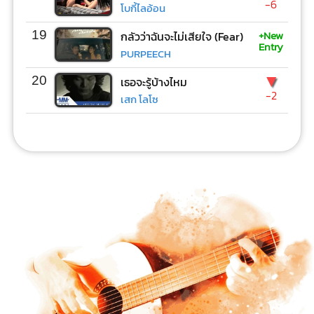
-6
โบกี้ไลอ้อน
+New
19
กลัวว่าฉันจะไม่เสียใจ (Fear)
Entry
PURPEECH
▼
20
เธอจะรู้บ้างไหม
-2
เสก โลโซ