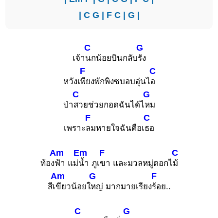
|
C
G
|
F
C
|
G
|
C
G
เจ้า
นกน้อยบินกลับ
รัง
F
C
หวังเ
พียงพักพิงซบอบอุ่นไ
อ
C
G
ป่า
สวยช่วยกอดฉันได้ไ
หม
F
C
เพราะ
ลมหายใจฉันคือเ
ธอ
Am
Em
F
C
ท้อง
ฟ้า แม่
น้ำ ภูเ
ขา และมวลหมู่ดอกไ
ม้
Am
G
F
สีเ
ขียวน้อยใ
หญ่ มากมายเรียง
ร้อย..
C
G