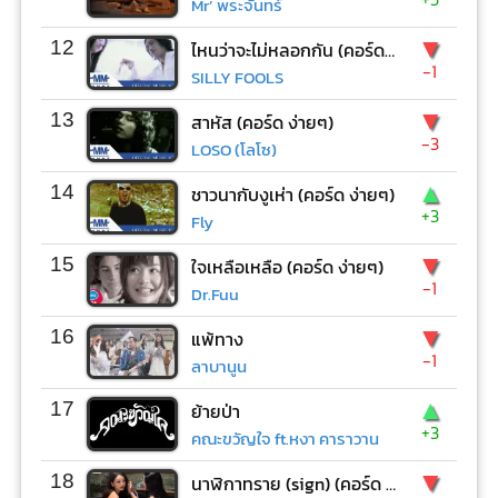
Mr’ พระจันทร์
▼
12
ไหนว่าจะไม่หลอกกัน (คอร์ด ง่ายๆ)
-1
SILLY FOOLS
▼
13
สาหัส (คอร์ด ง่ายๆ)
-3
LOSO (โลโซ)
▲
14
ชาวนากับงูเห่า (คอร์ด ง่ายๆ)
+3
Fly
▼
15
ใจเหลือเหลือ (คอร์ด ง่ายๆ)
-1
Dr.Fuu
▼
16
แพ้ทาง
-1
ลาบานูน
▲
17
ย้ายป่า
+3
คณะขวัญใจ ft.หงา คาราวาน
▼
18
นาฬิกาทราย (sign) (คอร์ด ง่ายๆ)