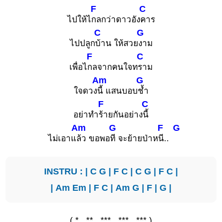
F
C
ไปให้ไ
กลกว่าดาวอัง
คาร
C
G
ไปปลูก
บ้าน ให้สวย
งาม
F
C
เพื่อไ
กลจากคนใจท
ราม
Am
G
ใจดวง
นี้ แสนบอบ
ช้ำ
F
C
อย่าทำ
ร้ายกันอย่าง
นี้
Am
G
F
G
ไม่เอาแ
ล้ว ขอพอ
ที จะย้ายป่าห
นี..
INSTRU : |
C
G
|
F
C
|
C
G
|
F
C
|
|
Am
Em
|
F
C
|
Am
G
|
F
|
G
|
( * , ** , *** , *** , *** )