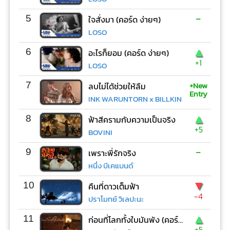
-
5
ใจสั่งมา (คอร์ด ง่ายๆ)
LOSO
▲
6
อะไรก็ยอม (คอร์ด ง่ายๆ)
+1
LOSO
+New
7
ลบไม่ได้ช่วยให้ลืม
Entry
INK WARUNTORN x BILLKIN
▲
8
ฟ้าสีครามกับความเป็นจริง
+5
BOVINI
-
9
เพราะพี่รักจริง
หนึ่ง บีเคแบนด์
▼
10
คืนที่ดาวเต็มฟ้า
-4
ปราโมทย์ วิเลปะนะ
▲
11
ก่อนที่โลกทั้งใบมันพัง (คอร์ด ง่ายๆ)
+5