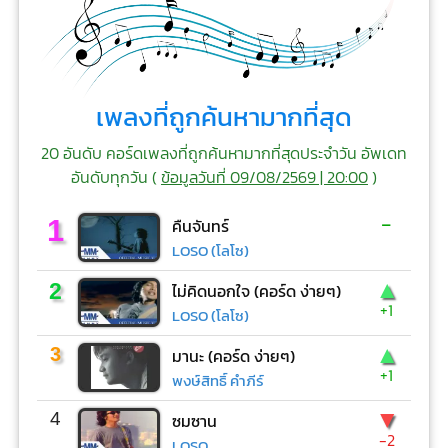
เพลงที่ถูกค้นหามากที่สุด
20 อันดับ คอร์ดเพลงที่ถูกค้นหามากที่สุดประจำวัน อัพเดท
อันดับทุกวัน (
ข้อมูลวันที่ 09/08/2569 | 20:00
)
-
1
คืนจันทร์
LOSO (โลโซ)
▲
2
ไม่คิดนอกใจ (คอร์ด ง่ายๆ)
+1
LOSO (โลโซ)
▲
3
มานะ (คอร์ด ง่ายๆ)
+1
พงษ์สิทธิ์ คำภีร์
▼
4
ซมซาน
-2
LOSO