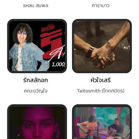
แหลม สมพล
คาราบาว
รักสลักอก
หัวใจเสรี
คณะขวัญใจ
Taitosmith (ไททศมิตร)