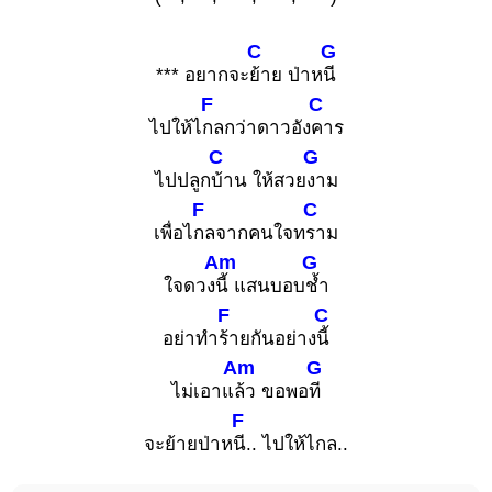
C
G
*** อยากจะ
ย้าย ป่าห
นี
F
C
ไปให้ไ
กลกว่าดาวอัง
คาร
C
G
ไปปลูก
บ้าน ให้สวย
งาม
F
C
เพื่อไ
กลจากคนใจท
ราม
Am
G
ใจดวง
นี้ แสนบอบ
ช้ำ
F
C
อย่าทำ
ร้ายกันอย่าง
นี้
Am
G
ไม่เอาแ
ล้ว ขอพอ
ที
F
จะย้ายป่าห
นี.. ไปให้ไกล..