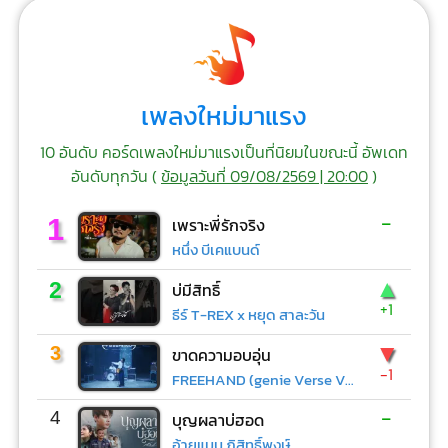
เพลงใหม่มาแรง
10 อันดับ คอร์ดเพลงใหม่มาแรงเป็นที่นิยมในขณะนี้ อัพเดท
อันดับทุกวัน (
ข้อมูลวันที่ 09/08/2569 | 20:00
)
-
1
เพราะพี่รักจริง
หนึ่ง บีเคแบนด์
▲
2
บ่มีสิทธิ์
+1
ธีร์ T-REX x หยุด สาละวัน
▼
3
ขาดความอบอุ่น
-1
FREEHAND (genie Verse Vol.1)
-
4
บุญผลาบ่ฮอด
อ้ายแมน ภิสิทธิ์พงษ์