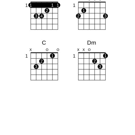
1
1
1
1
1
2
1
3
4
2
3
C
Dm
X
O
O
X
X
O
1
1
1
1
2
2
3
3
Em
Am
O
O
O
O
X
O
O
1
1
1
2
3
2
3