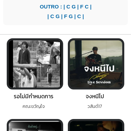
OUTRO : |
C
G
|
F
C
|
|
C
G
|
F
G
|
C
|
รอไม่มีกำหนดการ
จงหนีไป
คณะขวัญใจ
วสันต์17