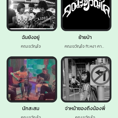
ฉันยังอยู่
ย้ายป่า
คณะขวัญใจ
คณะขวัญใจ ft.หงา คาราวาน
นักสะสม
จ่าหน้าซองถึงน้องพี่
คณะขวัญใจ
คณะขวัญใจ