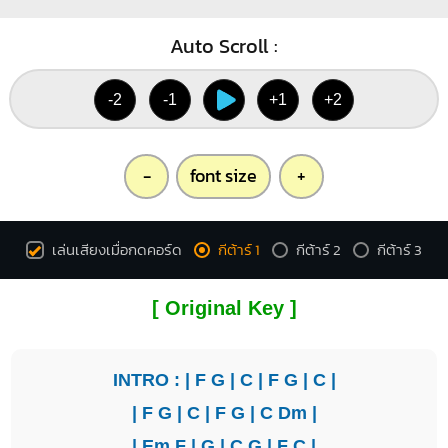
Auto Scroll :
-2
-1
+1
+2
-
font size
+
เล่นเสียงเมื่อกดคอร์ด
กีต้าร์ 1
กีต้าร์ 2
กีต้าร์ 3
[ Original Key ]
INTRO : |
F
G
|
C
|
F
G
|
C
|
|
F
G
|
C
|
F
G
|
C
Dm
|
|
Em
F
|
G
|
C
G
|
F
C
|