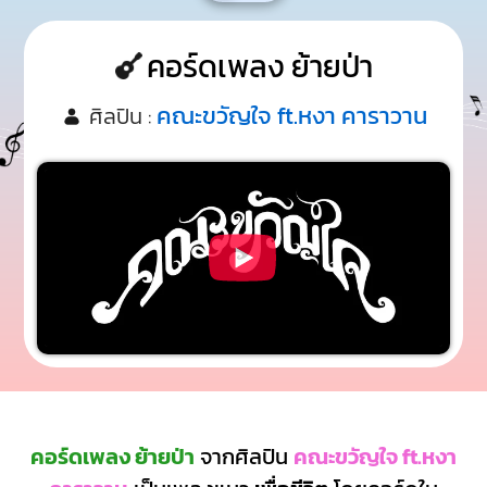
คอร์ดเพลง ย้ายป่า
คณะขวัญใจ ft.หงา คาราวาน
ศิลปิน :
คอร์ดเพลง ย้ายป่า
จากศิลปิน
คณะขวัญใจ ft.หงา