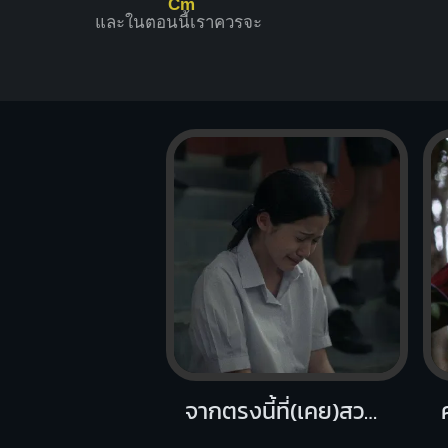
Cm
และในตอน
นี้เราควรจะ
จากตรงนี้ที่(เคย)สวยงาม