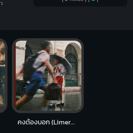
หว
คงต้องบอก (Limerence)