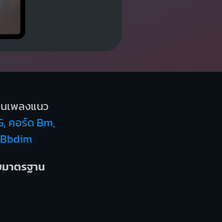
็นเพลงแนว
G, คอร์ด Bm,
ด Bbdim
บบมาตรฐาน