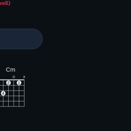
well)
Cm
O
X
2
1
4
Bbdim