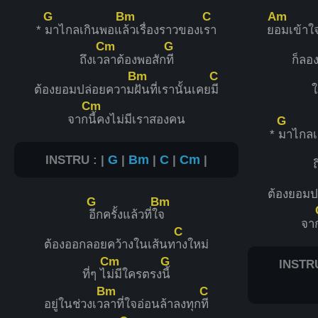
G
Bm
C
Am
*
มาไกลเกินพอแ
ล้วเรื่องราวของเ
รา
ย
อมเข้าใจ
Cm
G
ถึงเว
ลาต้องพอสัก
ที
ก็ลอ
Bm
C
ต้องยอมปล่อยความ
ฝันที่เรานั้นเคย
มี
ใ
Cm
จาก
นี้คงไม่มีเราสองคน
G
*
มาไกลเ
INSTRU : |
G
|
Bm
|
C
|
Cm
|
ถ
ต้องยอมป
G
Bm
อีกครั้งแล้วที่ใ
จ
จา
C
ต้องออกลอยคว้างในเส้นท
างใหม่
Cm
G
INSTRU
ที่ๆ ไ
ม่มีใครตรง
นี้
Bm
C
อยู่ในช่วงเว
ลาที่ใจอ่อนล้าลงทุก
ที