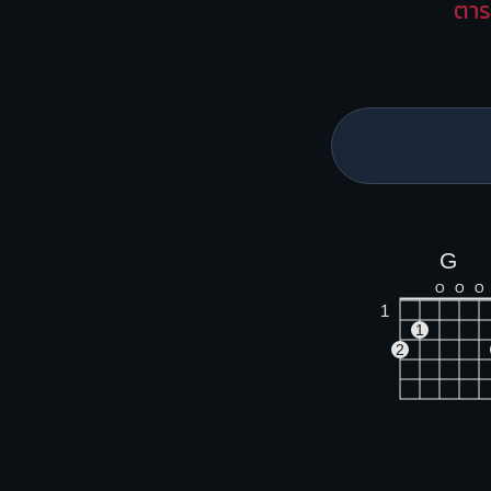
ตาร
G
O
O
O
1
1
2
Am