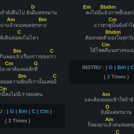
D
Em
Bbdim
ถ้ายังฝืนไป ยัง
มีแค่ทรมาน
คงไม่มีแ
ล้วภาพที่เธอ
Am
Bm
Cm
งมาแ
ล้วจนหมดทุกท
าง
แววตาคู่
นั้นยังจำได
C
Bbdim
ห้เดินต่อ
คงไม่ไหว
ต้องกอดตัว
เองในทุกวั
Cm
ให้โชค
ดีบนทางของเ
Bm
C
กินพอแ
ล้วเรื่องราวของเ
รา
Cm
G
INSTRU : |
G
|
Bm
|
ึงเว
ลาต้องพอสัก
ที
Bm
C
( 2 Times )
ล่อยความ
ฝันที่เรานั้นเคย
มี
Cm
Am
ก
นี้คงไม่มีเราสองคน
และต้องย
อมเข้าใจถ้าย
D
 : |
G
|
Bm
|
C
|
Cm
|
ยัง
มีแค่ทรมาน
Am
( 2 Times )
ก็ลองมาแ
ล้วจนหมดท
C