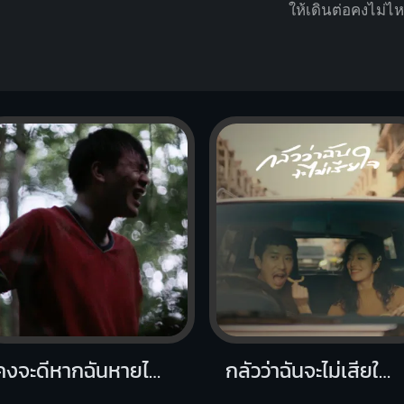
ให้เดินต่อ
คงไม่ไ
คงจะดีหากฉันหายไป (Vanishing)
กลัวว่าฉันจะไม่เสียใจ (Fear)