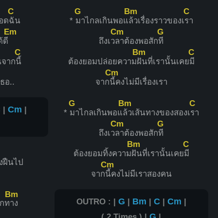
C
G
Bm
C
กอด
ฉัน
*
มาไกลเกินพอแ
ล้วเรื่องราวของเ
รา
Em
Cm
G
้ดี
ถึงเว
ลาต้องพอสัก
ที
C
Bm
C
นจาก
นี้
ต้องยอมปล่อยความ
ฝันที่เรานั้นเคย
มี
Cm
ธอ..
จาก
นี้คงไม่มีเรื่องเรา
G
Bm
C
C
|
Cm
|
*
มาไกลเกินพอแ
ล้วเส้นทางของสองเ
รา
Cm
G
ถึงเว
ลาต้องพอสัก
ที
Bm
C
ต้องยอมทิ้งความ
ฝันที่เรานั้นเคย
มี
ังฝืนไป
Cm
จาก
นี้คงไม่มีเราสองคน
Bm
OUTRO : |
G
|
Bm
|
C
|
Cm
|
ุกท
าง
( 2 Times ) |
G
|