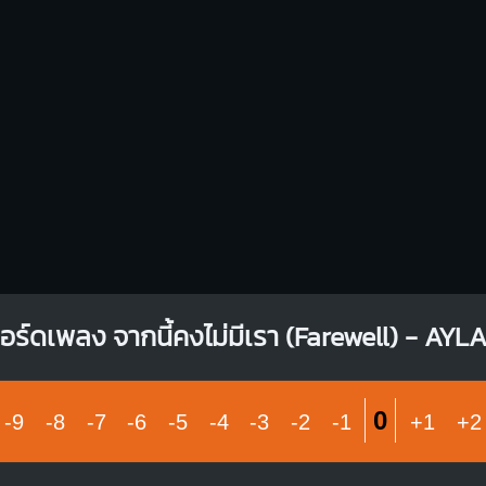
O
X
X
O
O
O
O
O
X
1
1
1
1
2
2
3
3
อร์ดเพลง จากนี้คงไม่มีเรา (Farewell) - AYLA
0
-9
-8
-7
-6
-5
-4
-3
-2
-1
+1
+2