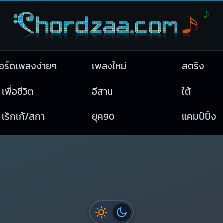
อร์ดเพลงง่ายๆ
เพลงใหม่
สตริง
เพื่อชีวิต
อีสาน
ใต้
เร็กเก้/สกา
ยุค90
แคมป์ปิ้ง