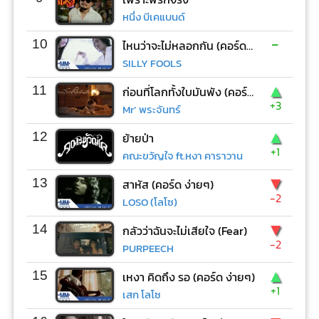
หนึ่ง บีเคแบนด์
-
10
ไหนว่าจะไม่หลอกกัน (คอร์ด ง่ายๆ)
SILLY FOOLS
▲
11
ก่อนที่โลกทั้งใบมันพัง (คอร์ด ง่ายๆ)
+3
Mr’ พระจันทร์
▲
12
ย้ายป่า
+1
คณะขวัญใจ ft.หงา คาราวาน
▼
13
สาหัส (คอร์ด ง่ายๆ)
-2
LOSO (โลโซ)
▼
14
กลัวว่าฉันจะไม่เสียใจ (Fear)
-2
PURPEECH
▲
15
เหงา คิดถึง รอ (คอร์ด ง่ายๆ)
+1
เสก โลโซ