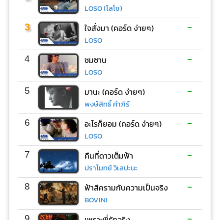
LOSO (โลโซ)
-
3
ใจสั่งมา (คอร์ด ง่ายๆ)
LOSO
-
4
ซมซาน
LOSO
-
5
มานะ (คอร์ด ง่ายๆ)
พงษ์สิทธิ์ คำภีร์
-
6
อะไรก็ยอม (คอร์ด ง่ายๆ)
LOSO
-
7
คืนที่ดาวเต็มฟ้า
ปราโมทย์ วิเลปะนะ
-
8
ฟ้าสีครามกับความเป็นจริง
BOVINI
-
9
เพราะพี่รักจริง