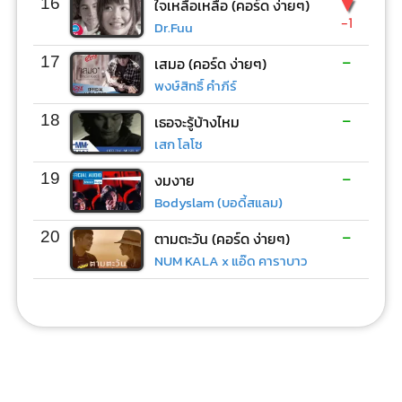
▼
16
ใจเหลือเหลือ (คอร์ด ง่ายๆ)
-1
Dr.Fuu
-
17
เสมอ (คอร์ด ง่ายๆ)
พงษ์สิทธิ์ คำภีร์
-
18
เธอจะรู้บ้างไหม
เสก โลโซ
-
19
งมงาย
Bodyslam (บอดี้สแลม)
-
20
ตามตะวัน (คอร์ด ง่ายๆ)
NUM KALA x แอ๊ด คาราบาว