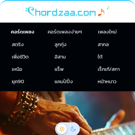
คอร์ดเพลง
คอร์ดเพลงง่ายๆ
เพลงใหม่
สตริง
ลูกทุ่ง
สากล
เพื่อชีวิต
อีสาน
ใต้
เหนือ
แร็พ
เร็กเก้/สกา
ยุค90
แคมป์ปิ้ง
หน้าหนาว