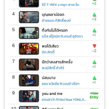
+2
ธีร์ T-REX x หยุด สาละวัน
▲
4
บุญผลาบ่ฮอด
+3
อ้ายแมน ภิสิทธิ์พงษ์
▲
5
ทิ้งกันไม่ได้หรอก
+1
แจ๊ส สปุ๊กนิค ft.เกมส์ สุจิตรา
▼
6
พอได้เสียว
-2
ดิด คิตตี้
▲
7
นึกว่าสงสารสักครั้ง
+1
พงษ์สิทธิ์ คำภีร์
▲
8
บ่สมนาง
+1
แซม ธวัชชัย ft.เบนซ์ ปรีชา
+New
9
you and me
Entry
แกนฮาว่า ft.Noi Naa YONLAPA
+New
10