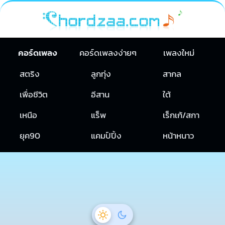
คอร์ดเพลง
คอร์ดเพลงง่ายๆ
เพลงใหม่
สตริง
ลูกทุ่ง
สากล
เพื่อชีวิต
อีสาน
ใต้
เหนือ
แร็พ
เร็กเก้/สกา
ยุค90
แคมป์ปิ้ง
หน้าหนาว