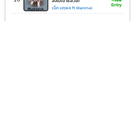
สิลืมเขาแล้วล่ะ
Entry
เน็ค นฤพล ft.Wanmai
เพลงที่ถูกค้นหามากที่สุด
20 อันดับ คอร์ดเพลงที่ถูกค้นหามากที่สุดประจำวัน อัพเดท
อันดับทุกวัน (
ข้อมูลวันที่ 06/08/2569 | 20:00
)
-
1
คืนจันทร์
LOSO (โลโซ)
-
2
ไม่คิดนอกใจ (คอร์ด ง่ายๆ)
LOSO (โลโซ)
▲
3
มานะ (คอร์ด ง่ายๆ)