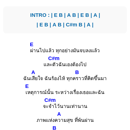
INTRO : |
E
B
|
A
B
|
E
B
|
A
|
|
E
B
|
A
B
|
C#m
B
|
A
|
E
ผ่านไปแล้ว ทุกอย่างมันจบลงแล้ว
C#m
และ
ตัวฉันเองต้องไป
A
B
ฉันเ
สียใจ ฉันร้องไห้ ทุกค
ราวที่คิดขึ้นมา
E
เหตุการณ์นั้น ระหว่างเรื่องเธอและฉัน
C#m
จะ
จำไว้นานเท่านาน
A
ภาพแห่งค
วามสุข ที่พ้นผ่าน
B