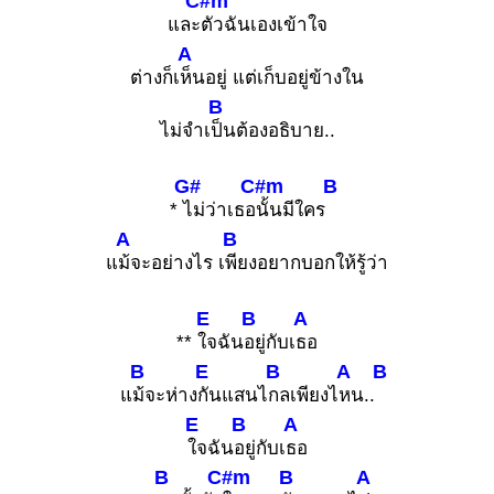
C#m
และ
ตัวฉันเองเข้าใจ
A
ต่างก็เ
ห็นอยู่ แต่เก็บอยู่ข้างใน
B
ไม่จำเ
ป็นต้องอธิบาย..
G#
C#m
B
*
ไม่ว่าเธอ
นั้นมีใคร
A
B
แ
ม้จะอย่างไร เ
พียงอยากบอกให้รู้ว่า
E
B
A
**
ใจฉัน
อยู่กับเ
ธอ
B
E
B
A
B
แ
ม้จะห่าง
กันแสนไ
กลเพียงไ
หน..
E
B
A
ใจฉัน
อยู่กับเ
ธอ
B
C#m
B
A