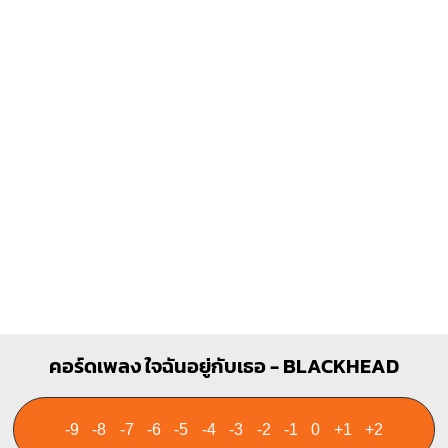
คอร์ดเพลง ใจฉันอยู่กับเธอ - BLACKHEAD
-9
-8
-7
-6
-5
-4
-3
-2
-1
0
+1
+2