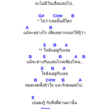
จะไม่
มีวันเลือนลบไป..
G#
C#m
B
*
ไม่ว่าเธอ
นั้นมีใคร
A
B
แ
ม้จะอย่างไร เ
พียงอยากบอกให้รู้ว่า
E
B
A
**
ใจฉัน
อยู่กับเ
ธอ
B
E
B
A
B
แ
ม้จะห่าง
กันแสนไ
กลเพียงไ
หน..
E
B
A
ใจฉัน
อยู่กับเ
ธอ
B
C#m
B
A
หมดเ
ลยทั้งหัว
ใจ และ
รักตลอดไ
ป..
E
เธอคงรู้ กับสิ่งที่ผ่านมานั้น