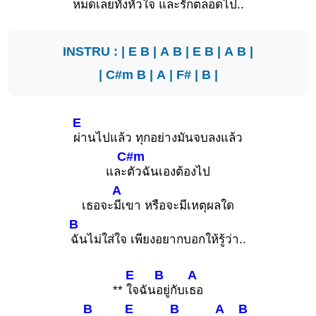
หมดเ
ลยทั้งหัว
ใจ และ
รักตลอดไ
ป..
INSTRU : |
E
B
|
A
B
|
E
B
|
A
B
|
|
C#m
B
|
A
|
F#
|
B
|
E
ผ่านไปแล้ว ทุกอย่างมันจบลงแล้ว
C#m
และ
ตัวฉันเองต้องไป
A
เธอจะ
มีเขา หรือจะมีเหตุผลใด
B
ฉันไม่ใส่ใจ เพียงอยากบอกให้รู้ว่า..
E
B
A
**
ใจฉัน
อยู่กับเ
ธอ
B
E
B
A
B