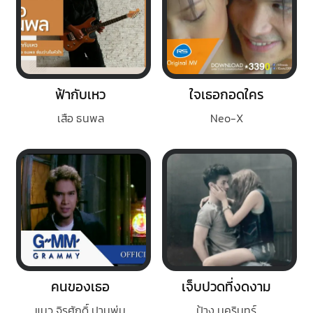
ฟ้ากับเหว
ใจเธอกอดใคร
เสือ ธนพล
Neo-X
คนของเธอ
เจ็บปวดที่งดงาม
แมว จิรศักดิ์ ปานพุ่ม
ป้าง นครินทร์