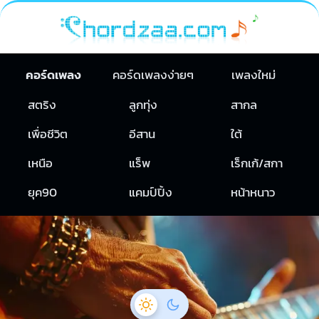
คอร์ดเพลง
คอร์ดเพลงง่ายๆ
เพลงใหม่
สตริง
ลูกทุ่ง
สากล
เพื่อชีวิต
อีสาน
ใต้
เหนือ
แร็พ
เร็กเก้/สกา
ยุค90
แคมป์ปิ้ง
หน้าหนาว