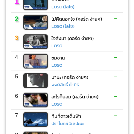
1
LOSO (โลโซ)
-
2
ไม่คิดนอกใจ (คอร์ด ง่ายๆ)
LOSO (โลโซ)
-
3
ใจสั่งมา (คอร์ด ง่ายๆ)
LOSO
-
4
ซมซาน
LOSO
-
5
มานะ (คอร์ด ง่ายๆ)
พงษ์สิทธิ์ คำภีร์
-
6
อะไรก็ยอม (คอร์ด ง่ายๆ)
LOSO
-
7
คืนที่ดาวเต็มฟ้า
ปราโมทย์ วิเลปะนะ