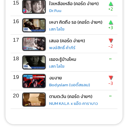
▲
15
ใจเหลือเหลือ (คอร์ด ง่ายๆ)
+2
Dr.Fuu
▲
16
เหงา คิดถึง รอ (คอร์ด ง่ายๆ)
+3
เสก โลโซ
▼
17
เสมอ (คอร์ด ง่ายๆ)
-2
พงษ์สิทธิ์ คำภีร์
-
18
เธอจะรู้บ้างไหม
เสก โลโซ
▼
19
งมงาย
-3
Bodyslam (บอดี้สแลม)
-
20
ตามตะวัน (คอร์ด ง่ายๆ)
NUM KALA x แอ๊ด คาราบาว