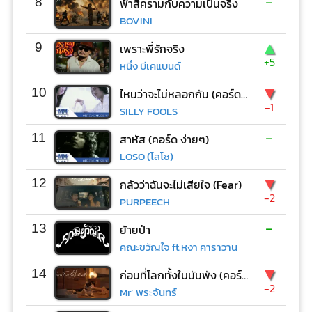
-
8
ฟ้าสีครามกับความเป็นจริง
BOVINI
▲
9
เพราะพี่รักจริง
+5
หนึ่ง บีเคแบนด์
▼
10
ไหนว่าจะไม่หลอกกัน (คอร์ด ง่ายๆ)
-1
SILLY FOOLS
-
11
สาหัส (คอร์ด ง่ายๆ)
LOSO (โลโซ)
▼
12
กลัวว่าฉันจะไม่เสียใจ (Fear)
-2
PURPEECH
-
13
ย้ายป่า
คณะขวัญใจ ft.หงา คาราวาน
▼
14
ก่อนที่โลกทั้งใบมันพัง (คอร์ด ง่ายๆ)
-2
Mr’ พระจันทร์