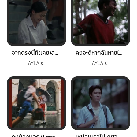
จากตรงนี้ที่(เคย)สวยงาม
คงจะดีหากฉันหายไป (Vanishing)
AYLA s
AYLA s
คงต้องบอก (Limerence)
เหมือนเธอไม่เคยจาก (missing)