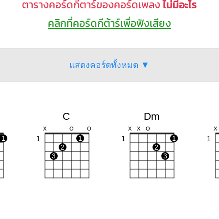
ตารางคอร์ดกีตาร์ของคอร์ดเพลง
ไม่มีอะไร
คลิกที่คอร์ดกีต้าร์เพื่อฟังเสียง
แสดงคอร์ดทั้งหมด ▼
C
Dm
X
O
O
X
X
O
X
1
1
1
1
1
1
2
2
3
3
Gm
G