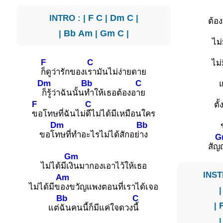
INTRO : |
F
C
|
Dm
C
|
ต้อ
|
Bb
Am
|
Gm
C
|
ไม
F
C
ไม่
ก็ดูว่ารักของเ
รามันไม่ง่ายดาย
Dm
Bb
C
ก็รู้ว่าฉันนั้น
ทำให้เธอต้องอ
าย
F
C
ตั
ขอโทษที่ฉันไม่
ดีไม่ได้มีเหมือนใคร
Dm
Bb
ขอโ
ทษที่ทำอะไรไม่ได้สักอย่
าง
G
สัญ
Gm
ไม่ได้มีเ
งินมากองเอาไว้ให้เธอ
INST
Am
ไม่ได้มีข
องขวัญแพงตอนที่เราได้เจอ
Bb
C
|
แต่
ฉันคนนี้ก็มีแค่ใจดวง
นี้