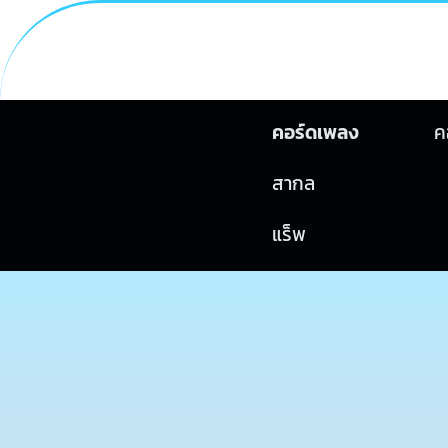
คอร์ดเพลง
ค
สากล
แร็พ