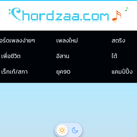
อร์ดเพลงง่ายๆ
เพลงใหม่
สตริง
เพื่อชีวิต
อีสาน
ใต้
เร็กเก้/สกา
ยุค90
แคมป์ปิ้ง