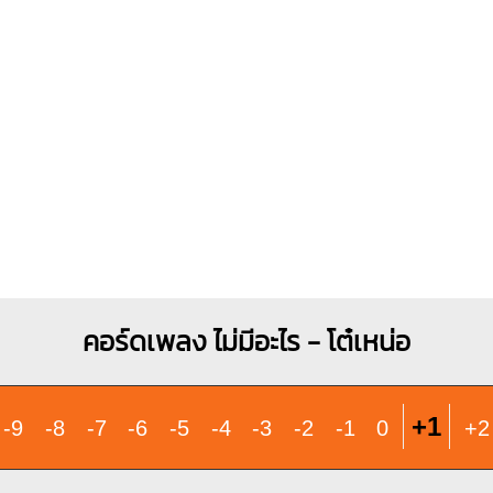
O
O
O
O
O
O
X
1
1
1
1
1
2
3
4
2
3
Em
Bm
O
O
O
O
X
1
1
2
3
1
1
2
3
4
คอร์ดเพลง ไม่มีอะไร - โต๋เหน่อ
+1
-9
-8
-7
-6
-5
-4
-3
-2
-1
0
+2