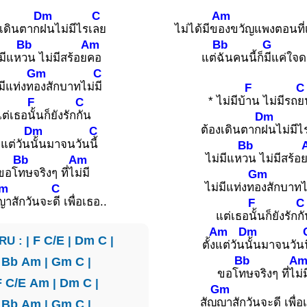
Dm
C
Am
งเดินตาก
ฝนไม่มีไรเ
ลย
ไม่ได้มีข
องขวัญแพงตอนที่
Bb
Am
Bb
G
่มีแห
วน ไม่มีสร้อย
คอ
แต่
ฉันคนนี้ก็
มีแค่ใจ
Gm
C
มีแท่งท
องสักบาทไม่
มี
F
C
* ไม่มีบ้
าน ไม่มีรถ
ย
F
C
แต่เธอ
นั้นก็ยังรัก
กัน
Dm
ต้องเดินตาก
ฝนไม่มีไ
Dm
C
้งแต่วัน
นั้นมาจนวัน
นี้
Bb
ไม่มีแห
วน ไม่มีสร้อ
Bb
Am
ขอโ
ทษจริงๆ ที่ไ
ม่มี
Gm
ไม่มีแท่งท
องสักบาทไ
m
C
ญาสักวันจะ
ดี เพื่อเธอ..
F
C
แต่เธอ
นั้นก็ยังรัก
ก
Am
Dm
RU : |
F
C/E
|
Dm
C
|
ตั้ง
แต่วัน
นั้นมาจนวัน
Bb
A
|
Bb
Am
|
Gm
C
|
ขอโ
ทษจริงๆ ที่ไ
ม่ม
F
C/E
Am
|
Dm
C
|
Gm
สัญ
ญาสักวันจะดี เพื่อ
|
Bb
Am
|
Gm
C
|