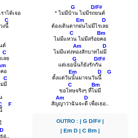
G
D/F#
เราได้เจอ
* ไม่มีบ้
าน ไม่มีรถ
ยนต์
C
Em
D
ดวง
นี้
ต้องเดินตาก
ฝนไม่มีไรเ
ลย
C
Bm
ไม่มีแห
วน ไม่มีสร้อย
คอ
นต์
Am
D
ไม่มีแท่งท
องสักบาทไม่
มี
C
รเ
ลย
G
D/F#
แต่เธอ
นั้นก็ยังรักกั
น
Am
ย
คอ
Em
D
G
ตั้งแต่วัน
นั้นมาจนวัน
นี้
C
ม่
มี
C
Bm
ขอโ
ทษจริงๆ ที่ไ
ม่มี
ัน
Am
D
สัญ
ญาว่าฉันจะ
ดี เพื่อเธอ..
C
F
นี้
m
OUTRO : |
G
D/F#
|
ี
D
|
Em
D
|
C
Bm
|
เ
ธอ..