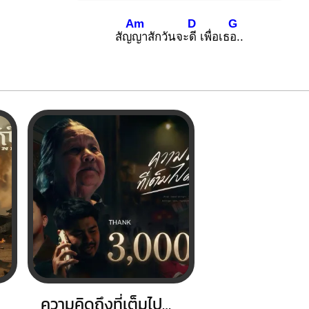
Am
D
G
สัญ
ญาสักวันจะ
ดี เพื่อเธ
อ..
ความคิดถึงที่เต็มไปด้วยน้ำตา