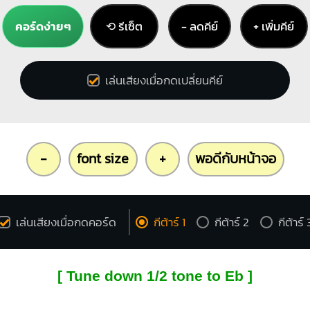
คอร์ดง่ายๆ
⟲ รีเซ็ต
− ลดคีย์
+ เพิ่มคีย์
เล่นเสียงเมื่อกดเปลี่ยนคีย์
-
font size
+
พอดีกับหน้าจอ
เล่นเสียงเมื่อกดคอร์ด
กีต้าร์ 1
กีต้าร์ 2
กีต้าร์ 
[ Tune down 1/2 tone to Eb ]