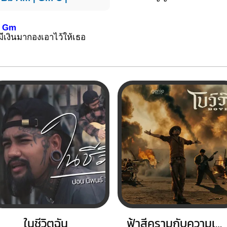
Gm
มีเ
งินมากองเอาไว้ให้เธอ
ในชีวิตฉัน
ฟ้าสีครามกับความเป็นจริง