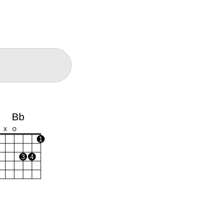
Bb
X
O
1
3
4
D