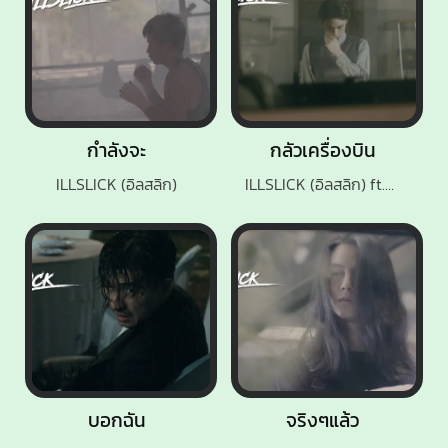
กำลังจะ
กลัวเครื่องบิน
ILLSLICK (อิลสลิก)
ILLSLICK (อิลสลิก) ft.PALMY
บอกฉัน
จริงๆแล้ว