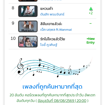
▲
8
แหวนคำ
+2
ต้นฮัก พรมจันทร์
-
9
สิลืมเขาแล้วล่ะ
เน็ค นฤพล ft.Wanmai
+New
10
รักไม่ไหวแล้วโว้ย
Entry
โจอี้ ภูวศิษฐ์
เพลงที่ถูกค้นหามากที่สุด
20 อันดับ คอร์ดเพลงที่ถูกค้นหามากที่สุดประจำวัน อัพเดท
อันดับทุกวัน (
ข้อมูลวันที่ 08/08/2569 | 20:00
)