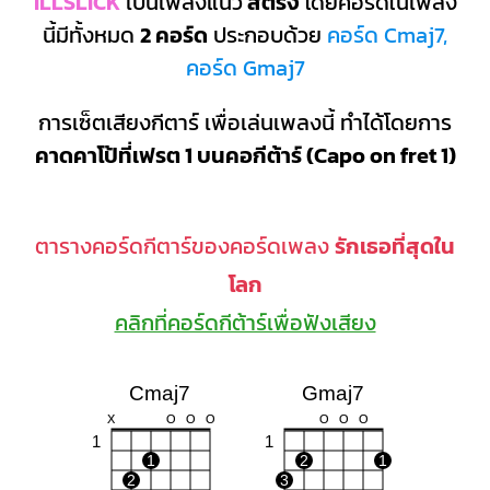
ILLSLICK
เป็นเพลงแนว
สตริง
โดยคอร์ดในเพลง
นี้มีทั้งหมด
2 คอร์ด
ประกอบด้วย
คอร์ด Cmaj7,
คอร์ด Gmaj7
การเซ็ตเสียงกีตาร์ เพื่อเล่นเพลงนี้ ทำได้โดยการ
คาดคาโป้ที่เฟรต 1 บนคอกีต้าร์ (Capo on fret 1)
ตารางคอร์ดกีตาร์ของคอร์ดเพลง
รักเธอที่สุดใน
โลก
คลิกที่คอร์ดกีต้าร์เพื่อฟังเสียง
Cmaj7
Gmaj7
X
O
O
O
O
O
O
1
1
1
2
1
2
3