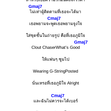
Gmaj7
ไ
ม่เท่าผู้ติดตามที่เธอจะได้มา
Cmaj7
เธอพยามจะ
พูดเธอพยามจูงใจ
ใส่ชุดชั้นในถ่ายรูป คือที่เธอภูมิใจ
Gmaj7
Clout ChaserWhat’s Goo
d
ให้แฟนๆ ซูมไป
Wearing G-StringPosted
นั่นเหรอที่เธอภูมิใจ Alright
Cmaj7
และฉันไม่ค
วรจะได้เบอร์