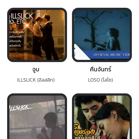
จูบ
คืนจันทร์
ILLSLICK (อิลสลิก)
LOSO (โลโซ)