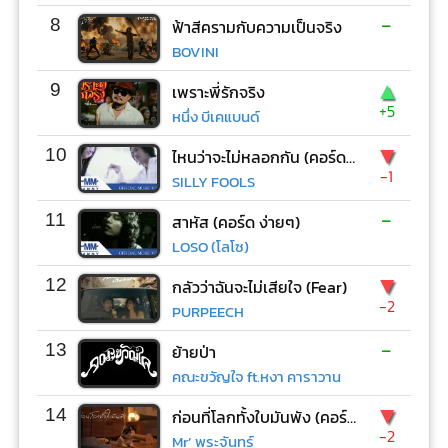
-
8
ฟ้าสีครามกับความเป็นจริง
BOVINI
▲
9
เพราะพี่รักจริง
+5
หนึ่ง บีเคแบนด์
▼
10
ไหนว่าจะไม่หลอกกัน (คอร์ด ง่ายๆ)
-1
SILLY FOOLS
-
11
สาหัส (คอร์ด ง่ายๆ)
LOSO (โลโซ)
▼
12
กลัวว่าฉันจะไม่เสียใจ (Fear)
-2
PURPEECH
-
13
ย้ายป่า
คณะขวัญใจ ft.หงา คาราวาน
▼
14
ก่อนที่โลกทั้งใบมันพัง (คอร์ด ง่ายๆ)
-2
Mr’ พระจันทร์