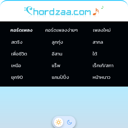
คอร์ดเพลง
คอร์ดเพลงง่ายๆ
เพลงใหม่
สตริง
ลูกทุ่ง
สากล
เพื่อชีวิต
อีสาน
ใต้
เหนือ
แร็พ
เร็กเก้/สกา
ยุค90
แคมป์ปิ้ง
หน้าหนาว