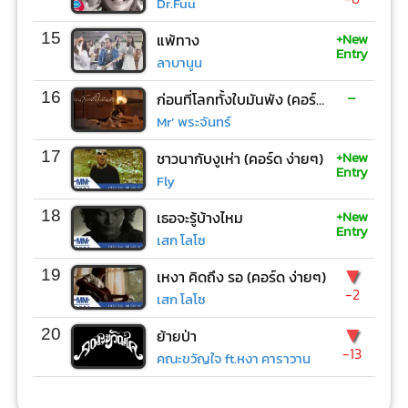
Dr.Fuu
+New
15
แพ้ทาง
Entry
ลาบานูน
-
16
ก่อนที่โลกทั้งใบมันพัง (คอร์ด ง่ายๆ)
Mr’ พระจันทร์
+New
17
ชาวนากับงูเห่า (คอร์ด ง่ายๆ)
Entry
Fly
+New
18
เธอจะรู้บ้างไหม
Entry
เสก โลโซ
▼
19
เหงา คิดถึง รอ (คอร์ด ง่ายๆ)
-2
เสก โลโซ
▼
20
ย้ายป่า
-13
คณะขวัญใจ ft.หงา คาราวาน