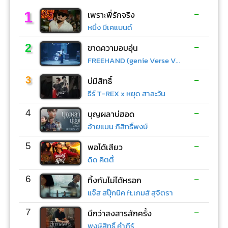
-
1
เพราะพี่รักจริง
หนึ่ง บีเคแบนด์
-
2
ขาดความอบอุ่น
FREEHAND (genie Verse Vol.1)
-
3
บ่มีสิทธิ์
ธีร์ T-REX x หยุด สาละวัน
-
4
บุญผลาบ่ฮอด
อ้ายแมน ภิสิทธิ์พงษ์
-
5
พอได้เสียว
ดิด คิตตี้
-
6
ทิ้งกันไม่ได้หรอก
แจ๊ส สปุ๊กนิค ft.เกมส์ สุจิตรา
-
7
นึกว่าสงสารสักครั้ง
พงษ์สิทธิ์ คำภีร์