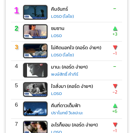
-
1
คืนจันทร์
LOSO (โลโซ)
▲
2
ซมซาน
+3
LOSO
▼
3
ไม่คิดนอกใจ (คอร์ด ง่ายๆ)
-1
LOSO (โลโซ)
-
4
มานะ (คอร์ด ง่ายๆ)
พงษ์สิทธิ์ คำภีร์
▼
5
ใจสั่งมา (คอร์ด ง่ายๆ)
-2
LOSO
▲
6
คืนที่ดาวเต็มฟ้า
+6
ปราโมทย์ วิเลปะนะ
▼
7
อะไรก็ยอม (คอร์ด ง่ายๆ)
-1
LOSO