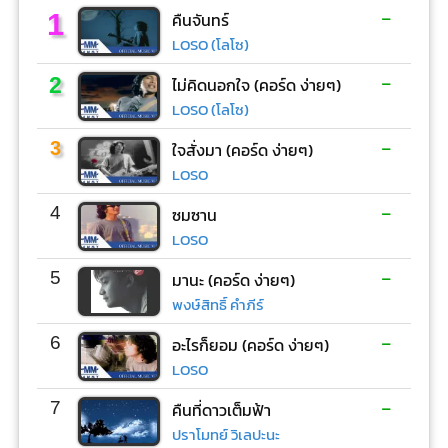
-
1
คืนจันทร์
LOSO (โลโซ)
-
2
ไม่คิดนอกใจ (คอร์ด ง่ายๆ)
LOSO (โลโซ)
-
3
ใจสั่งมา (คอร์ด ง่ายๆ)
LOSO
-
4
ซมซาน
LOSO
-
5
มานะ (คอร์ด ง่ายๆ)
พงษ์สิทธิ์ คำภีร์
-
6
อะไรก็ยอม (คอร์ด ง่ายๆ)
LOSO
-
7
คืนที่ดาวเต็มฟ้า
ปราโมทย์ วิเลปะนะ