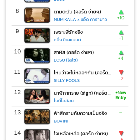
▲
8
ตามตะวัน (คอร์ด ง่ายๆ)
+10
NUM KALA x แอ๊ด คาราบาว
▲
9
เพราะพี่รักจริง
+1
หนึ่ง บีเคแบนด์
▲
10
สาหัส (คอร์ด ง่ายๆ)
+4
LOSO (โลโซ)
▼
11
ไหนว่าจะไม่หลอกกัน (คอร์ด ง่ายๆ)
-2
SILLY FOOLS
+New
12
นาฬิกาทราย (sign) (คอร์ด ง่ายๆ)
Entry
โบกี้ไลอ้อน
-
13
ฟ้าสีครามกับความเป็นจริง
BOVINI
▼
14
ใจเหลือเหลือ (คอร์ด ง่ายๆ)
-6